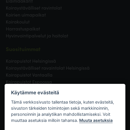
Eläinlääkärit
Koiraystävälliset ravintolat
Koirien uimapaikat
Koirakoulut
Harrastuspaikat
Hyvinvointipalvelut ja hoitolat
Suosituimmat
Koirapuistot Helsingissä
Koiraystävälliset ravaintolat Helsingissä
Koirapuistot Vantaalla
Koirapuistot Espoossa
Koirapuistot Turussa
Käytämme evästeitä
Eläinlääkäri Helsingissä
Koirapuistot Tampereella
Tämä verkkosivusto tallentaa tietoja, kuten evästeitä,
sivuston tärkeiden toimintojen sekä markkinoinnin,
personoinnin ja analytiikan mahdollistamiseksi. Voit
Linkit
muuttaa asetuksia milloin tahansa.
Muuta asetuksia