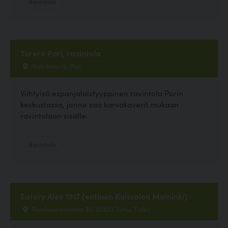
Ravintola
Torero Pori, ravintola
Yrjönkatu 12, Pori
Viihtyisä espanjalaistyyppinen ravintola Porin
keskustassa, jonne saa karvakaverit mukaan
ravintolaan sisälle.
Ravintola
Eatery Alex 1917 (entinen Ruissalon Maininki)
Pursiseuranranta 30, 20100 Turku, Turku