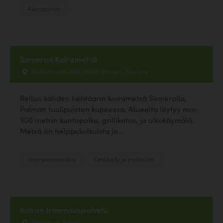
Koirapuisto
Someron Koirametsä
Tuulivoimatie 160, 31400 Somero, Somero
Reilun kahden hehtaarin koirametsä Somerolla,
Palman tuulipuiston kupeessa. Alueelta löytyy mm.
500 metrin kuntopolku, grillikatos, ja ulkokäymälä.
Metsä on helppokulkuista ja...
Harrastuspaikka
Lenkkeily ja patikointi
Koiran trimmauspalvelu
Harjutie 6, Tornio