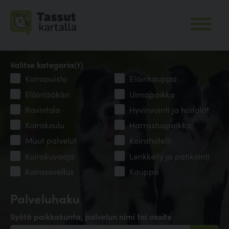
Valitse kategoria(t)
Koirapuisto
Eläinkauppa
Eläinlääkäri
Uimapaikka
Ravintola
Hyvinvointi ja hoitolat
Koirakoulu
Harrastuspaikka
Muut palvelut
Koirahotelli
Koirakuvaaja
Lenkkeily ja patikointi
Koirasovellus
Kauppa
Palveluhaku
Syötä paikkakunta, palvelun nimi tai osoite