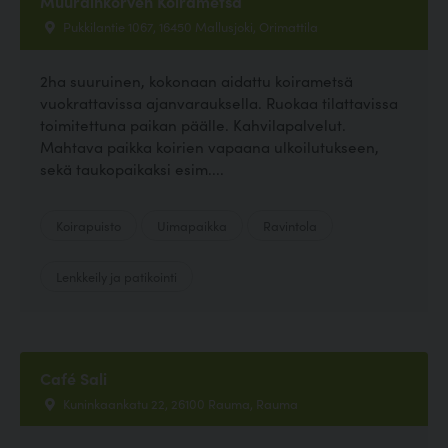
Muurainkorven Koirametsä
Pukkilantie 1067, 16450 Mallusjoki, Orimattila
2ha suuruinen, kokonaan aidattu koirametsä
vuokrattavissa ajanvarauksella. Ruokaa tilattavissa
toimitettuna paikan päälle. Kahvilapalvelut.
Mahtava paikka koirien vapaana ulkoilutukseen,
sekä taukopaikaksi esim....
Koirapuisto
Uimapaikka
Ravintola
Lenkkeily ja patikointi
Café Sali
Kuninkaankatu 22, 26100 Rauma, Rauma