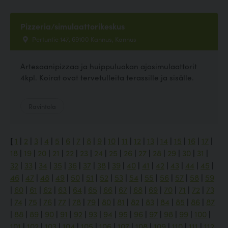
Pizzeria/simulaattorikeskus
Pertuntie 147, 69100 Kannus, Kannus
Artesaanipizzaa ja huippuluokan ajosimulaattorit
4kpl. Koirat ovat tervetulleita terassille ja sisälle.
Ravintola
[
1
|
2
|
3
|
4
|
5
|
6
|
7
|
8
|
9
|
10
|
11
|
12
|
13
|
14
|
15
|
16
|
17
|
18
|
19
|
20
|
21
|
22
|
23
|
24
|
25
|
26
|
27
|
28
|
29
|
30
|
31
|
32
|
33
|
34
|
35
|
36
|
37
|
38
|
39
|
40
|
41
|
42
|
43
|
44
|
45
|
46
|
47
|
48
|
49
|
50
|
51
|
52
|
53
|
54
|
55
|
56
|
57
|
58
|
59
|
60
|
61
|
62
|
63
|
64
|
65
|
66
|
67
|
68
|
69
|
70
|
71
|
72
|
73
|
74
|
75
|
76
|
77
|
78
|
79
|
80
|
81
|
82
|
83
|
84
|
85
|
86
|
87
|
88
|
89
|
90
|
91
|
92
|
93
|
94
|
95
|
96
|
97
|
98
|
99
|
100
|
101
|
102
|
103
|
104
|
105
|
106
|
107
|
108
|
109
|
110
|
111
|
112