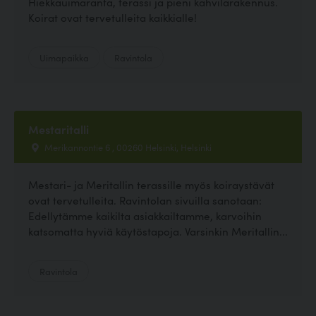
Hiekkauimaranta, terassi ja pieni kahvilarakennus.
Koirat ovat tervetulleita kaikkialle!
Uimapaikka
Ravintola
Mestaritalli
Merikannontie 6 , 00260 Helsinki, Helsinki
Mestari- ja Meritallin terassille myös koiraystävät
ovat tervetulleita. Ravintolan sivuilla sanotaan:
Edellytämme kaikilta asiakkailtamme, karvoihin
katsomatta hyviä käytöstapoja. Varsinkin Meritallin...
Ravintola