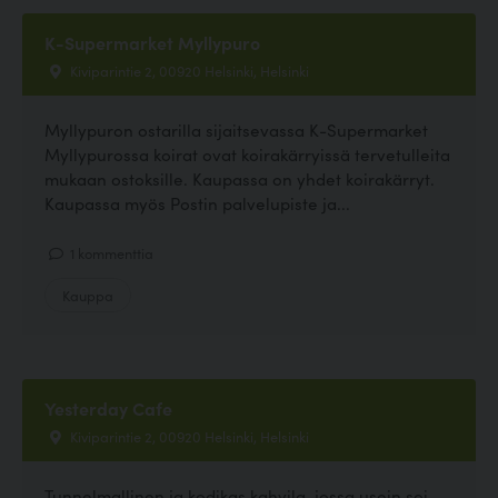
K-Supermarket Myllypuro
Kiviparintie 2, 00920 Helsinki, Helsinki
Myllypuron ostarilla sijaitsevassa K-Supermarket
Myllypurossa koirat ovat koirakärryissä tervetulleita
mukaan ostoksille. Kaupassa on yhdet koirakärryt.
Kaupassa myös Postin palvelupiste ja...
1 kommenttia
Kauppa
Yesterday Cafe
Kiviparintie 2, 00920 Helsinki, Helsinki
Tunnelmallinen ja kodikas kahvila, jossa usein soi