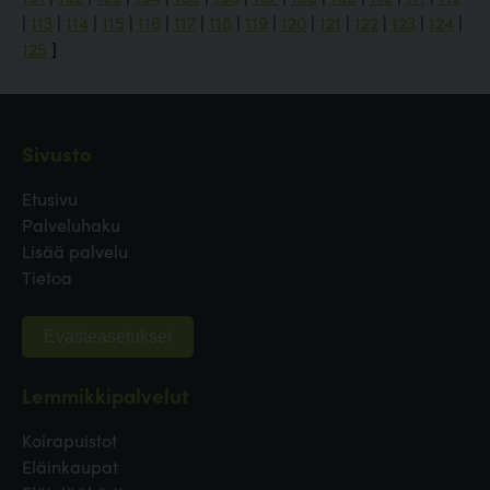
|
113
|
114
|
115
|
116
|
117
|
118
|
119
|
120
|
121
|
122
|
123
|
124
|
125
]
Sivusto
Etusivu
Palveluhaku
Lisää palvelu
Tietoa
Evästeasetukset
Lemmikkipalvelut
Koirapuistot
Eläinkaupat