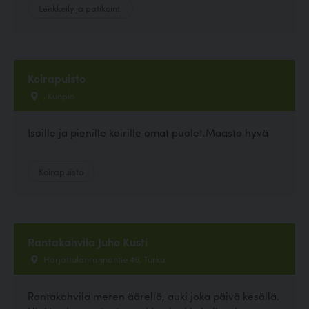
Lenkkeily ja patikointi
Koirapuisto
, Kuopio
Isoille ja pienille koirille omat puolet.Maasto hyvä
Koirapuisto
Rantakahvila Juho Kusti
Harjattulanrannantie 46, Turku
Rantakahvila meren äärellä, auki joka päivä kesällä.