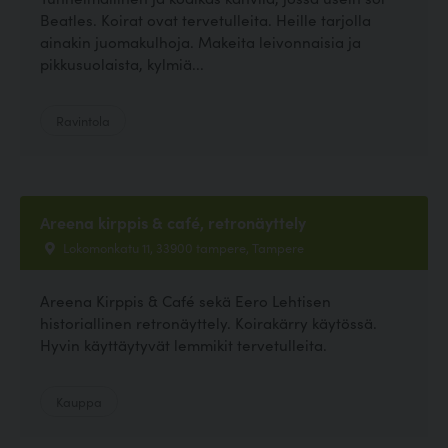
Beatles. Koirat ovat tervetulleita. Heille tarjolla
ainakin juomakulhoja. Makeita leivonnaisia ja
pikkusuolaista, kylmiä...
Ravintola
Areena kirppis & café, retronäyttely
Lokomonkatu 11, 33900 tampere, Tampere
Areena Kirppis & Café sekä Eero Lehtisen
historiallinen retronäyttely. Koirakärry käytössä.
Hyvin käyttäytyvät lemmikit tervetulleita.
Kauppa