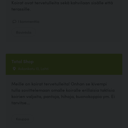
Koirat ovat tervetulleita sekä kahvilaan sisälle että
terassille.
1 kommenttia
Ravintola
Total Shop
Askonkatu 13, Lahti
Meille on koirat tervetulleita! Onhan se kivempi
tulla sovittelemaan omalle koiralle erillaisia taktisia
koirien valjaita, pantoja, hihoja, kuonokoppia ym. Ei
tarvitse...
Kauppa