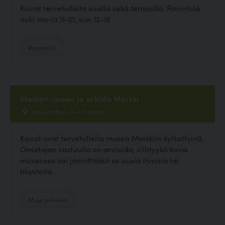
Koirat tervetulleita sisällä sekä terassilla. Ravintola
auki ma-la 11-21, sun 12-18
Ravintola
Median museo ja arkisto Merkki
Ludviginkatu 2-4, Helsinki
Koirat ovat tervetulleita museo Merkkiin kytkettyinä.
Omistajan vastuulla on arvioida, viihtyykö koira
museossa vai jännittääkö se uusia ihmisiä tai
tilanteita.
Muut palvelut