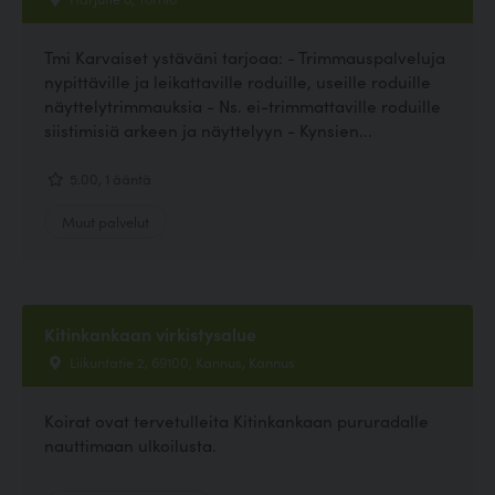
Tmi Karvaiset ystäväni tarjoaa: - Trimmauspalveluja
nypittäville ja leikattaville roduille, useille roduille
näyttelytrimmauksia - Ns. ei-trimmattaville roduille
siistimisiä arkeen ja näyttelyyn - Kynsien...
5.00, 1 ääntä
Muut palvelut
Kitinkankaan virkistysalue
Liikuntatie 2, 69100, Kannus, Kannus
Koirat ovat tervetulleita Kitinkankaan pururadalle
nauttimaan ulkoilusta.