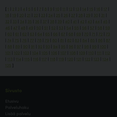
[
1
|
2
|
3
|
4
|
5
|
6
|
7
|
8
|
9
|
10
|
11
|
12
|
13
|
14
|
15
|
16
|
17
|
18
|
19
|
20
|
21
|
22
|
23
|
24
|
25
|
26
|
27
|
28
|
29
|
30
|
31
|
32
|
33
|
34
|
35
|
36
|
37
|
38
|
39
|
40
|
41
|
42
|
43
|
44
|
45
|
46
|
47
|
48
|
49
|
50
|
51
|
52
|
53
|
54
|
55
|
56
|
57
|
58
|
59
|
60
|
61
|
62
|
63
|
64
|
65
|
66
|
67
|
68
|
69
|
70
|
71
|
72
|
73
|
74
|
75
|
76
|
77
|
78
|
79
|
80
|
81
|
82
|
83
|
84
|
85
|
86
|
87
|
88
|
89
|
90
|
91
|
92
|
93
|
94
|
95
|
96
|
97
|
98
|
99
|
100
|
101
|
102
|
103
|
104
|
105
|
106
|
107
|
108
|
109
|
110
|
111
|
112
|
113
|
114
|
115
|
116
|
117
|
118
|
119
|
120
|
121
|
122
|
123
|
124
|
125
]
Sivusto
Etusivu
Palveluhaku
Lisää palvelu