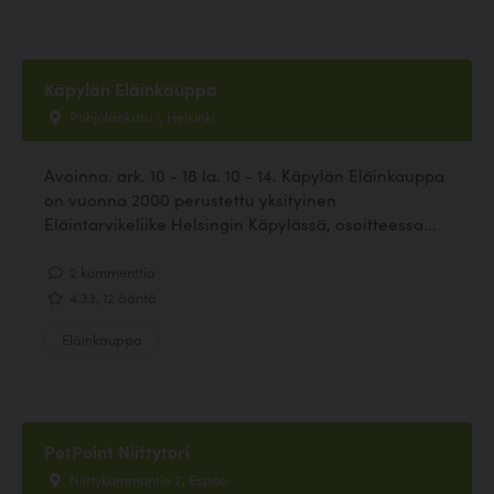
Käpylän Eläinkauppa
Pohjolankatu 1, Helsinki
Avoinna. ark. 10 - 18 la. 10 - 14. Käpylän Eläinkauppa
on vuonna 2000 perustettu yksityinen
Eläintarvikeliike Helsingin Käpylässä, osoitteessa...
2 kommenttia
4.33, 12 ääntä
Eläinkauppa
PetPoint Niittytori
Niittykummuntie 2, Espoo