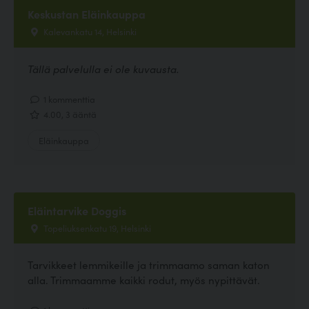
Keskustan Eläinkauppa
Kalevankatu 14, Helsinki
Tällä palvelulla ei ole kuvausta.
1 kommenttia
4.00, 3 ääntä
Eläinkauppa
Eläintarvike Doggis
Topeliuksenkatu 19, Helsinki
Tarvikkeet lemmikeille ja trimmaamo saman katon
alla. Trimmaamme kaikki rodut, myös nypittävät.