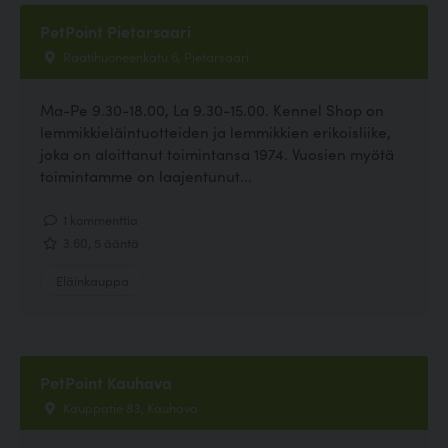
PetPoint Pietarsaari
Raatihuoneenkatu 6, Pietarsaari
Ma-Pe 9.30-18.00, La 9.30-15.00. Kennel Shop on
lemmikkieläintuotteiden ja lemmikkien erikoisliike,
joka on aloittanut toimintansa 1974. Vuosien myötä
toimintamme on laajentunut...
1 kommenttia
3.60, 5 ääntä
Eläinkauppa
PetPoint Kauhava
Kauppatie 83, Kauhava