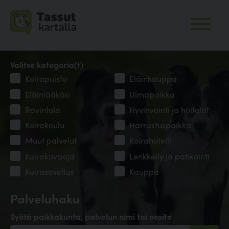
Valitse kategoria(t)
Koirapuisto
Eläinkauppa
Eläinlääkäri
Uimapaikka
Ravintola
Hyvinvointi ja hoitolat
Koirakoulu
Harrastuspaikka
Muut palvelut
Koirahotelli
Koirakuvaaja
Lenkkeily ja patikointi
Koirasovellus
Kauppa
Palveluhaku
Syötä paikkakunta, palvelun nimi tai osoite