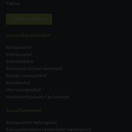
Tietoa
Evästeasetukset
Lemmikkipalvelut
Koirapuistot
Eläinkaupat
Eläinlääkärit
Koiraystävälliset ravintolat
Koirien uimapaikat
Koirakoulut
Harrastuspaikat
Hyvinvointipalvelut ja hoitolat
Suosituimmat
Koirapuistot Helsingissä
Koiraystävälliset ravaintolat Helsingissä