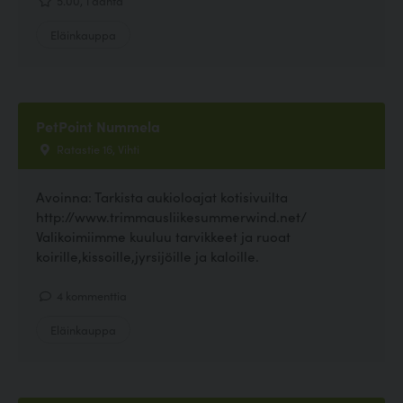
Eläinkauppa
PetPoint Nummela
Ratastie 16, Vihti
Avoinna: Tarkista aukioloajat kotisivuilta
http://www.trimmausliikesummerwind.net/
Valikoimiimme kuuluu tarvikkeet ja ruoat
koirille,kissoille,jyrsijöille ja kaloille.
4 kommenttia
Eläinkauppa