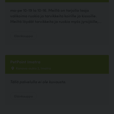
ma-pe 10-19 la 10-16. Meillä on tarjolla laaja
valikoima ruokia ja tarvikkeita koirille ja kissoille.
Meiltä löydät tarvikkeita ja ruokia myös jyrsijöille,...
Eläinkauppa
PetPoint Imatra
Kanava-aukio 2, Imatra
Tällä palvelulla ei ole kuvausta.
Eläinkauppa