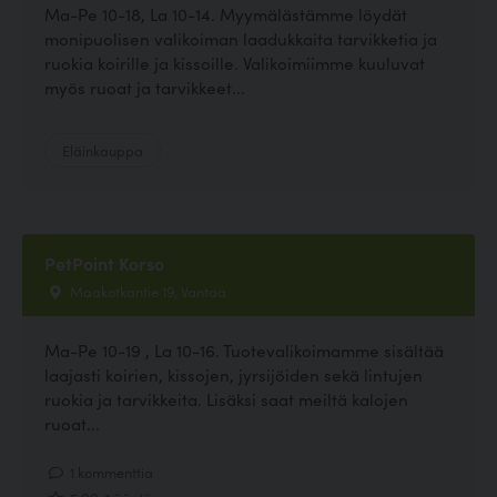
Ma-Pe 10-18, La 10-14. Myymälästämme löydät
monipuolisen valikoiman laadukkaita tarvikketia ja
ruokia koirille ja kissoille. Valikoimiimme kuuluvat
myös ruoat ja tarvikkeet...
Eläinkauppa
PetPoint Korso
Maakotkantie 19, Vantaa
Ma-Pe 10-19 , La 10-16. Tuotevalikoimamme sisältää
laajasti koirien, kissojen, jyrsijöiden sekä lintujen
ruokia ja tarvikkeita. Lisäksi saat meiltä kalojen
ruoat...
1 kommenttia
5.00, 1 ääntä