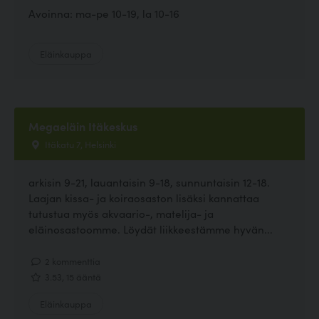
Avoinna: ma-pe 10-19, la 10-16
Eläinkauppa
Megaeläin Itäkeskus
Itäkatu 7, Helsinki
arkisin 9-21, lauantaisin 9-18, sunnuntaisin 12-18.
Laajan kissa- ja koiraosaston lisäksi kannattaa
tutustua myös akvaario-, matelija- ja
eläinosastoomme. Löydät liikkeestämme hyvän...
2 kommenttia
3.53, 15 ääntä
Eläinkauppa