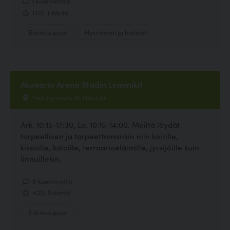
1 kommenttia
1.00, 1 ääntä
Eläinkauppa
Hyvinvointi ja hoitolat
Akvaario Arena Stadin Lemmikit
Helsinginkatu 14, Helsinki
Ark. 10:15-17:30, La. 10:15-14:00. Meiltä löydät
tarpeellisen ja tarpeettomankin niin koirille,
kissoille, kaloille, terraarioeläimille, jyrsijöille kuin
linnuillekin.
8 kommenttia
4.22, 9 ääntä
Eläinkauppa