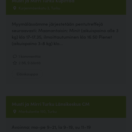
Musti ja Mirri Turku Kupittaa
Kurjenmäenkatu 3, Turku
Myymälässämme järjestetään pentutreffejä
seuraavasti: Maanantaisin: Minit (aikuispaino alle 3
kg) klo 17-17.35, ilmoittautuminen klo 16.50 Pienet
(aikuispaino 3-8 kg) klo...
1 kommenttia
2.56, 9 ääntä
Eläinkauppa
Musti ja Mirri Turku Länsikeskus CM
Markulantie 150, Turku
Avoinna: ma–pe 9–21, la 9–19, su 11–19