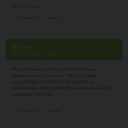
4.00, 1 ääntä
Eläinkauppa
Kauppa
WILLI Lahti
Kauppiaankatu 2, Lahti
Myymälämme sijaitsee Lahden Karistossa,
Kauppakeskus Karismassa. WILLIstä löydät
kiinnostavat maailmat koirille, kissoille ja
pieneläimille. Meiltä saalistat luonnolliset eväät ja
laadukkaat varusteet...
Eläinkauppa
Kauppa