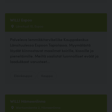
WILLI Espoo
Länsituuli 10, Espoo
Palveleva lemmikkitarvikeliike Kauppakeskus
Länsituulessa Espoon Tapiolassa. Myymälästä
löydät kiinnostavat maailmat koirille, kissoille ja
pieneläimille. Meiltä saalistat luonnolliset eväät ja
laadukkaat varusteet...
Eläinkauppa
Kauppa
WILLI Hämeenlinna
Wartiamäentie 2, Hämeenlinna