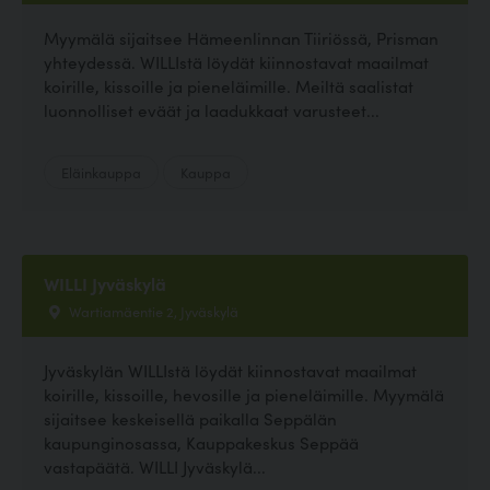
Myymälä sijaitsee Hämeenlinnan Tiiriössä, Prisman
yhteydessä. WILLIstä löydät kiinnostavat maailmat
koirille, kissoille ja pieneläimille. Meiltä saalistat
luonnolliset eväät ja laadukkaat varusteet...
Eläinkauppa
Kauppa
WILLI Jyväskylä
Wartiamäentie 2, Jyväskylä
Jyväskylän WILLIstä löydät kiinnostavat maailmat
koirille, kissoille, hevosille ja pieneläimille. Myymälä
sijaitsee keskeisellä paikalla Seppälän
kaupunginosassa, Kauppakeskus Seppää
vastapäätä. WILLI Jyväskylä...