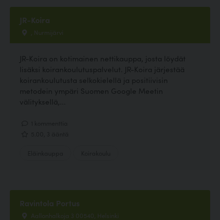
JR-Koira
, Nurmijärvi
JR-Koira on kotimainen nettikauppa, josta löydät
lisäksi koirankoulutuspalvelut. JR-Koira järjestää
koirankoulutusta selkokielellä ja positiivisin
metodein ympäri Suomen Google Meetin
välityksellä,...
1 kommenttia
5.00, 3 ääntä
Eläinkauppa
Koirakoulu
Ravintola Portus
Aallonhalkoja 3 00540, Helsinki