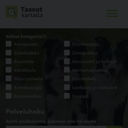
Valitse kategoria(t)
Koirapuisto
Eläinkauppa
Eläinlääkäri
Uimapaikka
Ravintola
Hyvinvointi ja hoitolat
Koirakoulu
Harrastuspaikka
Muut palvelut
Koirahotelli
Koirakuvaaja
Lenkkeily ja patikointi
Koirasovellus
Kauppa
Palveluhaku
Syötä paikkakunta, palvelun nimi tai osoite