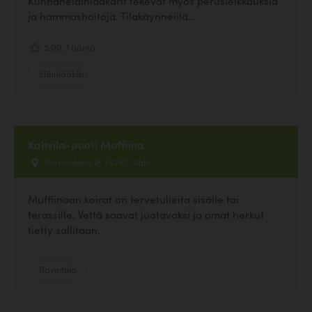
Kunnaneläinlääkärit tekevät myös perusleikkauksia
ja hammashoitoja. Tilakäynneillä...
5.00, 1 ääntä
Eläinlääkäri
Kahvila-puoti Muffiina
Mariankatu 18 24240, Salo
Muffiinaan koirat on tervetulleita sisälle tai
terassille. Vettä saavat juotavaksi ja omat herkut
tietty sallitaan.
Ravintola