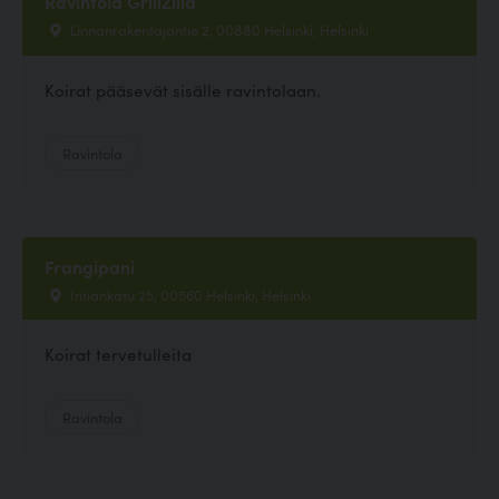
Ravintola GrillZilla
Linnanrakentajantie 2, 00880 Helsinki, Helsinki
Koirat pääsevät sisälle ravintolaan.
Ravintola
Frangipani
Intiankatu 25, 00560 Helsinki, Helsinki
Koirat tervetulleita
Ravintola