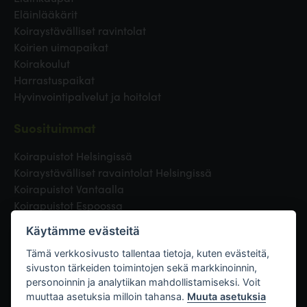
Eläinlääkärit
Koiraystävälliset ravintolat
Koirien uimapaikat
Koirakoulut
Harrastuspaikat
Hyvinvointipalvelut ja hoitolat
Suosituimmat
Koirapuistot Helsingissä
Koiraystävälliset ravaintolat Helsingissä
Koirapuistot Vantaalla
Koirapuistot Espoossa
Koirapuistot Turussa
Käytämme evästeitä
Eläinlääkäri Helsingissä
Koirapuistot Tampereella
Tämä verkkosivusto tallentaa tietoja, kuten evästeitä,
sivuston tärkeiden toimintojen sekä markkinoinnin,
personoinnin ja analytiikan mahdollistamiseksi. Voit
Linkit
muuttaa asetuksia milloin tahansa.
Muuta asetuksia