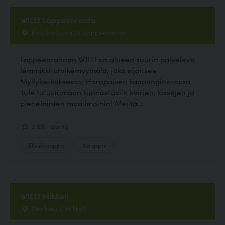
WILLI Lappeenranta
Kaakkoiskaari 22, Lappeenranta
Lappeenrannan WILLI on alueen suurin palveleva
lemmikkitarvikemyymälä, joka sijaitsee
Myllykeskuksessa, Harapaisen kaupunginosassa.
Tule tutustumaan kiinnostaviin koirien, kissojen ja
pieneläinten maailmoihin! Meiltä...
2.00, 1 ääntä
Eläinkauppa
Kauppa
WILLI Mikkeli
Setrikatu 2, Mikkeli