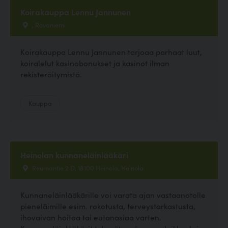
Koirakauppa Lennu Jannunen
, Rovaniemi
Koirakauppa Lennu Jannunen tarjoaa parhaat luut,
koiralelut kasinobonukset ja kasinot ilman
rekisteröitymistä.
Kauppa
Heinolan kunnaneläinlääkäri
Reumantie 2 D, 18100 Heinola, Heinola
Kunnaneläinlääkärille voi varata ajan vastaanotolle
pieneläimille esim. rokotusta, terveystarkastusta,
ihovaivan hoitoa tai eutanasiaa varten.