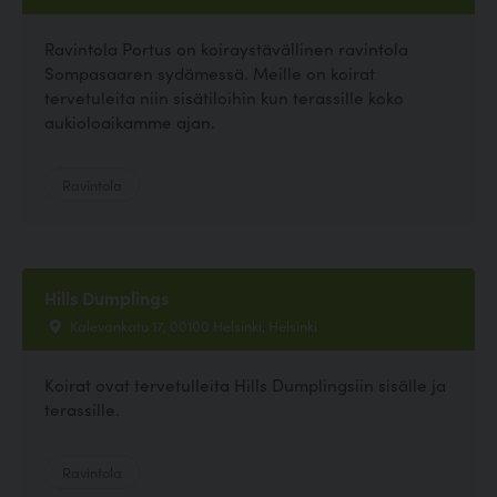
Ravintola Portus on koiraystävällinen ravintola
Sompasaaren sydämessä. Meille on koirat
tervetuleita niin sisätiloihin kun terassille koko
aukioloaikamme ajan.
Ravintola
Hills Dumplings
Kalevankatu 17, 00100 Helsinki, Helsinki
Koirat ovat tervetulleita Hills Dumplingsiin sisälle ja
terassille.
Ravintola