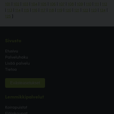
101
|
102
|
103
|
104
|
105
|
106
|
107
|
108
|
109
|
110
|
111
|
112
|
113
|
114
|
115
|
116
|
117
|
118
|
119
|
120
|
121
|
122
|
123
|
124
|
125
]
Sivusto
Etusivu
Palveluhaku
Lisää palvelu
Tietoa
Evästeasetukset
Lemmikkipalvelut
Koirapuistot
Eläinkaupat