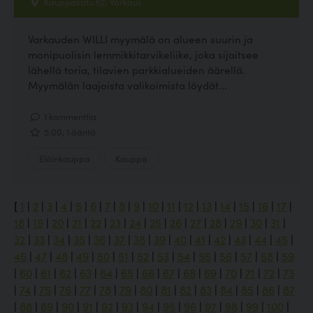
Kauppakatu 62, Varkaus
Varkauden WILLI myymälä on alueen suurin ja
monipuolisin lemmikkitarvikeliike, joka sijaitsee
lähellä toria, tilavien parkkialueiden äärellä.
Myymälän laajoista valikoimista löydät...
1 kommenttia
5.00, 1 ääntä
Eläinkauppa
Kauppa
[
1
|
2
|
3
|
4
|
5
|
6
|
7
|
8
|
9
|
10
|
11
|
12
|
13
|
14
|
15
|
16
|
17
|
18
|
19
|
20
|
21
|
22
|
23
|
24
|
25
|
26
|
27
|
28
|
29
|
30
|
31
|
32
|
33
|
34
|
35
|
36
|
37
|
38
|
39
|
40
|
41
|
42
|
43
|
44
|
45
|
46
|
47
|
48
|
49
|
50
|
51
|
52
|
53
|
54
|
55
|
56
|
57
|
58
|
59
|
60
|
61
|
62
|
63
|
64
|
65
|
66
|
67
|
68
|
69
|
70
|
71
|
72
|
73
|
74
|
75
|
76
|
77
|
78
|
79
|
80
|
81
|
82
|
83
|
84
|
85
|
86
|
87
|
88
|
89
|
90
|
91
|
92
|
93
|
94
|
95
|
96
|
97
|
98
|
99
|
100
|