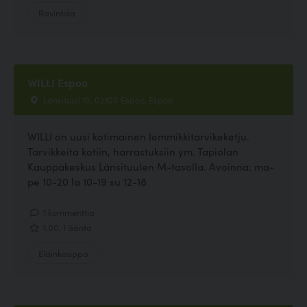
Ravintola
WILLI Espoo
Länsituuli 10, 02100 Espoo, Espoo
WILLI on uusi kotimainen lemmikkitarvikeketju.
Tarvikkeita kotiin, harrastuksiin ym. Tapiolan
Kauppakeskus Länsituulen M-tasolla. Avoinna: ma-
pe 10-20 la 10-19 su 12-18
1 kommenttia
1.00, 1 ääntä
Eläinkauppa