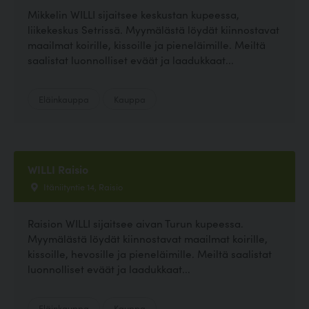
Mikkelin WILLI sijaitsee keskustan kupeessa,
liikekeskus Setrissä. Myymälästä löydät kiinnostavat
maailmat koirille, kissoille ja pieneläimille. Meiltä
saalistat luonnolliset eväät ja laadukkaat...
Eläinkauppa
Kauppa
WILLI Raisio
Itäniityntie 14, Raisio
Raision WILLI sijaitsee aivan Turun kupeessa.
Myymälästä löydät kiinnostavat maailmat koirille,
kissoille, hevosille ja pieneläimille. Meiltä saalistat
luonnolliset eväät ja laadukkaat...
Eläinkauppa
Kauppa