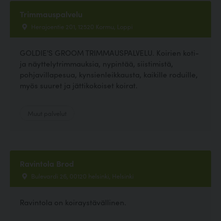
Trimmauspalvelu
Herajoentie 201, 12520 Kormu, Loppi
GOLDIE'S GROOM TRIMMAUSPALVELU. Koirien koti-
ja näyttelytrimmauksia, nypintää, siistimistä,
pohjavillapesua, kynsienleikkausta, kaikille roduille,
myös suuret ja jättikokoiset koirat.
Muut palvelut
Ravintola Brod
Bulevardi 26, 00120 helsinki, Helsinki
Ravintola on koiraystävällinen.