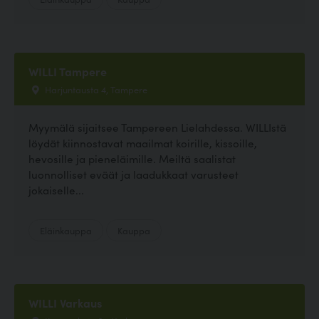
WILLI Tampere
Harjuntausta 4, Tampere
Myymälä sijaitsee Tampereen Lielahdessa. WILLIstä
löydät kiinnostavat maailmat koirille, kissoille,
hevosille ja pieneläimille. Meiltä saalistat
luonnolliset eväät ja laadukkaat varusteet
jokaiselle...
Eläinkauppa
Kauppa
WILLI Varkaus