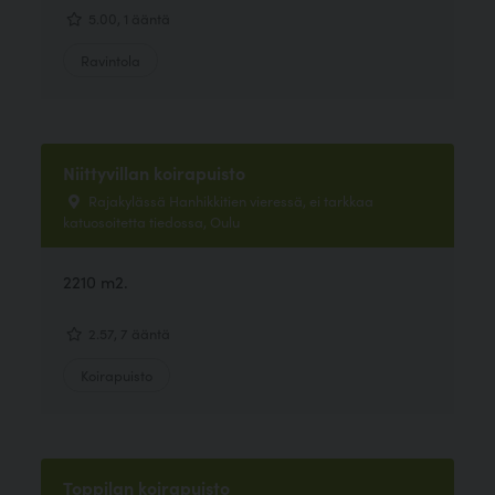
5.00, 1 ääntä
Ravintola
Niittyvillan koirapuisto
Rajakylässä Hanhikkitien vieressä, ei tarkkaa
katuosoitetta tiedossa, Oulu
2210 m2.
2.57, 7 ääntä
Koirapuisto
Toppilan koirapuisto