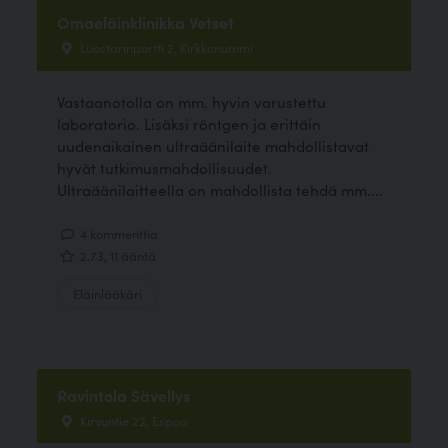
Omaeläinklinikka Vetset
Luostarinportti 2, Kirkkonummi
Vastaanotolla on mm. hyvin varustettu
laboratorio. Lisäksi röntgen ja erittäin
uudenaikainen ultraäänilaite mahdollistavat
hyvät tutkimusmahdollisuudet.
Ultraäänilaitteella on mahdollista tehdä mm....
4 kommenttia
2.73, 11 ääntä
Eläinlääkäri
Ravintola Sävellys
Kirvuntie 22, Espoo