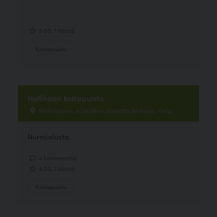
5.00, 1 ääntä
Koirapuisto
Hollihaan koirapuisto
Keskustassa, ei tarkkaa osoitetta tiedossa, Oulu
Nurmialusta.
4 kommenttia
4.00, 1 ääntä
Koirapuisto