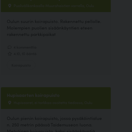
Puolivälikankaalla Muurahaistien varrella, Oulu
Oulun suurin koirapuisto. Rakennettu pellolle.
Molempien puolien sisäänkäyntien eteen
rakennettu parkkipaikat
4 kommenttia
4.10, 10 ääntä
Koirapuisto
Hupisaarten koirapuisto
Hupisaaret, ei tarkkaa osoitetta tiedossa, Oulu
Oulun pienin koirapuisto, jossa pysäköintialue
n. 250 metrin päässä Taidemuseon luona.
Metsäinen koirapuisto, kaksi sisäänkäyntiä