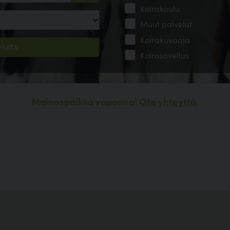
Koirakoulu
Muut palvelut
Koirakuvaaja
Koirasovellus
Mainospaikka vapaana!
Ota yhteyttä.