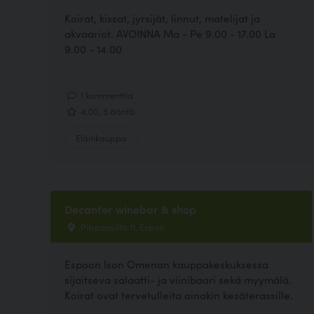
Koirat, kissat, jyrsijät, linnut, matelijat ja
akvaariot. AVOINNA Ma - Pe 9.00 - 17.00 La
9.00 - 14.00
1 kommenttia
4.00, 5 ääntä
Eläinkauppa
Decanter winebar & shop
Piispansilta 11, Espoo
Espoon Ison Omenan kauppakeskuksessa
sijaitseva salaatti- ja viinibaari sekä myymälä.
Koirat ovat tervetulleita ainakin kesäterassille.