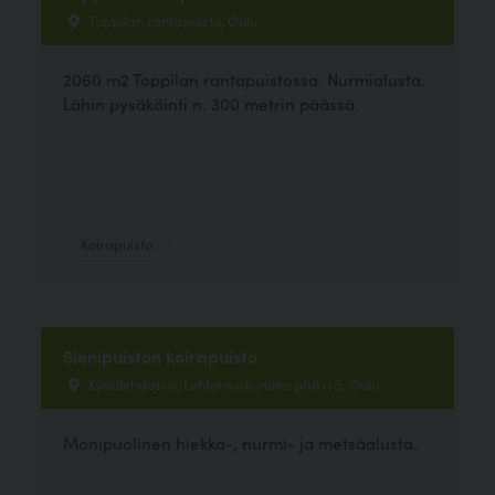
Toppilan rantapuisto, Oulu
2060 m2 Toppilan rantapuistossa. Nurmialusta.
Lähin pysäköinti n. 300 metrin päässä.
Koirapuisto
Sienipuiston koirapuisto
Kynsilehdossa, Lehtorouskuntien päässä, Oulu
Monipuolinen hiekka-, nurmi- ja metsäalusta.