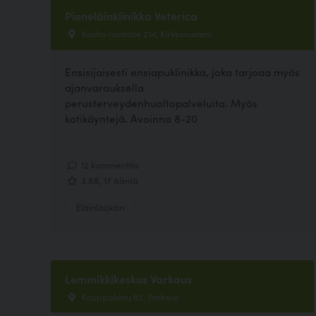
Pieneläinklinikka Veterica
Vanha rantatie 214, Kirkkonummi
Ensisijaisesti ensiapuklinikka, joka tarjoaa myös
ajanvarauksella
perusterveydenhuoltopalveluita. Myös
kotikäyntejä. Avoinna 8-20
12 kommenttia
3.88, 17 ääntä
Eläinlääkäri
Lemmikkikeskus Varkaus
Kauppakatu 62, Varkaus