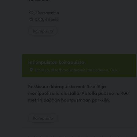
2 kommenttia
5.00, 4 ääntä
Koirapuisto
Intiönpuiston koirapuisto
Intiössä, ei tarkkaa katuosoitetta tiedossa, Oulu
Keskisuuri koirapuisto metsäisellä ja
monipuolisella alustalla. Autolla pääsee n. 400
metrin päähän hautausmaan parkkiin.
Koirapuisto