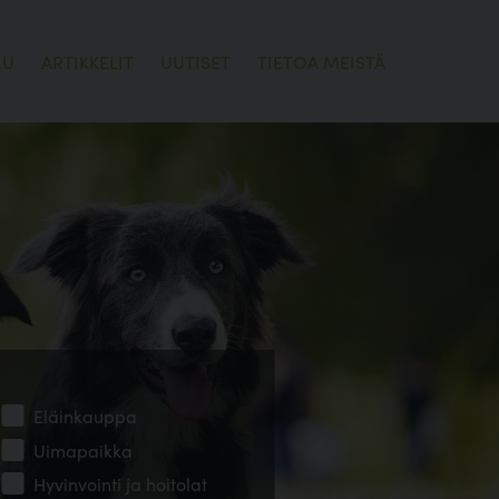
LU
ARTIKKELIT
UUTISET
TIETOA MEISTÄ
Eläinkauppa
Uimapaikka
Hyvinvointi ja hoitolat