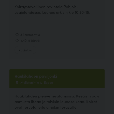
Koiraystävällinen ravintola Pohjois-
Laajalahdessa. Lounas arkisin klo 10.30-15.
3 kommenttia
4.40, 5 ääntä
Ravintola
Haukilahden paviljonki
Mellstenintie 12, Espoo
Haukilahden pienvenesatamassa. Kesäisin auki
aamusta iltaan ja talvisin lounasaikaan. Koirat
ovat tervetulleita ainakin terassille.