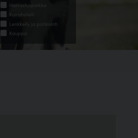
Harrastuspaikka
Koirahotelli
Lenkkeily ja patikointi
Kauppa