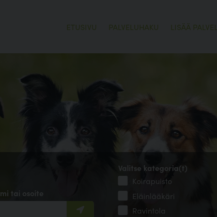
ETUSIVU
PALVELUHAKU
LISÄÄ PALVE
Valitse kategoria(t)
Koirapuisto
mi tai osoite
Eläinlääkäri
Ravintola