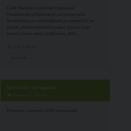
Café Mellsten sijaitsee Espoossa
Haukilahden/Mellstenin uimarannalla.
Terasseilta on merinäköala ja ympärillä on
laajat ulkoilumahdollisuudet. Koirat ovat
tervetulleita sekä sisätiloihin, että...
4.43, 7 ääntä
Ravintola
Katri Valan koirapuisto
Käenkuja 8, Helsinki
Puretaan vuoteen 2016 mennessä.