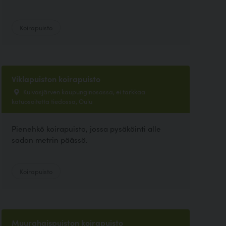
Koirapuisto
Viklapuiston koirapuisto
Kuivasjärven kaupunginosassa, ei tarkkaa
katuosoitetta tiedossa, Oulu
Pienehkö koirapuisto, jossa pysäköinti alle
sadan metrin päässä.
Koirapuisto
Muurahaispuiston koirapuisto