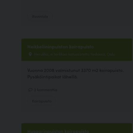
Ravintola
Heikkeliininpuiston koirapuisto
Herukka, ei tarkkaa katuosotetta tiedossa, Oulu
Vuonna 2008 valmistunut 3370 m2 koirapuisto.
Pysäköintipaikat lähellä.
2 kommenttia
Koirapuisto
Husaarinpuiston koirapuisto