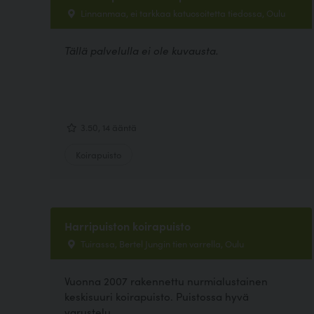
Linnanmaa, ei tarkkaa katuosoitetta tiedossa, Oulu
Tällä palvelulla ei ole kuvausta.
3.50, 14 ääntä
Koirapuisto
Harripuiston koirapuisto
Tuirassa, Bertel Jungin tien varrella, Oulu
Vuonna 2007 rakennettu nurmialustainen
keskisuuri koirapuisto. Puistossa hyvä
varustelu.