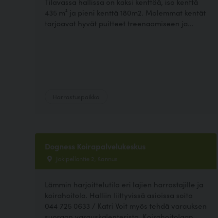
Tilavassa hallissa on kaksi kenttää, iso kenttä
435 m² ja pieni kenttä 180m2. Molemmat kentät
tarjoavat hyvät puitteet treenaamiseen ja...
Harrastuspaikka
Dogness Koirapalvelukeskus
Jokipellontie 2, Kannus
Lämmin harjoittelutila eri lajien harrastajille ja
koirahoitola. Halliin liittyvissä asioissa soita
044 725 0633 / Katri Voit myös tehdä varauksen
suoraan varauskalenterista. Koirahoitolaan...