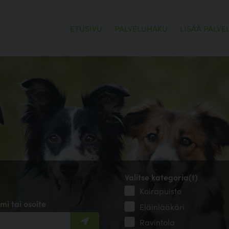
ETUSIVU
PALVELUHAKU
LISÄÄ PALVE
Valitse kategoria(t)
Koirapuisto
mi tai osoite
Eläinlääkäri
Ravintola