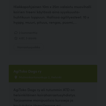
Hiekkapohjainen 10m x 25m valaistu muovihalli
koirien treeni käytössä aina syyskuusta-
huhtikuun loppuun. Hallissa agilityesteet: 10 x
hyppy, muuri, pituus, rengas, puomi,...
2 kommenttia
4.67, 3 ääntä
Harrastuspaikka
AgiToko Dogs ry
Malminkartanonkuja 2, Helsinki
AgiToko Dogs ry eli tutummin ATD on
helsinkiläinen koiraharrastusyhdistys.
Tarjoamme monipuolisia kursseja ja
koulutuksia jäsenillemme eri