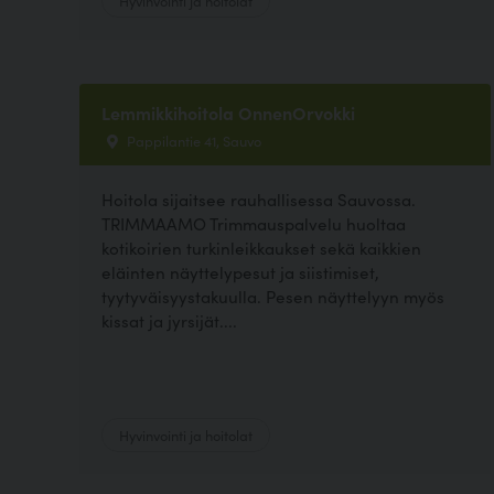
Lemmikkihoitola OnnenOrvokki
Pappilantie 41, Sauvo
Hoitola sijaitsee rauhallisessa Sauvossa.
TRIMMAAMO Trimmauspalvelu huoltaa
kotikoirien turkinleikkaukset sekä kaikkien
eläinten näyttelypesut ja siistimiset,
tyytyväisyystakuulla. Pesen näyttelyyn myös
kissat ja jyrsijät....
Hyvinvointi ja hoitolat