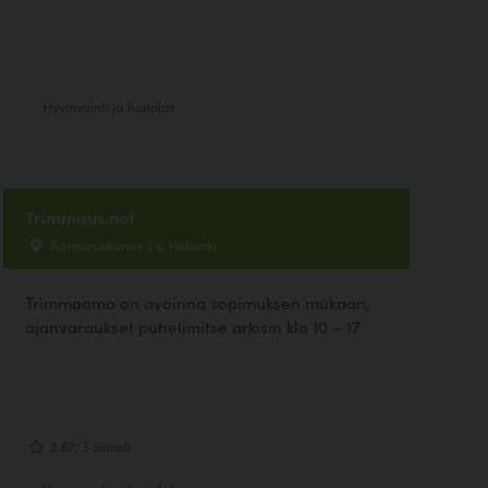
Hyvinvointi ja hoitolat
Trimmaus.net
Aamuruskontie 24, Helsinki
Trimmaamo on avoinna sopimuksen mukaan,
ajanvaraukset puhelimitse arkisin klo 10 – 17
2.67, 3 ääntä
Hyvinvointi ja hoitolat