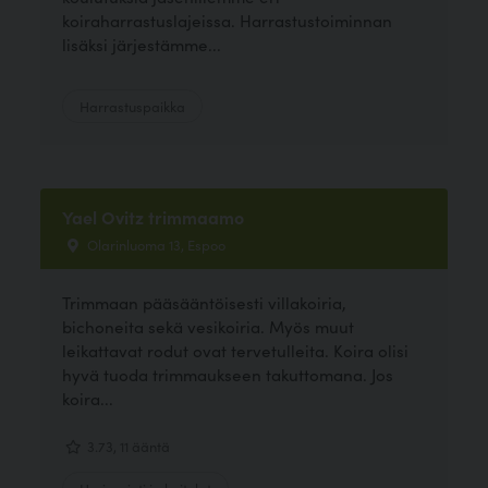
koiraharrastuslajeissa. Harrastustoiminnan
lisäksi järjestämme...
Harrastuspaikka
Yael Ovitz trimmaamo
Olarinluoma 13, Espoo
Trimmaan pääsääntöisesti villakoiria,
bichoneita sekä vesikoiria. Myös muut
leikattavat rodut ovat tervetulleita. Koira olisi
hyvä tuoda trimmaukseen takuttomana. Jos
koira...
3.73, 11 ääntä
Hyvinvointi ja hoitolat