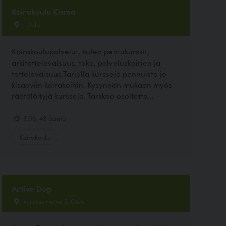
Koirakoulu Kisma
, Oulu
Koirakoulupalvelut, kuten pentukurssit,
arkitottelevaisuus, toko, palveluskoirien ja
tottelevaisuus.Tarjolla kursseja pennuista jo
kisaaviin koirakoihin. Kysynnän mukaan myös
räätälöityjä kursseja. Tarkkaa osoitetta...
3.08, 48 ääntä
Koirakoulu
Active Dog
Verstasmutka 3, Oulu