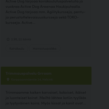
Active Dog tarjoaa koirakoulutuspalveluita ja
vuokraa Active Dog Areenaa Haukiputaalla.
Active Dog tarjoaa mm. Agilitykursseja, pentu-
ja perustottelevaisuuskursseja sekä TOKO-
kursseja. Active...
2.95, 22 ääntä
Koirakoulu
Harrastuspaikka
Trimmauspalvelu Grroom
Korppaanmäentie 24, Helsinki
Trimmaamme kaiken karvaiset, kokoiset, ikäiset
ja luonteiset koirat. Meiltä lähtee kotiin tyylikäs
ja tyytyväinen koira. Myös kissat ja kanit ovat...