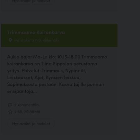
Trimmaamo Koirankarva
Palstakatu 7-9, Riihimäki
Aukioloajat Ma-La klo: 10.15-18.00 Trimmaamo
koirankarva on Tiina Sippolan perustama
yritys. Palvelut: Trimmaus, Nypinnät,
Leikkaukset, Ajot, Kynsien leikkuu,
Sopimuksesta pestään, Kasvattajille pennun
ensipantoja...
2 kommenttia
2.58, 26 ääntä
Hyvinvointi ja hoitolat