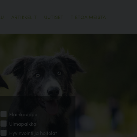
LU
ARTIKKELIT
UUTISET
TIETOA MEISTÄ
Eläinkauppa
Uimapaikka
Hyvinvointi ja hoitolat