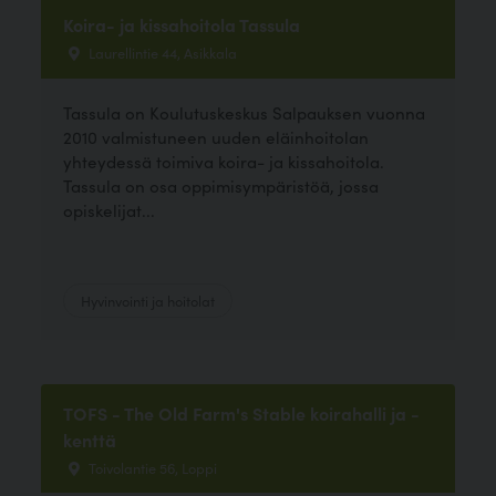
Koira- ja kissahoitola Tassula
Laurellintie 44, Asikkala
Tassula on Koulutuskeskus Salpauksen vuonna
2010 valmistuneen uuden eläinhoitolan
yhteydessä toimiva koira- ja kissahoitola.
Tassula on osa oppimisympäristöä, jossa
opiskelijat...
Hyvinvointi ja hoitolat
TOFS - The Old Farm's Stable koirahalli ja -
kenttä
Toivolantie 56, Loppi