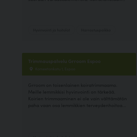
Hyvinvointi ja hoitolat
Harrastuspaikka
Trimmauspalvelu Grroom Espoo
Komeetankatu 1, Espoo
Grroom on toisenlainen koiratrimmaamo.
Meille lemmikkisi hyvinvointi on tärkeää.
Koirien trimmaaminen ei ole vain välttämätön
paha vaan osa lemmikkien terveydenhoitoa...
Hyvinvointi ja hoitolat