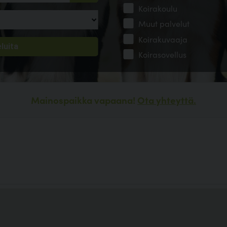
Koirakoulu
Muut palvelut
Koirakuvaaja
Koirasovellus
Mainospaikka vapaana!
Ota yhteyttä.