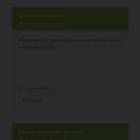
Kuurnan koirapuisto
Kuurnantie 39, Kajaani
Metsäinen koirapuisto jossa omat puolet isoille
ja pienille koirille.
1 kommenttia
Koirapuisto
Eläinten uimaranta Naantali
Soiniementie, Naantali