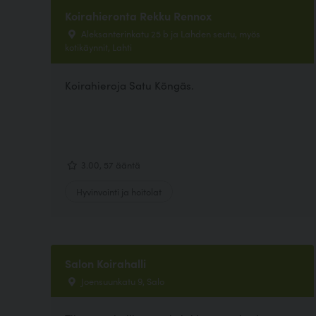
Koirahieronta Rekku Rennox
Aleksanterinkatu 25 b ja Lahden seutu, myös
kotikäynnit, Lahti
Koirahieroja Satu Köngäs.
3.00, 57 ääntä
Hyvinvointi ja hoitolat
Salon Koirahalli
Joensuunkatu 9, Salo