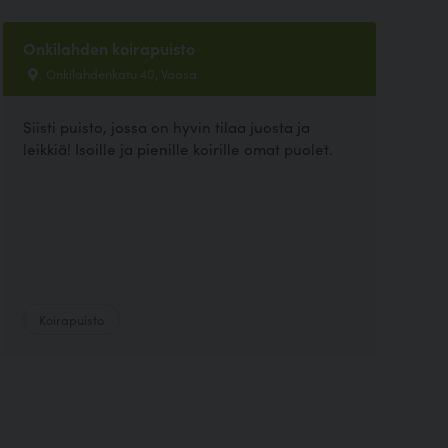
Onkilahden koirapuisto
Onkilahdenkatu 40, Vaasa
Siisti puisto, jossa on hyvin tilaa juosta ja
leikkiä! Isoille ja pienille koirille omat puolet.
Koirapuisto