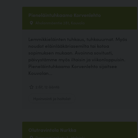
Pieneläintuhkaamo Korvenlehto
Aholanmäentie 281, Kouvola
Lemmikkieläinten tuhkaus, tuhkauurnat. Myös
noudot eläinlääkäriasemilta tai kotoa
sopimuksen mukaan. Avoinna sovitusti,
päivystämme myös iltaisin ja viikonloppuisin.
Pieneläintuhkaamo Korvenlehto sijaitsee
Kouvolan...
2.67, 12 ääntä
Hyvinvointi ja hoitolat
Olutravintola Nurkka
Ratavartijankatu 3 , Helsinki