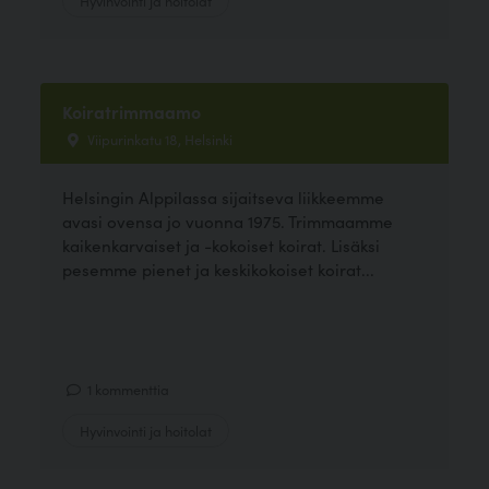
Koiratrimmaamo
Viipurinkatu 18, Helsinki
Helsingin Alppilassa sijaitseva liikkeemme
avasi ovensa jo vuonna 1975. Trimmaamme
kaikenkarvaiset ja -kokoiset koirat. Lisäksi
pesemme pienet ja keskikokoiset koirat...
1 kommenttia
Hyvinvointi ja hoitolat