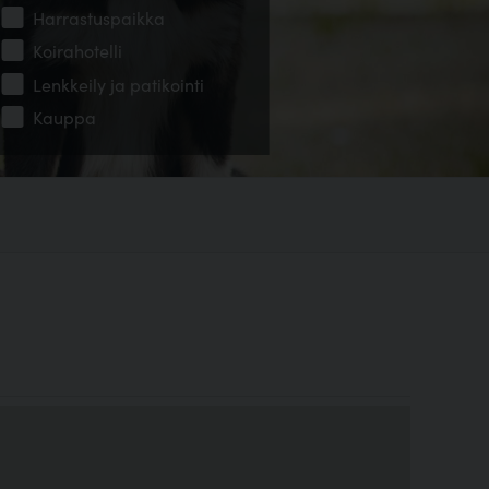
Harrastuspaikka
Koirahotelli
Lenkkeily ja patikointi
Kauppa