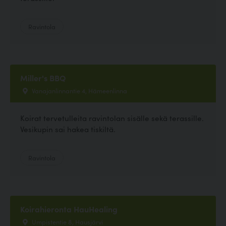
Ravintola
Miller's BBQ
Vanajanlinnantie 4, Hämeenlinna
Koirat tervetulleita ravintolan sisälle sekä terassille.
Vesikupin sai hakea tiskiltä.
Ravintola
Koirahieronta HauHealing
Umpistentie 8, Hausjärvi