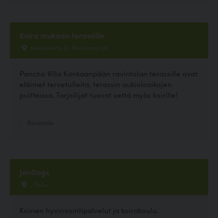
Koira mukaan terassille
Keskuskatu 31, Kankaanpää
Pancho Villa Kankaanpään ravintolan terassille ovat
eläimet tervetulleita, terassin aukioloaikojen
puitteissa. Tarjoilijat tuovat vettä myös koirille!
Ravintola
JanDogs
, Oulu
Koirien hyvinvointipalvelut ja koirakoulu.