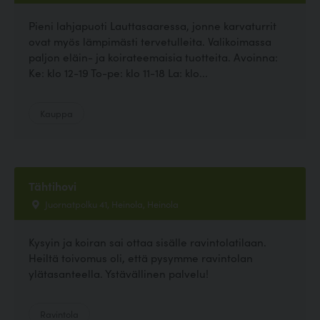
Pieni lahjapuoti Lauttasaaressa, jonne karvaturrit
ovat myös lämpimästi tervetulleita. Valikoimassa
paljon eläin- ja koirateemaisia tuotteita. Avoinna:
Ke: klo 12-19 To-pe: klo 11-18 La: klo...
Kauppa
Tähtihovi
Juornatpolku 41, Heinola, Heinola
Kysyin ja koiran sai ottaa sisälle ravintolatilaan.
Heiltä toivomus oli, että pysymme ravintolan
ylätasanteella. Ystävällinen palvelu!
Ravintola