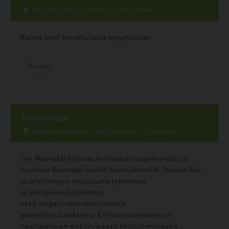
Vartioharjuntie 13, 00950 Helsinki, Helsinki
Koirat ovat tervetulleita myymälään.
Kauppa
Tmi Noorakki
Metsämiehenkuja 1, 01900 Nurmijärvi , Nurmijärvi
Tmi Noorakki tarjoaa koirakoulutuspalveluita ja
vuokraa Noorakki-hallia Nurmijärveltä. Tarjoan laji-
ja arkitaitojen koulutusta ryhmässä
ja yksityiskoulutuksena,
sekä ongelmakoirakoulutusta
yksityiskoulutuksena. Erityisosaamiseni on
noutajalajien positiivisessa kouluttamisessa...