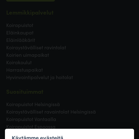
Lemmikkipalvelut
Koirapuistot
Eläinkaupat
Eläinlääkärit
Koiraystävälliset ravintolat
Koirien uimapaikat
Koirakoulut
Harrastuspaikat
Hyvinvointipalvelut ja hoitolat
Suosituimmat
Koirapuistot Helsingissä
Koiraystävälliset ravaintolat Helsingissä
Koirapuistot Vantaalla
Koirapuistot Espoossa
Koirapuistot Turussa
Käytämme evästeitä