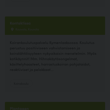
Kontaktissa
Kouvola, Kouvola
Koirankoulutuspalvelu Kymenlaaksossa. Koulutus
perustuu positiiviseen vahvistamiseen ja
koiralähtöisyyteen nykyaikaisin menetelmin. Myös
kotikäynnit! Mm. Hihnakäytösongelmat,
käsittelyhaasteet, harrastuskoiran pohjataidot,
reaktiiviset ja pelokkaat...
Koirakoulu
Plantagen