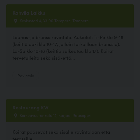
Kahvila Laikku
Keskustori 4, 33100 Tampere, Tampere
Lounas-ja brunssiravintola. Aukiolot: Ti-Pe klo 9-18
(keittiö auki klo 10-17, jolloin tarkoillaan brunssia).
La-Su klo 10-18 (keittiö sulkeutuu klo 17). Koirat
tervetulleita sekä sisä-että...
Ravintola
Restaurang KW
Korkeavuorenkatu 12, Karjaa, Raasepori
Koirat pääsevät sekä sisälle ravintolaan että
terassille.