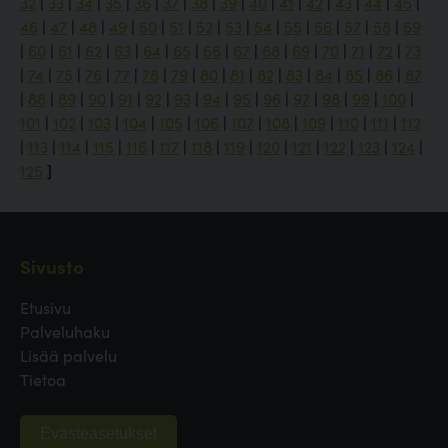
32
|
33
|
34
|
35
|
36
|
37
|
38
|
39
|
40
|
41
|
42
|
43
|
44
|
45
|
46
|
47
|
48
|
49
|
50
|
51
|
52
|
53
|
54
|
55
|
56
|
57
|
58
|
59
|
60
|
61
|
62
|
63
|
64
|
65
|
66
|
67
|
68
|
69
|
70
|
71
|
72
|
73
|
74
|
75
|
76
|
77
|
78
|
79
|
80
|
81
|
82
|
83
|
84
|
85
|
86
|
87
|
88
|
89
|
90
|
91
|
92
|
93
|
94
|
95
|
96
|
97
|
98
|
99
|
100
|
101
|
102
|
103
|
104
|
105
|
106
|
107
|
108
|
109
|
110
|
111
|
112
|
113
|
114
|
115
|
116
|
117
|
118
|
119
|
120
|
121
|
122
|
123
|
124
|
125
]
Sivusto
Etusivu
Palveluhaku
Lisää palvelu
Tietoa
Evästeasetukset