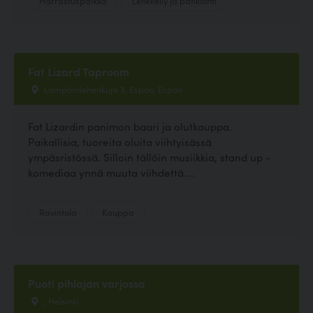
Fat Lizard Taproom
Lämpömiehenkuja 3, Espoo, Espoo
Fat Lizardin panimon baari ja olutkauppa.
Paikallisia, tuoreita oluita viihtyisässä
ympäsristössä. Silloin tällöin musiikkia, stand up -
komediaa ynnä muuta viihdettä....
Ravintola
Kauppa
Puoti pihlajan varjossa
, Helsinki