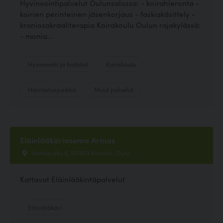
Hyvinvointipalvelut Oulunsalossa: - koirahieronta -
koirien perinteinen jäsenkorjaus - faskiakäsittely -
kraniosakraaliterapia Koirakoulu Oulun rajakylässä:
- monia...
Hyvinvointi ja hoitolat
Koirakoulu
Harrastuspaikka
Muut palvelut
Eläinlääkäriasema Armas
Honkipolku 6, 90900 Kiiminki, Oulu
Kattavat Eläinlääkintäpalvelut
Eläinlääkäri