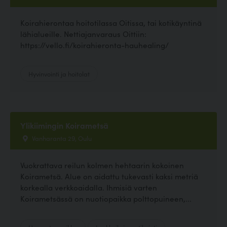
Koirahierontaa hoitotilassa Oitissa, tai kotikäyntinä
lähialueille. Nettiajanvaraus Oittiin:
https://vello.fi/koirahieronta-hauhealing/
Hyvinvointi ja hoitolat
Ylikiimingin Koirametsä
Vanharanta 29, Oulu
Vuokrattava reilun kolmen hehtaarin kokoinen
Koirametsä. Alue on aidattu tukevasti kaksi metriä
korkealla verkkoaidalla. Ihmisiä varten
Koirametsässä on nuotiopaikka polttopuineen,...
Harrastuspaikka
Lenkkeily ja patikointi