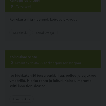
Koirapalvelu Unni
, Taivalkoski
Koirakurssit ja -luennot, koiravalokuvaus
Koirakoulu
Koirakuvaaja
Koirauimaranta
Laviantie 272, 38700 Kankaanpää, Kankaanpää
Iso hiekkakenttä jossa parkkitilaa, peltoa ja pajukkoa
ympärillä. Hiekka ranta ja laituri. Koira uimaranta
kyltti ison tien sivussa.
Uimapaikka