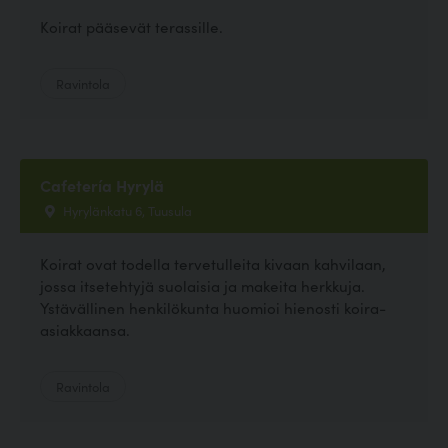
Koirat pääsevät terassille.
Ravintola
Cafetería Hyrylä
Hyrylänkatu 6, Tuusula
Koirat ovat todella tervetulleita kivaan kahvilaan,
jossa itsetehtyjä suolaisia ja makeita herkkuja.
Ystävällinen henkilökunta huomioi hienosti koira-
asiakkaansa.
Ravintola