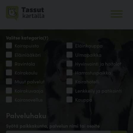
Valitse kategoria(t)
Koirapuisto
Eläinkauppa
Eläinlääkäri
Uimapaikka
Ravintola
Hyvinvointi ja hoitolat
Koirakoulu
Harrastuspaikka
Muut palvelut
Koirahotelli
Koirakuvaaja
Lenkkeily ja patikointi
Koirasovellus
Kauppa
Palveluhaku
Syötä paikkakunta, palvelun nimi tai osoite