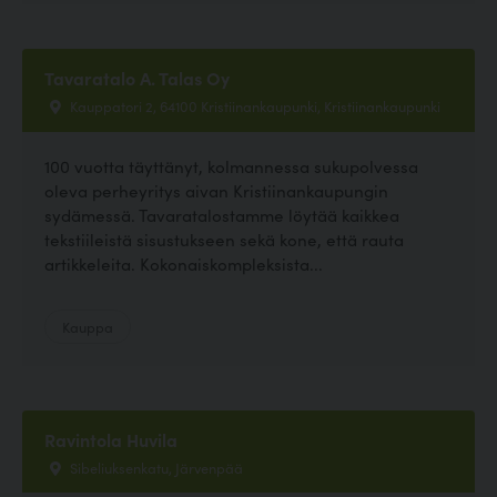
Tavaratalo A. Talas Oy
Kauppatori 2, 64100 Kristiinankaupunki, Kristiinankaupunki
100 vuotta täyttänyt, kolmannessa sukupolvessa
oleva perheyritys aivan Kristiinankaupungin
sydämessä. Tavaratalostamme löytää kaikkea
tekstiileistä sisustukseen sekä kone, että rauta
artikkeleita. Kokonaiskompleksista...
Kauppa
Ravintola Huvila
Sibeliuksenkatu, Järvenpää