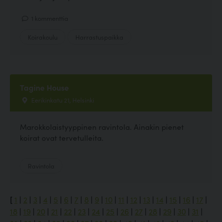
1 kommenttia
Koirakoulu
Harrastuspaikka
Tagine House
Eerikinkatu 21, Helsinki
Marokkolaistyyppinen ravintola. Ainakin pienet
koirat ovat tervetulleita.
Ravintola
[
1
|
2
|
3
|
4
|
5
|
6
|
7
|
8
|
9
|
10
|
11
|
12
|
13
|
14
|
15
|
16
|
17
|
18
|
19
|
20
|
21
|
22
|
23
|
24
|
25
|
26
|
27
|
28
|
29
|
30
|
31
|