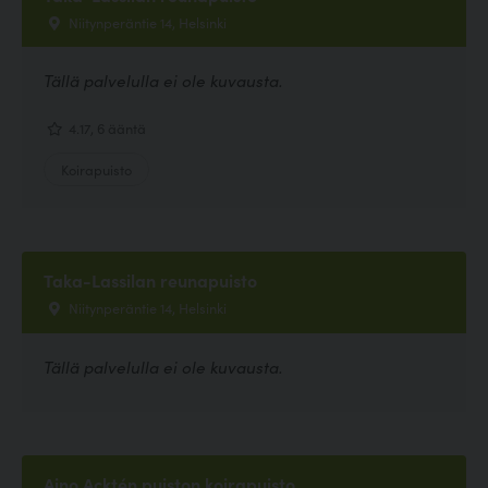
Niitynperäntie 14, Helsinki
Tällä palvelulla ei ole kuvausta.
4.17, 6 ääntä
Koirapuisto
Taka-Lassilan reunapuisto
Niitynperäntie 14, Helsinki
Tällä palvelulla ei ole kuvausta.
Aino Acktén puiston koirapuisto