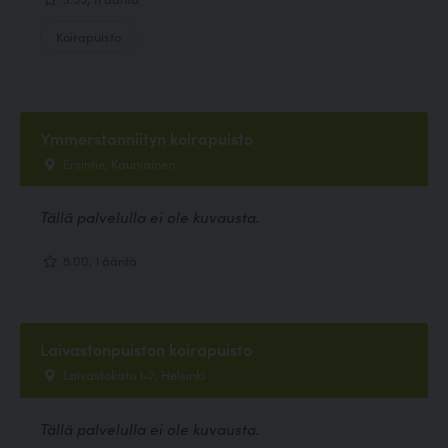
Koirapuisto
Ymmerstanniityn koirapuisto
Ersintie, Kauniainen
Tällä palvelulla ei ole kuvausta.
5.00, 1 ääntä
Laivastonpuiston koirapuisto
Laivastokatu 1-7, Helsinki
Tällä palvelulla ei ole kuvausta.