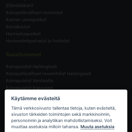
Eläinlääkärit
Koiraystävälliset ravintolat
Koirien uimapaikat
Koirakoulut
Harrastuspaikat
Hyvinvointipalvelut ja hoitolat
Suosituimmat
Koirapuistot Helsingissä
Koiraystävälliset ravaintolat Helsingissä
Koirapuistot Vantaalla
Koirapuistot Espoossa
Koirapuistot Turussa
Käytämme evästeitä
Eläinlääkäri Helsingissä
Koirapuistot Tampereella
Tämä verkkosivusto tallentaa tietoja, kuten evästeitä,
sivuston tärkeiden toimintojen sekä markkinoinnin,
personoinnin ja analytiikan mahdollistamiseksi. Voit
Linkit
muuttaa asetuksia milloin tahansa.
Muuta asetuksia