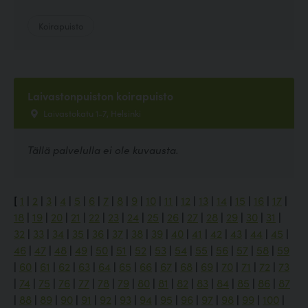
Koirapuisto
Laivastonpuiston koirapuisto
Laivastokatu 1-7, Helsinki
Tällä palvelulla ei ole kuvausta.
[
1
|
2
|
3
|
4
|
5
|
6
|
7
|
8
|
9
|
10
|
11
|
12
|
13
|
14
|
15
|
16
|
17
|
18
|
19
|
20
|
21
|
22
|
23
|
24
|
25
|
26
|
27
|
28
|
29
|
30
|
31
|
32
|
33
|
34
|
35
|
36
|
37
|
38
|
39
|
40
|
41
|
42
|
43
|
44
|
45
|
46
|
47
|
48
|
49
|
50
|
51
|
52
|
53
|
54
|
55
|
56
|
57
|
58
|
59
|
60
|
61
|
62
|
63
|
64
|
65
|
66
|
67
|
68
|
69
|
70
|
71
|
72
|
73
|
74
|
75
|
76
|
77
|
78
|
79
|
80
|
81
|
82
|
83
|
84
|
85
|
86
|
87
|
88
|
89
|
90
|
91
|
92
|
93
|
94
|
95
|
96
|
97
|
98
|
99
|
100
|