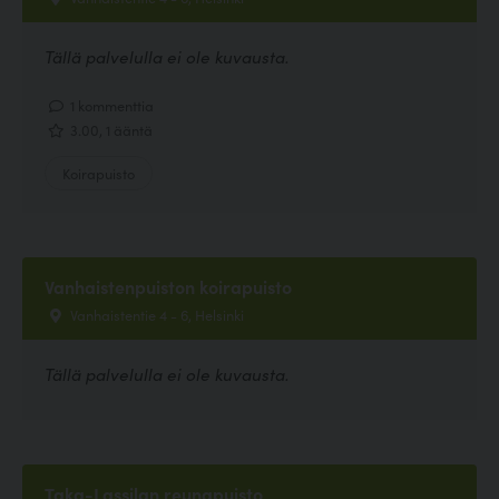
Tällä palvelulla ei ole kuvausta.
1 kommenttia
3.00, 1 ääntä
Koirapuisto
Vanhaistenpuiston koirapuisto
Vanhaistentie 4 - 6, Helsinki
Tällä palvelulla ei ole kuvausta.
Taka-Lassilan reunapuisto