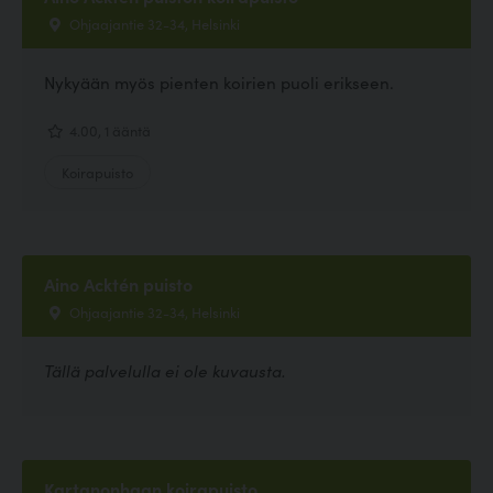
Ohjaajantie 32-34, Helsinki
Nykyään myös pienten koirien puoli erikseen.
4.00, 1 ääntä
Koirapuisto
Aino Acktén puisto
Ohjaajantie 32-34, Helsinki
Tällä palvelulla ei ole kuvausta.
Kartanonhaan koirapuisto