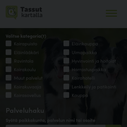
Valitse kategoria(t)
Koirapuisto
Eläinkauppa
Eläinlääkäri
Uimapaikka
Ravintola
Hyvinvointi ja hoitolat
Koirakoulu
Harrastuspaikka
Muut palvelut
Koirahotelli
Koirakuvaaja
Lenkkeily ja patikointi
Koirasovellus
Kauppa
Palveluhaku
Syötä paikkakunta, palvelun nimi tai osoite