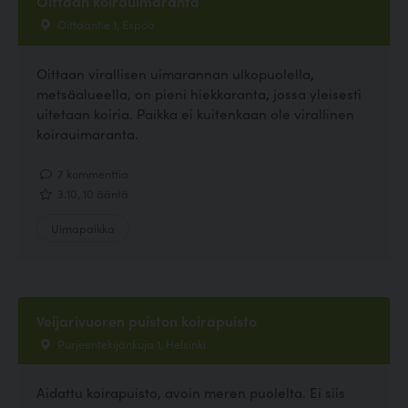
Oittaan koirauimaranta
Oittaantie 1, Espoo
Oittaan virallisen uimarannan ulkopuolella,
metsäalueella, on pieni hiekkaranta, jossa yleisesti
uitetaan koiria. Paikka ei kuitenkaan ole virallinen
koirauimaranta.
7 kommenttia
3.10, 10 ääntä
Uimapaikka
Veijarivuoren puiston koirapuisto
Purjeentekijänkuja 1, Helsinki
Aidattu koirapuisto, avoin meren puolelta. Ei siis