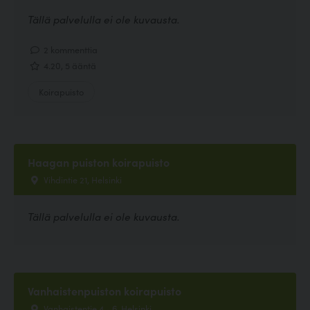
Tällä palvelulla ei ole kuvausta.
2 kommenttia
4.20, 5 ääntä
Koirapuisto
Haagan puiston koirapuisto
Vihdintie 21, Helsinki
Tällä palvelulla ei ole kuvausta.
Vanhaistenpuiston koirapuisto
Vanhaistentie 4 - 6, Helsinki