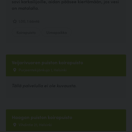
sovi karkailijoille, aidan pääsee kiertämään, jos vesi
on matalalla.
1.00, 1 ääntä
Koirapuisto
Uimapaikka
Veijarivuoren puiston koirapuisto
Purjeentekijänkuja 1, Helsinki
Tällä palvelulla ei ole kuvausta.
Haagan puiston koirapuisto
Vihdintie 21, Helsinki