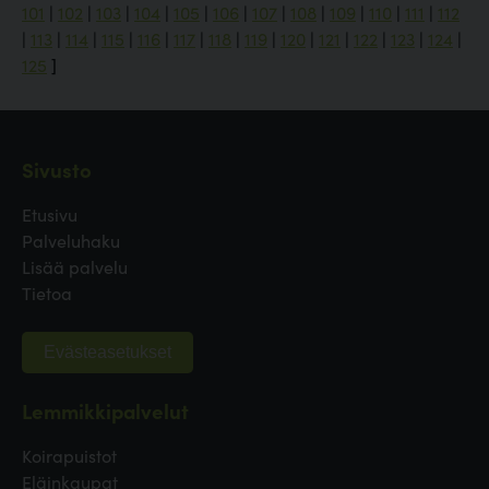
101
|
102
|
103
|
104
|
105
|
106
|
107
|
108
|
109
|
110
|
111
|
112
|
113
|
114
|
115
|
116
|
117
|
118
|
119
|
120
|
121
|
122
|
123
|
124
|
125
]
Sivusto
Etusivu
Palveluhaku
Lisää palvelu
Tietoa
Evästeasetukset
Lemmikkipalvelut
Koirapuistot
Eläinkaupat