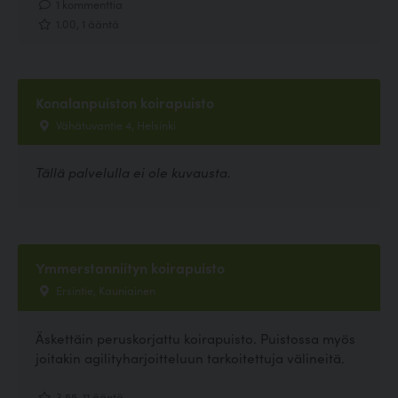
1 kommenttia
1.00, 1 ääntä
Konalanpuiston koirapuisto
Vähätuvantie 4, Helsinki
Tällä palvelulla ei ole kuvausta.
Ymmerstanniityn koirapuisto
Ersintie, Kauniainen
Äskettäin peruskorjattu koirapuisto. Puistossa myös
joitakin agilityharjoitteluun tarkoitettuja välineitä.
3.55, 11 ääntä