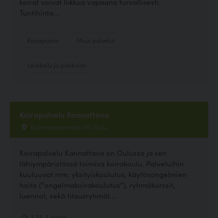
koirat voivat liikkua vapaana turvallisesti.
Tuntihinta...
Koirapuisto
Muut palvelut
Lenkkeily ja patikointi
Koirapalvelu Kannattava
Kolehmaisenlenkki 116, Oulu
Koirapalvelu Kannattava on Oulussa ja sen
lähiympäristössä toimiva koirakoulu. Palveluihin
kuuluuvat mm. yksityiskoulutus, käytösongelmien
hoito ("ongelmakoirakoulutus"), ryhmäkurssit,
luennot, sekä tilausryhmät....
3.33, 3 ääntä