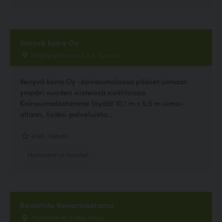
Venyvä koira Oy
Högberginhaara 3 a 3, Tuusula
Venyvä koira Oy -koirauimalassa pääset uimaan
ympäri vuoden siisteissä sisätiloissa.
Koirauimalastamme löydät 10,1 m x 5,5 m uima-
altaan, lisäksi palveluista...
4.00, 1 ääntä
Hyvinvointi ja hoitolat
Ravintola Keisarinsatama
Metsontie 41, Kotka, Kotka