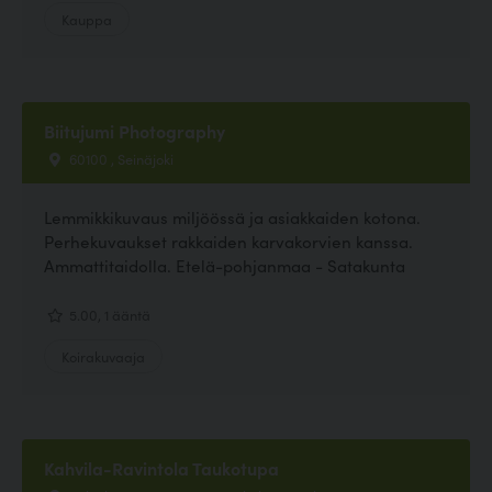
Kauppa
Biitujumi Photography
60100 , Seinäjoki
Lemmikkikuvaus miljöössä ja asiakkaiden kotona.
Perhekuvaukset rakkaiden karvakorvien kanssa.
Ammattitaidolla. Etelä-pohjanmaa - Satakunta
5.00, 1 ääntä
Koirakuvaaja
Kahvila-Ravintola Taukotupa