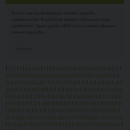
Koirat saa tuoda kesäisin ainakin laajalle
ulkoterassille. Kuulemma sateen sattuessa myös
sisätiloihin. Upea paikka 1800-luvun rakennuksessa
meren rannalla.
Ravintola
[
1
|
2
|
3
|
4
|
5
|
6
|
7
|
8
|
9
|
10
|
11
|
12
|
13
|
14
|
15
|
16
|
17
|
18
|
19
|
20
|
21
|
22
|
23
|
24
|
25
|
26
|
27
|
28
|
29
|
30
|
31
|
32
|
33
|
34
|
35
|
36
|
37
|
38
|
39
|
40
|
41
|
42
|
43
|
44
|
45
|
46
|
47
|
48
|
49
|
50
|
51
|
52
|
53
|
54
|
55
|
56
|
57
|
58
|
59
|
60
|
61
|
62
|
63
|
64
|
65
|
66
|
67
|
68
|
69
|
70
|
71
|
72
|
73
|
74
|
75
|
76
|
77
|
78
|
79
|
80
|
81
|
82
|
83
|
84
|
85
|
86
|
87
|
88
|
89
|
90
|
91
|
92
|
93
|
94
|
95
|
96
|
97
|
98
|
99
|
100
|
101
|
102
|
103
|
104
|
105
|
106
|
107
|
108
|
109
|
110
|
111
|
112
|
113
|
114
|
115
|
116
|
117
|
118
|
119
|
120
|
121
|
122
|
123
|
124
|