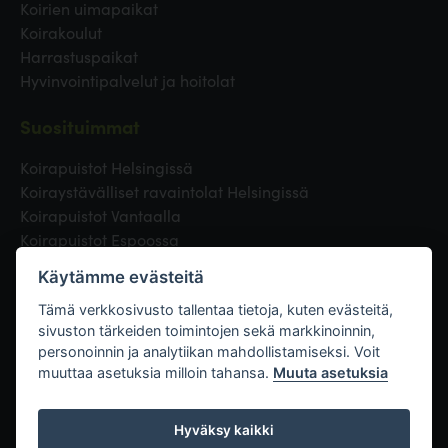
Koirien uimapaikat
Koirakoulut
Harrastuspaikat
Hyvinvointipalvelut ja hoitolat
Suosituimmat
Koirapuistot Helsingissä
Koiraystävälliset ravaintolat Helsingissä
Koirapuistot Vantaalla
Koirapuistot Espoossa
Koirapuistot Turussa
Käytämme evästeitä
Eläinlääkäri Helsingissä
Koirapuistot Tampereella
Tämä verkkosivusto tallentaa tietoja, kuten evästeitä,
sivuston tärkeiden toimintojen sekä markkinoinnin,
personoinnin ja analytiikan mahdollistamiseksi. Voit
Linkit
muuttaa asetuksia milloin tahansa.
Muuta asetuksia
Hyväksy kaikki