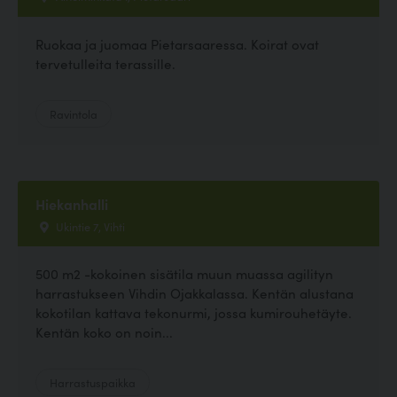
Ruokaa ja juomaa Pietarsaaressa. Koirat ovat
tervetulleita terassille.
Ravintola
Hiekanhalli
Ukintie 7, Vihti
500 m2 -kokoinen sisätila muun muassa agilityn
harrastukseen Vihdin Ojakkalassa. Kentän alustana
kokotilan kattava tekonurmi, jossa kumirouhetäyte.
Kentän koko on noin...
Harrastuspaikka