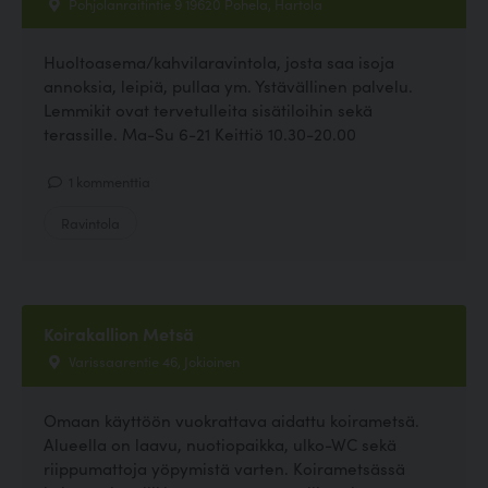
Pohjolanraitintie 9 19620 Pohela, Hartola
Huoltoasema/kahvilaravintola, josta saa isoja
annoksia, leipiä, pullaa ym. Ystävällinen palvelu.
Lemmikit ovat tervetulleita sisätiloihin sekä
terassille. Ma-Su 6-21 Keittiö 10.30-20.00
1 kommenttia
Ravintola
Koirakallion Metsä
Varissaarentie 46, Jokioinen
Omaan käyttöön vuokrattava aidattu koirametsä.
Alueella on laavu, nuotiopaikka, ulko-WC sekä
riippumattoja yöpymistä varten. Koirametsässä