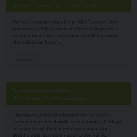
Graniittilinnankatu 2 K117 20100 Turku, Turku
Panimon oma anniskelutila eli KBC Taproom. Astu
panimoon sisään ja nauti seinän toisella puolella
valmistettavat oluet tuoreimmillaan. 16-hanaisen
olutvalikoiman lisäksi...
Ravintola
Fiini Lifestyle Shop & Cafe
Oltermannintie 7,61500 Isokyrö, Isokyrö
Lifestyle-myymälä ja suklaakahvila Isonkyrön
vanhan meijerin historiallisessa pihapiirissä. Myyjä
tarjoilee koiraystävälle vettä pyynnöstä, kupit
desinfioidaan karvaisten asiakkaiden välillä.