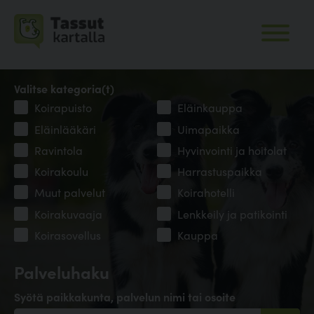
Valitse kategoria(t)
Koirapuisto
Eläinkauppa
Eläinlääkäri
Uimapaikka
Ravintola
Hyvinvointi ja hoitolat
Koirakoulu
Harrastuspaikka
Muut palvelut
Koirahotelli
Koirakuvaaja
Lenkkeily ja patikointi
Koirasovellus
Kauppa
Palveluhaku
Syötä paikkakunta, palvelun nimi tai osoite