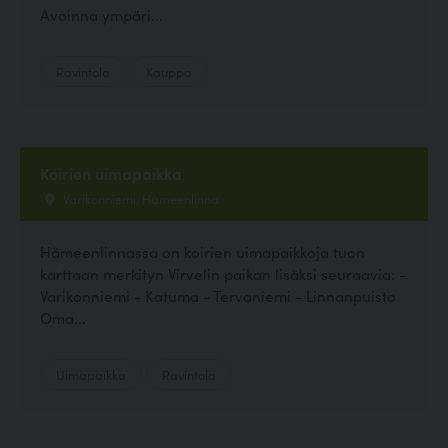
Avoinna ympäri...
Ravintola
Kauppa
Koirien uimapaikka
Varikonniemi, Hämeenlinna
Hämeenlinnassa on koirien uimapaikkoja tuon
karttaan merkityn Virvelin paikan lisäksi seuraavia: -
Varikonniemi - Katuma - Tervaniemi - Linnanpuisto
Oma...
Uimapaikka
Ravintola