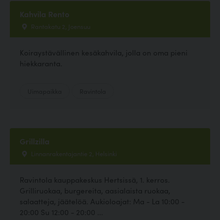
Kahvila Rento
Rantakatu 2, Joensuu
Koiraystävällinen kesäkahvila, jolla on oma pieni
hiekkaranta.
Uimapaikka
Ravintola
Grillzilla
Linnanrakentajantie 2, Helsinki
Ravintola kauppakeskus Hertsissä, 1. kerros.
Grilliruokaa, burgereita, aasialaista ruokaa,
salaatteja, jäätelöä. Aukioloajat: Ma - La 10:00 -
20:00 Su 12:00 - 20:00 ...