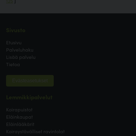
125
]
Sivusto
Etusivu
Palveluhaku
Lisää palvelu
Tietoa
Evästeasetukset
Lemmikkipalvelut
Koirapuistot
Eläinkaupat
Eläinlääkärit
Koiraystävälliset ravintolat