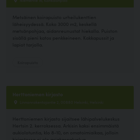
Niementie 16, Kankaanpää
Metsäinen koirapuisto urheilukenttien
läheisyydessä. Koko 3000 m2, keskellä
metsänpohjaa, aidanreunustat hiekalla. Puiston
sisällä pieni katos penkkeineen. Kakkapussit ja
lapiot tarjolla.
Koirapuisto
Herttoniemen kirjasto
Linnanrakentajantie 2, 00880 Helsinki, Helsinki
Herttoniemen kirjasto sijaitsee lähipalvelukeskus
Hertsin 2. kerroksessa. Arkisin kaksi ensimmäistä
aukiolotuntia, klo 8-10, on omatoimiaikaa, jolloin
kirjastossa ei ole asiakaspalvelua....