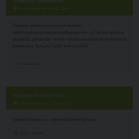
Lifedream valokuvaus
Kavastontie 691 25460 , Salo
Tarjoan pienimuotoisesti koirien
valokuvauspalveluja pääkaupunki- ja Turun seudun
alueella. Järjestän myös valokuvauspäiviä erilaisissa
kohteissa. Tutustu lisää kotisivuilla!
Koirakuvaaja
Bauhaus Kaakkuri Oulu
Kaakkurinkulma 2, Oulu, Oulu
Tavarataloon voi mennä koiran kanssa.
5.00, 2 ääntä