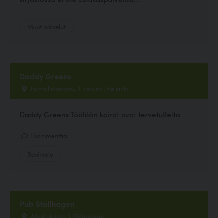
Muut palvelut
Daddy Greens
Humalistonkatu, 3 Helsinki, Helsinki
Daddy Greens Töölöön koirat ovat tervetulleita
1 kommenttia
Ravintola
Pub Stallhagen
Alholminkatu 1, Pietarsaari