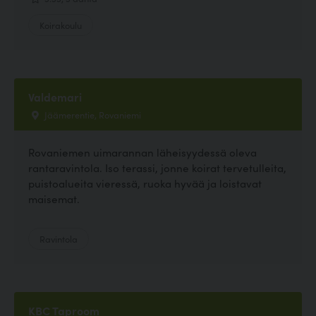
Koirakoulu
Valdemari
Jäämerentie, Rovaniemi
Rovaniemen uimarannan läheisyydessä oleva
rantaravintola. Iso terassi, jonne koirat tervetulleita,
puistoalueita vieressä, ruoka hyvää ja loistavat
maisemat.
Ravintola
KBC Taproom