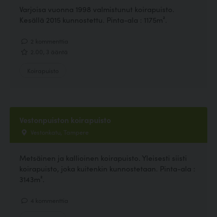
Varjoisa vuonna 1998 valmistunut koirapuisto.
Kesällä 2015 kunnostettu. Pinta-ala : 1175m².
2 kommenttia
2.00, 3 ääntä
Koirapuisto
Vestonpuiston koirapuisto
Vestonkatu, Tampere
Metsäinen ja kallioinen koirapuisto. Yleisesti siisti
koirapuisto, joka kuitenkin kunnostetaan. Pinta-ala :
3143m².
4 kommenttia