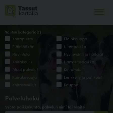
Valitse kategoria(t)
Koirapuisto
Eläinkauppa
Eläinlääkäri
Uimapaikka
Ravintola
Hyvinvointi ja hoitolat
Koirakoulu
Harrastuspaikka
Muut palvelut
Koirahotelli
Koirakuvaaja
Lenkkeily ja patikointi
Koirasovellus
Kauppa
Palveluhaku
Syötä paikkakunta, palvelun nimi tai osoite