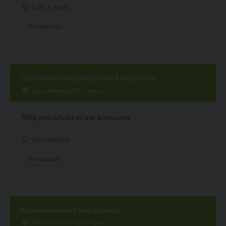
3.50, 4 ääntä
Koirapuisto
Länsimäentien pohjoinen koirapuisto
Länsimäentie 43, Vantaa
Tällä palvelulla ei ole kuvausta.
1 kommenttia
Koirapuisto
Ratinanniemen koirapuisto
Ratinan rantatie, Tampere