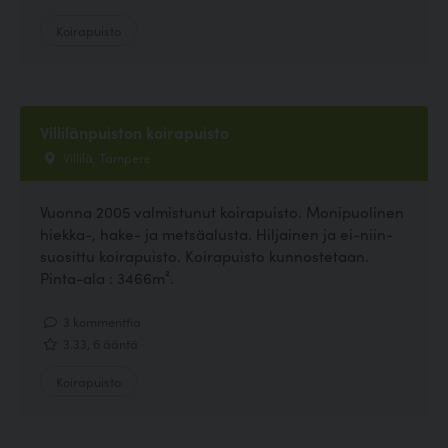
Koirapuisto
Villilänpuiston koirapuisto
Villilä, Tampere
Vuonna 2005 valmistunut koirapuisto. Monipuolinen
hiekka-, hake- ja metsäalusta. Hiljainen ja ei-niin-
suosittu koirapuisto. Koirapuisto kunnostetaan.
Pinta-ala : 3466m².
3 kommenttia
3.33, 6 ääntä
Koirapuisto