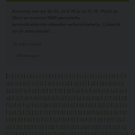
Avoinna: ma-pe 10-20, la 9-19 ja su 12-19. Musti ja
Mirri on vuonna 1988 perustettu
lemmikkieläintarvikkeiden erikoisliikeketju. Liikkeitä
on yli sata ympäri...
4.67, 3 ääntä
Eläinkauppa
[
1
|
2
|
3
|
4
|
5
|
6
|
7
|
8
|
9
|
10
|
11
|
12
|
13
|
14
|
15
|
16
|
17
|
18
|
19
|
20
|
21
|
22
|
23
|
24
|
25
|
26
|
27
|
28
|
29
|
30
|
31
|
32
|
33
|
34
|
35
|
36
|
37
|
38
|
39
|
40
|
41
|
42
|
43
|
44
|
45
|
46
|
47
|
48
|
49
|
50
|
51
|
52
|
53
|
54
|
55
|
56
|
57
|
58
|
59
|
60
|
61
|
62
|
63
|
64
|
65
|
66
|
67
|
68
|
69
|
70
|
71
|
72
|
73
|
74
|
75
|
76
|
77
|
78
|
79
|
80
|
81
|
82
|
83
|
84
|
85
|
86
|
87
|
88
|
89
|
90
|
91
|
92
|
93
|
94
|
95
|
96
|
97
|
98
|
99
|
100
|
101
|
102
|
103
|
104
|
105
|
106
|
107
|
108
|
109
|
110
|
111
|
112
|
113
|
114
|
115
|
116
|
117
|
118
|
119
|
120
|
121
|
122
|
123
|
124
|