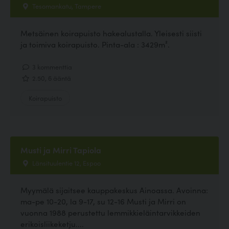
Tesomankatu, Tampere
Metsäinen koirapuisto hakealustalla. Yleisesti siisti
ja toimiva koirapuisto. Pinta-ala : 3429m².
3 kommenttia
2.50, 6 ääntä
Koirapuisto
Musti ja Mirri Tapiola
Länsituulentie 12, Espoo
Myymälä sijaitsee kauppakeskus Ainoassa. Avoinna:
ma-pe 10-20, la 9-17, su 12-16 Musti ja Mirri on
vuonna 1988 perustettu lemmikkieläintarvikkeiden
erikoisliikeketju....