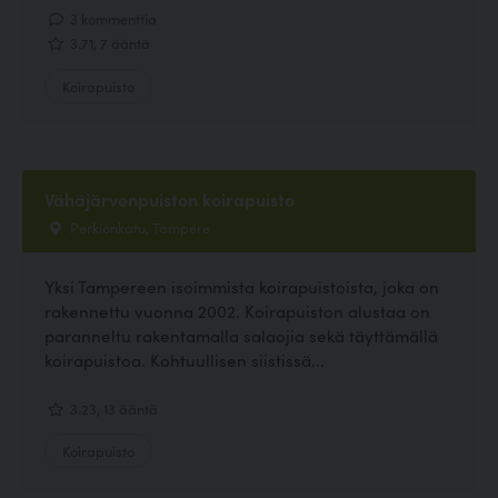
3 kommenttia
3.71, 7 ääntä
Koirapuisto
Vähäjärvenpuiston koirapuisto
Perkiönkatu, Tampere
Yksi Tampereen isoimmista koirapuistoista, joka on
rakennettu vuonna 2002. Koirapuiston alustaa on
paranneltu rakentamalla salaojia sekä täyttämällä
koirapuistoa. Kohtuullisen siistissä...
3.23, 13 ääntä
Koirapuisto