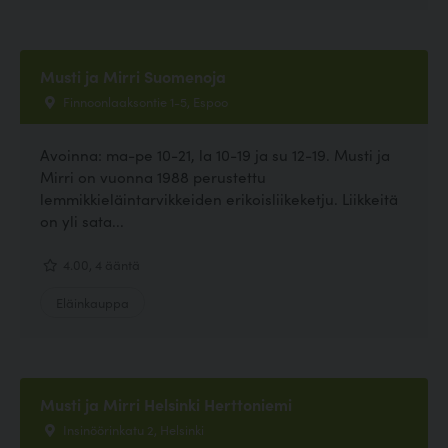
Musti ja Mirri Suomenoja
Finnoonlaaksontie 1-5, Espoo
Avoinna: ma-pe 10-21, la 10-19 ja su 12-19. Musti ja
Mirri on vuonna 1988 perustettu
lemmikkieläintarvikkeiden erikoisliikeketju. Liikkeitä
on yli sata...
4.00, 4 ääntä
Eläinkauppa
Musti ja Mirri Helsinki Herttoniemi
Insinöörinkatu 2, Helsinki