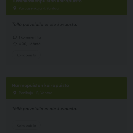
Tussinkoskenpuiston koirapuisto
Varpusenkuja 4, Vantaa
Tällä palvelulla ei ole kuvausta.
1 kommenttia
4.00, 1 ääntä
Koirapuisto
Harmopuiston koirapuisto
Ponikuja 1 B, Vantaa
Tällä palvelulla ei ole kuvausta.
Koirapuisto