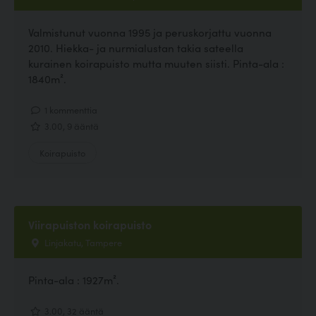
Valmistunut vuonna 1995 ja peruskorjattu vuonna
2010. Hiekka- ja nurmialustan takia sateella
kurainen koirapuisto mutta muuten siisti. Pinta-ala :
1840m².
1 kommenttia
3.00, 9 ääntä
Koirapuisto
Viirapuiston koirapuisto
Linjakatu, Tampere
Pinta-ala : 1927m².
3.00, 32 ääntä