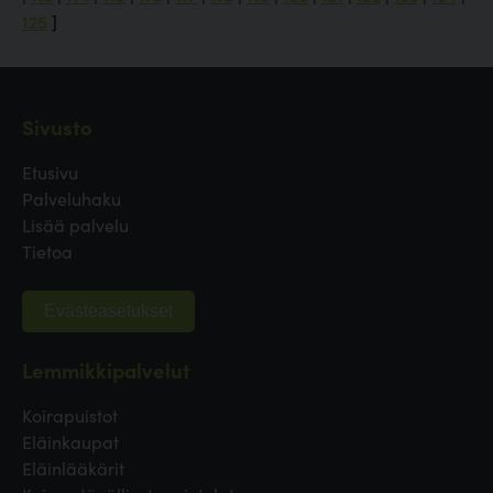
125
]
Sivusto
Etusivu
Palveluhaku
Lisää palvelu
Tietoa
Evästeasetukset
Lemmikkipalvelut
Koirapuistot
Eläinkaupat
Eläinlääkärit