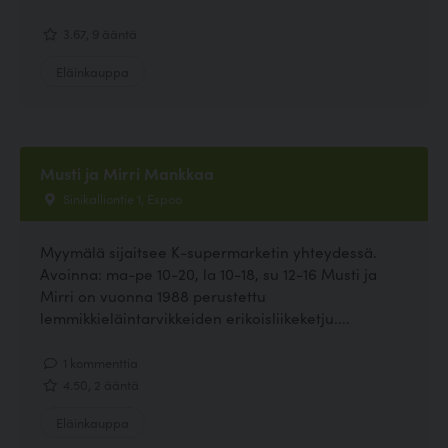
3.67, 9 ääntä
Eläinkauppa
Musti ja Mirri Mankkaa
Sinikalliontie 1, Espoo
Myymälä sijaitsee K-supermarketin yhteydessä.
Avoinna: ma-pe 10-20, la 10-18, su 12-16 Musti ja
Mirri on vuonna 1988 perustettu
lemmikkieläintarvikkeiden erikoisliikeketju....
1 kommenttia
4.50, 2 ääntä
Eläinkauppa