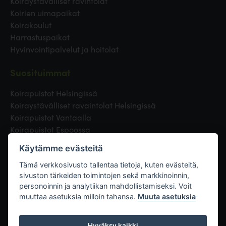
Koiraystävälliset ravintolat
Koirien uimapaikat
Koirakoulut
Harrastuspaikat
Hyvinvointipalvelut ja hoitolat
Suosituimmat
Koirapuistot Helsingissä
Koiraystävälliset ravaintolat Helsingissä
Koirapuistot Vantaalla
Koirapuistot Espoossa
Koirapuistot Turussa
Käytämme evästeitä
Eläinlääkäri Helsingissä
Koirapuistot Tampereella
Tämä verkkosivusto tallentaa tietoja, kuten evästeitä,
sivuston tärkeiden toimintojen sekä markkinoinnin,
personoinnin ja analytiikan mahdollistamiseksi. Voit
Linkit
muuttaa asetuksia milloin tahansa.
Muuta asetuksia
Hyväksy kaikki