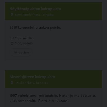
Näyttämöpuiston koirapuisto
Simo Kaarion katu, Tampere
2016 kunnostettu aukea puisto.
2 kommenttia
3.00, 1 ääntä
Koirapuisto
Ahvenisjärven koirapuisto
Teekkarinkatu, Tampere
1997 valmistunut koirapuisto. Hake- ja metsäalusta.
2013 remontoitu. Pinta-ala : 2190m².