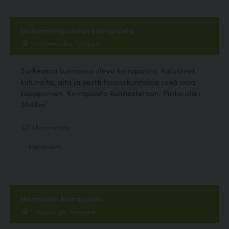
Isolammenpuiston koirapuisto
Isoniitynpolku, Tampere
Surkeassa kunnossa oleva koirapuisto. Kalusteet
kuluneita, aita ja portti huonokuntoisia sekä maa
kuoppainen. Koirapuisto kunnostetaan. Pinta-ala :
2048m².
1 kommenttia
Koirapuisto
Härmälän koirapuisto
Haapakuja, Tampere