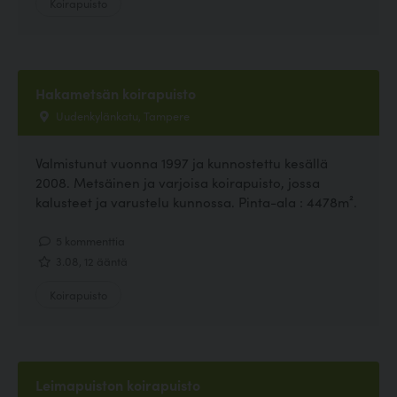
Koirapuisto
Hakametsän koirapuisto
Uudenkylänkatu, Tampere
Valmistunut vuonna 1997 ja kunnostettu kesällä
2008. Metsäinen ja varjoisa koirapuisto, jossa
kalusteet ja varustelu kunnossa. Pinta-ala : 4478m².
5 kommenttia
3.08, 12 ääntä
Koirapuisto
Leimapuiston koirapuisto