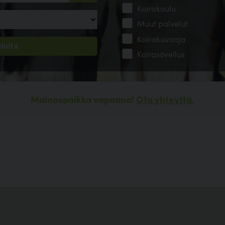
Koirakoulu
Muut palvelut
Koirakuvaaja
Koirasovellus
Mainospaikka vapaana!
Ota yhteyttä.