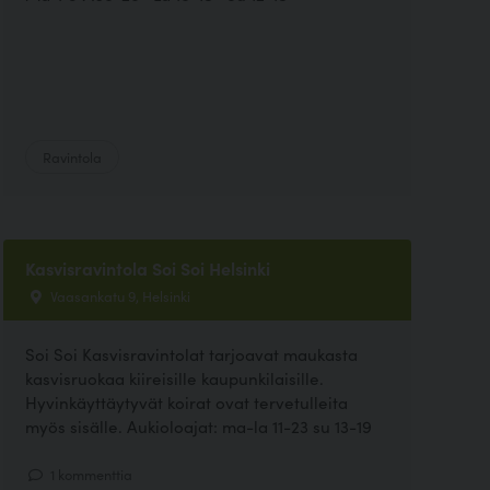
Ravintola
Kasvisravintola Soi Soi Helsinki
Vaasankatu 9, Helsinki
Soi Soi Kasvisravintolat tarjoavat maukasta
kasvisruokaa kiireisille kaupunkilaisille.
Hyvinkäyttäytyvät koirat ovat tervetulleita
myös sisälle. Aukioloajat: ma-la 11-23 su 13-19
1 kommenttia