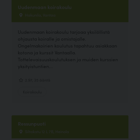
Uudenmaan koirakoulu
Hakunila, Vantaa
Uudenmaan koirakoulu tarjoaa yksilöllistä
ohjausta koiralle ja omistajalle.
Ongelmakoirien koulutus tapahtuu asiakkaan
kotona ja kurssit Vantaalla.
Tottelevaisuuskoulutuksen ja muiden kurssien
yksityistuntien...
2.97, 35 ääntä
Koirakoulu
Ressunpuoti
Siltakatu 12 L 7B, Heinola