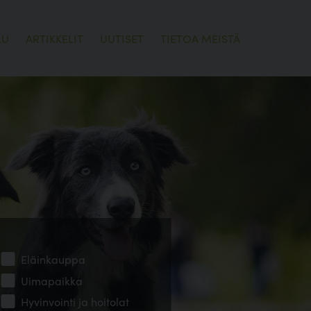
LU
ARTIKKELIT
UUTISET
TIETOA MEISTÄ
Eläinkauppa
Uimapaikka
Hyvinvointi ja hoitolat