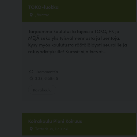
TOKO-luokka
, Vantaa
Tarjoamme koulutusta lajeissa TOKO, PK ja
MEJÄ sekä yksityisvalmennusta ja luentoja.
Kysy myös koulutusta räätälöidysti seuroille ja
rotuyhdistyksille! Kurssit sijaitsevat...
1 kommenttia
3.33, 6 ääntä
Koirakoulu
Koirakoulu Pieni Koiruus
Tattarisuo, Helsinki