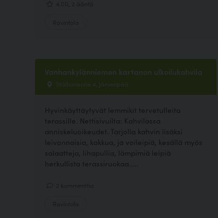
4.00, 2 ääntä
Ravintola
Vanhankylänniemen kartanon ulkoilukahvila
Stålhanentie 4, Järvenpää
Hyvinkäyttäytyvät lemmikit tervetulleita
terassille. Nettisivuilta: Kahvilassa
anniskeluoikeudet. Tarjolla kahvin lisäksi
leivonnaisia, kakkua, ja voileipiä, kesällä myös
salaatteja, lihapullia, lämpimiä leipiä
herkullista terassiruokaa.....
2 kommenttia
Ravintola