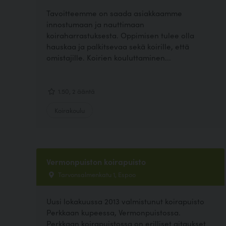
Tavoitteemme on saada asiakkaamme
innostumaan ja nauttimaan
koiraharrastuksesta. Oppimisen tulee olla
hauskaa ja palkitsevaa sekä koirille, että
omistajille. Koirien kouluttaminen...
1.50, 2 ääntä
Koirakoulu
Vermonpuiston koirapuisto
Tarvonsalmenkatu 1, Espoo
Uusi lokakuussa 2013 valmistunut koirapuisto
Perkkaan kupeessa, Vermonpuistossa.
Perkkaan koirapuistossa on erilliset aitaukset