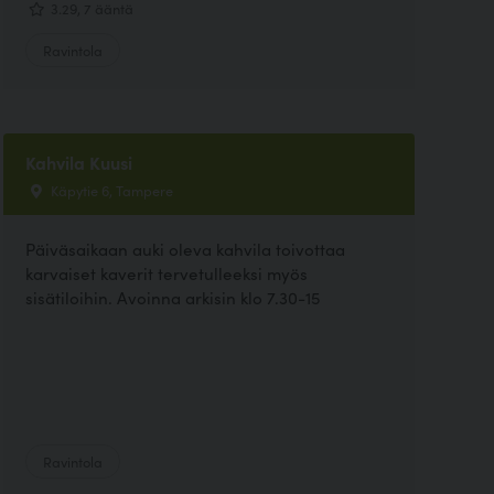
3.29, 7 ääntä
Ravintola
Kahvila Kuusi
Käpytie 6, Tampere
Päiväsaikaan auki oleva kahvila toivottaa
karvaiset kaverit tervetulleeksi myös
sisätiloihin. Avoinna arkisin klo 7.30-15
Ravintola