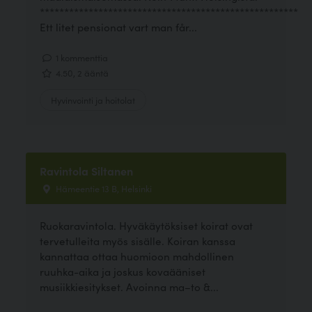
*****************************************************
Ett litet pensionat vart man får...
1 kommenttia
4.50, 2 ääntä
Hyvinvointi ja hoitolat
Ravintola Siltanen
Hämeentie 13 B, Helsinki
Ruokaravintola. Hyväkäytöksiset koirat ovat
tervetulleita myös sisälle. Koiran kanssa
kannattaa ottaa huomioon mahdollinen
ruuhka-aika ja joskus kovaääniset
musiikkiesitykset. Avoinna ma–to &...