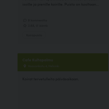
isoille ja pienille koirille. Puisto on kooltaan...
8 kommenttia
3.88, 17 ääntä
Koirapuisto
Cafe Kultapalmu
Vaasankatu 4, Helsinki
Koirat tervetulleita päiväsaikaan.