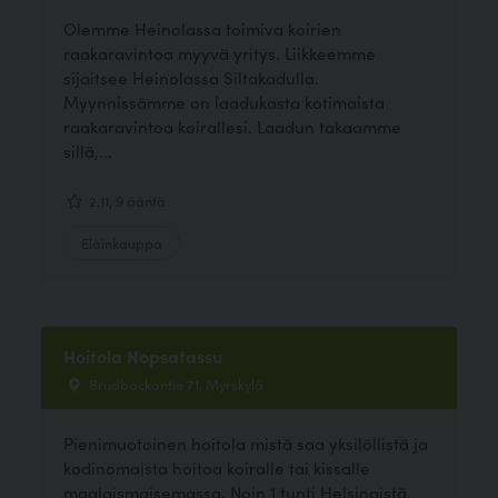
Olemme Heinolassa toimiva koirien
raakaravintoa myyvä yritys. Liikkeemme
sijaitsee Heinolassa Siltakadulla.
Myynnissämme on laadukasta kotimaista
raakaravintoa koirallesi. Laadun takaamme
sillä,...
2.11, 9 ääntä
Eläinkauppa
Hoitola Nopsatassu
Brudbackantie 71, Myrskylä
Pienimuotoinen hoitola mistä saa yksilöllistä ja
kodinomaista hoitoa koiralle tai kissalle
maalaismaisemassa. Noin 1 tunti Helsingistä.