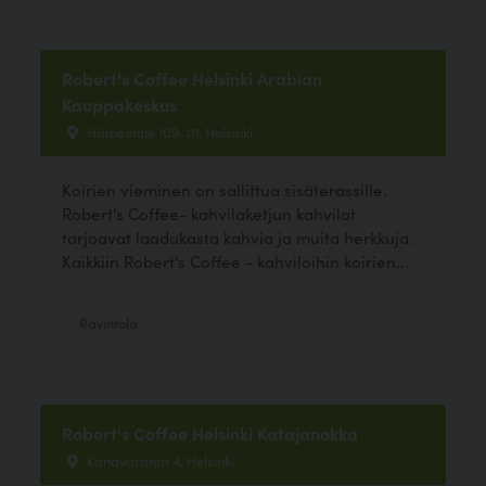
Robert's Coffee Helsinki Arabian
Kauppakeskus
Hämeentie 109-111, Helsinki
Koirien vieminen on sallittua sisäterassille.
Robert's Coffee- kahvilaketjun kahvilat
tarjoavat laadukasta kahvia ja muita herkkuja.
Kaikkiin Robert's Coffee - kahviloihin koirien...
Ravintola
Robert's Coffee Helsinki Katajanokka
Kanavaranta 4, Helsinki