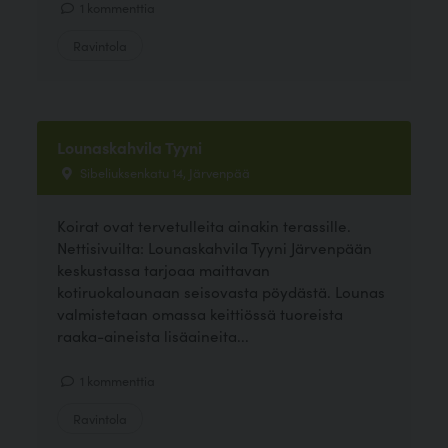
1 kommenttia
Ravintola
Lounaskahvila Tyyni
Sibeliuksenkatu 14, Järvenpää
Koirat ovat tervetulleita ainakin terassille.
Nettisivuilta: Lounaskahvila Tyyni Järvenpään
keskustassa tarjoaa maittavan
kotiruokalounaan seisovasta pöydästä. Lounas
valmistetaan omassa keittiössä tuoreista
raaka-aineista lisäaineita...
1 kommenttia
Ravintola