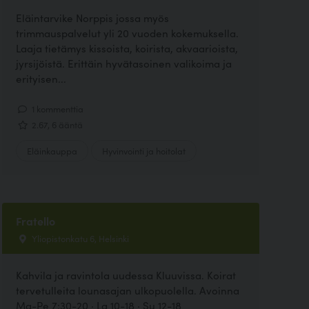
Eläintarvike Norppis jossa myös
trimmauspalvelut yli 20 vuoden kokemuksella.
Laaja tietämys kissoista, koirista, akvaarioista,
jyrsijöistä. Erittäin hyvätasoinen valikoima ja
erityisen...
1 kommenttia
2.67, 6 ääntä
Eläinkauppa
Hyvinvointi ja hoitolat
Fratello
Yliopistonkatu 6, Helsinki
Kahvila ja ravintola uudessa Kluuvissa. Koirat
tervetulleita lounasajan ulkopuolella. Avoinna
Ma-Pe 7:30-20 · La 10-18 · Su 12-18