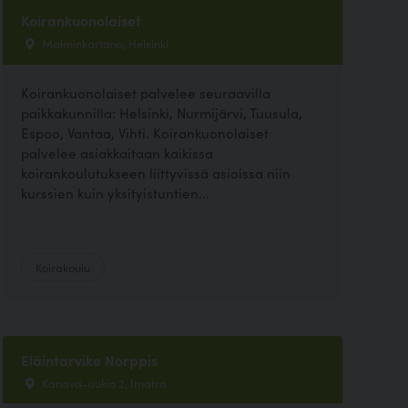
Koirankuonolaiset
Malminkartano, Helsinki
Koirankuonolaiset palvelee seuraavilla
paikkakunnilla: Helsinki, Nurmijärvi, Tuusula,
Espoo, Vantaa, Vihti. Koirankuonolaiset
palvelee asiakkaitaan kaikissa
koirankoulutukseen liittyvissä asioissa niin
kurssien kuin yksityistuntien...
Koirakoulu
Eläintarvike Norppis
Kanava-aukio 2, Imatra