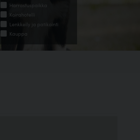
Harrastuspaikka
Koirahotelli
Lenkkeily ja patikointi
Kauppa