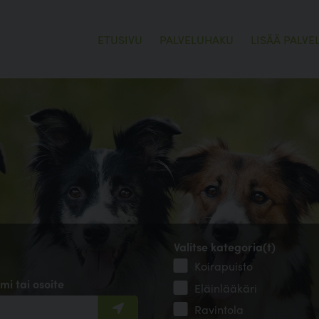
ETUSIVU
PALVELUHAKU
LISÄÄ PALVE
Valitse kategoria(t)
Koirapuisto
mi tai osoite
Eläinlääkäri
Ravintola