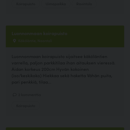
Koirapuisto
Uimapaikka
Ravintola
Luonnonmaan koirapuisto
Käköläntie, Naantali
Luonnonmaan koirapuisto sijaitsee käköläntien
varrella, paljon parkkitilaa ihan aitauksen vieressä.
Aidan korkeus 200cm Hyvän kokoinen
(iso/keskikoko) Hiekkaa sekä haketta Vähän puita,
pari penkkiä, tilaa...
2 kommenttia
Koirapuisto