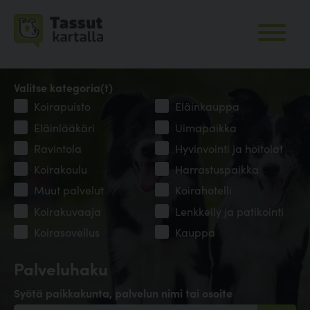
Valitse kategoria(t)
Koirapuisto
Eläinkauppa
Eläinlääkäri
Uimapaikka
Ravintola
Hyvinvointi ja hoitolat
Koirakoulu
Harrastuspaikka
Muut palvelut
Koirahotelli
Koirakuvaaja
Lenkkeily ja patikointi
Koirasovellus
Kauppa
Palveluhaku
Syötä paikkakunta, palvelun nimi tai osoite