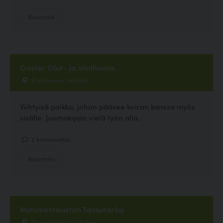
Ravintola
Ooster Olut- ja viinihuone
Elielinaukio, Helsinki
Viihtyisä paikka, johon pääsee koiran kanssa myös
sisälle. Juomakippo vielä työn alla.
2 kommenttia
Ravintola
Nummentaustan Tassutarha
Rajamäenkatu 1, Lohja