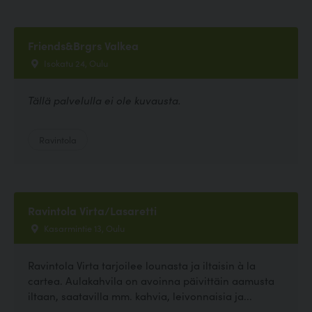
Friends&Brgrs Valkea
Isokatu 24, Oulu
Tällä palvelulla ei ole kuvausta.
Ravintola
Ravintola Virta/Lasaretti
Kasarmintie 13, Oulu
Ravintola Virta tarjoilee lounasta ja iltaisin à la
cartea. Aulakahvila on avoinna päivittäin aamusta
iltaan, saatavilla mm. kahvia, leivonnaisia ja...