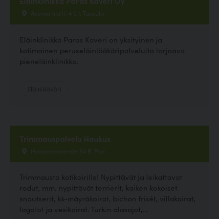
Eläinklinikka Paras Kaveri Oy
Asemanraitti 4 L 1, Tuusula
Eläinklinikka Paras Kaveri on yksityinen ja
kotimainen peruseläinlääkäripalveluita tarjoava
pieneläinklinikka.
Eläinlääkäri
Trimmauspalvelu Haukux
Haapasaarentie 34 B, Pori
Trimmausta kotikoirille! Nypittävät ja leikattavat
rodut, mm. nypittävät terrierit, kaiken kokoiset
snautserit, kk-mäyräkoirat, bichon frisét, villakoirat,
lagotot ja vesikoirat. Turkin alasajot,...