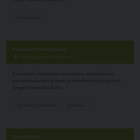
Eläinkauppa
Kuonokas Koirapalvelut
Teollisuuskatu 5, Hämeenlinna
Koulutusta tieteeseen perustuen, pentukurssit,
perustaitokurssit arkeen ja tottelevaisuuslajeihin.
Ongelmakoirakoulutus.
Hyvinvointi ja hoitolat
Koirakoulu
Kaisan Cafe