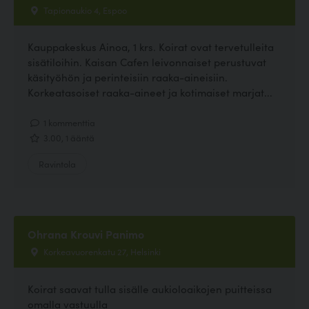
Tapionaukio 4, Espoo
Kauppakeskus Ainoa, 1 krs. Koirat ovat tervetulleita
sisätiloihin. Kaisan Cafen leivonnaiset perustuvat
käsityöhön ja perinteisiin raaka-aineisiin.
Korkeatasoiset raaka-aineet ja kotimaiset marjat...
1 kommenttia
3.00, 1 ääntä
Ravintola
Ohrana Krouvi Panimo
Korkeavuorenkatu 27, Helsinki
Koirat saavat tulla sisälle aukioloaikojen puitteissa
omalla vastuulla