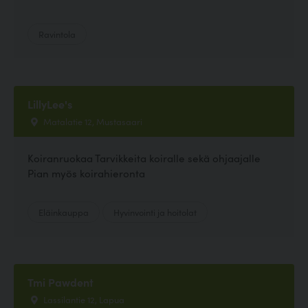
Ravintola
LillyLee's
Matalatie 12, Mustasaari
Koiranruokaa Tarvikkeita koiralle sekä ohjaajalle
Pian myös koirahieronta
Eläinkauppa
Hyvinvointi ja hoitolat
Tmi Pawdent
Lassilantie 12, Lapua