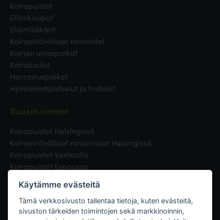
Koirapuistot
Eläinkaupat
Eläinlääkärit
Koiraystävälliset ravintolat
Koirien uimapaikat
Koirakoulut
Harrastuspaikat
Hyvinvointipalvelut ja hoitolat
Suosituimmat
Koirapuistot Helsingissä
Koiraystävälliset ravaintolat Helsingissä
Koirapuistot Vantaalla
Koirapuistot Espoossa
Koirapuistot Turussa
Käytämme evästeitä
Eläinlääkäri Helsingissä
Koirapuistot Tampereella
Tämä verkkosivusto tallentaa tietoja, kuten evästeitä,
sivuston tärkeiden toimintojen sekä markkinoinnin,