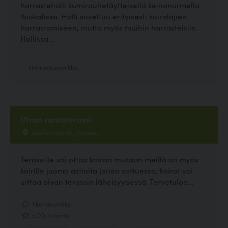
harrastehalli kumirouhetäytteisellä keinonurmella
Vuokatissa. Halli soveltuu erityisesti koiralajien
harrastamiseen, mutta myös muihin harrasteisiin.
Hallissa...
Harrastuspaikka
Utran rantaterassi
Lasitehtaantie, Joensuu
Terassille voi ottaa koiran mukaan meillä on myös
koirille juoma astioita janon sattuessa, koirat voi
uittaa aivan terassin läheisyydessä. Tervetuloa...
1 kommenttia
5.00, 1 ääntä