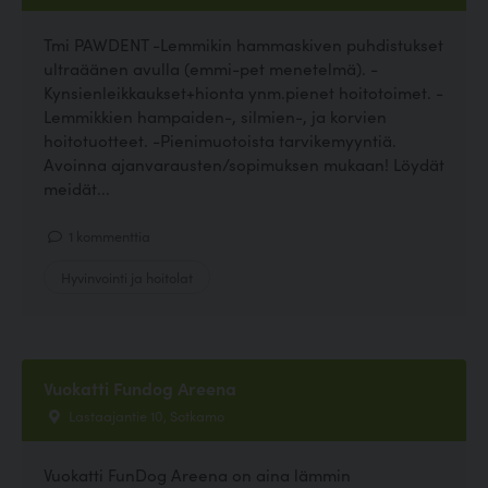
Tmi PAWDENT -Lemmikin hammaskiven puhdistukset
ultraäänen avulla (emmi-pet menetelmä). -
Kynsienleikkaukset+hionta ynm.pienet hoitotoimet. -
Lemmikkien hampaiden-, silmien-, ja korvien
hoitotuotteet. -Pienimuotoista tarvikemyyntiä.
Avoinna ajanvarausten/sopimuksen mukaan! Löydät
meidät...
1 kommenttia
Hyvinvointi ja hoitolat
Vuokatti Fundog Areena
Lastaajantie 10, Sotkamo
Vuokatti FunDog Areena on aina lämmin