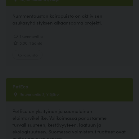
Nummentaustan koirapuisto on aktiivisen
asukasyhdistyksen aikaansaama projekti.
1 kommenttia
5.00, 1 ääntä
Koirapuisto
PetEco
Rauhalantie 2, Ylöjärvi
PetEco on yksityinen ja suomalainen
eläintarvikeliike. Valikoimassa panostamme
turvallisuuteen, kestävyyteen, laatuun ja
ekologisuuteen. Suomessa valmistetut tuotteet ovat
myös vahvassa osassa...