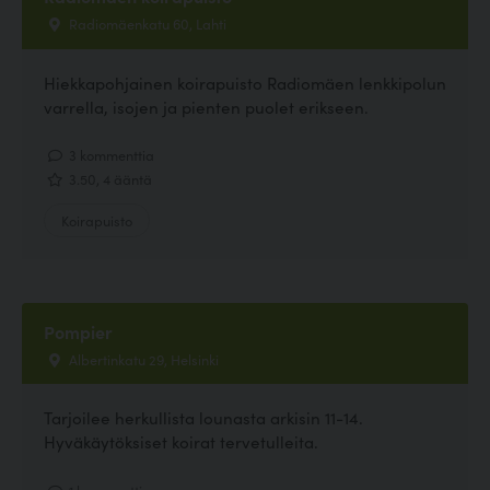
Radiomäenkatu 60, Lahti
Hiekkapohjainen koirapuisto Radiomäen lenkkipolun
varrella, isojen ja pienten puolet erikseen.
3 kommenttia
3.50, 4 ääntä
Koirapuisto
Pompier
Albertinkatu 29, Helsinki
Tarjoilee herkullista lounasta arkisin 11-14.
Hyväkäytöksiset koirat tervetulleita.
1 kommenttia