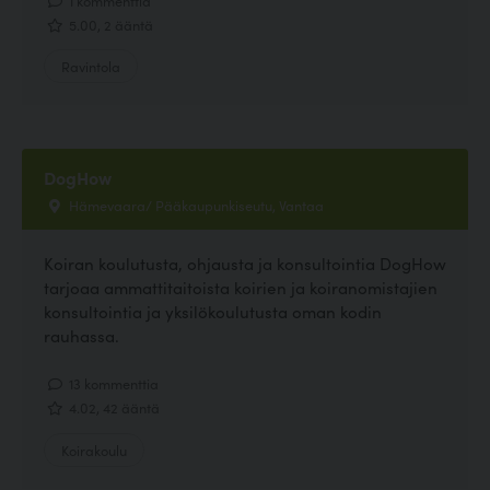
5.00, 2 ääntä
Ravintola
DogHow
Hämevaara/ Pääkaupunkiseutu, Vantaa
Koiran koulutusta, ohjausta ja konsultointia DogHow
tarjoaa ammattitaitoista koirien ja koiranomistajien
konsultointia ja yksilökoulutusta oman kodin
rauhassa.
13 kommenttia
4.02, 42 ääntä
Koirakoulu