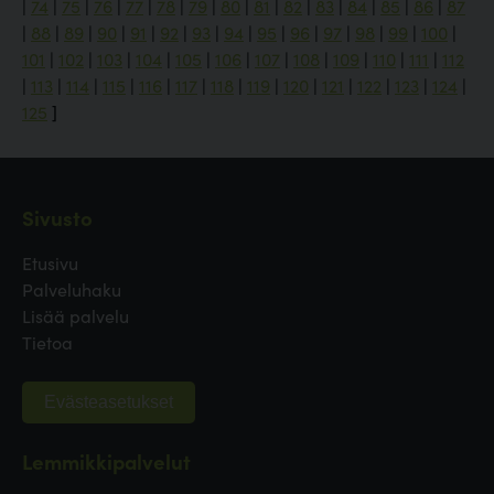
|
74
|
75
|
76
|
77
|
78
|
79
|
80
|
81
|
82
|
83
|
84
|
85
|
86
|
87
|
88
|
89
|
90
|
91
|
92
|
93
|
94
|
95
|
96
|
97
|
98
|
99
|
100
|
101
|
102
|
103
|
104
|
105
|
106
|
107
|
108
|
109
|
110
|
111
|
112
|
113
|
114
|
115
|
116
|
117
|
118
|
119
|
120
|
121
|
122
|
123
|
124
|
125
]
Sivusto
Etusivu
Palveluhaku
Lisää palvelu
Tietoa
Evästeasetukset
Lemmikkipalvelut