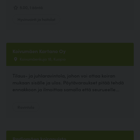
5.00, 1 ääntä
Hyvinvointi ja hoitolat
Koivumäen Kartano Oy
Koivumäenkuja 18, Kuopio
Tilaus- ja juhlaravintola, johon voi ottaa koiran
mukaan sisälle ja ulos. Pöytävaraukset pitää tehdä
ennakkoon ja ilmoittaa samalla että seurueelle...
Ravintola
Radiomäen koirapuisto