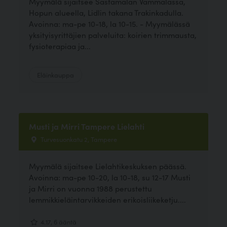
Myymälä sijaitsee Sastamalan Vammalassa,
Hopun alueella, Lidlin takana Trakinkadulla.
Avoinna: ma-pe 10-18, la 10-15. - Myymälässä
yksityisyrittäjien palveluita: koirien trimmausta,
fysioterapiaa ja...
Eläinkauppa
Musti ja Mirri Tampere Lielahti
Turvesuonkatu 2, Tampere
Myymälä sijaitsee Lielahtikeskuksen päässä.
Avoinna: ma-pe 10-20, la 10-18, su 12-17 Musti
ja Mirri on vuonna 1988 perustettu
lemmikkieläintarvikkeiden erikoisliikeketju....
4.17, 6 ääntä