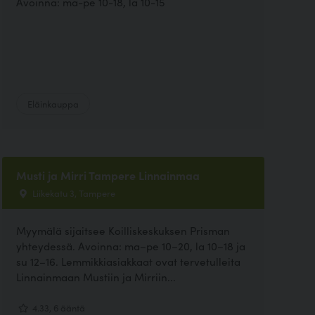
Avoinna: ma-pe 10-18, la 10-15
Eläinkauppa
Musti ja Mirri Tampere Linnainmaa
Liikekatu 3, Tampere
Myymälä sijaitsee Koilliskeskuksen Prisman
yhteydessä. Avoinna: ma–pe 10–20, la 10–18 ja
su 12–16. Lemmikkiasiakkaat ovat tervetulleita
Linnainmaan Mustiin ja Mirriin...
4.33, 6 ääntä