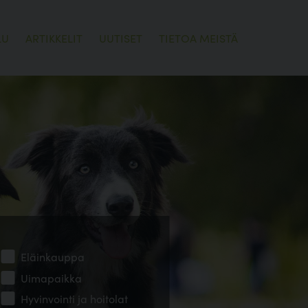
LU
ARTIKKELIT
UUTISET
TIETOA MEISTÄ
Eläinkauppa
Uimapaikka
Hyvinvointi ja hoitolat