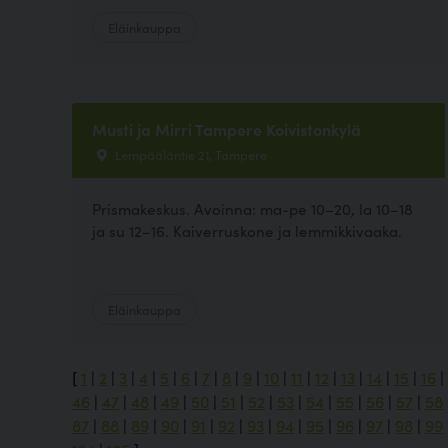
Eläinkauppa
Musti ja Mirri Tampere Koivistonkylä
Lempääläntie 21, Tampere
Prismakeskus. Avoinna: ma-pe 10–20, la 10–18
ja su 12–16. Kaiverruskone ja lemmikkivaaka.
Eläinkauppa
[
1
|
2
|
3
|
4
|
5
|
6
|
7
|
8
|
9
|
10
|
11
|
12
|
13
|
14
|
15
|
16
|
46
|
47
|
48
|
49
|
50
|
51
|
52
|
53
|
54
|
55
|
56
|
57
|
58
87
|
88
|
89
|
90
|
91
|
92
|
93
|
94
|
95
|
96
|
97
|
98
|
99