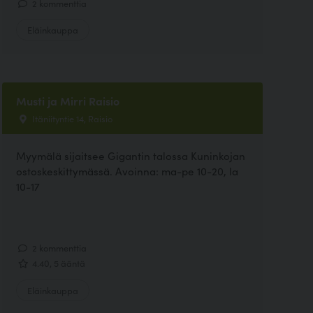
2 kommenttia
Eläinkauppa
Musti ja Mirri Raisio
Itäniityntie 14, Raisio
Myymälä sijaitsee Gigantin talossa Kuninkojan
ostoskeskittymässä. Avoinna: ma-pe 10-20, la
10-17
2 kommenttia
4.40, 5 ääntä
Eläinkauppa