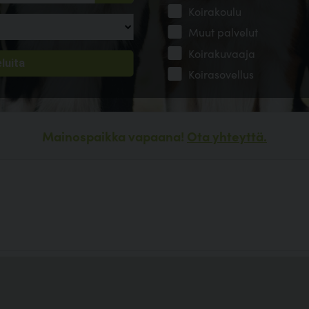
Koirakoulu
Muut palvelut
Koirakuvaaja
Koirasovellus
Mainospaikka vapaana!
Ota yhteyttä.