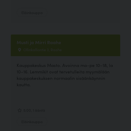
Eläinkauppa
Musti ja Mirri Raahe
Ollinkalliontie 3, Raahe
Kauppakeskus Masto. Avoinna ma–pe 10–18, la
10–16. Lemmikit ovat tervetulleita myymälään
kauppakeskuksen normaalin sisäänkäynnin
kautta.
5.00, 1 ääntä
Eläinkauppa