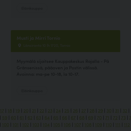
Eläinkauppa
Musti ja Mirri Tornio
Länsiranta 10 lh 1720, Tornio
Myymälä sijaitsee Kauppakeskus Rajalla - På
Gränsenissä, pääoven ja Postin välissä.
Avoinna: ma-pe 10-18, la 10-17.
Eläinkauppa
17
|
18
|
19
|
20
|
21
|
22
|
23
|
24
|
25
|
26
|
27
|
28
|
29
|
30
|
31
|
32
|
|
59
|
60
|
61
|
62
|
63
|
64
|
65
|
66
|
67
|
68
|
69
|
70
|
71
|
72
|
73
|
|
100
|
101
|
102
|
103
|
104
|
105
|
106
|
107
|
108
|
109
|
110
|
111
|
112