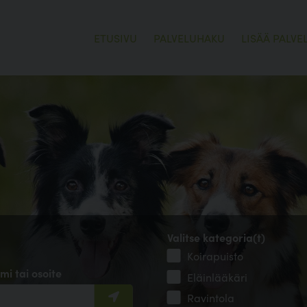
ETUSIVU
PALVELUHAKU
LISÄÄ PALVE
Valitse kategoria(t)
Koirapuisto
mi tai osoite
Eläinlääkäri
Ravintola