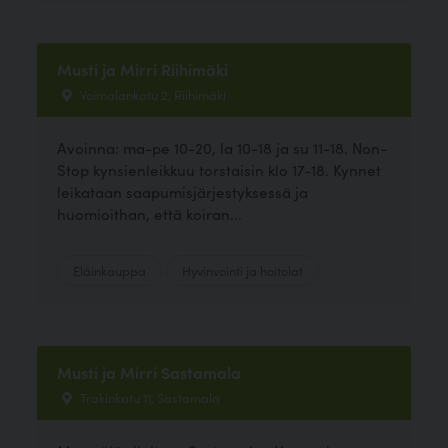
Musti ja Mirri Riihimäki
Voimalankatu 2, Riihimäki
Avoinna: ma-pe 10-20, la 10-18 ja su 11-18. Non-
Stop kynsienleikkuu torstaisin klo 17-18. Kynnet
leikataan saapumisjärjestyksessä ja
huomioithan, että koiran...
Eläinkauppa
Hyvinvointi ja hoitolat
Musti ja Mirri Sastamala
Trakinkatu 11, Sastamala