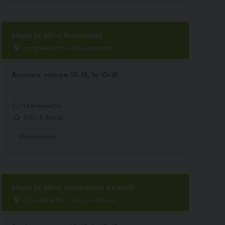
Musti ja Mirri Rovaniemi
Lampelankatu 9 lt B, Rovaniemi
Avoinna: ma-pe 10-18, la 10-16
1 kommenttia
3.00, 8 ääntä
Eläinkauppa
Musti ja Mirri Savonlinna Kristalli
Olavinkatu 54, 2. krs, Savonlinna