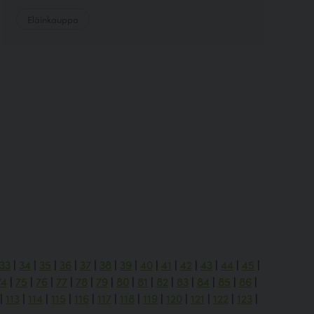
Eläinkauppa
33
|
34
|
35
|
36
|
37
|
38
|
39
|
40
|
41
|
42
|
43
|
44
|
45
|
74
|
75
|
76
|
77
|
78
|
79
|
80
|
81
|
82
|
83
|
84
|
85
|
86
|
|
113
|
114
|
115
|
116
|
117
|
118
|
119
|
120
|
121
|
122
|
123
|