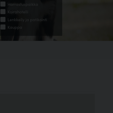
Harrastuspaikka
Koirahotelli
Lenkkeily ja patikointi
Kauppa