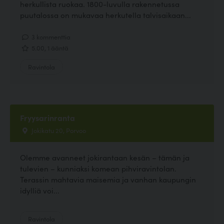
herkullista ruokaa. 1800-luvulla rakennetussa
puutalossa on mukavaa herkutella talvisaikaan...
3 kommenttia
5.00, 1 ääntä
Ravintola
Fryysarinranta
Jokikatu 20, Porvoo
Olemme avanneet jokirantaan kesän – tämän ja
tulevien – kunniaksi komean pihviravintolan.
Terassin mahtavia maisemia ja vanhan kaupungin
idylliä voi...
Ravintola