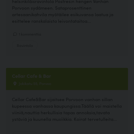
helsinkiläisravintola Postresin hengen Vanhan
Porvoon sydämeen. Sataprosenttinen
artesaanikahvila myötäilee esikuvansa laatua ja
esittelee ranskalaista leivontataitoa...
1 kommenttia
Ravintola
Cellar Cafe & Bar
Jokikatu 55, Porvoo
Cellar Cafe&Bar sijaitsee Porvoon vanhan sillan
kupeessa vanhassa kaupungissa.Täällä voi maistella
viiniä,nauttia herkullisia tapas annoksia,tavata
ystäviä ja kuunella musiikkia. Koirat tervetulleita...