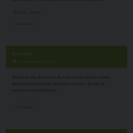
5.00, 1 ääntä
Ravintola
Ravintola
Rauhankatu 33, Porvoo
Pizzeria Via Armonia. Koirat tervetulleet sisälle.
Napolilaista pizzaa aidosta uunista. Rento ja
mukava henkilökunta.
Ravintola