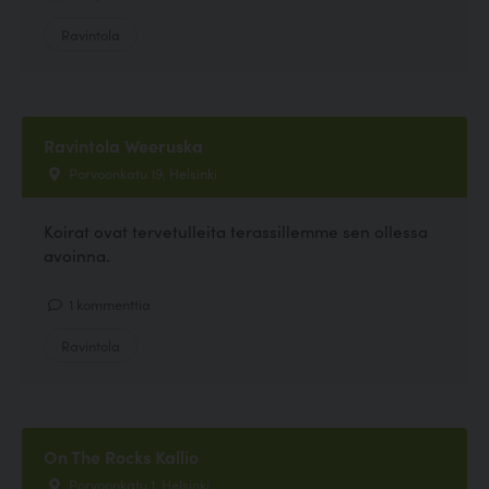
Ravintola
Ravintola Weeruska
Porvoonkatu 19, Helsinki
Koirat ovat tervetulleita terassillemme sen ollessa
avoinna.
1 kommenttia
Ravintola
On The Rocks Kallio
Porvoonkatu 1, Helsinki