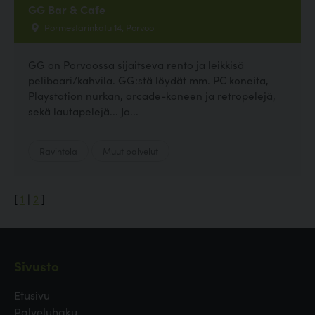
GG Bar & Cafe
Pormestarinkatu 14, Porvoo
GG on Porvoossa sijaitseva rento ja leikkisä
pelibaari/kahvila. GG:stä löydät mm. PC koneita,
Playstation nurkan, arcade-koneen ja retropelejä,
sekä lautapelejä... Ja...
Ravintola
Muut palvelut
[
1
|
2
]
Sivusto
Etusivu
Palveluhaku