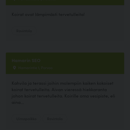
Koirat ovat lämpimästi tervetulleita!
Ravintola
Hamarin SEO
Hamarintie 1, Porvoo
Kahvila ja terassi joihin molempiin kaiken kokoiset
koirat tervetulleita. Aivan vieressä hiekkaranta
johon koirat tervetulleita. Koirille oma vesipiste, eli
aina...
Uimapaikka
Ravintola