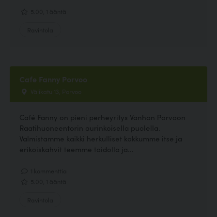
5.00, 1 ääntä
Ravintola
Cafe Fanny Porvoo
Välikatu 13, Porvoo
Café Fanny on pieni perheyritys Vanhan Porvoon
Raatihuoneentorin aurinkoisella puolella.
Valmistamme kaikki herkulliset kakkumme itse ja
erikoiskahvit teemme taidolla ja...
1 kommenttia
5.00, 1 ääntä
Ravintola