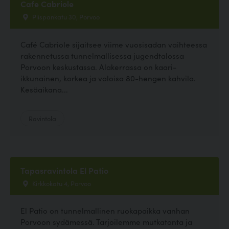
Cafe Cabriole
Piispankatu 30, Porvoo
Café Cabriole sijaitsee viime vuosisadan vaihteessa
rakennetussa tunnelmallisessa jugendtalossa
Porvoon keskustassa. Alakerrassa on kaari-
ikkunainen, korkea ja valoisa 80-hengen kahvila.
Kesäaikana...
Ravintola
Tapasravintola El Patio
Kirkkokatu 4, Porvoo
El Patio on tunnelmallinen ruokapaikka vanhan
Porvoon sydämessä. Tarjoilemme mutkatonta ja