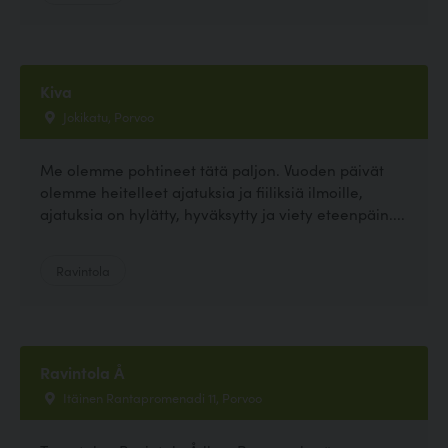
Kiva
Jokikatu, Porvoo
Me olemme pohtineet tätä paljon. Vuoden päivät
olemme heitelleet ajatuksia ja fiiliksiä ilmoille,
ajatuksia on hylätty, hyväksytty ja viety eteenpäin....
Ravintola
Ravintola Å
Itäinen Rantapromenadi 11, Porvoo