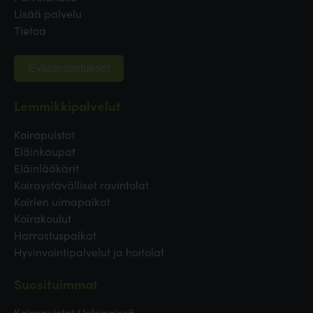
Lisää palvelu
Tietoa
Evästeasetukset
Lemmikkipalvelut
Koirapuistot
Eläinkaupat
Eläinlääkärit
Koiraystävälliset ravintolat
Koirien uimapaikat
Koirakoulut
Harrastuspaikat
Hyvinvointipalvelut ja hoitolat
Suosituimmat
Koirapuistot Helsingissä