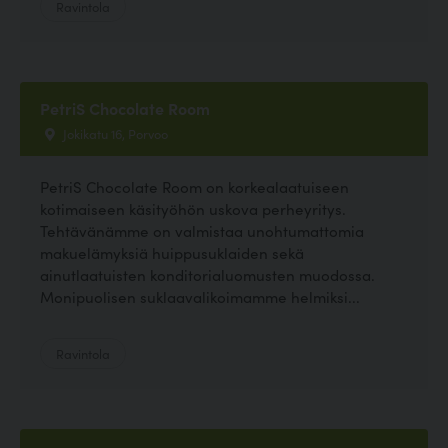
Ravintola
PetriS Chocolate Room
Jokikatu 16, Porvoo
PetriS Chocolate Room on korkealaatuiseen
kotimaiseen käsityöhön uskova perheyritys.
Tehtävänämme on valmistaa unohtumattomia
makuelämyksiä huippusuklaiden sekä
ainutlaatuisten konditorialuomusten muodossa.
Monipuolisen suklaavalikoimamme helmiksi...
Ravintola