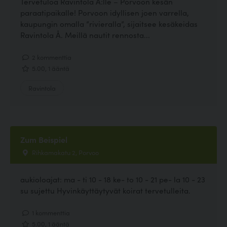
Tervetuloa Ravintola Å:lle – Porvoon kesän
paraatipaikalle! Porvoon idyllisen joen varrella,
kaupungin omalla ”rivieralla”, sijaitsee kesäkeidas
Ravintola Å. Meillä nautit rennosta...
2 kommenttia
5.00, 1 ääntä
Ravintola
Zum Beispiel
Rihkamakatu 2, Porvoo
aukioloajat: ma - ti 10 - 18 ke- to 10 - 21 pe- la 10 - 23
su sujettu Hyvinkäyttäytyvät koirat tervetulleita.
1 kommenttia
5.00, 1 ääntä