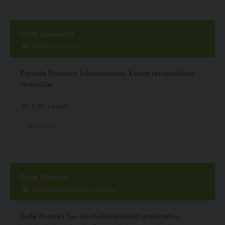
Cafe Jokiranta
Jokikatu, Porvoo
Kahvila Porvoon jokirannassa. Koirat tervetulleita
terassille.
5.00, 1 ääntä
Ravintola
Cafe Postres
Gabriel Hagertinkuja, Porvoo
Cafe Postres tuo michelintähdellä arvostetun