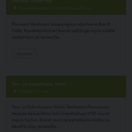
Porvoon Paahtimo
Mannerheiminkatu 2, 06100 Porvoo, Porvoo
Porvoon Vanhassa kaupungissa sijaitseva Bar &
Cafe. Hyväkäytöksiset koirat sallittuja myös sisälle
alakertaan ja terassille.
Ravintola
Tee- ja Kahvihuone Helmi
Välikatu 7, Porvoo
Tee- ja Kahvihuone Helmi Vanhassa Porvoossa
tarjoaa keisarillisia kahvilapalveluja 1700-luvun
lopun tyyliin. Koirat ovat tervetullleita sisälle ja
kesällä ulos terassille...