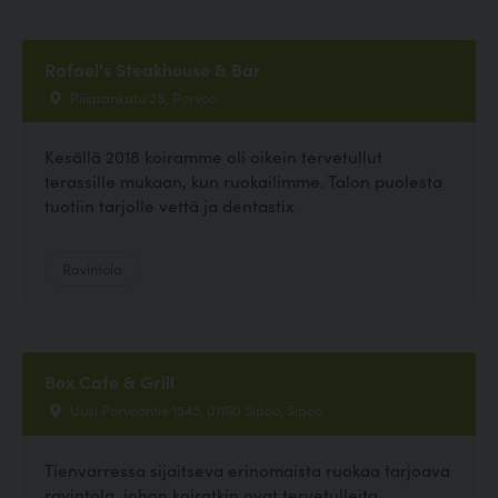
Rafael's Steakhouse & Bar
Piispankatu 28, Porvoo
Kesällä 2018 koiramme oli oikein tervetullut
terassille mukaan, kun ruokailimme. Talon puolesta
tuotiin tarjolle vettä ja dentastix
Ravintola
Box Cafe & Grill
Uusi Porvoontie 1545, 01190 Sipoo, Sipoo
Tienvarressa sijaitseva erinomaista ruokaa tarjoava
ravintola, johon koiratkin ovat tervetulleita.