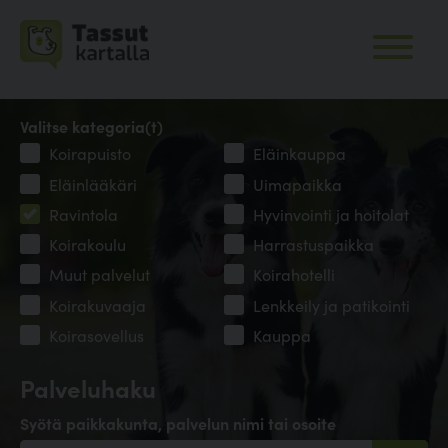
Valitse kategoria(t)
Koirapuisto
Eläinkauppa
Eläinlääkäri
Uimapaikka
Ravintola
Hyvinvointi ja hoitolat
Koirakoulu
Harrastuspaikka
Muut palvelut
Koirahotelli
Koirakuvaaja
Lenkkeily ja patikointi
Koirasovellus
Kauppa
Palveluhaku
Syötä paikkakunta, palvelun nimi tai osoite