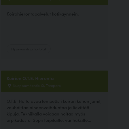
Koirahierontapalvelut kotikäynnein.
Hyvinvointi ja hoitolat
Koirien O.T.E. Hieronta
Kuoppamäentie 10, Tampere
O.T.E. Hoito avaa lempeästi koiran kehon jumit,
vauhdittaa aineenvaihduntaa ja lievittää
kipuja. Tekniikalla voidaan hoitaa myös
arpikudosta. Sopii toipilaille, vanhuksille...