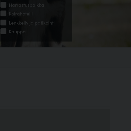
Harrastuspaikka
Koirahotelli
Lenkkeily ja patikointi
Kauppa