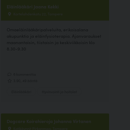
Eläinlääkäri Jaana Kekki
Kortelahdenkatu 22, Tampere
Omaeläinlääkäripalveluita, erikoisalana
akupunktio ja eläinfysioterapia. Ajanvaraukset
maanantaisin, tiistaisin ja keskiviikkoisin klo
8.30-9.30
6 kommenttia
3.90, 49 ääntä
Eläinlääkäri
Hyvinvointi ja hoitolat
Dogcare Koirahieroja Johanna Virtanen
Kotikäynnit Pirkanmaa, Tampere