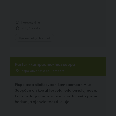
1 kommenttia
5.00, 1 ääntä
Hyvinvointi ja hoitolat
Parturi-kampaamo/hius seppä
Pispalanvaltatie 56, Tampere
Pispalassa sijaitsevaan kampaamoon Hius
Seppään on koirat tervetulleita omistajineen.
Koiralle tarjoamme raikasta vettä, sekä pienen
herkun ja ajanvietteeksi leluja ...