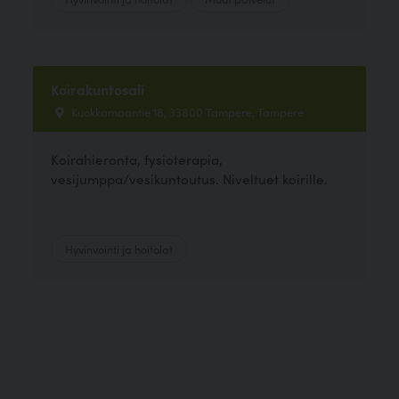
Koirakuntosali
Kuokkamaantie 18, 33800 Tampere, Tampere
Koirahieronta, fysioterapia,
vesijumppa/vesikuntoutus. Niveltuet koirille.
Hyvinvointi ja hoitolat