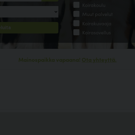
Koirakoulu
Muut palvelut
Koirakuvaaja
Koirasovellus
Mainospaikka vapaana!
Ota yhteyttä.