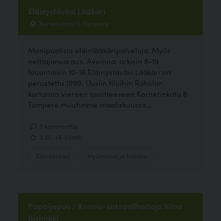
Eläinystäväsi Lääkäri
Kornetinkatu 6, Tampere
Monipuolisia eläinlääkäripalveluja. Myös
nettiajanvaraus. Avoinna: arkisin 8-19
lauantaisin 10-16 Eläinystäväsi Lääkäri on
perustettu 1999. Uusiin tiloihin Raholan
kartanon viereen osoitteeseen Kornetinkatu 6
Tampere muutimme maaliskuussa...
5 kommenttia
3.50, 48 ääntä
Eläinlääkäri
Hyvinvointi ja hoitolat
Papaijapuu / Kranio-sakraalihoitaja Niina
Kivimäki