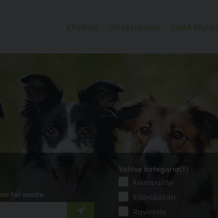
ETUSIVU
PALVELUHAKU
LISÄÄ PALVE
Valitse kategoria(t)
Koirapuisto
mi tai osoite
Eläinlääkäri
Ravintola