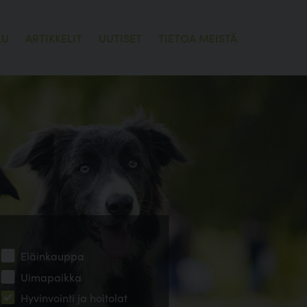
LU
ARTIKKELIT
UUTISET
TIETOA MEISTÄ
Eläinkauppa
Uimapaikka
Hyvinvointi ja hoitolat