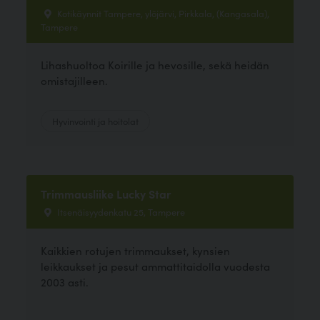
Kotikäynnit Tampere, ylöjärvi, Pirkkala, (Kangasala),
Tampere
Lihashuoltoa Koirille ja hevosille, sekä heidän
omistajilleen.
Hyvinvointi ja hoitolat
Trimmausliike Lucky Star
Itsenäisyydenkatu 25, Tampere
Kaikkien rotujen trimmaukset, kynsien
leikkaukset ja pesut ammattitaidolla vuodesta
2003 asti.