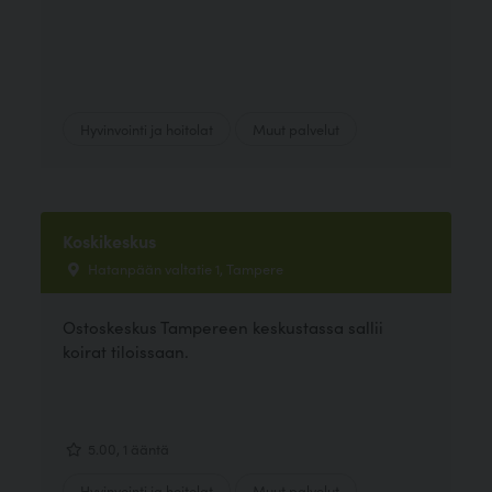
Hyvinvointi ja hoitolat
Muut palvelut
Koskikeskus
Hatanpään valtatie 1, Tampere
Ostoskeskus Tampereen keskustassa sallii
koirat tiloissaan.
5.00, 1 ääntä
Hyvinvointi ja hoitolat
Muut palvelut