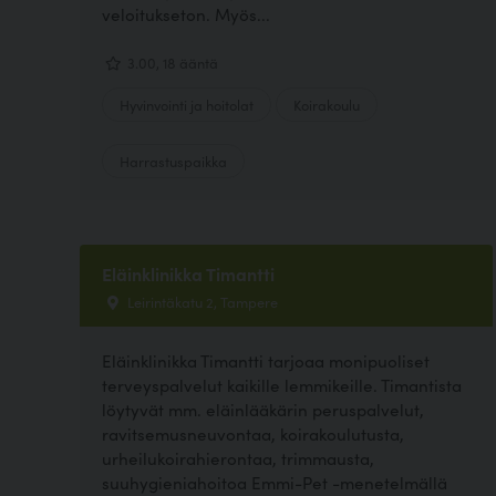
veloitukseton. Myös...
3.00, 18 ääntä
Hyvinvointi ja hoitolat
Koirakoulu
Harrastuspaikka
Eläinklinikka Timantti
Leirintäkatu 2, Tampere
Eläinklinikka Timantti tarjoaa monipuoliset
terveyspalvelut kaikille lemmikeille. Timantista
löytyvät mm. eläinlääkärin peruspalvelut,
ravitsemusneuvontaa, koirakoulutusta,
urheilukoirahierontaa, trimmausta,
suuhygieniahoitoa Emmi-Pet -menetelmällä