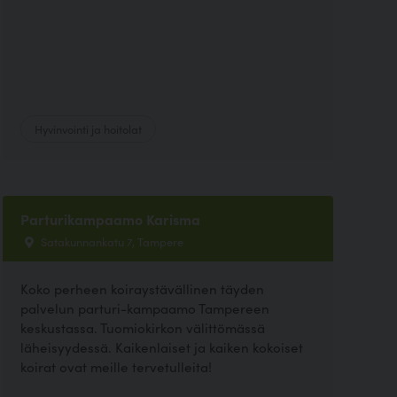
Hyvinvointi ja hoitolat
Parturikampaamo Karisma
Satakunnankatu 7, Tampere
Koko perheen koiraystävällinen täyden
palvelun parturi-kampaamo Tampereen
keskustassa. Tuomiokirkon välittömässä
läheisyydessä. Kaikenlaiset ja kaiken kokoiset
koirat ovat meille tervetulleita!