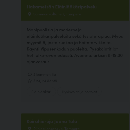
Hakametsän Eläinlääkäripalvelu
Sammon valtatie 7, Tampere
Monipuolisia ja moderneja
eläinlääkäripalveluita sekä fysioterapiaa. Myös
myymälä, josta ruokaa ja hoitotarvikkeita.
Käynti Vipusenkadun puolelta. Pysäköintitilat
heti ulko-oven edessä. Avoinna: arkisin 8-19.30
ajanvaraus...
2 kommenttia
3.54, 24 ääntä
Eläinlääkäri
Hyvinvointi ja hoitolat
Koirahieroja Jaana Tala
Riihipellonkatu 24, Tampere