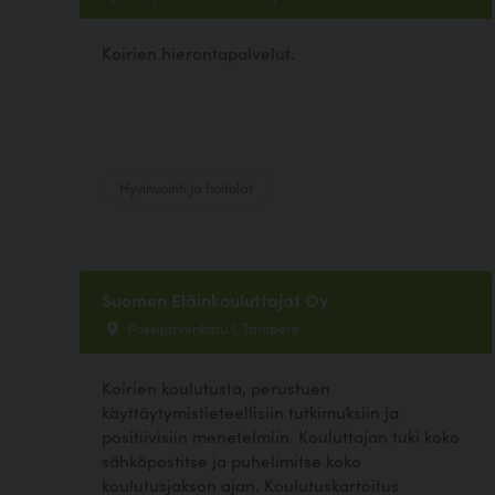
Koirien hierontapalvelut.
Hyvinvointi ja hoitolat
Suomen Eläinkouluttajat Oy
Possijärvenkatu 1, Tampere
Koirien koulutusta, perustuen
käyttäytymistieteellisiin tutkimuksiin ja
positiivisiin menetelmiin. Kouluttajan tuki koko
sähköpostitse ja puhelimitse koko
koulutusjakson ajan. Koulutuskartoitus