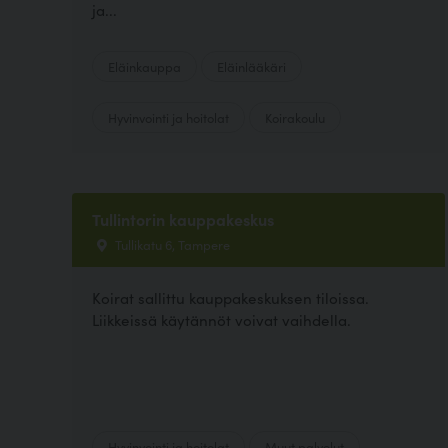
ja...
Eläinkauppa
Eläinlääkäri
Hyvinvointi ja hoitolat
Koirakoulu
Tullintorin kauppakeskus
Tullikatu 6, Tampere
Koirat sallittu kauppakeskuksen tiloissa.
Liikkeissä käytännöt voivat vaihdella.
Hyvinvointi ja hoitolat
Muut palvelut