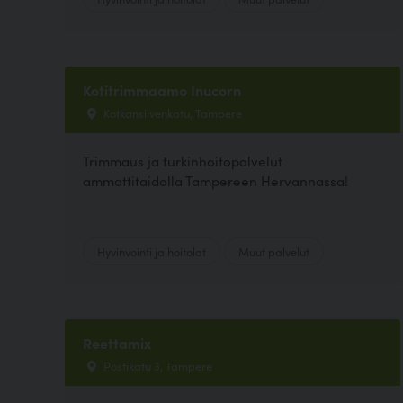
Kotitrimmaamo Inucorn
Kotkansiivenkatu, Tampere
Trimmaus ja turkinhoitopalvelut
ammattitaidolla Tampereen Hervannassa!
Hyvinvointi ja hoitolat
Muut palvelut
Reettamix
Postikatu 3, Tampere