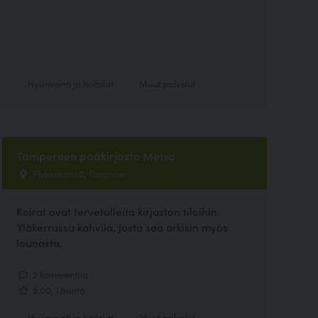
Hyvinvointi ja hoitolat
Muut palvelut
Tampereen pääkirjasto Metso
Pirkankatu 2, Tampere
Koirat ovat tervetulleita kirjaston tiloihin.
Yläkerrassa kahvila, josta saa arkisin myös
lounasta.
2 kommenttia
5.00, 1 ääntä
Hyvinvointi ja hoitolat
Muut palvelut