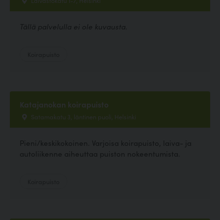
Tällä palvelulla ei ole kuvausta.
Koirapuisto
Katajanokan koirapuisto
Satamakatu 3, läntinen puoli, Helsinki
Pieni/keskikokoinen. Varjoisa koirapuisto, laiva- ja
autoliikenne aiheuttaa puiston nokeentumista.
Koirapuisto