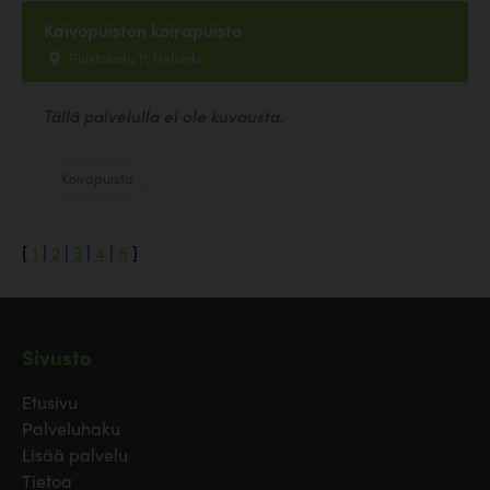
Kaivopuiston koirapuisto
Puistokatu 11, Helsinki
Tällä palvelulla ei ole kuvausta.
Koirapuisto
[
1
|
2
|
3
|
4
|
5
]
Sivusto
Etusivu
Palveluhaku
Lisää palvelu
Tietoa