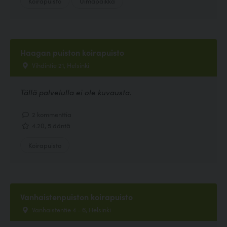
Koirapuisto
Uimapaikka
Haagan puiston koirapuisto
Vihdintie 21, Helsinki
Tällä palvelulla ei ole kuvausta.
2 kommenttia
4.20, 5 ääntä
Koirapuisto
Vanhaistenpuiston koirapuisto
Vanhaistentie 4 - 6, Helsinki