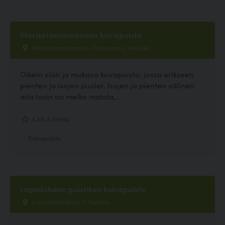
Merisatamanrannan koirapuisto
Merisatamanranta / Eiranranta, Helsinki
Oikein siisti ja mukava koirapuisto, jossa erikseen
pienten ja isojen puolet. Isojen ja pienten välinen
aita tosin on melko matala,...
4.25, 4 ääntä
Koirapuisto
Lapinlahden puistikon koirapuisto
Lapinlahdenkatu 3, Helsinki