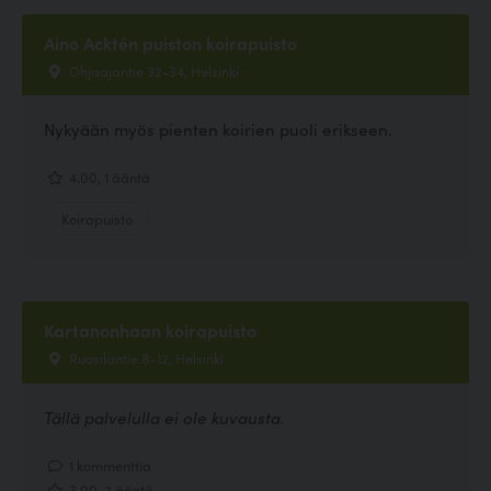
Aino Acktén puiston koirapuisto
Ohjaajantie 32-34, Helsinki
Nykyään myös pienten koirien puoli erikseen.
4.00, 1 ääntä
Koirapuisto
Kartanonhaan koirapuisto
Ruosilantie 8-12, Helsinki
Tällä palvelulla ei ole kuvausta.
1 kommenttia
3.00, 2 ääntä