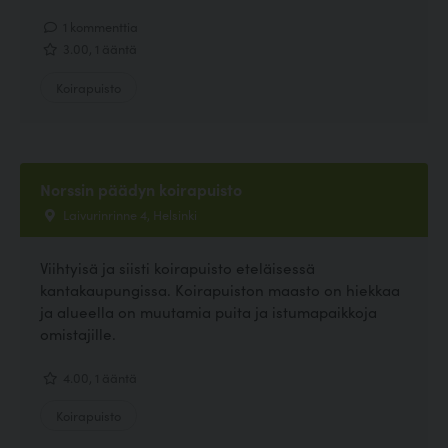
1 kommenttia
3.00, 1 ääntä
Koirapuisto
Norssin päädyn koirapuisto
Laivurinrinne 4, Helsinki
Viihtyisä ja siisti koirapuisto eteläisessä
kantakaupungissa. Koirapuiston maasto on hiekkaa
ja alueella on muutamia puita ja istumapaikkoja
omistajille.
4.00, 1 ääntä
Koirapuisto