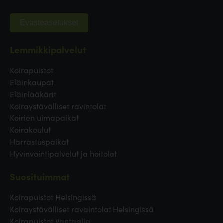
Evästeasetukset
Lemmikkipalvelut
Koirapuistot
Eläinkaupat
Eläinlääkärit
Koiraystävälliset ravintolat
Koirien uimapaikat
Koirakoulut
Harrastuspaikat
Hyvinvointipalvelut ja hoitolat
Suosituimmat
Koirapuistot Helsingissä
Koiraystävälliset ravaintolat Helsingissä
Koirapuistot Vantaalla