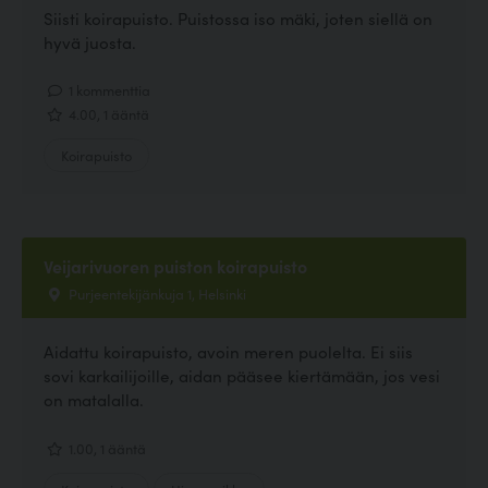
Siisti koirapuisto. Puistossa iso mäki, joten siellä on
hyvä juosta.
1 kommenttia
4.00, 1 ääntä
Koirapuisto
Veijarivuoren puiston koirapuisto
Purjeentekijänkuja 1, Helsinki
Aidattu koirapuisto, avoin meren puolelta. Ei siis
sovi karkailijoille, aidan pääsee kiertämään, jos vesi
on matalalla.
1.00, 1 ääntä