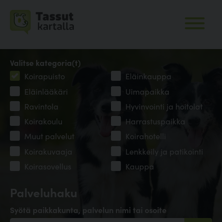
Valitse kategoria(t)
Koirapuisto
Eläinkauppa
Eläinlääkäri
Uimapaikka
Ravintola
Hyvinvointi ja hoitolat
Koirakoulu
Harrastuspaikka
Muut palvelut
Koirahotelli
Koirakuvaaja
Lenkkeily ja patikointi
Koirasovellus
Kauppa
Palveluhaku
Syötä paikkakunta, palvelun nimi tai osoite