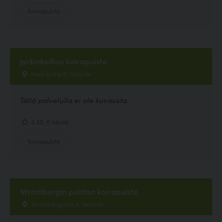
Koirapuisto
Jyrkinkallion koirapuisto
Henrikintie 5, Helsinki
Tällä palvelulla ei ole kuvausta.
3.50, 6 ääntä
Koirapuisto
Strömbergin puiston koirapuisto
Strömbergintie 4, Helsinki