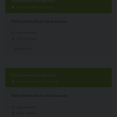
Talinhuipun koirapuisto
Poutamäentie 16, Helsinki
Tällä palvelulla ei ole kuvausta.
2 kommenttia
2.50, 4 ääntä
Koirapuisto
Poutamäen koirapuisto
Poutamäentie 8-10, Helsinki
Tällä palvelulla ei ole kuvausta.
1 kommenttia
4.00, 1 ääntä