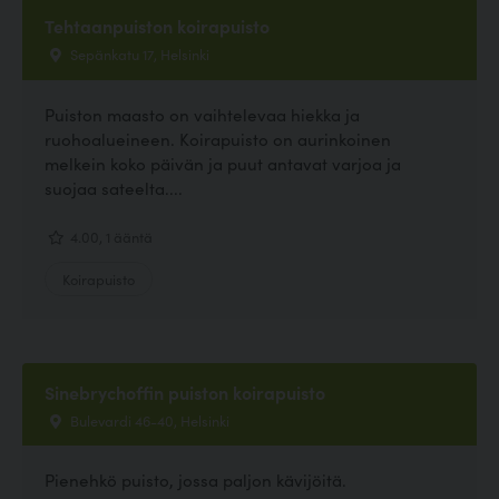
Tehtaanpuiston koirapuisto
Sepänkatu 17, Helsinki
Puiston maasto on vaihtelevaa hiekka ja
ruohoalueineen. Koirapuisto on aurinkoinen
melkein koko päivän ja puut antavat varjoa ja
suojaa sateelta....
4.00, 1 ääntä
Koirapuisto
Sinebrychoffin puiston koirapuisto
Bulevardi 46-40, Helsinki
Pienehkö puisto, jossa paljon kävijöitä.