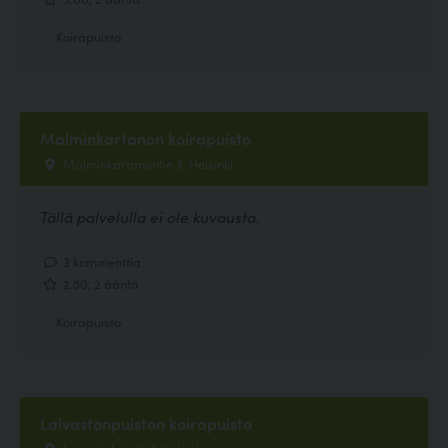
Koirapuisto
Malminkartanon koirapuisto
Malminkartanontie 3, Helsinki
Tällä palvelulla ei ole kuvausta.
3 kommenttia
2.50, 2 ääntä
Koirapuisto
Laivastonpuiston koirapuisto
Laivastokatu 1-7, Helsinki