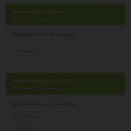
Malminniityn koirapuisto
Malminniityntie, Vantaa
Tällä palvelulla ei ole kuvausta.
Koirapuisto
Viertolanrannan koirapuisto
Kaislatie 22-24, Vantaa
Tällä palvelulla ei ole kuvausta.
2.27, 11 ääntä
Koirapuisto