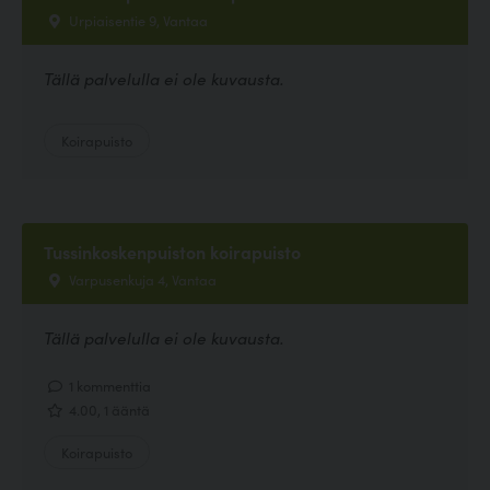
Urpiaisentie 9, Vantaa
Tällä palvelulla ei ole kuvausta.
Koirapuisto
Tussinkoskenpuiston koirapuisto
Varpusenkuja 4, Vantaa
Tällä palvelulla ei ole kuvausta.
1 kommenttia
4.00, 1 ääntä
Koirapuisto