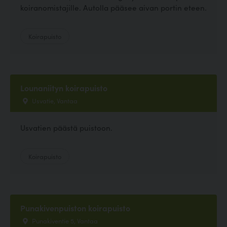
koiranomistajille. Autolla pääsee aivan portin eteen.
Koirapuisto
Lounaniityn koirapuisto
Usvatie, Vantaa
Usvatien päästä puistoon.
Koirapuisto
Punakivenpuiston koirapuisto
Punakiventie 5, Vantaa