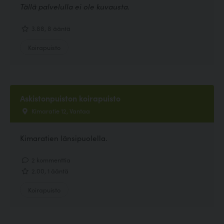
Tällä palvelulla ei ole kuvausta.
3.88, 8 ääntä
Koirapuisto
Askistonpuiston koirapuisto
Kimaratie 12, Vantaa
Kimaratien länsipuolella.
2 kommenttia
2.00, 1 ääntä
Koirapuisto