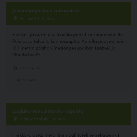
Jokiuomanpuiston koirapuisto
Haltiantie 9, Vantaa
Hiekka- ja nurmialusta sekä penkit koiranomistajille.
Puistossa talvella kunnossapito. Autolla pääsee noin
100 metrin päähän (matonpesupaikan taakse) ja
lähellä hyvät...
3.71, 7 ääntä
Koirapuisto
Laajakorvenpuiston koirapuisto
Laajakorvenkuja 1, Vantaa
Hiekka-alusta, metallinen agilityteline sekä penkit