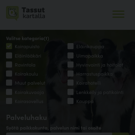
Valitse kategoria(t)
Koirapuisto
Eläinkauppa
Eläinlääkäri
Uimapaikka
Ravintola
Hyvinvointi ja hoitolat
Koirakoulu
Harrastuspaikka
Muut palvelut
Koirahotelli
Koirakuvaaja
Lenkkeily ja patikointi
Koirasovellus
Kauppa
Palveluhaku
Syötä paikkakunta, palvelun nimi tai osoite