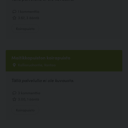
1 kommenttia
3.67, 3 ääntä
Koirapuisto
Maitikkapuiston koirapuisto
Kallioruohontie, Vantaa
Tällä palvelulla ei ole kuvausta.
3 kommenttia
3.00, 1 ääntä
Koirapuisto