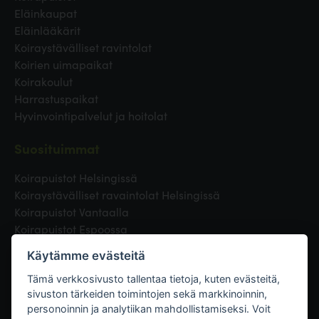
Eläinkaupat
Eläinlääkärit
Koiraystävälliset ravintolat
Koirien uimapaikat
Koirakoulut
Harrastuspaikat
Hyvinvointipalvelut ja hoitolat
Suosituimmat
Koirapuistot Helsingissä
Koiraystävälliset ravaintolat Helsingissä
Koirapuistot Vantaalla
Koirapuistot Espoossa
Koirapuistot Turussa
Käytämme evästeitä
Eläinlääkäri Helsingissä
Koirapuistot Tampereella
Tämä verkkosivusto tallentaa tietoja, kuten evästeitä,
sivuston tärkeiden toimintojen sekä markkinoinnin,
personoinnin ja analytiikan mahdollistamiseksi. Voit
Linkit