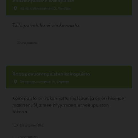
Pähkinäpuiston koirapuisto
Pähkinärinteentie 60, Vantaa
Tällä palvelulla ei ole kuvausta.
Koirapuisto
Raappavuorenpuiston koirapuisto
Raappavuorentie 16, Vantaa
Koirapuisto on rakennettu metsään ja se on hieman
mäkinen. Sijaitsee Myyrmäen urheilupuiston
takana.
2 kommenttia
Koirapuisto