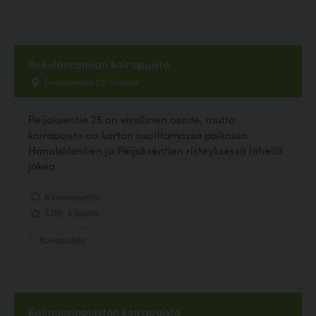
Rekolanrannan koirapuisto
Peijaksentie 25, Vantaa
Peijaksentie 25 on virallinen osoite, mutta
koirapuisto on kartan osoittamassa paikassa
Hanabölentien ja Peijaksentien risteyksessä lähellä
jokea.
6 kommenttia
3.00, 4 ääntä
Koirapuisto
Kalmuurinpuiston koirapuisto