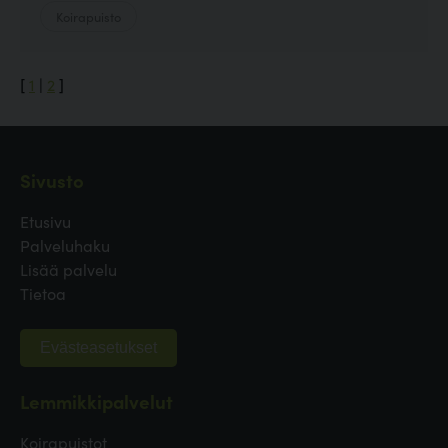
Koirapuisto
[
1
|
2
]
Sivusto
Etusivu
Palveluhaku
Lisää palvelu
Tietoa
Evästeasetukset
Lemmikkipalvelut
Koirapuistot