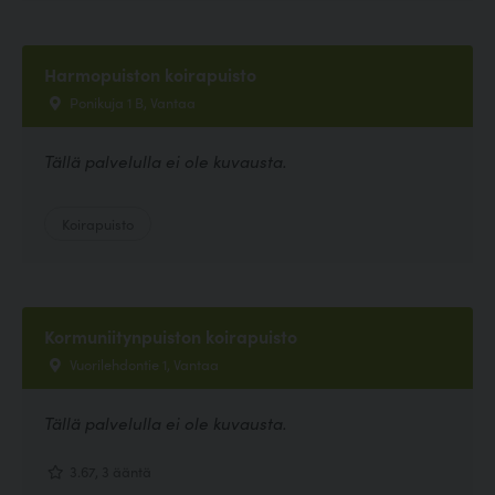
Harmopuiston koirapuisto
Ponikuja 1 B, Vantaa
Tällä palvelulla ei ole kuvausta.
Koirapuisto
Kormuniitynpuiston koirapuisto
Vuorilehdontie 1, Vantaa
Tällä palvelulla ei ole kuvausta.
3.67, 3 ääntä