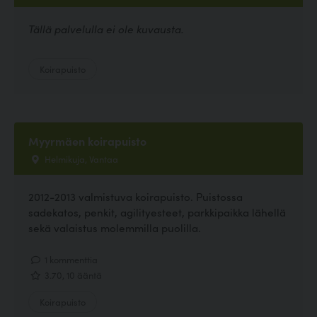
Tällä palvelulla ei ole kuvausta.
Koirapuisto
Myyrmäen koirapuisto
Helmikuja, Vantaa
2012-2013 valmistuva koirapuisto. Puistossa
sadekatos, penkit, agilityesteet, parkkipaikka lähellä
sekä valaistus molemmilla puolilla.
1 kommenttia
3.70, 10 ääntä
Koirapuisto