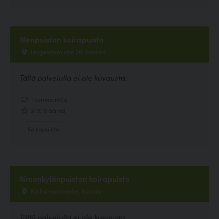
Illenpuiston koirapuisto
Hagelstamintie 26, Vantaa
Tällä palvelulla ei ole kuvausta.
1 kommenttia
3.17, 6 ääntä
Koirapuisto
Simonkylänpuiston koirapuisto
Kallioimarteentie, Vantaa
Tällä palvelulla ei ole kuvausta.