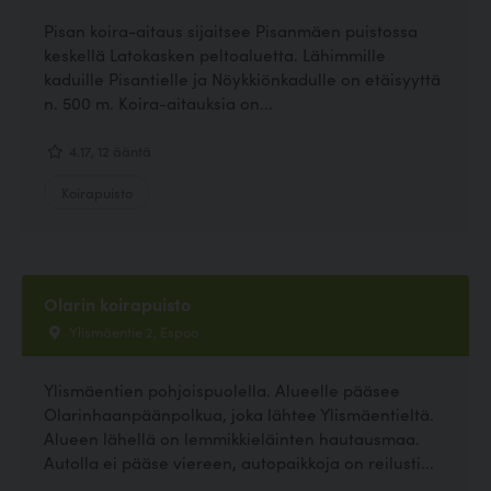
Pisan koira-aitaus sijaitsee Pisanmäen puistossa
keskellä Latokasken peltoaluetta. Lähimmille
kaduille Pisantielle ja Nöykkiönkadulle on etäisyyttä
n. 500 m. Koira-aitauksia on...
4.17, 12 ääntä
Koirapuisto
Olarin koirapuisto
Ylismäentie 2, Espoo
Ylismäentien pohjoispuolella. Alueelle pääsee
Olarinhaanpäänpolkua, joka lähtee Ylismäentieltä.
Alueen lähellä on lemmikkieläinten hautausmaa.
Autolla ei pääse viereen, autopaikkoja on reilusti...