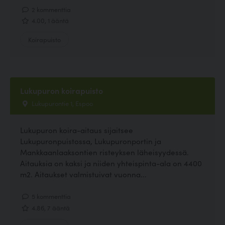
2 kommenttia
4.00, 1 ääntä
Koirapuisto
Lukupuron koirapuisto
Lukupurontie 1, Espoo
Lukupuron koira-aitaus sijaitsee
Lukupuronpuistossa, Lukupuronportin ja
Mankkaanlaaksontien risteyksen läheisyydessä.
Aitauksia on kaksi ja niiden yhteispinta-ala on 4400
m2. Aitaukset valmistuivat vuonna...
5 kommenttia
4.86, 7 ääntä