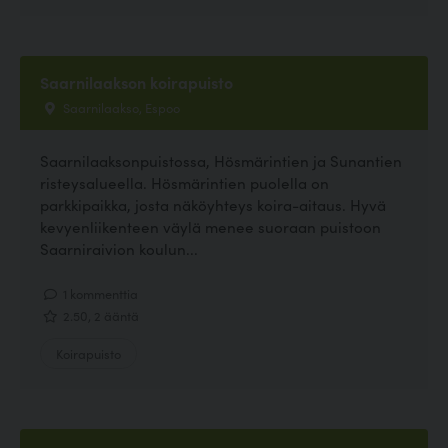
Saarnilaakson koirapuisto
Saarnilaakso, Espoo
Saarnilaaksonpuistossa, Hösmärintien ja Sunantien
risteysalueella. Hösmärintien puolella on
parkkipaikka, josta näköyhteys koira-aitaus. Hyvä
kevyenliikenteen väylä menee suoraan puistoon
Saarniraivion koulun...
1 kommenttia
2.50, 2 ääntä
Koirapuisto