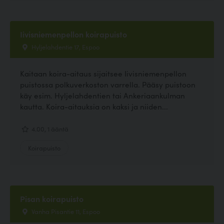
Iivisniemenpellon koirapuisto
Hyljelahdentie 17, Espoo
Kaitaan koira-aitaus sijaitsee Iivisniemenpellon
puistossa polkuverkoston varrella. Pääsy puistoon
käy esim. Hyljelahdentien tai Ankeriaankulman
kautta. Koira-aitauksia on kaksi ja niiden...
4.00, 1 ääntä
Koirapuisto
Pisan koirapuisto
Vanha Pisantie 11, Espoo