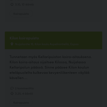
3.10, 10 ääntä
Koirapuisto
Kilon koirapuisto
Nuijalantie 16, Kilon koulu Aspelinintiellä, Espoo
Tunnetaan myös Kellaripuiston koira-aitauksena.
Kilon koira-aitaus sijaitsee Kilossa, Nuijalassa
Kellaripolun päässä. Sinne pääsee Kilon koulun
eteläpuolelta kulkevaa kevyenliikenteen väylää
kävellen....
2 kommenttia
3.25, 4 ääntä
Koirapuisto