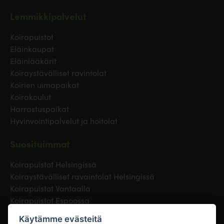
Lemmikkipalvelut
Koirapuistot
Eläinkaupat
Eläinlääkärit
Koiraystävälliset ravintolat
Koirien uimapaikat
Koirakoulut
Harrastuspaikat
Hyvinvointipalvelut ja hoitolat
Suosituimmat
Koirapuistot Helsingissä
Koiraystävälliset ravaintolat Helsingissä
Koirapuistot Vantaalla
Koirapuistot Espoossa
Koirapuistot Turussa
Käytämme evästeitä