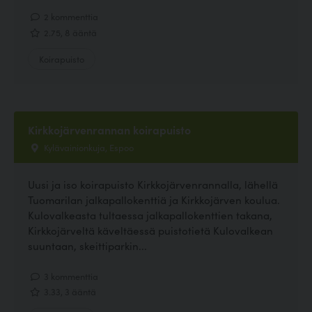
2 kommenttia
2.75, 8 ääntä
Koirapuisto
Kirkkojärvenrannan koirapuisto
Kylävainionkuja, Espoo
Uusi ja iso koirapuisto Kirkkojärvenrannalla, lähellä
Tuomarilan jalkapallokenttiä ja Kirkkojärven koulua.
Kulovalkeasta tultaessa jalkapallokenttien takana,
Kirkkojärveltä käveltäessä puistotietä Kulovalkean
suuntaan, skeittiparkin...
3 kommenttia
3.33, 3 ääntä