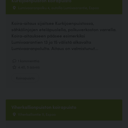
Kurkijoenpuiston koirapuisto
Lumivaaranpolku 4, autolla Lumivaarantie, Espoo
Koira-aitaus sijaitsee Kurkijoenpuistossa,
sähkölinjojen eteläpuolella, polkuverkoston varrella.
Koira-aitaukseen pääsee esimerkiksi
Lumivaarantien 13 ja 15 välistä alkavalta
Lumivaaranpolulta. Aitaus on valmistunut...
1 kommenttia
4.40, 5 ääntä
Koirapuisto
Viherkallionpuiston koirapuisto
Viherkalliontie 11, Espoo