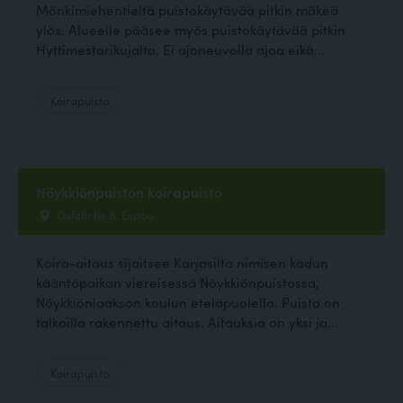
Mönkimiehentieltä puistokäytävää pitkin mäkeä
ylös. Alueelle pääsee myös puistokäytävää pitkin
Hyttimestarikujalta. Ei ajoneuvolla ajoa eikä...
Koirapuisto
Nöykkiönpuiston koirapuisto
Oxfotintie 8, Espoo
Koira-aitaus sijaitsee Karjasilta nimisen kadun
kääntöpaikan viereisessä Nöykkiönpuistossa,
Nöykkiönlaakson koulun eteläpuolella. Puisto on
talkoilla rakennettu aitaus. Aitauksia on yksi ja...
Koirapuisto