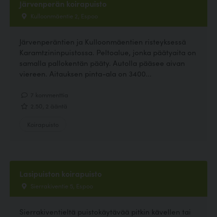
Järvenperän koirapuisto
Kulloonmäentie 2, Espoo
Järvenperäntien ja Kulloonmäentien risteyksessä
Karamtzininpuistossa. Peltoalue, jonka päätyaita on
samalla pallokentän pääty. Autolla pääsee aivan
viereen. Aitauksen pinta-ala on 3400...
7 kommenttia
2.50, 2 ääntä
Koirapuisto
Lasipuiston koirapuisto
Sierrakiventie 5, Espoo
Sierrakiventieltä puistokäytävää pitkin kävellen tai