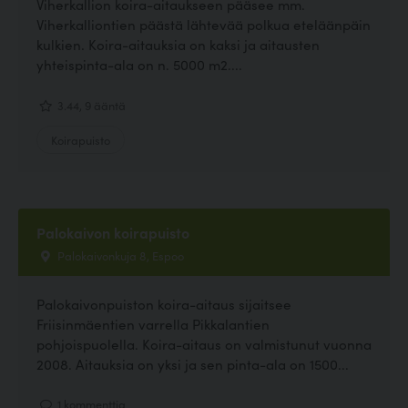
Viherkallion koira-aitaukseen pääsee mm.
Viherkalliontien päästä lähtevää polkua eteläänpäin
kulkien. Koira-aitauksia on kaksi ja aitausten
yhteispinta-ala on n. 5000 m2....
3.44, 9 ääntä
Koirapuisto
Palokaivon koirapuisto
Palokaivonkuja 8, Espoo
Palokaivonpuiston koira-aitaus sijaitsee
Friisinmäentien varrella Pikkalantien
pohjoispuolella. Koira-aitaus on valmistunut vuonna
2008. Aitauksia on yksi ja sen pinta-ala on 1500...
1 kommenttia