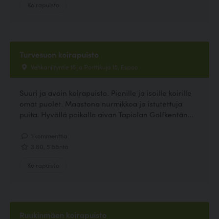
Koirapuisto
Turvesuon koirapuisto
Vehkaniityntie 16 ja Porttikuja 15, Espoo
Suuri ja avoin koirapuisto. Pienille ja isoille koirille
omat puolet. Maastona nurmikkoa ja istutettuja
puita. Hyvällä paikalla aivan Tapiolan Golfkentän...
1 kommenttia
3.80, 5 ääntä
Koirapuisto
Ruukinmäen koirapuisto