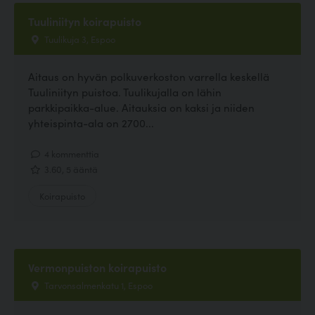
Tuuliniityn koirapuisto
Tuulikuja 3, Espoo
Aitaus on hyvän polkuverkoston varrella keskellä
Tuuliniityn puistoa. Tuulikujalla on lähin
parkkipaikka-alue. Aitauksia on kaksi ja niiden
yhteispinta-ala on 2700...
4 kommenttia
3.60, 5 ääntä
Koirapuisto
Vermonpuiston koirapuisto
Tarvonsalmenkatu 1, Espoo