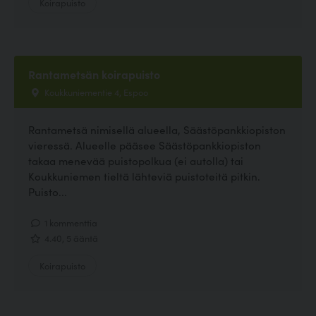
Koirapuisto
Rantametsän koirapuisto
Koukkuniementie 4, Espoo
Rantametsä nimisellä alueella, Säästöpankkiopiston
vieressä. Alueelle pääsee Säästöpankkiopiston
takaa menevää puistopolkua (ei autolla) tai
Koukkuniemen tieltä lähteviä puistoteitä pitkin.
Puisto...
1 kommenttia
4.40, 5 ääntä
Koirapuisto