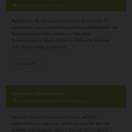
Ruukinmestarintie 6, Espoo
Pysäköinti: Ruukinmestarintien ja Ruukintien T-
risteyksen luona olevalla pienellä parkkipaikalla tai
Ruukinmestarintien varressa. Kävellen
Kivenlahdesta: Käytä Biltema-liikkeelle tulevaa
alikulkutunnelia ja käänny...
Koirapuisto
Suurpelto, Vävarsinhaka
Suurpellon koirapuisto, 02750 Espoo, Espoo
Loivaan länsirinteeseen entiselle pellolle
rakennettu koirapuisto. Isoille ja pienille koirille
erilliset aitaukset (n. 60m x 30m ja 30m x 30m)....