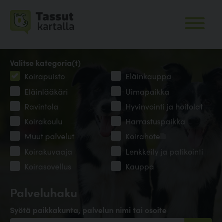
Valitse kategoria(t)
Koirapuisto
Eläinkauppa
Eläinlääkäri
Uimapaikka
Ravintola
Hyvinvointi ja hoitolat
Koirakoulu
Harrastuspaikka
Muut palvelut
Koirahotelli
Koirakuvaaja
Lenkkeily ja patikointi
Koirasovellus
Kauppa
Palveluhaku
Syötä paikkakunta, palvelun nimi tai osoite