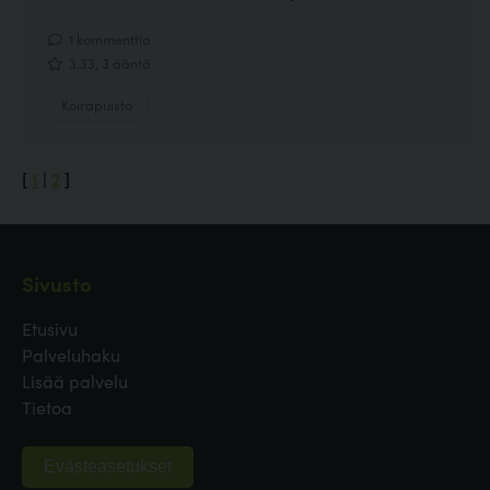
1 kommenttia
3.33, 3 ääntä
Koirapuisto
[
1
|
2
]
Sivusto
Etusivu
Palveluhaku
Lisää palvelu
Tietoa
Evästeasetukset