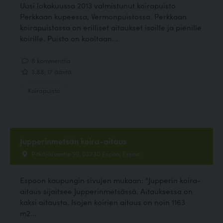
Uusi lokakuussa 2013 valmistunut koirapuisto
Perkkaan kupeessa, Vermonpuistossa. Perkkaan
koirapuistossa on erilliset aitaukset isoille ja pienille
koirille. Puisto on kooltaan...
8 kommenttia
3.88, 17 ääntä
Koirapuisto
Jupperinmetsän koira-aitaus
Pitkäjärventie 99, 02730 Espoo, Espoo
Espoon kaupungin sivujen mukaan: "Jupperin koira-
aitaus sijaitsee Jupperinmetsässä. Aitauksessa on
kaksi aitausta. Isojen koirien aitaus on noin 1163
m2...