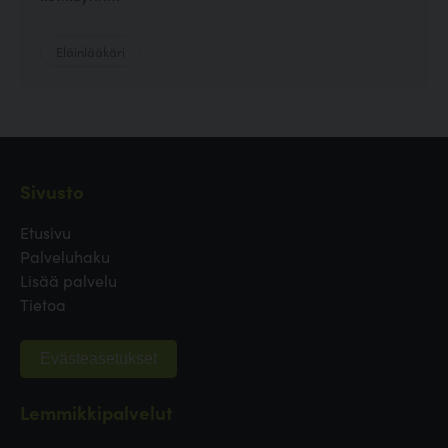
Eläinlääkäri
Sivusto
Etusivu
Palveluhaku
Lisää palvelu
Tietoa
Evästeasetukset
Lemmikkipalvelut