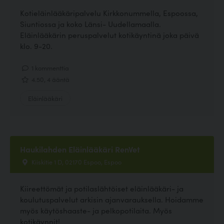
Kotieläinlääkäripalvelu Kirkkonummella, Espoossa,
Siuntiossa ja koko Länsi- Uudellamaalla.
Eläinlääkärin peruspalvelut kotikäyntinä joka päivä
klo. 9-20.
1 kommenttia
4.50, 4 ääntä
Eläinlääkäri
Haukilahden Eläinlääkäri RenVet
Kiiskitie 1 D, 02170 Espoo, Espoo
Kiireettömät ja potilaslähtöiset eläinlääkäri- ja
koulutuspalvelut arkisin ajanvarauksella. Hoidamme
myös käytöshaaste- ja pelkopotilaita. Myös
kotikäynnit!