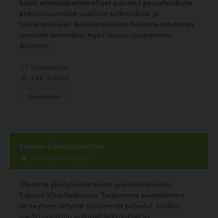
kaikki eläinlääketieteelliset palvelut perushoidosta
erikoisosaamista vaativiin tutkimuksiin ja
toimenpiteisiin. Korkeatasoisten hoitomenetelmien
ansiosta lemmikkisi myös toipuu nopeammin.
Avoinna...
9 kommenttia
2.88, 16 ääntä
Eläinlääkäri
Espoon Eläinlääkäritalo
Kavallinpelto 3, Espoo
Olemme yksityisomisteinen pieneläinklinikka
Espoon Viherlaaksossa. Tarjoamme pieneläinten
terveyteen liittyvät yleisimmät palvelut. Lisäksi
meillä onnistuu erilaiset leikkaukset ja