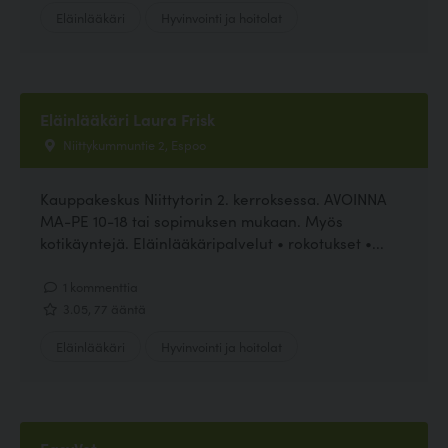
Eläinlääkäri
Hyvinvointi ja hoitolat
Eläinlääkäri Laura Frisk
Niittykummuntie 2, Espoo
Kauppakeskus Niittytorin 2. kerroksessa. AVOINNA
MA-PE 10-18 tai sopimuksen mukaan. Myös
kotikäyntejä. Eläinlääkäripalvelut • rokotukset •...
1 kommenttia
3.05, 77 ääntä
Eläinlääkäri
Hyvinvointi ja hoitolat