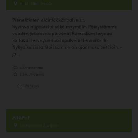
Friisiläntie 1, Espoo
Pieneläinten eläinlääkäripalvelut,
hyvinvointipalvelut sekä myymälä. Päivystämme
vuoden jokaisena päivänä! Remedium tarjoaa
kattavat terveydenhoitopalvelut lemmikeille.
Nykyaikaisissa tiloissamme on ajanmukaiset hoito-
ja...
5 kommenttia
3.30, 71 ääntä
Eläinlääkäri
AlfaPet
Kauppamäki 2, Espoo