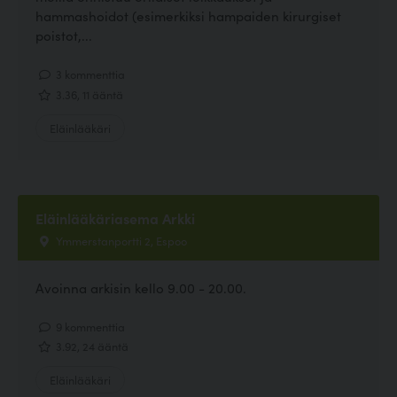
hammashoidot (esimerkiksi hampaiden kirurgiset
poistot,...
3 kommenttia
3.36, 11 ääntä
Eläinlääkäri
Eläinlääkäriasema Arkki
Ymmerstanportti 2, Espoo
Avoinna arkisin kello 9.00 - 20.00.
9 kommenttia
3.92, 24 ääntä
Eläinlääkäri