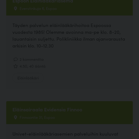
Espoon Eläinlääkäriasema
Everstinkuja 6, Espoo
Täyden palvelun eläinlääkärihoitoa Espoossa
vuodesta 1985! Olemme avoinna ma-pe klo. 8-20,
lauantaisin suljettu. Polikliniikka ilman ajanvarausta
arkisin klo. 10-12.30
2 kommenttia
4.50, 40 ääntä
Eläinlääkäri
Eläinsairaala Evidensia Finnoo
Finnoontie 31, Espoo
Univet-eläinlääkäriasemien palveluihin kuuluvat