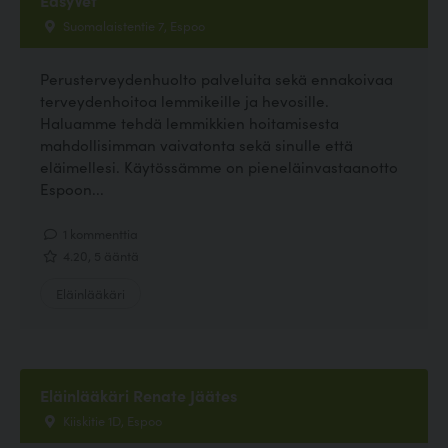
EasyVet
Suomalaistentie 7, Espoo
Perusterveydenhuolto palveluita sekä ennakoivaa
terveydenhoitoa lemmikeille ja hevosille.
Haluamme tehdä lemmikkien hoitamisesta
mahdollisimman vaivatonta sekä sinulle että
eläimellesi. Käytössämme on pieneläinvastaanotto
Espoon...
1 kommenttia
4.20, 5 ääntä
Eläinlääkäri
Eläinlääkäri Renate Jäätes
Kiiskitie 1D, Espoo