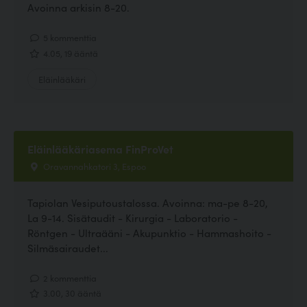
Avoinna arkisin 8-20.
5 kommenttia
4.05, 19 ääntä
Eläinlääkäri
Eläinlääkäriasema FinProVet
Oravannahkatori 3, Espoo
Tapiolan Vesiputoustalossa. Avoinna: ma-pe 8-20,
La 9-14. Sisätaudit - Kirurgia - Laboratorio -
Röntgen - Ultraääni - Akupunktio - Hammashoito -
Silmäsairaudet...
2 kommenttia
3.00, 30 ääntä