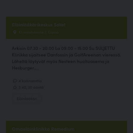
Eläinlääkärikeskus SoVet
Kivenlahdentie 7, Espoo
Arkisin 07.30 - 20.00 La 09.00 - 15.00 Su SULJETTU
Klinikka sijaitsee Danfossin ja GolfAreenan vieressä.
Läheltä löytyvät myös Nesteen huoltoasema ja
Hesburger....
4 kommenttia
3.40, 30 ääntä
Eläinlääkäri
Omaeläinklinikka Remedium