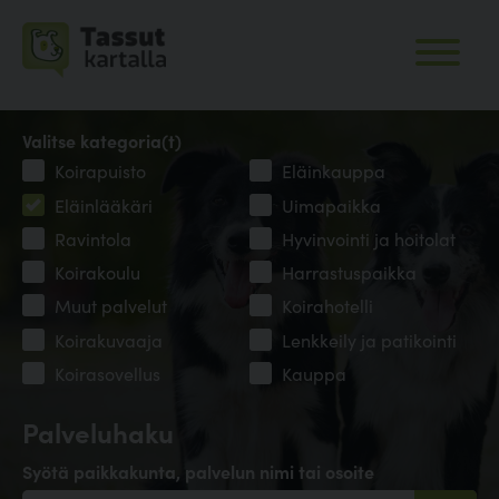
Valitse kategoria(t)
Koirapuisto
Eläinkauppa
Eläinlääkäri
Uimapaikka
Ravintola
Hyvinvointi ja hoitolat
Koirakoulu
Harrastuspaikka
Muut palvelut
Koirahotelli
Koirakuvaaja
Lenkkeily ja patikointi
Koirasovellus
Kauppa
Palveluhaku
Syötä paikkakunta, palvelun nimi tai osoite