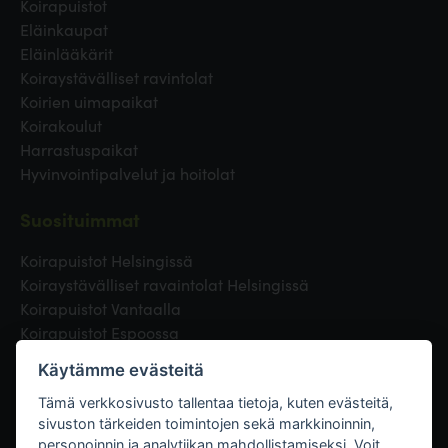
Koirapuistot
Eläinkaupat
Eläinlääkärit
Koiraystävälliset ravintolat
Koirien uimapaikat
Koirakoulut
Harrastuspaikat
Hyvinvointipalvelut ja hoitolat
Suosituimmat
Koirapuistot Helsingissä
Koiraystävälliset ravaintolat Helsingissä
Koirapuistot Vantaalla
Koirapuistot Espoossa
Koirapuistot Turussa
Käytämme evästeitä
Eläinlääkäri Helsingissä
Koirapuistot Tampereella
Tämä verkkosivusto tallentaa tietoja, kuten evästeitä,
sivuston tärkeiden toimintojen sekä markkinoinnin,
personoinnin ja analytiikan mahdollistamiseksi. Voit