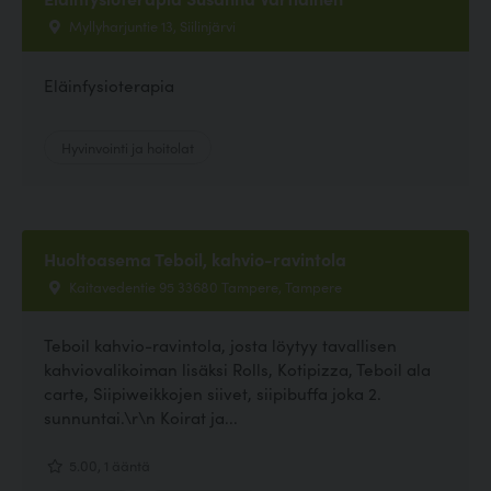
Myllyharjuntie 13, Siilinjärvi
Eläinfysioterapia
Hyvinvointi ja hoitolat
Huoltoasema Teboil, kahvio-ravintola
Kaitavedentie 95 33680 Tampere, Tampere
Teboil kahvio-ravintola, josta löytyy tavallisen
kahviovalikoiman lisäksi Rolls, Kotipizza, Teboil ala
carte, Siipiweikkojen siivet, siipibuffa joka 2.
sunnuntai.\r\n Koirat ja...
5.00, 1 ääntä