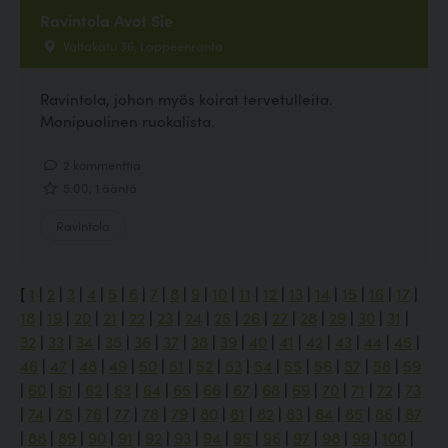
Ravintola Avot Sie
Valtakatu 36, Lappeenranta
Ravintola, johon myös koirat tervetulleita.
Monipuolinen ruokalista.
2 kommenttia
5.00, 1 ääntä
Ravintola
[
1
|
2
|
3
|
4
|
5
|
6
|
7
|
8
|
9
|
10
|
11
|
12
|
13
|
14
|
15
|
16
|
17
|
18
|
19
|
20
|
21
|
22
|
23
|
24
|
25
|
26
|
27
|
28
|
29
|
30
|
31
|
32
|
33
|
34
|
35
|
36
|
37
|
38
|
39
|
40
|
41
|
42
|
43
|
44
|
45
|
46
|
47
|
48
|
49
|
50
|
51
|
52
|
53
|
54
|
55
|
56
|
57
|
58
|
59
|
60
|
61
|
62
|
63
|
64
|
65
|
66
|
67
|
68
|
69
|
70
|
71
|
72
|
73
|
74
|
75
|
76
|
77
|
78
|
79
|
80
|
81
|
82
|
83
|
84
|
85
|
86
|
87
|
88
|
89
|
90
|
91
|
92
|
93
|
94
|
95
|
96
|
97
|
98
|
99
|
100
|