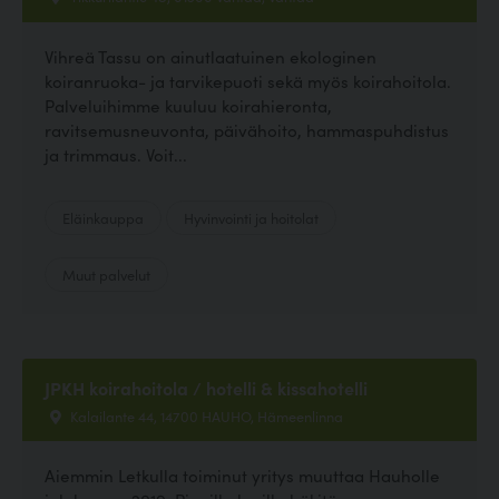
Vihreä Tassu on ainutlaatuinen ekologinen
koiranruoka- ja tarvikepuoti sekä myös koirahoitola.
Palveluihimme kuuluu koirahieronta,
ravitsemusneuvonta, päivähoito, hammaspuhdistus
ja trimmaus. Voit...
Eläinkauppa
Hyvinvointi ja hoitolat
Muut palvelut
JPKH koirahoitola / hotelli & kissahotelli
Kalailante 44, 14700 HAUHO, Hämeenlinna
Aiemmin Letkulla toiminut yritys muuttaa Hauholle