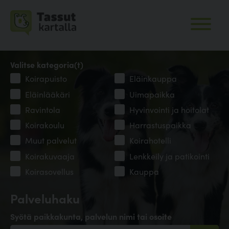
Valitse kategoria(t)
Koirapuisto
Eläinkauppa
Eläinlääkäri
Uimapaikka
Ravintola
Hyvinvointi ja hoitolat
Koirakoulu
Harrastuspaikka
Muut palvelut
Koirahotelli
Koirakuvaaja
Lenkkeily ja patikointi
Koirasovellus
Kauppa
Palveluhaku
Syötä paikkakunta, palvelun nimi tai osoite