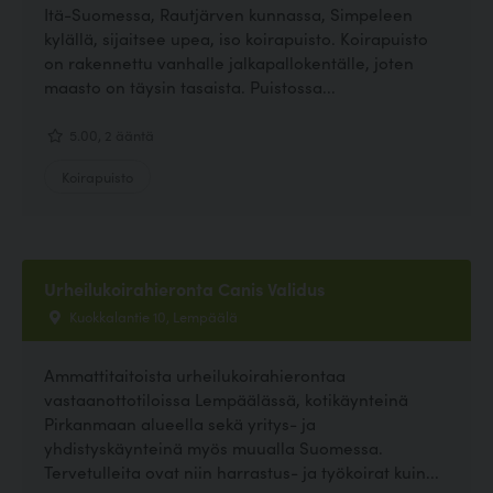
Itä-Suomessa, Rautjärven kunnassa, Simpeleen
kylällä, sijaitsee upea, iso koirapuisto. Koirapuisto
on rakennettu vanhalle jalkapallokentälle, joten
maasto on täysin tasaista. Puistossa...
5.00, 2 ääntä
Koirapuisto
Urheilukoirahieronta Canis Validus
Kuokkalantie 10, Lempäälä
Ammattitaitoista urheilukoirahierontaa
vastaanottotiloissa Lempäälässä, kotikäynteinä
Pirkanmaan alueella sekä yritys- ja
yhdistyskäynteinä myös muualla Suomessa.
Tervetulleita ovat niin harrastus- ja työkoirat kuin...