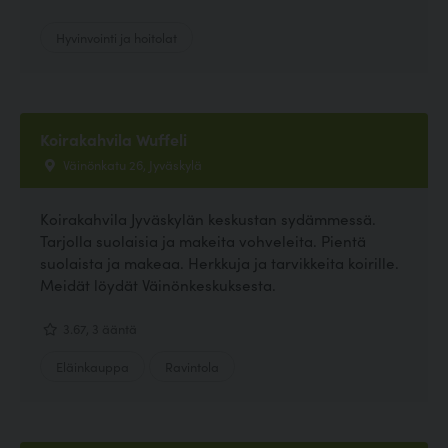
Hyvinvointi ja hoitolat
Koirakahvila Wuffeli
Väinönkatu 26, Jyväskylä
Koirakahvila Jyväskylän keskustan sydämmessä.
Tarjolla suolaisia ja makeita vohveleita. Pientä
suolaista ja makeaa. Herkkuja ja tarvikkeita koirille.
Meidät löydät Väinönkeskuksesta.
3.67, 3 ääntä
Eläinkauppa
Ravintola