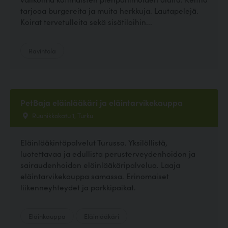
tarjoaa burgereita ja muita herkkuja. Lautapelejä.
Koirat tervetulleita sekä sisätiloihin...
Ravintola
PetBaja eläinlääkäri ja eläintarvikekauppa
Ruunikkokatu 1, Turku
Eläinlääkintäpalvelut Turussa. Yksilöllistä,
luotettavaa ja edullista perusterveydenhoidon ja
sairaudenhoidon eläinlääkäripalvelua. Laaja
eläintarvikekauppa samassa. Erinomaiset
liikenneyhteydet ja parkkipaikat.
Eläinkauppa
Eläinlääkäri