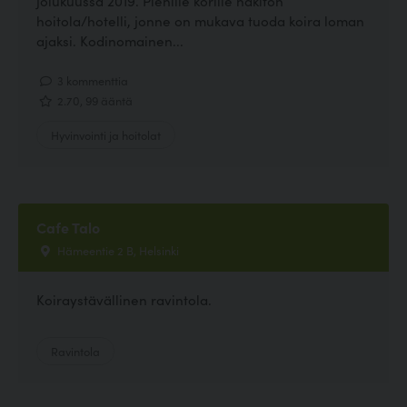
jolukuussa 2019. Pienille korille häkitön
hoitola/hotelli, jonne on mukava tuoda koira loman
ajaksi. Kodinomainen...
3 kommenttia
2.70, 99 ääntä
Hyvinvointi ja hoitolat
Cafe Talo
Hämeentie 2 B, Helsinki
Koiraystävällinen ravintola.
Ravintola