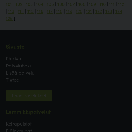
101
|
102
|
103
|
104
|
105
|
106
|
107
|
108
|
109
|
110
|
111
|
112
|
113
|
114
|
115
|
116
|
117
|
118
|
119
|
120
|
121
|
122
|
123
|
124
|
125
]
Sivusto
Etusivu
Palveluhaku
Lisää palvelu
Tietoa
Evästeasetukset
Lemmikkipalvelut
Koirapuistot
Eläinkaupat