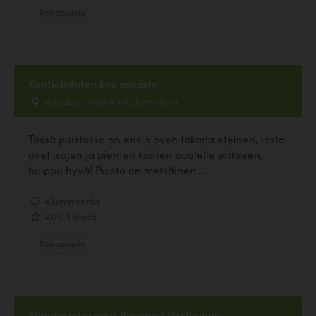
Koirapuisto
Kontiolahden koirapuisto
Napakympintie 81100, Kontiolahti
Tässä puistossa on ensin oven takana eteinen, josta
ovet isojen ja pienten koirien puolelle erikseen,
huippu hyvä! Puisto on metsäinen....
4 kommenttia
4.00, 1 ääntä
Koirapuisto
Eläinfysioterapia Susanna Vartiainen