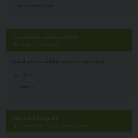
Hyvinvointi ja hoitolat
Rovaniemen asemaravintola
Ratakatu 3, Rovaniemi
Koirat ovat tervetulleita ravintolaan sisälle
5.00, 1 ääntä
Ravintola
Karsikon koirapuisto
Ojalehdonkatu 80260 Joensuu, Joensuu