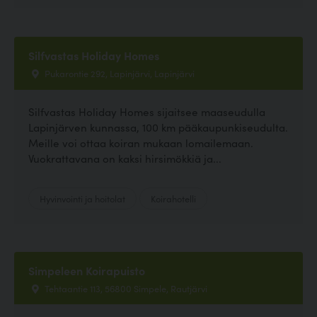
Silfvastas Holiday Homes
Pukarontie 292, Lapinjärvi, Lapinjärvi
Silfvastas Holiday Homes sijaitsee maaseudulla
Lapinjärven kunnassa, 100 km pääkaupunkiseudulta.
Meille voi ottaa koiran mukaan lomailemaan.
Vuokrattavana on kaksi hirsimökkiä ja...
Hyvinvointi ja hoitolat
Koirahotelli
Simpeleen Koirapuisto
Tehtaantie 113, 56800 Simpele, Rautjärvi