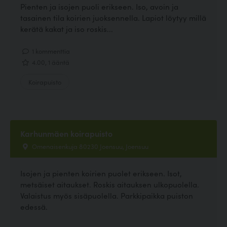
Pienten ja isojen puoli erikseen. Iso, avoin ja
tasainen tila koirien juoksennella. Lapiot löytyy millä
kerätä kakat ja iso roskis...
1 kommenttia
4.00, 1 ääntä
Koirapuisto
Karhunmäen koirapuisto
Omenaisenkuja 80230 Joensuu, Joensuu
Isojen ja pienten koirien puolet erikseen. Isot,
metsäiset aitaukset. Roskis aitauksen ulkopuolella.
Valaistus myös sisäpuolella. Parkkipaikka puiston
edessä.