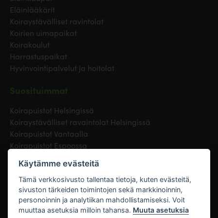
Eläinlääkärit
Koiraystävälliset ravintolat
Koirien uimapaikat
Koirakoulut
Harrastuspaikat
Hyvinvointipalvelut ja hoitolat
Suosituimmat
Koirapuistot Helsingissä
Koiraystävälliset ravaintolat Helsingissä
Koirapuistot Vantaalla
Koirapuistot Espoossa
Koirapuistot Turussa
Käytämme evästeitä
Eläinlääkäri Helsingissä
Koirapuistot Tampereella
Tämä verkkosivusto tallentaa tietoja, kuten evästeitä,
sivuston tärkeiden toimintojen sekä markkinoinnin,
personoinnin ja analytiikan mahdollistamiseksi. Voit
Linkit
muuttaa asetuksia milloin tahansa.
Muuta asetuksia