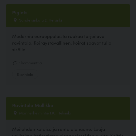
Piglets
Sandelsinkatu 2, Helsinki
Modernia eurooppalaista ruokaa tarjoileva
ravintola. Koiraystävällinen, koirat saavat tulla
sisälle.
1 kommenttia
Ravintola
Ravintola Mullikka
Mannerheimintie 130, Helsinki
Meilahden kotoisa ja rento olohuone. Laaja
valikoima kotimaisten pienpanimoiden oluita. Keittiö