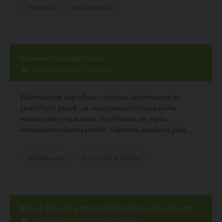
Ravintola
Muut palvelut
Eläinhoitola LapinTassu
Hanhikoskentie 187, Kemijärvi
Eläinhoitola LapinTassu tarjoaa luotettavaa ja
yksilöllistä päivä -ja vuorokausihoitoa koirille
maaseudun rauhassa. Hoitolassa on myös
lemmikkitarvikemyymälä. Olemme avoinna joka...
Eläinkauppa
Hyvinvointi ja hoitolat
Vihreä Tassu Oy Koiran ekologinen palvelupuoti
Tikkurilantie 48, 01300 Vantaa, Vantaa