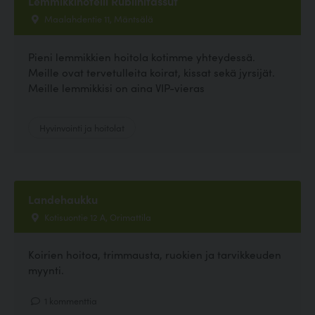
Lemmikkihotelli Rubiinitassut
Maalahdentie 11, Mäntsälä
Pieni lemmikkien hoitola kotimme yhteydessä.
Meille ovat tervetulleita koirat, kissat sekä jyrsijät.
Meille lemmikkisi on aina VIP-vieras
Hyvinvointi ja hoitolat
Landehaukku
Kotisuontie 12 A, Orimattila
Koirien hoitoa, trimmausta, ruokien ja tarvikkeuden
myynti.
1 kommenttia