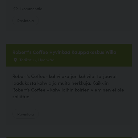
1 kommenttia
Ravintola
Robert's Coffee Hyvinkää Kauppakeskus Willa
Torikatu 7, Hyvinkää
Robert's Coffee- kahvilaketjun kahvilat tarjoavat
laadukasta kahvia ja muita herkkuja. Kaikkiin
Robert's Coffee - kahviloihin koirien vieminen ei ole
sallittua....
Ravintola