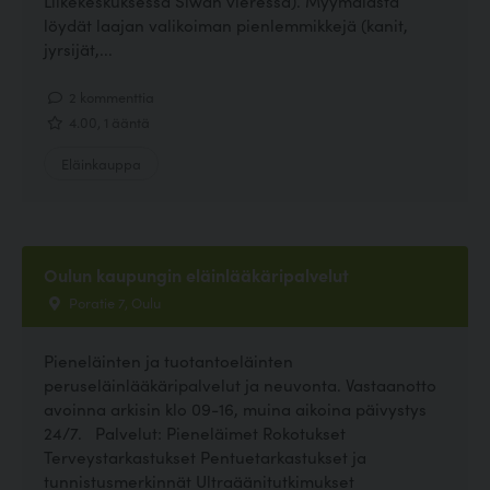
Liikekeskuksessa Siwan vieressä). Myymälästä
löydät laajan valikoiman pienlemmikkejä (kanit,
jyrsijät,...
2 kommenttia
4.00, 1 ääntä
Eläinkauppa
Oulun kaupungin eläinlääkäripalvelut
Poratie 7, Oulu
Pieneläinten ja tuotantoeläinten
peruseläinlääkäripalvelut ja neuvonta. Vastaanotto
avoinna arkisin klo 09-16, muina aikoina päivystys
24/7. Palvelut: Pieneläimet Rokotukset
Terveystarkastukset Pentuetarkastukset ja
tunnistusmerkinnät Ultraäänitutkimukset