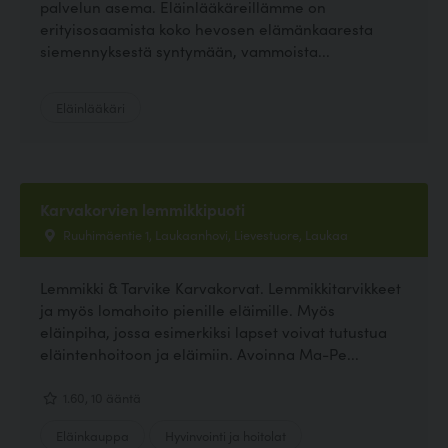
palvelun asema. Eläinlääkäreillämme on
erityisosaamista koko hevosen elämänkaaresta
siemennyksestä syntymään, vammoista...
Eläinlääkäri
Karvakorvien lemmikkipuoti
Ruuhimäentie 1, Laukaanhovi, Lievestuore, Laukaa
Lemmikki & Tarvike Karvakorvat. Lemmikkitarvikkeet
ja myös lomahoito pienille eläimille. Myös
eläinpiha, jossa esimerkiksi lapset voivat tutustua
eläintenhoitoon ja eläimiin. Avoinna Ma-Pe...
1.60, 10 ääntä
Eläinkauppa
Hyvinvointi ja hoitolat