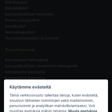
Eläinkaupat
Eläinlääkärit
Koiraystävälliset ravintolat
Koirien uimapaikat
Koirakoulut
Harrastuspaikat
Hyvinvointipalvelut ja hoitolat
Suosituimmat
Koirapuistot Helsingissä
Koiraystävälliset ravaintolat Helsingissä
Koirapuistot Vantaalla
Koirapuistot Espoossa
Koirapuistot Turussa
Käytämme evästeitä
Eläinlääkäri Helsingissä
Koirapuistot Tampereella
Tämä verkkosivusto tallentaa tietoja, kuten evästeitä,
sivuston tärkeiden toimintojen sekä markkinoinnin,
personoinnin ja analytiikan mahdollistamiseksi. Voit
Linkit
muuttaa asetuksia milloin tahansa.
Muuta asetuksia