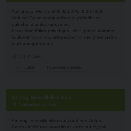
Aukioloajat Ma-To: 9.00-18.00 Pe: 8.00-16.00
Ouluvet Oy on monipuolisen ja ystävällisen
palvelun eläinlääkäriasema.
Peruseläinlääkäripalvelujen lisäksi palveluihimme
kuuluvat myös mm. ortopediset toimenpiteet (esim.
murtumaoperaatiot...
3.52, 21 ääntä
Eläinlääkäri
Hyvinvointi ja hoitolat
Animagi Hevosklinikka Oulu
Äimärautiontie 5, Oulu
Animagi-hevosklinikka Oulu (entinen Oulun
Hevosklinikka) on hevosiin erikoistunut täyden