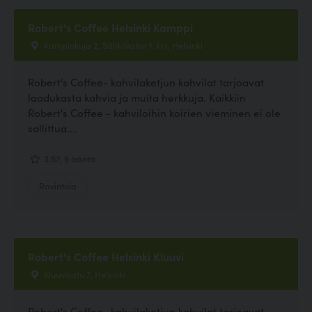
Robert's Coffee Helsinki Kamppi
Kampinkuja 2, Sähkötalon 1. krs, Helsinki
Robert's Coffee- kahvilaketjun kahvilat tarjoavat
laadukasta kahvia ja muita herkkuja. Kaikkiin
Robert's Coffee - kahviloihin koirien vieminen ei ole
sallittua....
3.67, 6 ääntä
Ravintola
Robert's Coffee Helsinki Kluuvi
Kluuvikatu 7, Helsinki
Robert's Coffee- kahvilaketjun kahvilat tarjoavat