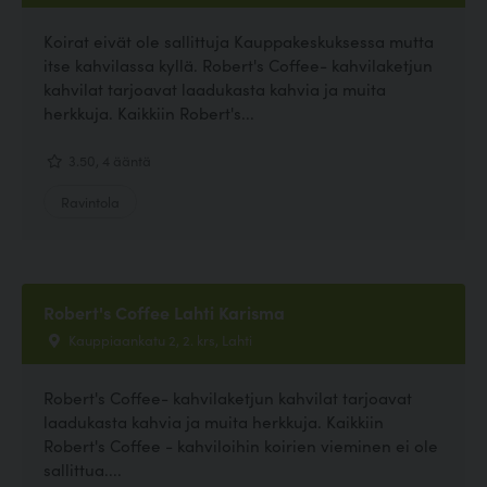
Koirat eivät ole sallittuja Kauppakeskuksessa mutta
itse kahvilassa kyllä. Robert's Coffee- kahvilaketjun
kahvilat tarjoavat laadukasta kahvia ja muita
herkkuja. Kaikkiin Robert's...
3.50, 4 ääntä
Ravintola
Robert's Coffee Lahti Karisma
Kauppiaankatu 2, 2. krs, Lahti
Robert's Coffee- kahvilaketjun kahvilat tarjoavat
laadukasta kahvia ja muita herkkuja. Kaikkiin
Robert's Coffee - kahviloihin koirien vieminen ei ole
sallittua....