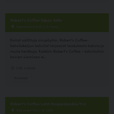
Robert's Coffee Espoo Sello
Leppävaarankatu 3-9, Espoo
Koirat sallittuja sivupöytiin. Robert's Coffee-
kahvilaketjun kahvilat tarjoavat laadukasta kahvia ja
muita herkkuja. Kaikkiin Robert's Coffee - kahviloihin
koirien vieminen ei...
3.50, 2 ääntä
Ravintola
Robert's Coffee Lahti Kauppakeskus Trio
Aleksanterinkatu 18, Lahti