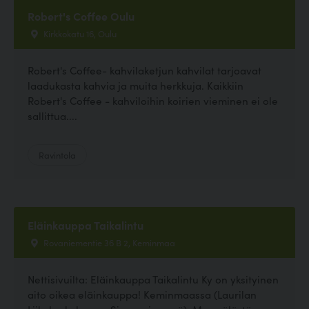
Robert's Coffee Oulu
Kirkkokatu 16, Oulu
Robert's Coffee- kahvilaketjun kahvilat tarjoavat
laadukasta kahvia ja muita herkkuja. Kaikkiin
Robert's Coffee - kahviloihin koirien vieminen ei ole
sallittua....
Ravintola
Eläinkauppa Taikalintu
Rovaniementie 36 B 2, Keminmaa
Nettisivuilta: Eläinkauppa Taikalintu Ky on yksityinen
aito oikea eläinkauppa! Keminmaassa (Laurilan