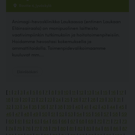
Ravitie 4, Jyväskylä
Animagi-hevosklinikka Laukaassa (entinen Laukaan
Eläinsairaala) on monipuolinen laitteisto
vaativimpiinkin tutkimuksiin ja hoitotoimenpiteisiin.
Hoidamme hevostasi kokemuksella ja
ammattitaidolla. Toimenpidevalikoimaamme
kuuluvat mm....
Eläinlääkäri
[
1
|
2
|
3
|
4
|
5
|
6
|
7
|
8
|
9
|
10
|
11
|
12
|
13
|
14
|
15
|
16
|
17
|
18
|
19
|
20
|
21
|
22
|
23
|
24
|
25
|
26
|
27
|
28
|
29
|
30
|
31
|
32
|
33
|
34
|
35
|
36
|
37
|
38
|
39
|
40
|
41
|
42
|
43
|
44
|
45
|
46
|
47
|
48
|
49
|
50
|
51
|
52
|
53
|
54
|
55
|
56
|
57
|
58
|
59
|
60
|
61
|
62
|
63
|
64
|
65
|
66
|
67
|
68
|
69
|
70
|
71
|
72
|
73
|
74
|
75
|
76
|
77
|
78
|
79
|
80
|
81
|
82
|
83
|
84
|
85
|
86
|
87