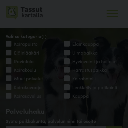
Valitse kategoria(t)
Koirapuisto
Eläinkauppa
Eläinlääkäri
Uimapaikka
Ravintola
Hyvinvointi ja hoitolat
Koirakoulu
Harrastuspaikka
Muut palvelut
Koirahotelli
Koirakuvaaja
Lenkkeily ja patikointi
Koirasovellus
Kauppa
Palveluhaku
Syötä paikkakunta, palvelun nimi tai osoite