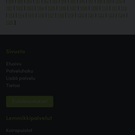
|
88
|
89
|
90
|
91
|
92
|
93
|
94
|
95
|
96
|
97
|
98
|
99
|
100
|
101
|
102
|
103
|
104
|
105
|
106
|
107
|
108
|
109
|
110
|
111
|
112
|
113
|
114
|
115
|
116
|
117
|
118
|
119
|
120
|
121
|
122
|
123
|
124
|
125
]
Sivusto
Etusivu
Palveluhaku
Lisää palvelu
Tietoa
Evästeasetukset
Lemmikkipalvelut
Koirapuistot