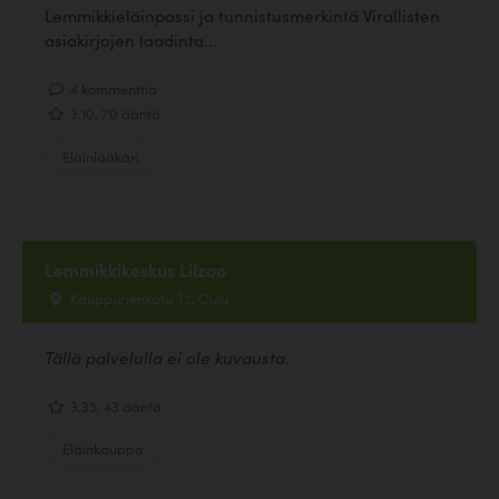
Lemmikkieläinpassi ja tunnistusmerkintä Virallisten
asiakirjojen laadinta...
4 kommenttia
3.10, 70 ääntä
Eläinlääkäri
Lemmikkikeskus Lilzoo
Kauppurienkatu 32, Oulu
Tällä palvelulla ei ole kuvausta.
3.35, 43 ääntä
Eläinkauppa