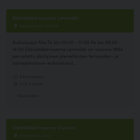
Eläinlääkäriasema Lemmikki
Kajaaninkatu 34, Oulu
Aukioloajat Ma-To klo 09:00 - 17:00 Pe klo 09:00 -
14:00 Eläinlääkäriasema Lemmikki on vuonna 1984
perustettu yksityinen pieneläinten terveyden- ja
sairaanhoitoon erikoistunut...
6 kommenttia
3.75, 4 ääntä
Eläinlääkäri
Eläinlääkäriasema Ouluvet
Krouvintie 5, Oulu