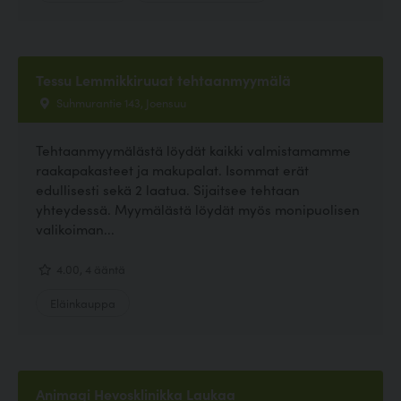
Tessu Lemmikkiruuat tehtaanmyymälä
Suhmurantie 143, Joensuu
Tehtaanmyymälästä löydät kaikki valmistamamme
raakapakasteet ja makupalat. Isommat erät
edullisesti sekä 2 laatua. Sijaitsee tehtaan
yhteydessä. Myymälästä löydät myös monipuolisen
valikoiman...
4.00, 4 ääntä
Eläinkauppa
Animagi Hevosklinikka Laukaa