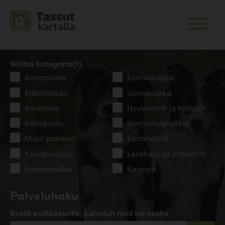
Valitse kategoria(t)
Koirapuisto
Eläinkauppa
Eläinlääkäri
Uimapaikka
Ravintola
Hyvinvointi ja hoitolat
Koirakoulu
Harrastuspaikka
Muut palvelut
Koirahotelli
Koirakuvaaja
Lenkkeily ja patikointi
Koirasovellus
Kauppa
Palveluhaku
Syötä paikkakunta, palvelun nimi tai osoite