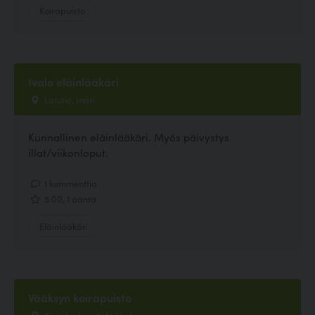
Koirapuisto
Ivalo eläinlääkäri
Latutie, Inari
Kunnallinen eläinlääkäri. Myös päivystys
illat/viikonloput.
1 kommenttia
5.00, 1 ääntä
Eläinlääkäri
Vääksyn koirapuisto
Kissalankuja 1, Asikkala