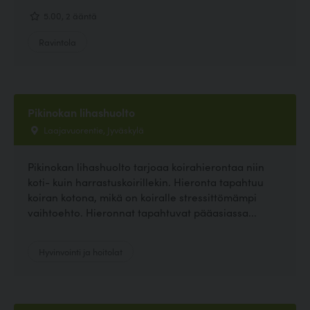
5.00, 2 ääntä
Ravintola
Pikinokan lihashuolto
Laajavuorentie, Jyväskylä
Pikinokan lihashuolto tarjoaa koirahierontaa niin
koti- kuin harrastuskoirillekin. Hieronta tapahtuu
koiran kotona, mikä on koiralle stressittömämpi
vaihtoehto. Hieronnat tapahtuvat pääasiassa...
Hyvinvointi ja hoitolat