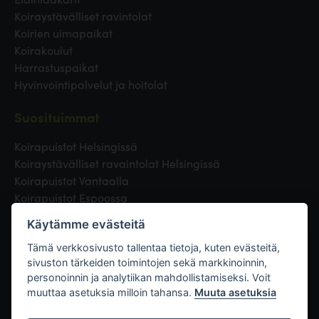
Koiraystävälliset ravintolat
Koirien uimapaikat
Koirakoulut
Harrastuspaikat
Hyvinvointipalvelut ja hoitolat
Suosituimmat
Koirapuistot Helsingissä
Koiraystävälliset ravaintolat Helsingissä
Koirapuistot Vantaalla
Koirapuistot Espoossa
Koirapuistot Turussa
Käytämme evästeitä
Eläinlääkäri Helsingissä
Koirapuistot Tampereella
Tämä verkkosivusto tallentaa tietoja, kuten evästeitä,
sivuston tärkeiden toimintojen sekä markkinoinnin,
personoinnin ja analytiikan mahdollistamiseksi. Voit
Linkit
muuttaa asetuksia milloin tahansa.
Muuta asetuksia