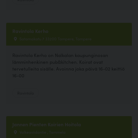
Ravintola Kerho
Satamakatu 7 33200 Tampere, Tampere
Ravintola Kerho on Nalkalan kaupunginosan
lämminhenkinen pub&kitchen. Koirat ovat
tervetulleita sisälle. Avoinna joka päivä 16-02 keittiö
16-00
Ravintola
Jannen Pienten Koirien Hoitola
Valkeaviidantie , Tammela