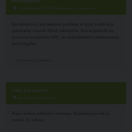
Koiranpäivät
Sundstenintie 32 07850 Lapinjärvi, Lapinjärvi
Koirahoitola, kahdeksan paikkaa 4-9m2 sisätila ja
jokaiselle oma 6-15m2 ulkotarha. Koiranpäivät on
toiminut vuodesta 2011, on eläinlääkärin tarkastama
ja hoitajilla...
Hyvinvointi ja hoitolat
Ivalo koirapuisto
Kermikäntie Ivalo, Inari
Pieni aitaus pääosin nurmea. Ruokailuryhmä ja
roskis. Ei valoja.