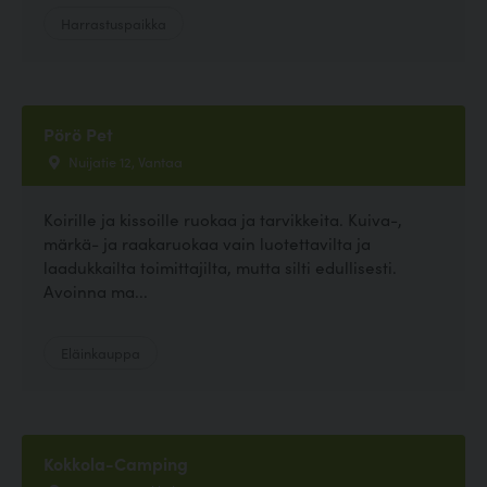
Harrastuspaikka
Pörö Pet
Nuijatie 12, Vantaa
Koirille ja kissoille ruokaa ja tarvikkeita. Kuiva-,
märkä- ja raakaruokaa vain luotettavilta ja
laadukkailta toimittajilta, mutta silti edullisesti.
Avoinna ma...
Eläinkauppa
Kokkola-Camping