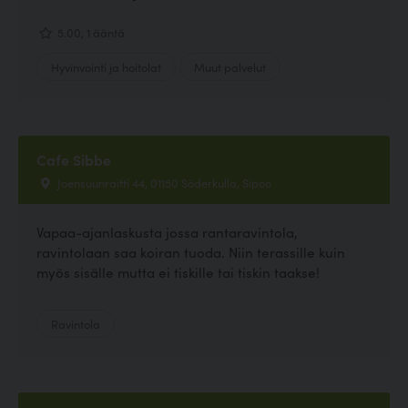
5.00, 1 ääntä
Hyvinvointi ja hoitolat
Muut palvelut
Cafe Sibbe
Joensuunraitti 44, 01150 Söderkulla, Sipoo
Vapaa-ajanlaskusta jossa rantaravintola,
ravintolaan saa koiran tuoda. Niin terassille kuin
myös sisälle mutta ei tiskille tai tiskin taakse!
Ravintola