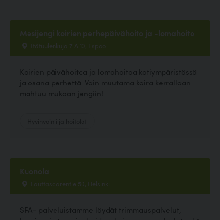
Mesijengi koirien perhepäivähoito ja -lomahoito
Itätuulenkuja 7 A 10, Espoo
Koirien päivähoitoa ja lomahoitoa kotiympäristössä
ja osana perhettä. Vain muutama koira kerrallaan
mahtuu mukaan jengiin!
Hyvinvointi ja hoitolat
Kuonola
Lauttasaarentie 50, Helsinki
SPA- palveluistamme löydät trimmauspalvelut,