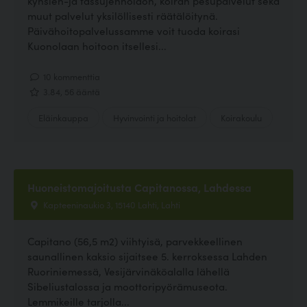
kynsien-ja tassujenhoidon, koiran pesupalvelut sekä
muut palvelut yksilöllisesti räätälöitynä.
Päivähoitopalvelussamme voit tuoda koirasi
Kuonolaan hoitoon itsellesi...
10 kommenttia
3.84, 56 ääntä
Eläinkauppa
Hyvinvointi ja hoitolat
Koirakoulu
Huoneistomajoitusta Capitanossa, Lahdessa
Kapteeninaukio 3, 15140 Lahti, Lahti
Capitano (56,5 m2) viihtyisä, parvekkeellinen
saunallinen kaksio sijaitsee 5. kerroksessa Lahden
Ruoriniemessä, Vesijärvinäköalalla lähellä
Sibeliustalossa ja moottoripyörämuseota.
Lemmikeille tarjolla...