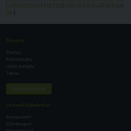
|
113
|
114
|
115
|
116
|
117
|
118
|
119
|
120
|
121
|
122
|
123
|
124
|
125
]
Sivusto
Etusivu
Palveluhaku
Lisää palvelu
Tietoa
Evästeasetukset
Lemmikkipalvelut
Koirapuistot
Eläinkaupat
Eläinlääkärit