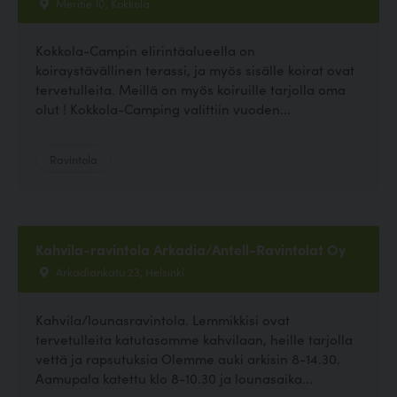
Meritie 10, Kokkola
Kokkola-Campin elirintäalueella on
koiraystävällinen terassi, ja myös sisälle koirat ovat
tervetulleita. Meillä on myös koiruille tarjolla oma
olut ! Kokkola-Camping valittiin vuoden...
Ravintola
Kahvila-ravintola Arkadia/Antell-Ravintolat Oy
Arkadiankatu 23, Helsinki
Kahvila/lounasravintola. Lemmikkisi ovat
tervetulleita katutasomme kahvilaan, heille tarjolla
vettä ja rapsutuksia Olemme auki arkisin 8-14.30.
Aamupala katettu klo 8-10.30 ja lounasaika...