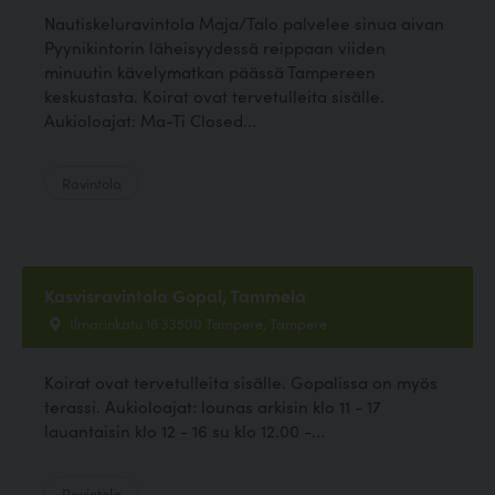
Nautiskeluravintola Maja/Talo palvelee sinua aivan
Pyynikintorin läheisyydessä reippaan viiden
minuutin kävelymatkan päässä Tampereen
keskustasta. Koirat ovat tervetulleita sisälle.
Aukioloajat: Ma-Ti Closed...
Ravintola
Kasvisravintola Gopal, Tammela
Ilmarinkatu 16 33500 Tampere, Tampere
Koirat ovat tervetulleita sisälle. Gopalissa on myös
terassi. Aukioloajat: lounas arkisin klo 11 - 17
lauantaisin klo 12 - 16 su klo 12.00 -...
Ravintola