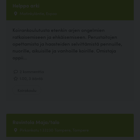
Helppo arki
Matinkyläntie, Espoo
Koirankoulutusta etenkin arjen ongelmien
ratkaisemiseen ja ehkäisemiseen. Perustaitojen
opettamista ja haasteiden selvittämistä pennuille,
nuorille, aikuisille ja vanhoille koirille. Omistaja
oppii...
2 kommenttia
1.00, 3 ääntä
Koirakoulu
Ravintola Maja/talo
Pirkankatu 1 33230 Tampere, Tampere