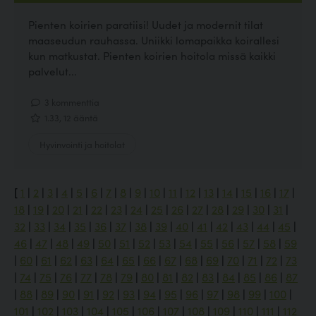
Pienten koirien paratiisi! Uudet ja modernit tilat
maaseudun rauhassa. Uniikki lomapaikka koirallesi
kun matkustat. Pienten koirien hoitola missä kaikki
palvelut...
3 kommenttia
1.33, 12 ääntä
Hyvinvointi ja hoitolat
[
1
|
2
|
3
|
4
|
5
|
6
|
7
|
8
|
9
|
10
|
11
|
12
|
13
|
14
|
15
|
16
|
17
|
18
|
19
|
20
|
21
|
22
|
23
|
24
|
25
|
26
|
27
|
28
|
29
|
30
|
31
|
32
|
33
|
34
|
35
|
36
|
37
|
38
|
39
|
40
|
41
|
42
|
43
|
44
|
45
|
46
|
47
|
48
|
49
|
50
|
51
|
52
|
53
|
54
|
55
|
56
|
57
|
58
|
59
|
60
|
61
|
62
|
63
|
64
|
65
|
66
|
67
|
68
|
69
|
70
|
71
|
72
|
73
|
74
|
75
|
76
|
77
|
78
|
79
|
80
|
81
|
82
|
83
|
84
|
85
|
86
|
87
|
88
|
89
|
90
|
91
|
92
|
93
|
94
|
95
|
96
|
97
|
98
|
99
|
100
|
101
|
102
|
103
|
104
|
105
|
106
|
107
|
108
|
109
|
110
|
111
|
112