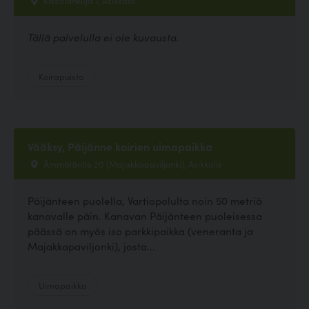
Tällä palvelulla ei ole kuvausta.
Koirapuisto
Vääksy, Päijänne koirien uimapaikka
Ämmäläntie 20 (Majakkapaviljonki), Asikkala
Päijänteen puolella, Vartiopolulta noin 50 metriä
kanavalle päin. Kanavan Päijänteen puoleisessa
päässä on myös iso parkkipaikka (veneranta ja
Majakkapaviljonki), josta...
Uimapaikka