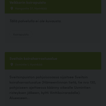
Veikkarin koirapuisto
Hangontie 37, Hyvinkää
Tällä palvelulla ei ole kuvausta.
Koirapuisto
Sveitsin koiraharrastusalue
Usmintie 1, Hyvinkää
Sveitsinpuiston pohjoisosassa sijaitsee Sveitsin
koiraharrastusalue (Hämeenlinnan tietä, tie nro 130,
pohjoiseen ajettaessa käänny oikealle Usmintien
risteyksen jälkeen, kyltti Vinttikoiraradalle).
Alueeseen...