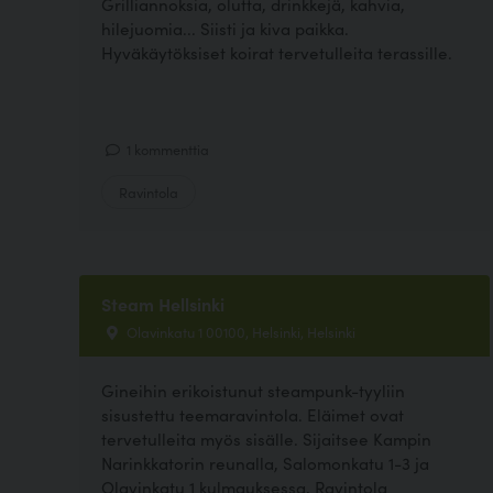
Grilliannoksia, olutta, drinkkejä, kahvia,
hilejuomia... Siisti ja kiva paikka.
Hyväkäytöksiset koirat tervetulleita terassille.
1 kommenttia
Ravintola
Steam Hellsinki
Olavinkatu 1 00100, Helsinki, Helsinki
Gineihin erikoistunut steampunk-tyyliin
sisustettu teemaravintola. Eläimet ovat
tervetulleita myös sisälle. Sijaitsee Kampin
Narinkkatorin reunalla, Salomonkatu 1-3 ja
Olavinkatu 1 kulmauksessa, Ravintola