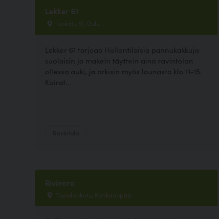
Lekker 61
Isokatu 61, Oulu
Lekker 61 tarjoaa Hollantilaisia pannukakkuja
suolaisin ja makein täyttein aina ravintolan
ollessa auki, ja arkisin myös lounasta klo 11-15.
Koirat...
Ravintola
Rivieera
Tapalankatu, Kankaanpää