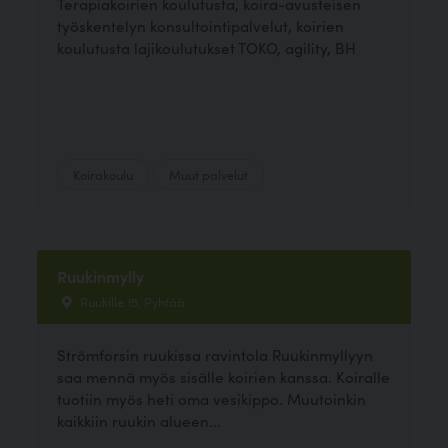
Terapiakoirien koulutusta, koira-avusteisen
työskentelyn konsultointipalvelut, koirien
koulutusta lajikoulutukset TOKO, agility, BH
Koirakoulu
Muut palvelut
Ruukinmylly
Ruukille 15, Pyhtää
Strömforsin ruukissa ravintola Ruukinmyllyyn
saa mennä myös sisälle koirien kanssa. Koiralle
tuotiin myös heti oma vesikippo. Muutoinkin
kaikkiin ruukin alueen...