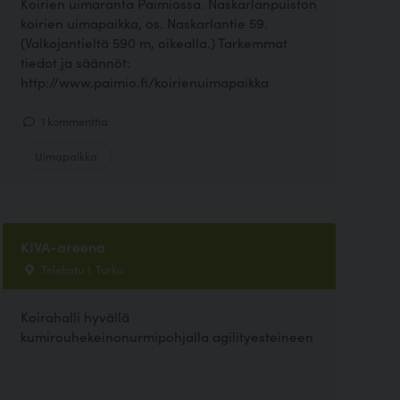
Koirien uimaranta Paimiossa. Naskarlanpuiston
koirien uimapaikka, os. Naskarlantie 59.
(Valkojantieltä 590 m, oikealla.) Tarkemmat
tiedot ja säännöt:
http://www.paimio.fi/koirienuimapaikka
1 kommenttia
Uimapaikka
KIVA-areena
Telekatu 1, Turku
Koirahalli hyvällä
kumirouhekeinonurmipohjalla agilityesteineen