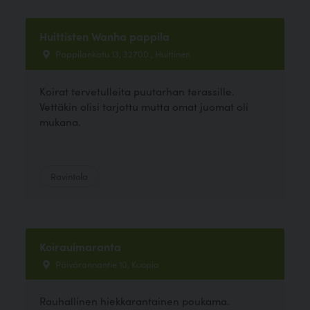
Huittisten Wanha pappila
Pappilankatu 13, 32700 , Huittinen
Koirat tervetulleita puutarhan terassille.
Vettäkin olisi tarjottu mutta omat juomat oli
mukana.
Ravintola
Koirauimaranta
Päivärannantie 10, Kuopio
Rauhallinen hiekkarantainen poukama.