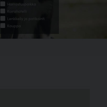
Harrastuspaikka
Koirahotelli
Lenkkeily ja patikointi
Kauppa