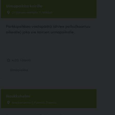
Uimapaikka koirille
Orijärven rantatie 5, Mikkeli
Parkkipaikkaa vastapäätä lähtee polku(kaartuu
oikealle) joka vie koirien uimapaikalle.
4.00, 1 ääntä
Uimapaikka
Haukkuhelmi
Naskarlantie 1, Paimio, Paimio