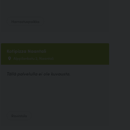
Harrastuspaikka
Kotipizza Naantali
Alppilankatu 2, Naantali
Tällä palvelulla ei ole kuvausta.
Ravintola