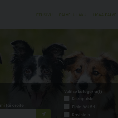
ETUSIVU
PALVELUHAKU
LISÄÄ PALVE
Valitse kategoria(t)
Koirapuisto
mi tai osoite
Eläinlääkäri
Ravintola