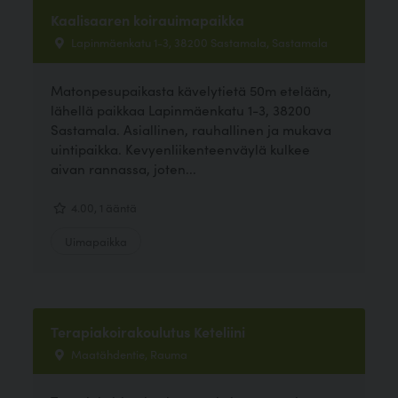
Kaalisaaren koirauimapaikka
Lapinmäenkatu 1-3, 38200 Sastamala, Sastamala
Matonpesupaikasta kävelytietä 50m etelään,
lähellä paikkaa Lapinmäenkatu 1-3, 38200
Sastamala. Asiallinen, rauhallinen ja mukava
uintipaikka. Kevyenliikenteenväylä kulkee
aivan rannassa, joten...
4.00, 1 ääntä
Uimapaikka
Terapiakoirakoulutus Keteliini
Maatähdentie, Rauma