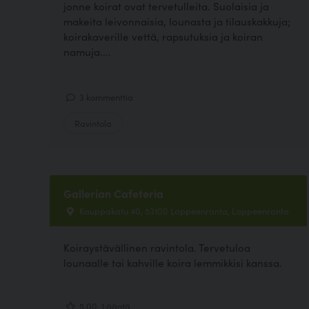
jonne koirat ovat tervetulleita. Suolaisia ja
makeita leivonnaisia, lounasta ja tilauskakkuja;
koirakaverille vettä, rapsutuksia ja koiran
namuja....
3 kommenttia
Ravintola
Gallerian Cafeteria
Kauppakatu 40, 53100 Lappeenranta, Lappeenranta
Koiraystävällinen ravintola. Tervetuloa
lounaalle tai kahville koira lemmikkisi kanssa.
5.00, 1 ääntä