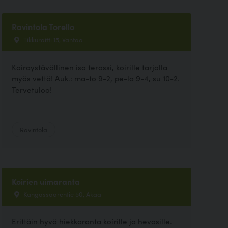
Ravintola Torello
Tikkuraitti 15, Vantaa
Koiraystävällinen iso terassi, koirille tarjolla
myös vettä! Auk.: ma-to 9-2, pe-la 9-4, su 10-2.
Tervetuloa!
Ravintola
Koirien uimaranta
Kangassaarentie 50, Akaa
Erittäin hyvä hiekkaranta koírille ja hevosille.