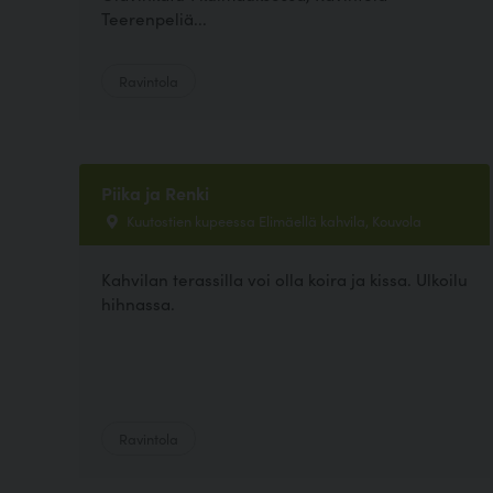
Teerenpeliä...
Ravintola
Piika ja Renki
Kuutostien kupeessa Elimäellä kahvila, Kouvola
Kahvilan terassilla voi olla koira ja kissa. Ulkoilu
hihnassa.
Ravintola