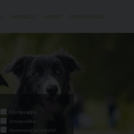
LU
ARTIKKELIT
UUTISET
TIETOA MEISTÄ
Eläinkauppa
Uimapaikka
Hyvinvointi ja hoitolat