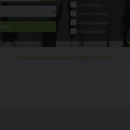
Koirakoulu
Muut palvelut
Koirakuvaaja
Koirasovellus
Mainospaikka vapaana!
Ota yhteyttä.