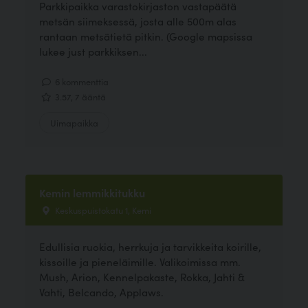
Parkkipaikka varastokirjaston vastapäätä
metsän siimeksessä, josta alle 500m alas
rantaan metsätietä pitkin. (Google mapsissa
lukee just parkkiksen...
6 kommenttia
3.57, 7 ääntä
Uimapaikka
Kemin lemmikkitukku
Keskuspuistokatu 1, Kemi
Edullisia ruokia, herrkuja ja tarvikkeita koirille,
kissoille ja pieneläimille. Valikoimissa mm.
Mush, Arion, Kennelpakaste, Rokka, Jahti &
Vahti, Belcando, Applaws.