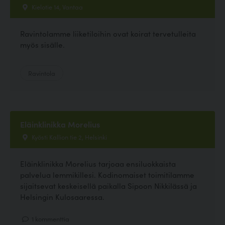
Kielotie 14, Vantaa
Ravintolamme liiketiloihin ovat koirat tervetulleita
myös sisälle.
Ravintola
Eläinklinikka Morelius
Kyösti Kallion tie 2, Helsinki
Eläinklinikka Morelius tarjoaa ensiluokkaista
palvelua lemmikillesi. Kodinomaiset toimitilamme
sijaitsevat keskeisellä paikalla Sipoon Nikkilässä ja
Helsingin Kulosaaressa.
1 kommenttia