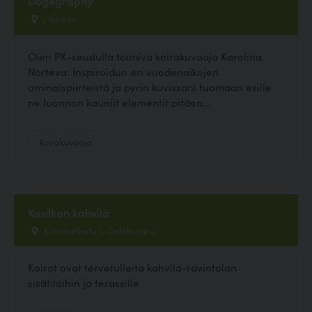
Dogegraphy
, Vantaa
Olen PK-seudulla toimiva koirakuvaaja Karolina
Norteva. Inspiroidun eri vuodenaikojen
ominaispiirteistä ja pyrin kuvissani tuomaan esille
ne luonnon kauniit elementit pitäen...
Koirakuvaaja
Kosilkan kahvila
Kummunkatu 2, Outokumpu
Koirat ovat tervetulleita kahvila-ravintolan
sisätiloihin ja terassille