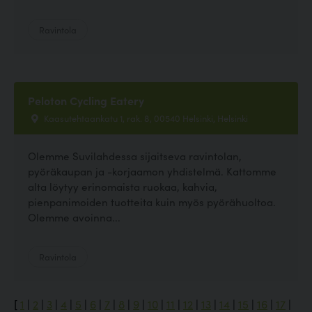
Ravintola
Peloton Cycling Eatery
Kaasutehtaankatu 1, rak. 8, 00540 Helsinki, Helsinki
Olemme Suvilahdessa sijaitseva ravintolan,
pyöräkaupan ja -korjaamon yhdistelmä. Kattomme
alta löytyy erinomaista ruokaa, kahvia,
pienpanimoiden tuotteita kuin myös pyörähuoltoa.
Olemme avoinna...
Ravintola
[
1
|
2
|
3
|
4
|
5
|
6
|
7
|
8
|
9
|
10
|
11
|
12
|
13
|
14
|
15
|
16
|
17
|