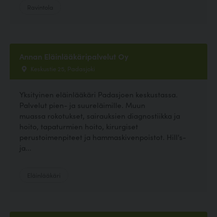
Ravintola
Annan Eläinlääkäripalvelut Oy
Keskustie 25, Padasjoki
Yksityinen eläinlääkäri Padasjoen keskustassa.
Palvelut pien- ja suureläimille. Muun
muassa rokotukset, sairauksien diagnostiikka ja
hoito, tapaturmien hoito, kirurgiset
perustoimenpiteet ja hammaskivenpoistot. Hill's-
ja...
Eläinlääkäri