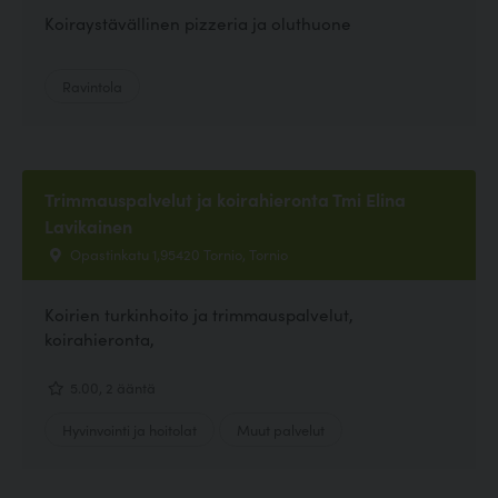
Koiraystävällinen pizzeria ja oluthuone
Ravintola
Trimmauspalvelut ja koirahieronta Tmi Elina
Lavikainen
Opastinkatu 1,95420 Tornio, Tornio
Koirien turkinhoito ja trimmauspalvelut,
koirahieronta,
5.00, 2 ääntä
Hyvinvointi ja hoitolat
Muut palvelut