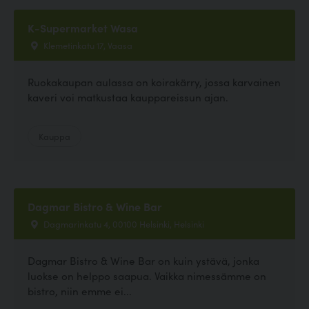
K-Supermarket Wasa
Klemetinkatu 17, Vaasa
Ruokakaupan aulassa on koirakärry, jossa karvainen
kaveri voi matkustaa kauppareissun ajan.
Kauppa
Dagmar Bistro & Wine Bar
Dagmarinkatu 4, 00100 Helsinki, Helsinki
Dagmar Bistro & Wine Bar on kuin ystävä, jonka
luokse on helppo saapua. Vaikka nimessämme on
bistro, niin emme ei...