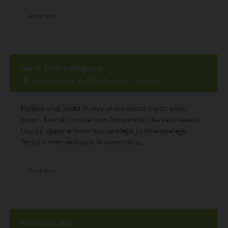
Ravintola
Bar & Cafe Lategame
Kuninkaankatu 19, 33210 Tampere, Tampere
Pelikahvila, josta löytyy alakerrasta myös pieni
baari. Koirat toivotetaan lämpimästi tervetulleeksi.
Löytyy ajanviettoon lautapelejä ja videopelejä.
Tarjolla mm. erilaisia leivonnaisia,...
Ravintola
Ravintola Zilla