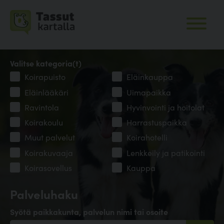
Valitse kategoria(t)
Koirapuisto
Eläinkauppa
Eläinlääkäri
Uimapaikka
Ravintola
Hyvinvointi ja hoitolat
Koirakoulu
Harrastuspaikka
Muut palvelut
Koirahotelli
Koirakuvaaja
Lenkkeily ja patikointi
Koirasovellus
Kauppa
Palveluhaku
Syötä paikkakunta, palvelun nimi tai osoite