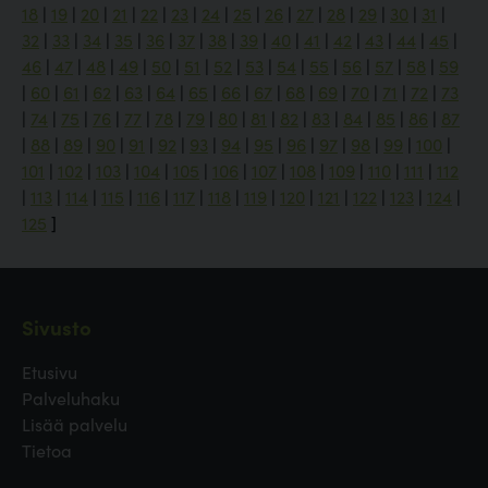
18
|
19
|
20
|
21
|
22
|
23
|
24
|
25
|
26
|
27
|
28
|
29
|
30
|
31
|
32
|
33
|
34
|
35
|
36
|
37
|
38
|
39
|
40
|
41
|
42
|
43
|
44
|
45
|
46
|
47
|
48
|
49
|
50
|
51
|
52
|
53
|
54
|
55
|
56
|
57
|
58
|
59
|
60
|
61
|
62
|
63
|
64
|
65
|
66
|
67
|
68
|
69
|
70
|
71
|
72
|
73
|
74
|
75
|
76
|
77
|
78
|
79
|
80
|
81
|
82
|
83
|
84
|
85
|
86
|
87
|
88
|
89
|
90
|
91
|
92
|
93
|
94
|
95
|
96
|
97
|
98
|
99
|
100
|
101
|
102
|
103
|
104
|
105
|
106
|
107
|
108
|
109
|
110
|
111
|
112
|
113
|
114
|
115
|
116
|
117
|
118
|
119
|
120
|
121
|
122
|
123
|
124
|
125
]
Sivusto
Etusivu
Palveluhaku
Lisää palvelu
Tietoa