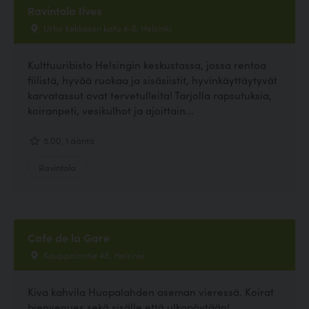
Ravintola Ilves
Urho Kekkosen katu 4-6, Helsinki
Kulttuuribisto Helsingin keskustassa, jossa rentoa
fiilistä, hyvää ruokaa ja sisäsiistit, hyvinkäyttäytyvät
karvatassut ovat tervetulleita! Tarjolla rapsutuksia,
koiranpeti, vesikulhot ja ajoittain...
5.00, 1 ääntä
Ravintola
Cafe de la Gare
Kauppalantie 48, Helsinki
Kiva kahvila Huopalahden aseman vieressä. Koirat
bienvenues sekä sisälle että ulkopöytään!