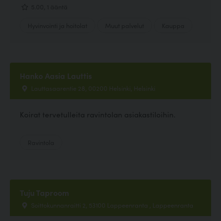
5.00, 1 ääntä
Hyvinvointi ja hoitolat
Muut palvelut
Kauppa
Hanko Aasia Lauttis
Lauttasaarentie 28, 00200 Helsinki, Helsinki
Koirat tervetulleita ravintolan asiakastiloihin.
Ravintola
Tuju Taproom
Soittokunnanraitti 2, 53100 Lappeenranta , Lappeenranta