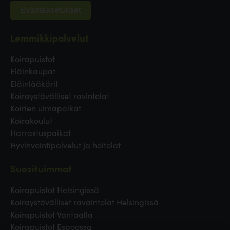
Evästeasetukset
Lemmikkipalvelut
Koirapuistot
Eläinkaupat
Eläinlääkärit
Koiraystävälliset ravintolat
Koirien uimapaikat
Koirakoulut
Harrastuspaikat
Hyvinvointipalvelut ja hoitolat
Suosituimmat
Koirapuistot Helsingissä
Koiraystävälliset ravaintolat Helsingissä
Koirapuistot Vantaalla
Koirapuistot Espoossa