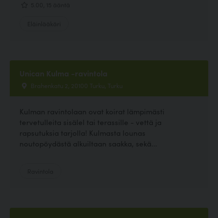
5.00, 15 ääntä
Eläinlääkäri
Unican Kulma -ravintola
Brahenkatu 2, 20100 Turku, Turku
Kulman ravintolaan ovat koirat lämpimästi
tervetulleita sisälel tai terassille - vettä ja
rapsutuksia tarjolla! Kulmasta lounas
noutopöydästä alkuiltaan saakka, sekä...
Ravintola