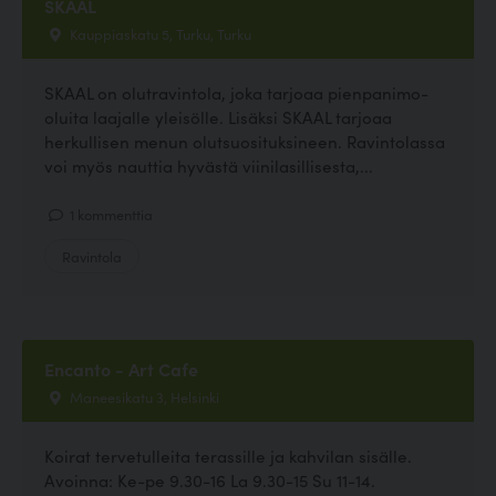
SKAAL
Kauppiaskatu 5, Turku, Turku
SKAAL on olutravintola, joka tarjoaa pienpanimo-
oluita laajalle yleisölle. Lisäksi SKAAL tarjoaa
herkullisen menun olutsuosituksineen. Ravintolassa
voi myös nauttia hyvästä viinilasillisesta,...
1 kommenttia
Ravintola
Encanto - Art Cafe
Maneesikatu 3, Helsinki
Koirat tervetulleita terassille ja kahvilan sisälle.
Avoinna: Ke-pe 9.30-16 La 9.30-15 Su 11-14.