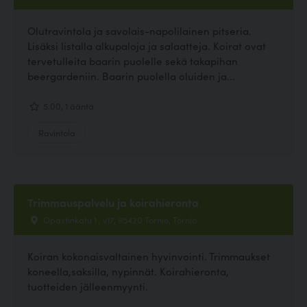
Olutravintola ja savolais-napolilainen pitseria.
Lisäksi listalla alkupaloja ja salaatteja. Koirat ovat
tervetulleita baarin puolelle sekä takapihan
beergardeniin. Baarin puolella oluiden ja...
5.00, 1 ääntä
Ravintola
Trimmauspalvelu ja koirahieronta
Opastinkatu 1 , v17, 95420 Tornio, Tornio
Koiran kokonaisvaltainen hyvinvointi. Trimmaukset
koneella,saksilla, nypinnät. Koirahieronta,
tuotteiden jälleenmyynti.