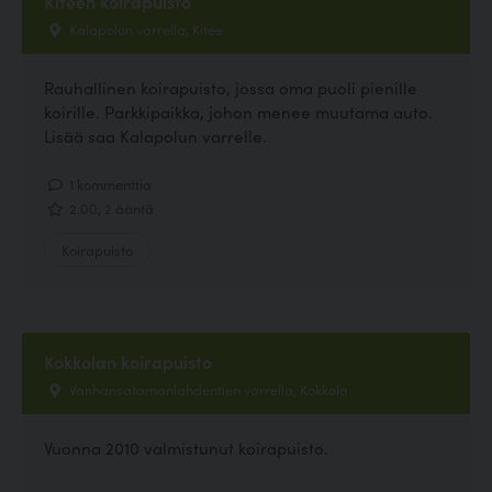
Kiteen koirapuisto
Kalapolun varrella, Kitee
Rauhallinen koirapuisto, jossa oma puoli pienille
koirille. Parkkipaikka, johon menee muutama auto.
Lisää saa Kalapolun varrelle.
1 kommenttia
2.00, 2 ääntä
Koirapuisto
Kokkolan koirapuisto
Vanhansatamanlahdentien varrella, Kokkola
Vuonna 2010 valmistunut koirapuisto.