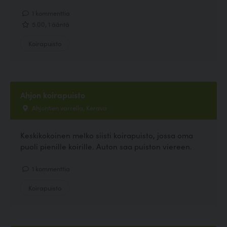
1 kommenttia
5.00, 1 ääntä
Koirapuisto
Ahjon koirapuisto
Ahjontien varrella, Kerava
Keskikokoinen melko siisti koirapuisto, jossa oma
puoli pienille koirille. Auton saa puiston viereen.
1 kommenttia
Koirapuisto