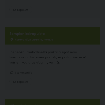
Koirapuisto
Sompion koirapuisto
Keravantien varrella, Kerava
Pienehkö, rauhallisella paikalla sijaitseva
koirapuisto. Tasainen ja siisti, ei puita. Vieressä
koirien koulutus-/agilitykenttä.
1 kommenttia
Koirapuisto