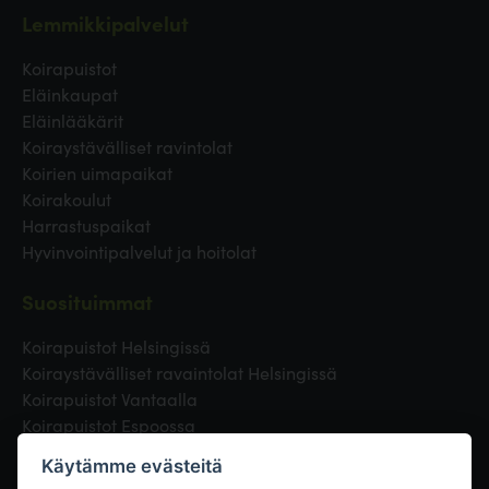
Lemmikkipalvelut
Koirapuistot
Eläinkaupat
Eläinlääkärit
Koiraystävälliset ravintolat
Koirien uimapaikat
Koirakoulut
Harrastuspaikat
Hyvinvointipalvelut ja hoitolat
Suosituimmat
Koirapuistot Helsingissä
Koiraystävälliset ravaintolat Helsingissä
Koirapuistot Vantaalla
Koirapuistot Espoossa
Koirapuistot Turussa
Käytämme evästeitä
Eläinlääkäri Helsingissä