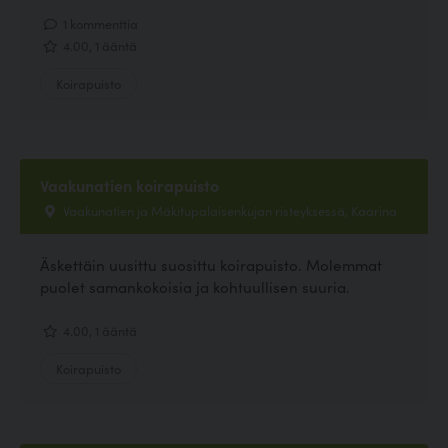
1 kommenttia
4.00, 1 ääntä
Koirapuisto
Vaakunatien koirapuisto
Vaakunatien ja Mäkitupalaisenkujan risteyksessä, Kaarina
Äskettäin uusittu suosittu koirapuisto. Molemmat
puolet samankokoisia ja kohtuullisen suuria.
4.00, 1 ääntä
Koirapuisto