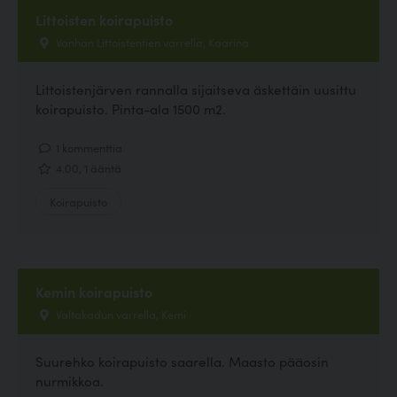
Littoisten koirapuisto
Vanhan Littoistentien varrella, Kaarina
Littoistenjärven rannalla sijaitseva äskettäin uusittu
koirapuisto. Pinta-ala 1500 m2.
1 kommenttia
4.00, 1 ääntä
Koirapuisto
Kemin koirapuisto
Valtakadun varrella, Kemi
Suurehko koirapuisto saarella. Maasto pääosin
nurmikkoa.