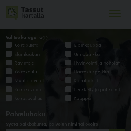
Valitse kategoria(t)
Koirapuisto
Eläinkauppa
Eläinlääkäri
Uimapaikka
Ravintola
Hyvinvointi ja hoitolat
Koirakoulu
Harrastuspaikka
Muut palvelut
Koirahotelli
Koirakuvaaja
Lenkkeily ja patikointi
Koirasovellus
Kauppa
Palveluhaku
Syötä paikkakunta, palvelun nimi tai osoite