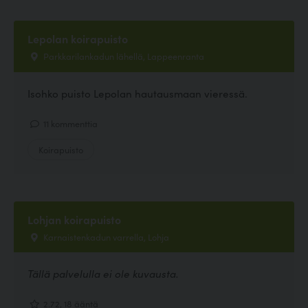
Lepolan koirapuisto
Parkkarilankadun lähellä, Lappeenranta
Isohko puisto Lepolan hautausmaan vieressä.
11 kommenttia
Koirapuisto
Lohjan koirapuisto
Karnaistenkadun varrella, Lohja
Tällä palvelulla ei ole kuvausta.
2.72, 18 ääntä