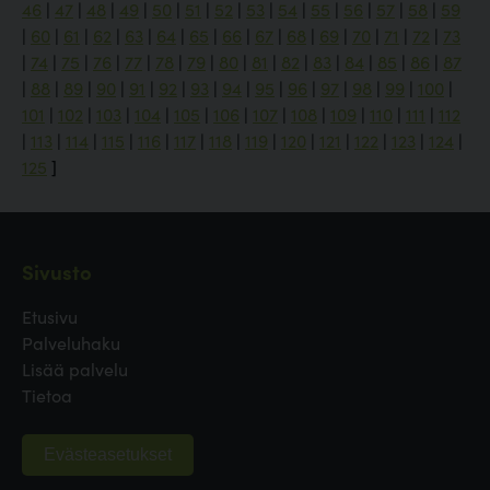
46
|
47
|
48
|
49
|
50
|
51
|
52
|
53
|
54
|
55
|
56
|
57
|
58
|
59
|
60
|
61
|
62
|
63
|
64
|
65
|
66
|
67
|
68
|
69
|
70
|
71
|
72
|
73
|
74
|
75
|
76
|
77
|
78
|
79
|
80
|
81
|
82
|
83
|
84
|
85
|
86
|
87
|
88
|
89
|
90
|
91
|
92
|
93
|
94
|
95
|
96
|
97
|
98
|
99
|
100
|
101
|
102
|
103
|
104
|
105
|
106
|
107
|
108
|
109
|
110
|
111
|
112
|
113
|
114
|
115
|
116
|
117
|
118
|
119
|
120
|
121
|
122
|
123
|
124
|
125
]
Sivusto
Etusivu
Palveluhaku
Lisää palvelu
Tietoa
Evästeasetukset