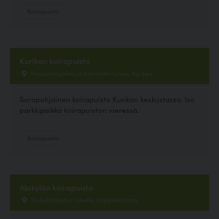
Koirapuisto
Kurikan koirapuisto
Paulaharjuntien ja Kärrytien risteys, Kurikka
Sorapohjainen koirapuisto Kurikan keskustassa. Iso
parkkipaikka koirapuiston vieressä.
Koirapuisto
Alakylän koirapuisto
Toukolankadun lähellä, Lappeenranta