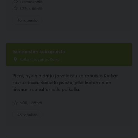
1 kommenttia
3.75, 4 ääntä
Koirapuisto
Isonpuiston koirapuisto
Kotkan isopuisto, Kotka
Pieni, hyvin aidattu ja valaistu koirapuisto Kotkan
keskustassa. Suosittu puisto, joka kuitenkin on
hieman rauhattomalla paikalla.
5.00, 1 ääntä
Koirapuisto