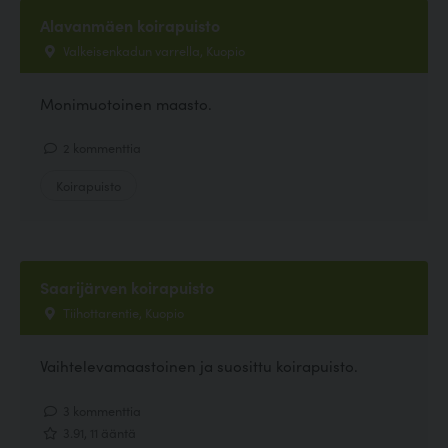
Alavanmäen koirapuisto
Valkeisenkadun varrella, Kuopio
Monimuotoinen maasto.
2 kommenttia
Koirapuisto
Saarijärven koirapuisto
Tiihottarentie, Kuopio
Vaihtelevamaastoinen ja suosittu koirapuisto.
3 kommenttia
3.91, 11 ääntä