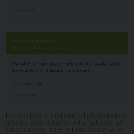
Koirapuisto
Karvetin koirapuisto
Marjapolun varrella, Naantali
Pienehkö koirapuisto Karvetin ulkoilualueella. Aidan
korkeus 150 cm. Kakkapussiautomaatti.
2 kommenttia
Koirapuisto
[
1
|
2
|
3
|
4
|
5
|
6
|
7
|
8
|
9
|
10
|
11
|
12
|
13
|
14
|
15
|
16
|
17
|
18
|
19
|
20
|
21
|
22
|
23
|
24
|
25
|
26
|
27
|
28
|
29
|
30
|
31
|
32
|
33
|
34
|
35
|
36
|
37
|
38
|
39
|
40
|
41
|
42
|
43
|
44
|
45
|