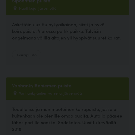
Sipoontien puisto
Nuottikuja, Järvenpää
Äskettäin uusittu nykyaikainen, siisti ja hyvä
koirapuisto. Vieressä parkkipaikka. Talvisin
ongelmana välillä aitojen yli hyppivät suuret koirat.
Koirapuisto
Vanhankylänniemen puisto
Vanhankyläntien varrella, Järvenpää
Todella iso ja monimuotoinen koirapuisto, jossa ei
kuitenkaan ole pienille omaa puolta. Autolla pääsee
lähes portille saakka. Sadekatos. Uusittu keväällä
2018.