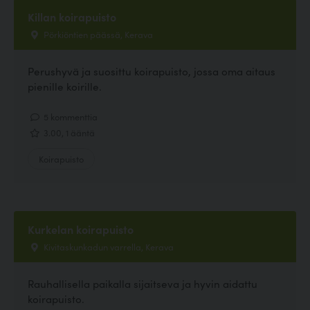
Killan koirapuisto
Pörkiöntien päässä, Kerava
Perushyvä ja suosittu koirapuisto, jossa oma aitaus
pienille koirille.
5 kommenttia
3.00, 1 ääntä
Koirapuisto
Kurkelan koirapuisto
Kivitaskunkadun varrella, Kerava
Rauhallisella paikalla sijaitseva ja hyvin aidattu
koirapuisto.