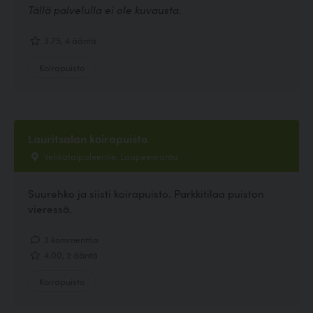
Tällä palvelulla ei ole kuvausta.
3.75, 4 ääntä
Koirapuisto
Lauritsalan koirapuisto
Vehkataipaleentie, Lappeenranta
Suurehko ja siisti koirapuisto. Parkkitilaa puiston
vieressä.
3 kommenttia
4.00, 2 ääntä
Koirapuisto