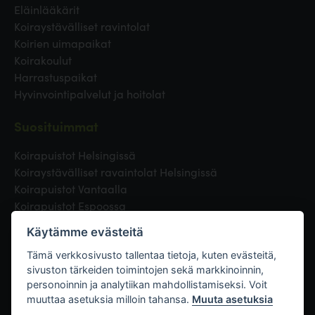
Eläinlääkärit
Koiraystävälliset ravintolat
Koirien uimapaikat
Koirakoulut
Harrastuspaikat
Hyvinvointipalvelut ja hoitolat
Suosituimmat
Koirapuistot Helsingissä
Koiraystävälliset ravaintolat Helsingissä
Koirapuistot Vantaalla
Koirapuistot Espoossa
Koirapuistot Turussa
Käytämme evästeitä
Eläinlääkäri Helsingissä
Koirapuistot Tampereella
Tämä verkkosivusto tallentaa tietoja, kuten evästeitä,
sivuston tärkeiden toimintojen sekä markkinoinnin,
personoinnin ja analytiikan mahdollistamiseksi. Voit
Linkit
muuttaa asetuksia milloin tahansa.
Muuta asetuksia