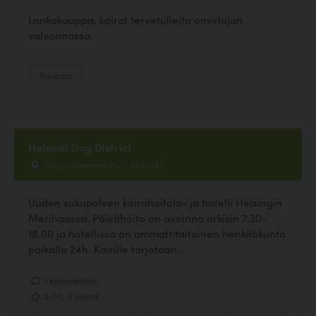
Lankakauppa, koirat tervetulleita omistajan
valvonnassa.
Kauppa
Helsinki Dog District
Haapaniemenkatu 7, Helsinki
Uuden sukupolven koirahoitola- ja hotelli Helsingin
Merihaassa. Päivähoito on avoinna arkisin 7.30-
18.00 ja hotellissa on ammattitaitoinen henkilökunta
paikalla 24h. Koirille tarjotaan...
1 kommenttia
2.00, 3 ääntä