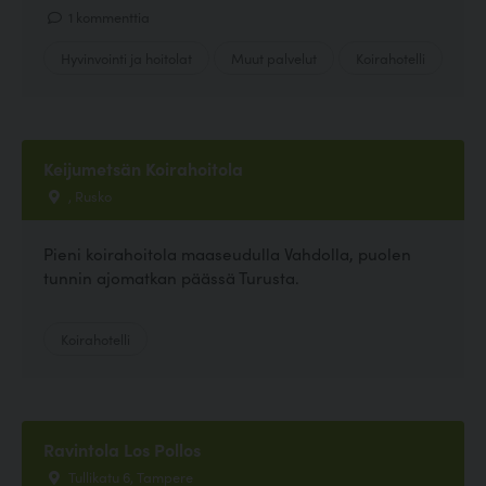
1 kommenttia
Hyvinvointi ja hoitolat
Muut palvelut
Koirahotelli
Keijumetsän Koirahoitola
, Rusko
Pieni koirahoitola maaseudulla Vahdolla, puolen
tunnin ajomatkan päässä Turusta.
Koirahotelli
Ravintola Los Pollos
Tullikatu 6, Tampere