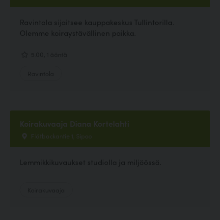
Ravintola sijaitsee kauppakeskus Tullintorilla.
Olemme koiraystävällinen paikka.
5.00, 1 ääntä
Ravintola
Koirakuvaaja Diana Kortelahti
Flätbackantie 1, Sipoo
Lemmikkikuvaukset studiolla ja miljöössä.
Koirakuvaaja