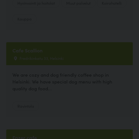
Hyvinvointi ja hoitolat
Muut palvelut
Koirahotelli
Kauppa
Cafe Scallion
Fredrikinkatu 33, Helsinki
We are cozy and dog friendly coffee shop in
Helsinki. We have special dog menu with high
quality dog food...
Ravintola
Fazer cafe