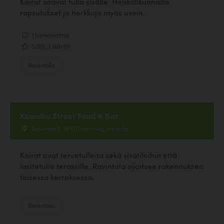
Koirat saavat tulla sisälle. Henkilökunnalta
rapsutukset ja herkkuja myös usein.
1 kommenttia
5.00, 3 ääntä
Ravintola
Kusmiku Street Food & Bar
Savontie 7, 18100 Heinola, Heinola
Koirat ovat tervetulleita sekä sisätiloihin että
lasitetulle terassille. Ravintola sijaitsee rakennuksen
toisessa kerroksessa.
Ravintola