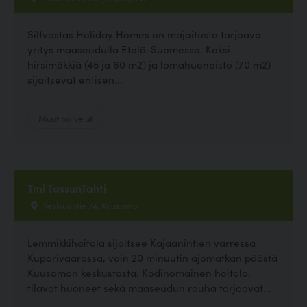
Silfvastas Holiday Homes on majoitusta tarjoava
yritys maaseudulla Etelä-Suomessa. Kaksi
hirsimökkiä (45 ja 60 m2) ja lomahuoneisto (70 m2)
sijaitsevat entisen...
Muut palvelut
Tmi TassunTahti
Vesisuontie 74, Kuusamo
Lemmikkihoitola sijaitsee Kajaanintien varressa
Kuparivaarassa, vain 20 minuutin ajomatkan päästä
Kuusamon keskustasta. Kodinomainen hoitola,
tilavat huoneet sekä maaseudun rauha tarjoavat...