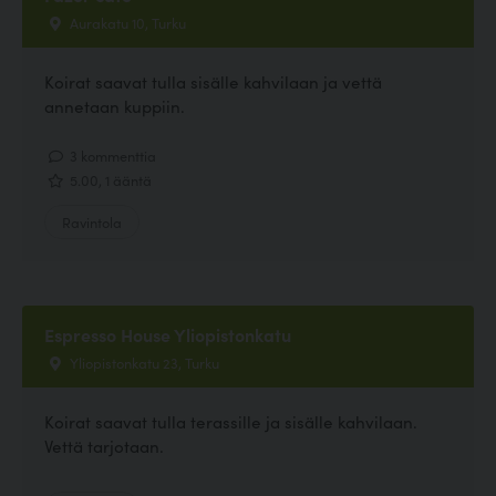
Aurakatu 10, Turku
Koirat saavat tulla sisälle kahvilaan ja vettä
annetaan kuppiin.
3 kommenttia
5.00, 1 ääntä
Ravintola
Espresso House Yliopistonkatu
Yliopistonkatu 23, Turku
Koirat saavat tulla terassille ja sisälle kahvilaan.
Vettä tarjotaan.