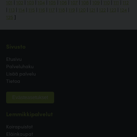
101
|
102
|
103
|
104
|
105
|
106
|
107
|
108
|
109
|
110
|
111
|
112
|
113
|
114
|
115
|
116
|
117
|
118
|
119
|
120
|
121
|
122
|
123
|
124
|
125
]
Sivusto
Etusivu
Palveluhaku
Lisää palvelu
Tietoa
Evästeasetukset
Lemmikkipalvelut
Koirapuistot
Eläinkaupat