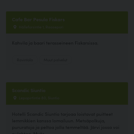
Cafe Bar Pesula Fiskars
Hälleforsintie 1, Raasepori
Kahvila ja baari terasseineen Fiskarsissa.
Ravintola
Muut palvelut
Scandic Siuntio
Lepopirtintie 80, Siuntio
Hotelli Scandic Siuntio tarjoaa loistavat puitteet
lemmikkien kanssa lomailuun. Metsäpolkuja,
pururatoja ja peltoa jolla temmeltää. Järvi jossa voi
pulahtaa. Myös...