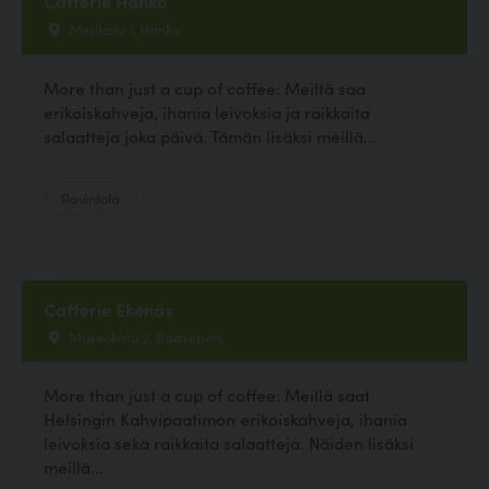
Cafferie Hanko
Merikatu 1, Hanko
More than just a cup of coffee: Meiltä saa
erikoiskahveja, ihania leivoksia ja raikkaita
salaatteja joka päivä. Tämän lisäksi meillä...
Ravintola
Cafferie Ekenäs
Museokatu 2, Raasepori
More than just a cup of coffee: Meillä saat
Helsingin Kahvipaatimon erikoiskahveja, ihania
leivoksia sekä raikkaita salaatteja. Näiden lisäksi
meillä...