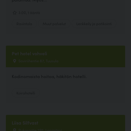
3.00, 1 ääntä
Ravintola
Muut palvelut
Lenkkeily ja patikointi
Pet hotel vohveli
Saviriihentie 87, Tuusula
Kodinomaista hoitoa, häkitön hotelli.
Koirahotelli
Liisa Silfvast
Pukarontie 292, Lapinjärvi