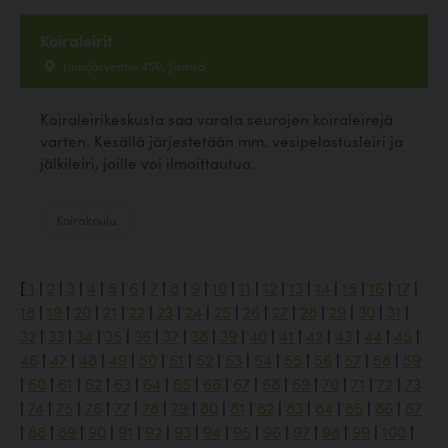
Koiraleirit
Jumijärventie 450, Jämsä
Koiraleirikeskusta saa varata seurojen koiraleirejä
varten. Kesällä järjestetään mm. vesipelastusleiri ja
jälkileiri, joille voi ilmoittautua.
Koirakoulu
[
1
|
2
|
3
|
4
|
5
|
6
|
7
|
8
|
9
|
10
|
11
|
12
|
13
|
14
|
15
|
16
|
17
|
18
|
19
|
20
|
21
|
22
|
23
|
24
|
25
|
26
|
27
|
28
|
29
|
30
|
31
|
32
|
33
|
34
|
35
|
36
|
37
|
38
|
39
|
40
|
41
|
42
|
43
|
44
|
45
|
46
|
47
|
48
|
49
|
50
|
51
|
52
|
53
|
54
|
55
|
56
|
57
|
58
|
59
|
60
|
61
|
62
|
63
|
64
|
65
|
66
|
67
|
68
|
69
|
70
|
71
|
72
|
73
|
74
|
75
|
76
|
77
|
78
|
79
|
80
|
81
|
82
|
83
|
84
|
85
|
86
|
87
|
88
|
89
|
90
|
91
|
92
|
93
|
94
|
95
|
96
|
97
|
98
|
99
|
100
|