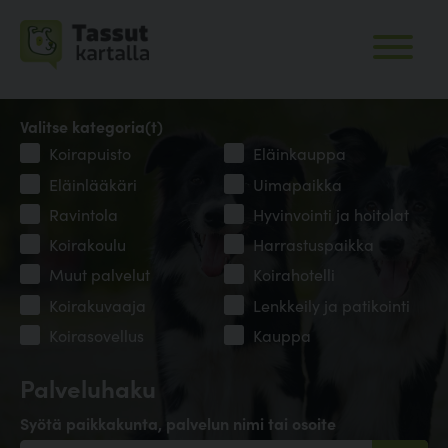
Valitse kategoria(t)
Koirapuisto
Eläinkauppa
Eläinlääkäri
Uimapaikka
Ravintola
Hyvinvointi ja hoitolat
Koirakoulu
Harrastuspaikka
Muut palvelut
Koirahotelli
Koirakuvaaja
Lenkkeily ja patikointi
Koirasovellus
Kauppa
Palveluhaku
Syötä paikkakunta, palvelun nimi tai osoite