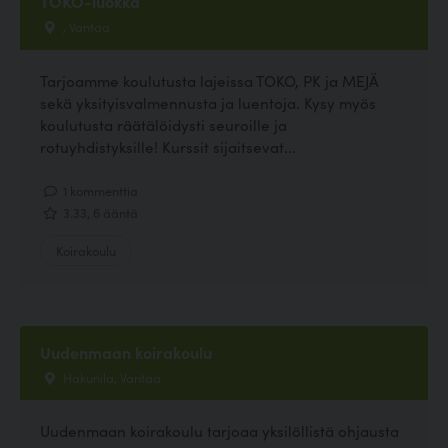
TOKO-luokka
, Vantaa
Tarjoamme koulutusta lajeissa TOKO, PK ja MEJÄ
sekä yksityisvalmennusta ja luentoja. Kysy myös
koulutusta räätälöidysti seuroille ja
rotuyhdistyksille! Kurssit sijaitsevat...
1 kommenttia
3.33, 6 ääntä
Koirakoulu
Uudenmaan koirakoulu
Hakunila, Vantaa
Uudenmaan koirakoulu tarjoaa yksilöllistä ohjausta