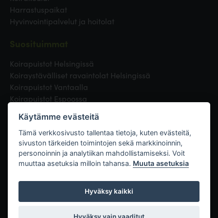
Harrastuspaikat
Hyvinvointipalvelut ja hoitolat
Suosituimmat
Koirapuistot Helsingissä
Koiraystävälliset ravaintolat Helsingissä
Koirapuistot Vantaalla
Koirapuistot Espoossa
Koirapuistot Turussa
Käytämme evästeitä
Eläinlääkäri Helsingissä
Koirapuistot Tampereella
Tämä verkkosivusto tallentaa tietoja, kuten evästeitä,
sivuston tärkeiden toimintojen sekä markkinoinnin,
personoinnin ja analytiikan mahdollistamiseksi. Voit
Linkit
muuttaa asetuksia milloin tahansa.
Muuta asetuksia
Hyväksy kaikki
Hyväksy vain vaaditut