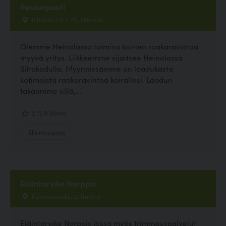
Ressunpuoti
Siltakatu 12 L 7B, Heinola
Olemme Heinolassa toimiva koirien raakaravintoa
myyvä yritys. Liikkeemme sijaitsee Heinolassa
Siltakadulla. Myynnissämme on laadukasta
kotimaista raakaravintoa koirallesi. Laadun
takaamme sillä,...
2.11, 9 ääntä
Eläinkauppa
Eläintarvike Norppis
Kanava-aukio 2, Imatra
Eläintarvike Norppis jossa myös trimmauspalvelut