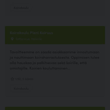
Koirakoulu
Koirakoulu Pieni Koiruus
Tattarisuo, Helsinki
Tavoitteemme on saada asiakkaamme innostumaan
ja nauttimaan koiraharrastuksesta. Oppimisen tulee
olla hauskaa ja palkitsevaa sekä koirille, että
omistajille. Koirien kouluttaminen...
1.50, 2 ääntä
Koirakoulu