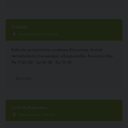
Fratello
Yliopistonkatu 6, Helsinki
Kahvila ja ravintola uudessa Kluuvissa. Koirat
tervetulleita lounasajan ulkopuolella. Avoinna Ma-
Pe 7:30-20 · La 10-18 · Su 12-18
Ravintola
Cafe Kultapalmu
Vaasankatu 4, Helsinki