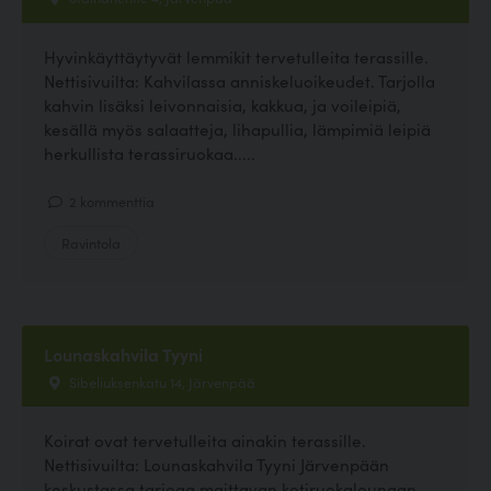
Hyvinkäyttäytyvät lemmikit tervetulleita terassille.
Nettisivuilta: Kahvilassa anniskeluoikeudet. Tarjolla
kahvin lisäksi leivonnaisia, kakkua, ja voileipiä,
kesällä myös salaatteja, lihapullia, lämpimiä leipiä
herkullista terassiruokaa.....
2 kommenttia
Ravintola
Lounaskahvila Tyyni
Sibeliuksenkatu 14, Järvenpää
Koirat ovat tervetulleita ainakin terassille.
Nettisivuilta: Lounaskahvila Tyyni Järvenpään
keskustassa tarjoaa maittavan kotiruokalounaan