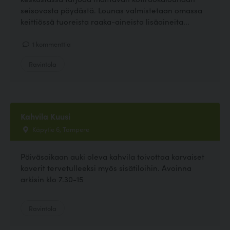
seisovasta pöydästä. Lounas valmistetaan omassa
keittiössä tuoreista raaka-aineista lisäaineita...
1 kommenttia
Ravintola
Kahvila Kuusi
Käpytie 6, Tampere
Päiväsaikaan auki oleva kahvila toivottaa karvaiset
kaverit tervetulleeksi myös sisätiloihin. Avoinna
arkisin klo 7.30-15
Ravintola