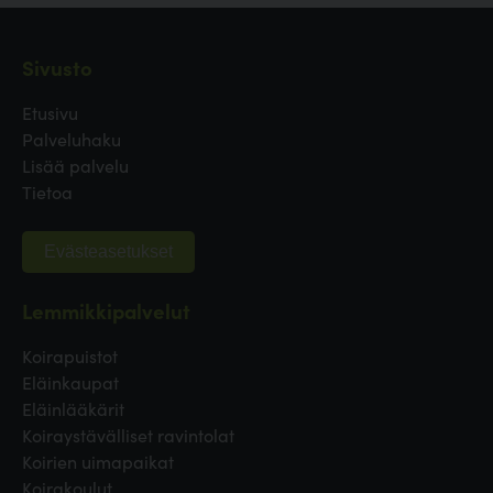
Sivusto
Etusivu
Palveluhaku
Lisää palvelu
Tietoa
Evästeasetukset
Lemmikkipalvelut
Koirapuistot
Eläinkaupat
Eläinlääkärit
Koiraystävälliset ravintolat
Koirien uimapaikat
Koirakoulut