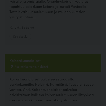
koiralle ja omistajalle. Ongelmakoirien koulutus
tapahtuu asiakkaan kotona ja kurssit Vantaalla.
Tottelevaisuuskoulutuksen ja muiden kurssien
yksityistuntien...
2.97, 35 ääntä
Koirakoulu
Koirankuonolaiset
Malminkartano, Helsinki
Koirankuonolaiset palvelee seuraavilla
paikkakunnilla: Helsinki, Nurmijärvi, Tuusula, Espoo,
Vantaa, Vihti. Koirankuonolaiset palvelee
asiakkaitaan kaikissa koirankoulutukseen liittyvissä
asioissa niin kurssien kuin yksityistuntien...