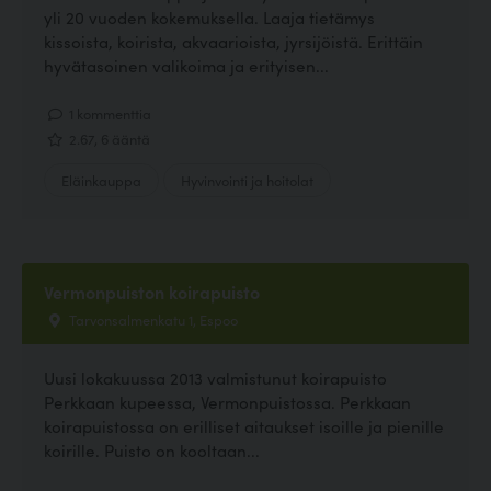
yli 20 vuoden kokemuksella. Laaja tietämys
kissoista, koirista, akvaarioista, jyrsijöistä. Erittäin
hyvätasoinen valikoima ja erityisen...
1 kommenttia
2.67, 6 ääntä
Eläinkauppa
Hyvinvointi ja hoitolat
Vermonpuiston koirapuisto
Tarvonsalmenkatu 1, Espoo
Uusi lokakuussa 2013 valmistunut koirapuisto
Perkkaan kupeessa, Vermonpuistossa. Perkkaan
koirapuistossa on erilliset aitaukset isoille ja pienille
koirille. Puisto on kooltaan...