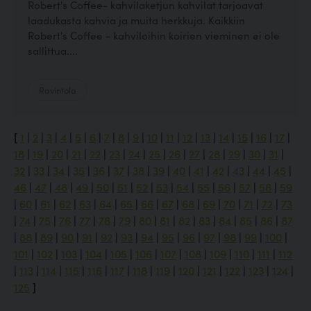
Robert's Coffee- kahvilaketjun kahvilat tarjoavat
laadukasta kahvia ja muita herkkuja. Kaikkiin
Robert's Coffee - kahviloihin koirien vieminen ei ole
sallittua....
Ravintola
[
1
|
2
|
3
|
4
|
5
|
6
|
7
|
8
|
9
|
10
|
11
|
12
|
13
|
14
|
15
|
16
|
17
|
18
|
19
|
20
|
21
|
22
|
23
|
24
|
25
|
26
|
27
|
28
|
29
|
30
|
31
|
32
|
33
|
34
|
35
|
36
|
37
|
38
|
39
|
40
|
41
|
42
|
43
|
44
|
45
|
46
|
47
|
48
|
49
|
50
|
51
|
52
|
53
|
54
|
55
|
56
|
57
|
58
|
59
|
60
|
61
|
62
|
63
|
64
|
65
|
66
|
67
|
68
|
69
|
70
|
71
|
72
|
73
|
74
|
75
|
76
|
77
|
78
|
79
|
80
|
81
|
82
|
83
|
84
|
85
|
86
|
87
|
88
|
89
|
90
|
91
|
92
|
93
|
94
|
95
|
96
|
97
|
98
|
99
|
100
|
101
|
102
|
103
|
104
|
105
|
106
|
107
|
108
|
109
|
110
|
111
|
112
|
113
|
114
|
115
|
116
|
117
|
118
|
119
|
120
|
121
|
122
|
123
|
124
|
125
]