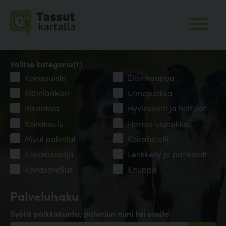
Valitse kategoria(t)
Koirapuisto
Eläinkauppa
Eläinlääkäri
Uimapaikka
Ravintola
Hyvinvointi ja hoitolat
Koirakoulu
Harrastuspaikka
Muut palvelut
Koirahotelli
Koirakuvaaja
Lenkkeily ja patikointi
Koirasovellus
Kauppa
Palveluhaku
Syötä paikkakunta, palvelun nimi tai osoite