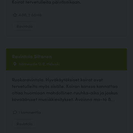
Koirat tervetulleita päiväsaikaan.
4.00, 2 ääntä
Ravintola
Ravintola Siltanen
Hämeentie 13 B, Helsinki
Ruokaravintola. Hyväkäytöksiset koirat ovat
tervetulleita myös sisälle. Koiran kanssa kannattaa
ottaa huomioon mahdollinen ruuhka-aika ja joskus
kovaääniset musiikkiesitykset. Avoinna ma–to &...
1 kommenttia
Ravintola