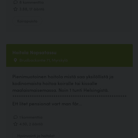
8 kommenttia
3.88, 17 ääntä
Koirapuisto
Hoitola Nopsatassu
Brudbackantie 71, Myrskylä
Pienimuotoinen hoitola mistä saa yksilöllistä ja
kodinomaista hoitoa koiralle tai kissalle
maalaismaisemassa. Noin 1 tunti Helsingistä.
*****************************************************
Ett litet pensionat vart man får...
1 kommenttia
4.50, 2 ääntä
Hyvinvointi ja hoitolat