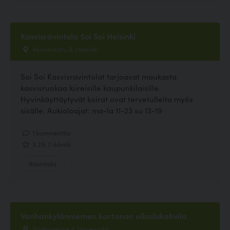
Kasvisravintola Soi Soi Helsinki
Vaasankatu 9, Helsinki
Soi Soi Kasvisravintolat tarjoavat maukasta
kasvisruokaa kiireisille kaupunkilaisille.
Hyvinkäyttäytyvät koirat ovat tervetulleita myös
sisälle. Aukioloajat: ma-la 11-23 su 13-19
1 kommenttia
3.29, 7 ääntä
Ravintola
Vanhankylänniemen kartanon ulkoilukahvila
Stålhanentie 4, Järvenpää