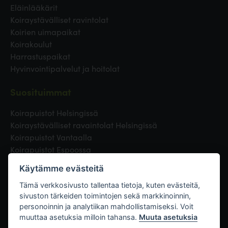
Eläinlääkärit
Koiraystävälliset ravintolat
Koirien uimapaikat
Koirakoulut
Harrastuspaikat
Hyvinvointipalvelut ja hoitolat
Suosituimmat
Koirapuistot Helsingissä
Koiraystävälliset ravaintolat Helsingissä
Koirapuistot Vantaalla
Koirapuistot Espoossa
Koirapuistot Turussa
Käytämme evästeitä
Eläinlääkäri Helsingissä
Koirapuistot Tampereella
Tämä verkkosivusto tallentaa tietoja, kuten evästeitä,
sivuston tärkeiden toimintojen sekä markkinoinnin,
personoinnin ja analytiikan mahdollistamiseksi. Voit
Linkit
muuttaa asetuksia milloin tahansa.
Muuta asetuksia