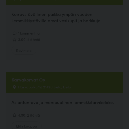
Koiraystävällinen paikka ympäri vuoden.
Lemmikkiystäville omat vesikupit ja herkkuja.
1 kommenttia
3.00, 5 ääntä
Ravintola
Karvakorvat Oy
Härkäpolku 19, 21420 Lieto, Lieto
Asiantunteva ja monipuolinen lemmikkitarvikeliike.
4.50, 2 ääntä
Eläinkauppa