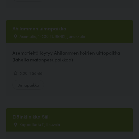
Ahilammen uimapaikka
Asematie, 14200 TURENKI, Janakkala
Asematieltä löytyy Ahilammen koirien uittopaikka
(lähellä matonpesupaikkaa)
5.00, 1 ääntä
Uimapaikka
Eläinklinikka Siili
Kappelikatu 11, Kouvola