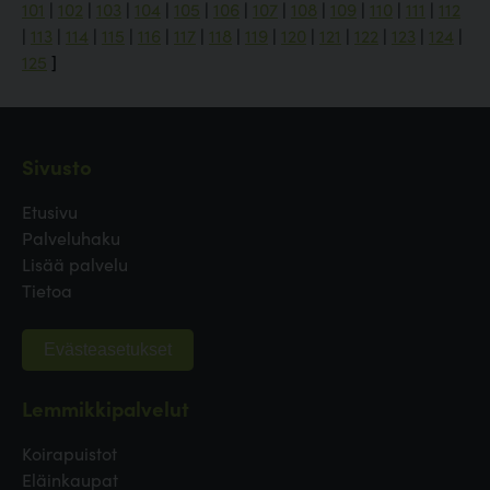
101
|
102
|
103
|
104
|
105
|
106
|
107
|
108
|
109
|
110
|
111
|
112
|
113
|
114
|
115
|
116
|
117
|
118
|
119
|
120
|
121
|
122
|
123
|
124
|
125
]
Sivusto
Etusivu
Palveluhaku
Lisää palvelu
Tietoa
Evästeasetukset
Lemmikkipalvelut
Koirapuistot
Eläinkaupat