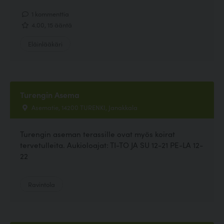
1 kommenttia
4.00, 15 ääntä
Eläinlääkäri
Turengin Asema
Asematie, 14200 TURENKI, Janakkala
Turengin aseman terassille ovat myös koirat
tervetulleita. Aukioloajat: TI-TO JA SU 12-21 PE-LA 12-
22
Ravintola