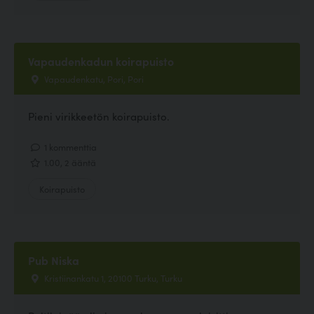
Vapaudenkadun koirapuisto
Vapaudenkatu, Pori, Pori
Pieni virikkeetön koirapuisto.
1 kommenttia
1.00, 2 ääntä
Koirapuisto
Pub Niska
Kristiinankatu 1, 20100 Turku, Turku