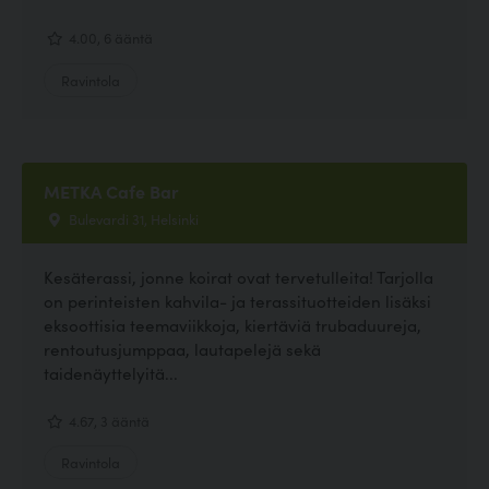
4.00, 6 ääntä
Ravintola
METKA Cafe Bar
Bulevardi 31, Helsinki
Kesäterassi, jonne koirat ovat tervetulleita! Tarjolla
on perinteisten kahvila- ja terassituotteiden lisäksi
eksoottisia teemaviikkoja, kiertäviä trubaduureja,
rentoutusjumppaa, lautapelejä sekä
taidenäyttelyitä...
4.67, 3 ääntä
Ravintola