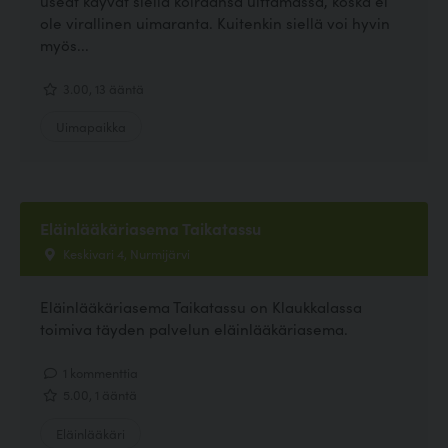
useat käyvät siellä koiraansa uittamassa, koska ei
ole virallinen uimaranta. Kuitenkin siellä voi hyvin
myös...
3.00, 13 ääntä
Uimapaikka
Eläinlääkäriasema Taikatassu
Keskivari 4, Nurmijärvi
Eläinlääkäriasema Taikatassu on Klaukkalassa
toimiva täyden palvelun eläinlääkäriasema.
1 kommenttia
5.00, 1 ääntä
Eläinlääkäri