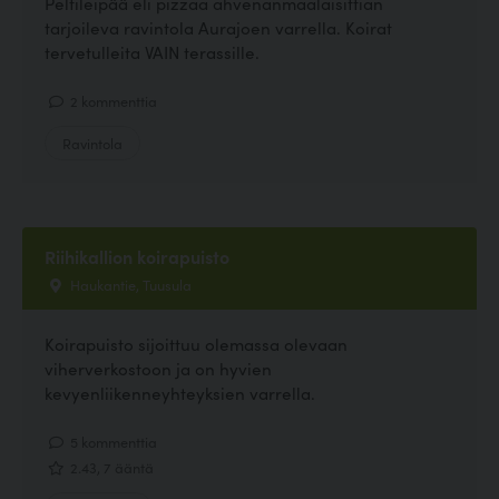
Peltileipää eli pizzaa ahvenanmaalaisittian
tarjoileva ravintola Aurajoen varrella. Koirat
tervetulleita VAIN terassille.
2 kommenttia
Ravintola
Riihikallion koirapuisto
Haukantie, Tuusula
Koirapuisto sijoittuu olemassa olevaan
viherverkostoon ja on hyvien
kevyenliikenneyhteyksien varrella.
5 kommenttia
2.43, 7 ääntä