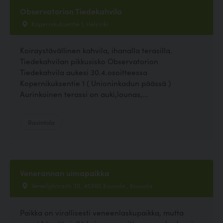
Observatorion Tiedekahvila
Kopernikuksentie 1, Helsinki
Koiraystävällinen kahvila, ihanalla terasilla.
Tiedekahvilan pikkusisko Observatorion
Tiedekahvila aukesi 30.4.osoitteessa
Kopernikuksentie 1 ( Unioninkadun päässä )
Aurinkoinen terassi on auki,lounas,...
Ravintola
Venerannan uimapaikka
Veneilijänraitti 30, 45360 Kouvola , Kouvola
Paikka on virallisesti veneenlaskupaikka, mutta