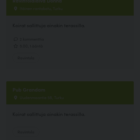
Ravintolalaiva Donna
Itäinen rantakatu, Turku
Koirat sallittuja ainakin terassilla.
2 kommenttia
5.00, 1 ääntä
Ravintola
Pub Grandam
Uudenmaantie 58, Turku
Koirat sallittuja ainakin terassilla.
Ravintola