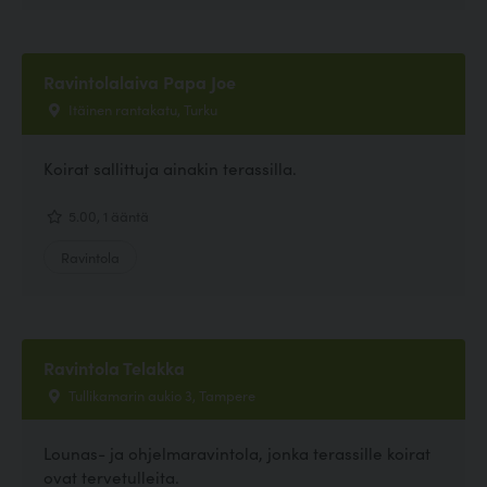
Ravintolalaiva Papa Joe
Itäinen rantakatu, Turku
Koirat sallittuja ainakin terassilla.
5.00, 1 ääntä
Ravintola
Ravintola Telakka
Tullikamarin aukio 3, Tampere
Lounas- ja ohjelmaravintola, jonka terassille koirat
ovat tervetulleita.