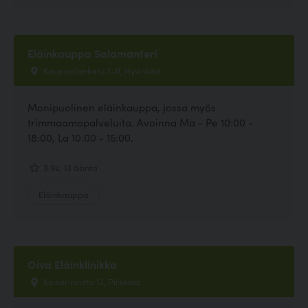
Eläinkauppa Salamanteri
Kauppalankatu 7-11, Hyvinkää
Monipuolinen eläinkauppa, jossa myös
trimmaamopalveluita. Avoinna Ma - Pe 10:00 -
18:00, La 10:00 - 15:00.
3.92, 13 ääntä
Eläinkauppa
Oiva Eläinklinikka
Keisarinviitta 13, Pirkkala