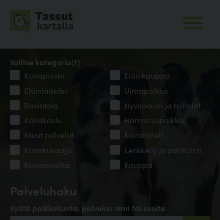
Valitse kategoria(t)
Koirapuisto
Eläinkauppa
Eläinlääkäri
Uimapaikka
Ravintola
Hyvinvointi ja hoitolat
Koirakoulu
Harrastuspaikka
Muut palvelut
Koirahotelli
Koirakuvaaja
Lenkkeily ja patikointi
Koirasovellus
Kauppa
Palveluhaku
Syötä paikkakunta, palvelun nimi tai osoite