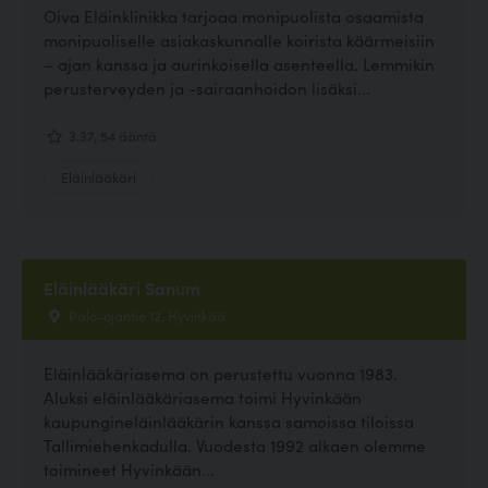
Oiva Eläinklinikka tarjoaa monipuolista osaamista
monipuoliselle asiakaskunnalle koirista käärmeisiin
– ajan kanssa ja aurinkoisella asenteella. Lemmikin
perusterveyden ja -sairaanhoidon lisäksi...
3.37, 54 ääntä
Eläinlääkäri
Eläinlääkäri Sanum
Palo-ojantie 12, Hyvinkää
Eläinlääkäriasema on perustettu vuonna 1983.
Aluksi eläinlääkäriasema toimi Hyvinkään
kaupungineläinlääkärin kanssa samoissa tiloissa
Tallimiehenkadulla. Vuodesta 1992 alkaen olemme
toimineet Hyvinkään...