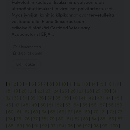
Palveluihin kuuluvat lisäksi mm. vatsaontelon
ultraäänitutkimukset ja viralliset polvitarkastukset.
Myös jyrsijät, kanit ja kilpikonnat ovat tervetulleita
vastaanotolle. Pieneläinsairauksien
erikoiseläinlääkäri Certified Veterinary
Acupuncturist ERJA...
3 kommenttia
2.85, 52 ääntä
Eläinlääkäri
[
1
|
2
|
3
|
4
|
5
|
6
|
7
|
8
|
9
|
10
|
11
|
12
|
13
|
14
|
15
|
16
|
17
|
18
|
19
|
20
|
21
|
22
|
23
|
24
|
25
|
26
|
27
|
28
|
29
|
30
|
31
|
32
|
33
|
34
|
35
|
36
|
37
|
38
|
39
|
40
|
41
|
42
|
43
|
44
|
45
|
46
|
47
|
48
|
49
|
50
|
51
|
52
|
53
|
54
|
55
|
56
|
57
|
58
|
59
|
60
|
61
|
62
|
63
|
64
|
65
|
66
|
67
|
68
|
69
|
70
|
71
|
72
|
73
|
74
|
75
|
76
|
77
|
78
|
79
|
80
|
81
|
82
|
83
|
84
|
85
|
86
|
87
|
88
|
89
|
90
|
91
|
92
|
93
|
94
|
95
|
96
|
97
|
98
|
99
|
100
|