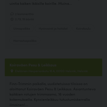
uintia kaiken ikäisille koirille. Muina...
2 kommenttia
2.79, 19 ääntä
Uimapaikka
Hyvinvointi ja hoitolat
Koirakoulu
Harrastuspaikka
Koiraväen Pesu & Leikkaus
Eteläinen Hesperiankatu 16 A, 00100 Helsinki, Helsinki
Finn-Trimmin paikalla, uudistetuissa tiloissa on
aloittanut Koiraväen Pesu & Leikkaus. Asiantunteva
kaikkien rotujen trimmaamo, 16 vuoden
kokemuksella. Kynsienleikkuu tutustumiskerralla
ilmainen!...