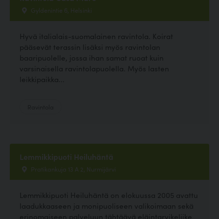
Gyldenintie 6, Helsinki
Hyvä italialais-suomalainen ravintola. Koirat
pääsevät terassin lisäksi myös ravintolan
baaripuolelle, jossa ihan samat ruoat kuin
varsinaisella ravintolapuolella. Myös lasten
leikkipaikka...
Ravintola
Lemmikkipuoti Heiluhäntä
Pratikankuja 13 A 2, Nurmijärvi
Lemmikkipuoti Heiluhäntä on elokuussa 2005 avattu
laadukkaaseen ja monipuoliseen valikoimaan sekä
erinomaiseen palveluun tähtäävä eläintarvikeliike