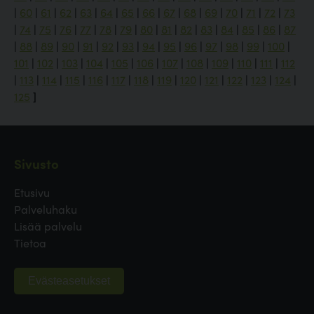
|
60
|
61
|
62
|
63
|
64
|
65
|
66
|
67
|
68
|
69
|
70
|
71
|
72
|
73
|
74
|
75
|
76
|
77
|
78
|
79
|
80
|
81
|
82
|
83
|
84
|
85
|
86
|
87
|
88
|
89
|
90
|
91
|
92
|
93
|
94
|
95
|
96
|
97
|
98
|
99
|
100
|
101
|
102
|
103
|
104
|
105
|
106
|
107
|
108
|
109
|
110
|
111
|
112
|
113
|
114
|
115
|
116
|
117
|
118
|
119
|
120
|
121
|
122
|
123
|
124
|
125
]
Sivusto
Etusivu
Palveluhaku
Lisää palvelu
Tietoa
Evästeasetukset