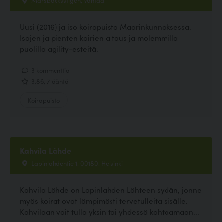
Uusi (2016) ja iso koirapuisto Maarinkunnaksessa.
Isojen ja pienten koirien aitaus ja molemmilla
puolilla agility-esteitä.
3 kommenttia
3.86, 7 ääntä
Koirapuisto
Kahvila Lähde
Lapinlahdentie 1, 00180, Helsinki
Kahvila Lähde on Lapinlahden Lähteen sydän, jonne
myös koirat ovat lämpimästi tervetulleita sisälle.
Kahvilaan voit tulla yksin tai yhdessä kohtaamaan...