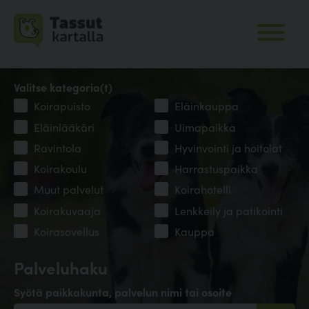
Valitse kategoria(t)
Koirapuisto
Eläinkauppa
Eläinlääkäri
Uimapaikka
Ravintola
Hyvinvointi ja hoitolat
Koirakoulu
Harrastuspaikka
Muut palvelut
Koirahotelli
Koirakuvaaja
Lenkkeily ja patikointi
Koirasovellus
Kauppa
Palveluhaku
Syötä paikkakunta, palvelun nimi tai osoite