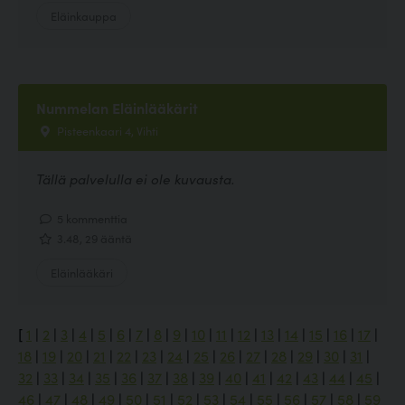
Eläinkauppa
Nummelan Eläinlääkärit
Pisteenkaari 4, Vihti
Tällä palvelulla ei ole kuvausta.
5 kommenttia
3.48, 29 ääntä
Eläinlääkäri
[
1
|
2
|
3
|
4
|
5
|
6
|
7
|
8
|
9
|
10
|
11
|
12
|
13
|
14
|
15
|
16
|
17
|
18
|
19
|
20
|
21
|
22
|
23
|
24
|
25
|
26
|
27
|
28
|
29
|
30
|
31
|
32
|
33
|
34
|
35
|
36
|
37
|
38
|
39
|
40
|
41
|
42
|
43
|
44
|
45
|
46
|
47
|
48
|
49
|
50
|
51
|
52
|
53
|
54
|
55
|
56
|
57
|
58
|
59