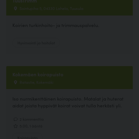
TuusTrimm
Sointupiha 5, 04330 Lahela, Tuusula
Koirien turkinhoito- ja trimmauspalvelu.
Hyvinvointi ja hoitolat
Kokemäen koirapuisto
Ratastie, Kokemäki
Iso nurmikenttäinen koirapuisto. Matalat ja huterat
aidat joista hyppivät koirat voivat tulla herkästi yli.
2 kommenttia
5.00, 1 ääntä
Koirapuisto