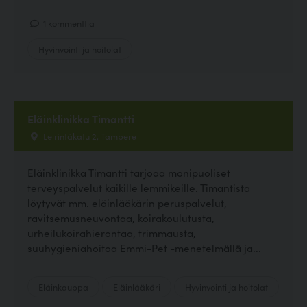
1 kommenttia
Hyvinvointi ja hoitolat
Eläinklinikka Timantti
Leirintäkatu 2, Tampere
Eläinklinikka Timantti tarjoaa monipuoliset
terveyspalvelut kaikille lemmikeille. Timantista
löytyvät mm. eläinlääkärin peruspalvelut,
ravitsemusneuvontaa, koirakoulutusta,
urheilukoirahierontaa, trimmausta,
suuhygieniahoitoa Emmi-Pet -menetelmällä ja...
Eläinkauppa
Eläinlääkäri
Hyvinvointi ja hoitolat