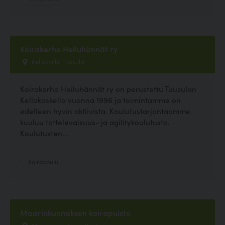
Koirakerho Heiluhännät ry
Kellokoski, Tuusula
Koirakerho Heiluhännät ry on perustettu Tuusulan
Kellokoskella vuonna 1996 ja toimintamme on
edelleen hyvin aktiivista. Koulutustarjontaamme
kuuluu tottelevaisuus- ja agilitykoulutusta.
Koulutusten...
Koirakoulu
Maarinkunnaksen koirapuisto
Marsbacksstigen, Vantaa