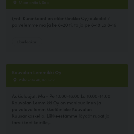
Maorlantie 1, Salo
(Ent. Kuninkaantien eläinklinikka Oy) aukiolot /
palvelemme ma ja ke 8-20 ti, to ja pe 8-18 La 8-16
Eläinlääkäri
Kouvolan Lemmikki Oy
Valtakatu 40, Kouvola
Aukioloajat: Ma - Pe 10.00-18.00 La 10.00-14.00
Kouvolan Lemmikki Oy on monipuolinen ja
palveleva lemmikkieläinliike Kouvolan
Kuusankoskella. Liikkeestämme löydät ruoat ja
tarvikkeet koirille,...