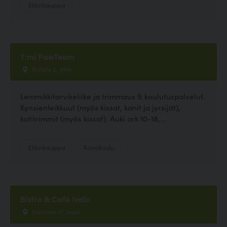
Eläinkauppa
T:mi PawTeam
Riihitie 2, Vihti
Lemmikkitarvikeliike ja trimmaus & koulutuspalvelut.
Kynsienleikkuut (myös kissat, kanit ja jyrsijät),
kotitrimmit (myös kissat). Auki ark 10-18,...
Eläinkauppa
Koirakoulu
Bistro & Café Ivalo
Ivalontie 17, Inari