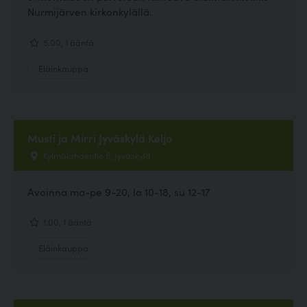
Nurmijärven kirkonkylällä.
5.00, 1 ääntä
Eläinkauppa
Musti ja Mirri Jyväskylä Keljo
Kylmälahdentie 6, Jyväskylä
Avoinna ma-pe 9-20, la 10-18, su 12-17
1.00, 1 ääntä
Eläinkauppa