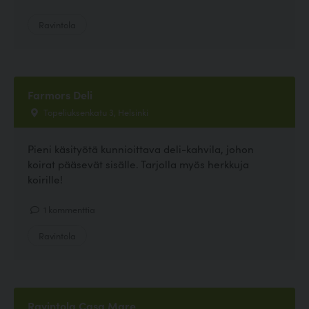
Ravintola
Farmors Deli
Topeliuksenkatu 3, Helsinki
Pieni käsityötä kunnioittava deli-kahvila, johon
koirat pääsevät sisälle. Tarjolla myös herkkuja
koirille!
1 kommenttia
Ravintola
Ravintola Casa Mare