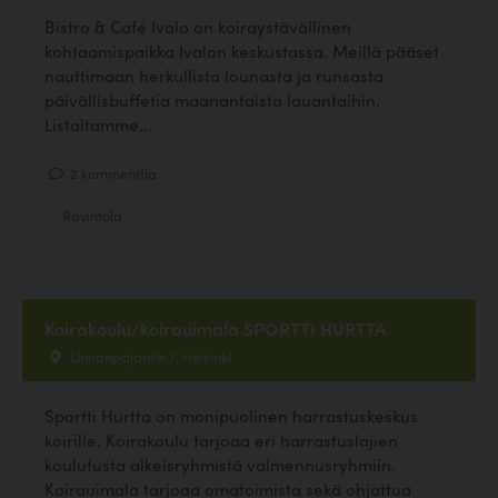
Bistro & Café Ivalo on koiraystävällinen
kohtaamispaikka Ivalon keskustassa. Meillä pääset
nauttimaan herkullista lounasta ja runsasta
päivällisbuffetia maanantaista lauantaihin.
Listaltamme...
2 kommenttia
Ravintola
Koirakoulu/koirauimala SPORTTI HURTTA
Linnanpajantie 7, Helsinki
Sportti Hurtta on monipuolinen harrastuskeskus
koirille. Koirakoulu tarjoaa eri harrastuslajien
koulutusta alkeisryhmistä valmennusryhmiin.
Koirauimala tarjoaa omatoimista sekä ohjattua