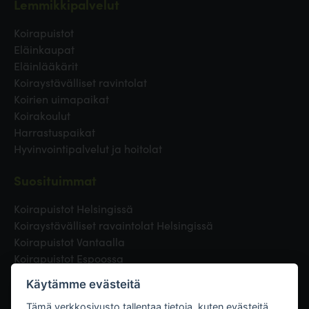
Lemmikkipalvelut
Koirapuistot
Eläinkaupat
Eläinlääkärit
Koiraystävälliset ravintolat
Koirien uimapaikat
Koirakoulut
Harrastuspaikat
Hyvinvointipalvelut ja hoitolat
Suosituimmat
Koirapuistot Helsingissä
Koiraystävälliset ravaintolat Helsingissä
Koirapuistot Vantaalla
Koirapuistot Espoossa
Koirapuistot Turussa
Käytämme evästeitä
Eläinlääkäri Helsingissä
Koirapuistot Tampereella
Tämä verkkosivusto tallentaa tietoja, kuten evästeitä,