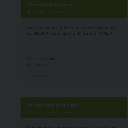
Härmälän koirapuisto
Haapakuja, Tampere
Varjoisa vuonna 1998 valmistunut koirapuisto.
Kesällä 2015 kunnostettu. Pinta-ala : 1175m².
2 kommenttia
2.00, 3 ääntä
Koirapuisto
Leimapuiston koirapuisto
Tesomankatu, Tampere
Metsäinen koirapuisto hakealustalla. Yleisesti