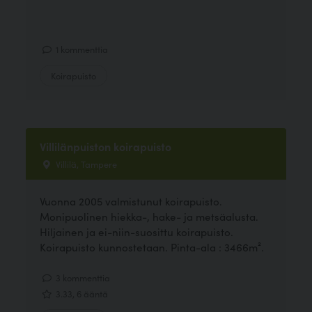
1 kommenttia
Koirapuisto
Villilänpuiston koirapuisto
Villilä, Tampere
Vuonna 2005 valmistunut koirapuisto.
Monipuolinen hiekka-, hake- ja metsäalusta.
Hiljainen ja ei-niin-suosittu koirapuisto.
Koirapuisto kunnostetaan. Pinta-ala : 3466m².
3 kommenttia
3.33, 6 ääntä