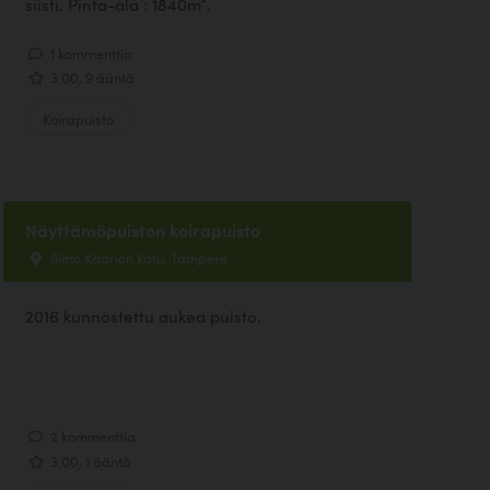
siisti. Pinta-ala : 1840m².
1 kommenttia
3.00, 9 ääntä
Koirapuisto
Näyttämöpuiston koirapuisto
Simo Kaarion katu, Tampere
2016 kunnostettu aukea puisto.
2 kommenttia
3.00, 1 ääntä