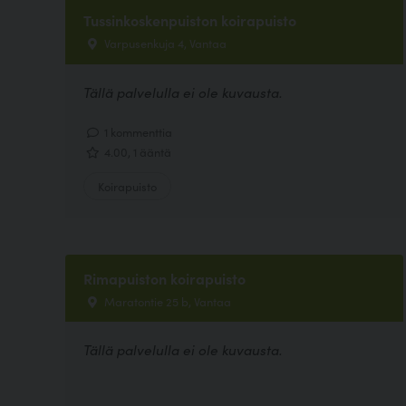
Tussinkoskenpuiston koirapuisto
Varpusenkuja 4, Vantaa
Tällä palvelulla ei ole kuvausta.
1 kommenttia
4.00, 1 ääntä
Koirapuisto
Rimapuiston koirapuisto
Maratontie 25 b, Vantaa
Tällä palvelulla ei ole kuvausta.