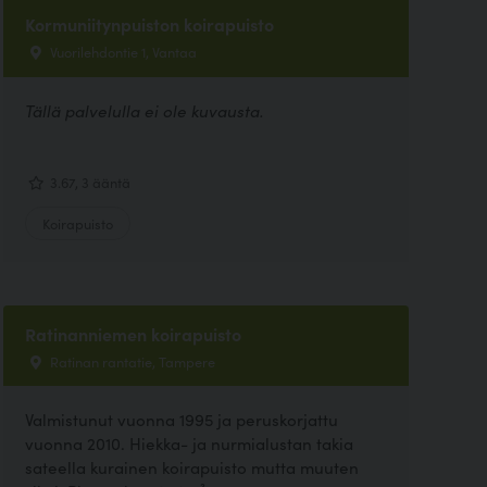
Kormuniitynpuiston koirapuisto
Vuorilehdontie 1, Vantaa
Tällä palvelulla ei ole kuvausta.
3.67, 3 ääntä
Koirapuisto
Ratinanniemen koirapuisto
Ratinan rantatie, Tampere
Valmistunut vuonna 1995 ja peruskorjattu
vuonna 2010. Hiekka- ja nurmialustan takia
sateella kurainen koirapuisto mutta muuten