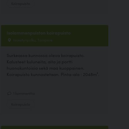
Koirapuisto
Isolammenpuiston koirapuisto
Isoniitynpolku, Tampere
Surkeassa kunnossa oleva koirapuisto.
Kalusteet kuluneita, aita ja portti
huonokuntoisia sekä maa kuoppainen.
Koirapuisto kunnostetaan. Pinta-ala : 2048m².
1 kommenttia
Koirapuisto