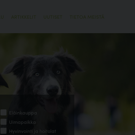
LU
ARTIKKELIT
UUTISET
TIETOA MEISTÄ
Eläinkauppa
Uimapaikka
Hyvinvointi ja hoitolat