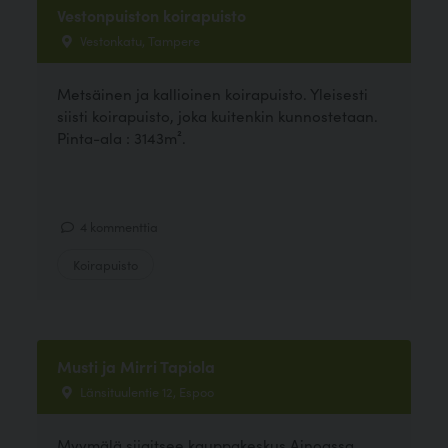
Vestonpuiston koirapuisto
Vestonkatu, Tampere
Metsäinen ja kallioinen koirapuisto. Yleisesti
siisti koirapuisto, joka kuitenkin kunnostetaan.
Pinta-ala : 3143m².
4 kommenttia
Koirapuisto
Musti ja Mirri Tapiola
Länsituulentie 12, Espoo
Myymälä sijaitsee kauppakeskus Ainoassa.