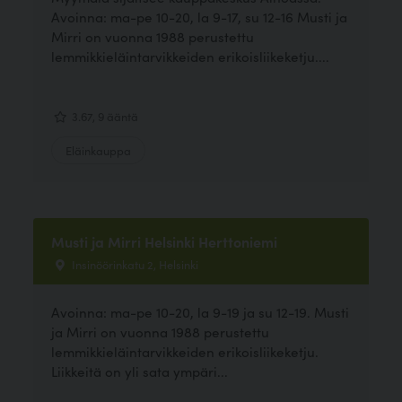
Avoinna: ma-pe 10-20, la 9-17, su 12-16 Musti ja
Mirri on vuonna 1988 perustettu
lemmikkieläintarvikkeiden erikoisliikeketju....
3.67, 9 ääntä
Eläinkauppa
Musti ja Mirri Helsinki Herttoniemi
Insinöörinkatu 2, Helsinki
Avoinna: ma-pe 10-20, la 9-19 ja su 12-19. Musti
ja Mirri on vuonna 1988 perustettu
lemmikkieläintarvikkeiden erikoisliikeketju.
Liikkeitä on yli sata ympäri...