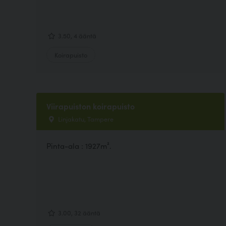
3.50, 4 ääntä
Koirapuisto
Viirapuiston koirapuisto
Linjakatu, Tampere
Pinta-ala : 1927m².
3.00, 32 ääntä