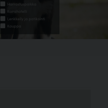
Harrastuspaikka
Koirahotelli
Lenkkeily ja patikointi
Kauppa