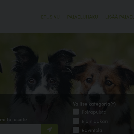
ETUSIVU
PALVELUHAKU
LISÄÄ PALVE
Valitse kategoria(t)
Koirapuisto
mi tai osoite
Eläinlääkäri
Ravintola