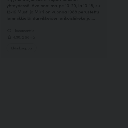
yhteydessä. Avoinna: ma-pe 10-20, la 10-18, su
12-16 Musti ja Mirri on vuonna 1988 perustettu
lemmikkieläintarvikkeiden erikoisliikeketju....
1 kommenttia
4.50, 2 ääntä
Eläinkauppa