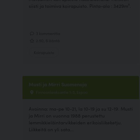
siisti ja toimiva koirapuisto. Pinta-ala : 3429m².
3 kommenttia
2.50, 6 ääntä
Koirapuisto
Musti ja Mirri Suomenoja
Finnoonlaaksontie 1-5, Espoo
Avoinna: ma-pe 10-21, la 10-19 ja su 12-19. Musti
ja Mirri on vuonna 1988 perustettu
lemmikkieläintarvikkeiden erikoisliikeketju.
Liikkeitä on yli sata...