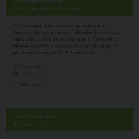
Eläinkauppa Tassutalli
Rasulankatu 9 B, halli 13, Tampere
Verkkokauppa, jolla myös varastomyymälä.
Myymälästä löytyy perustarvikkeiden lisäksi myös
häkit, boxit, portit, pentuaitaukset, näyttelyteltat,
trimmauspöydät ja -koneet, kissojen kiipeilypuut
ym. Avoinna: ma-pe 12-18 lauantaisin...
2 kommenttia
3.50, 4 ääntä
Eläinkauppa
Pirkan Eläinlääkäri
Välikatu 13, Nokia