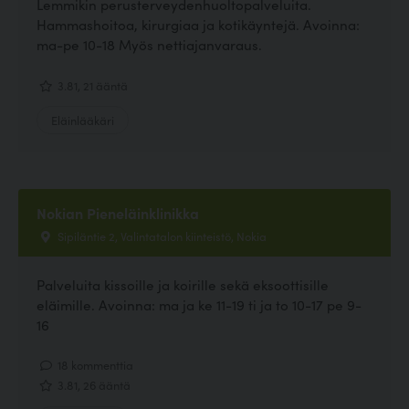
Lemmikin perusterveydenhuoltopalveluita.
Hammashoitoa, kirurgiaa ja kotikäyntejä. Avoinna:
ma-pe 10-18 Myös nettiajanvaraus.
3.81, 21 ääntä
Eläinlääkäri
Nokian Pieneläinklinikka
Sipiläntie 2, Valintatalon kiinteistö, Nokia
Palveluita kissoille ja koirille sekä eksoottisille
eläimille. Avoinna: ma ja ke 11-19 ti ja to 10-17 pe 9-
16
18 kommenttia
3.81, 26 ääntä