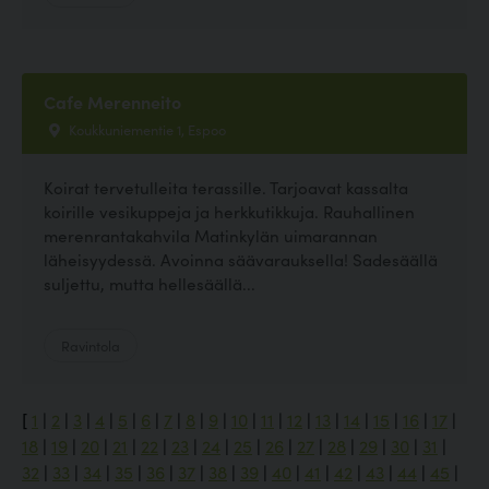
Cafe Merenneito
Koukkuniementie 1, Espoo
Koirat tervetulleita terassille. Tarjoavat kassalta
koirille vesikuppeja ja herkkutikkuja. Rauhallinen
merenrantakahvila Matinkylän uimarannan
läheisyydessä. Avoinna säävarauksella! Sadesäällä
suljettu, mutta hellesäällä...
Ravintola
[
1
|
2
|
3
|
4
|
5
|
6
|
7
|
8
|
9
|
10
|
11
|
12
|
13
|
14
|
15
|
16
|
17
|
18
|
19
|
20
|
21
|
22
|
23
|
24
|
25
|
26
|
27
|
28
|
29
|
30
|
31
|
32
|
33
|
34
|
35
|
36
|
37
|
38
|
39
|
40
|
41
|
42
|
43
|
44
|
45
|