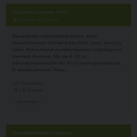
Eläinlääkäriasema Veter
Peltokatu 16, Tampere
Pieneläinten eläinlääkäripalvelut, myös
eksoottisemmat eläimet kuten fretit, kanit, linnut ja
liskot. Maksuttomat pysäköintipaikat sisäänkäynnin
vieressä. Avoinna: Ma–pe 8–20 La
päivystysvastaanotto klo 10–13 ilman ajanvarausta.
Ei kesälauantaisin. Myös...
2 kommenttia
2.63, 8 ääntä
Eläinlääkäri
Omaeläinklinikka Tampere