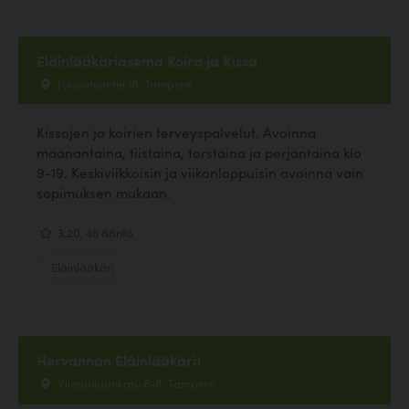
Eläinlääkäriasema Koira ja Kissa
Jokipohjantie 18, Tampere
Kissojen ja koirien terveyspalvelut. Avoinna
maanantaina, tiistaina, torstaina ja perjantaina klo
9-19. Keskiviikkoisin ja viikonloppuisin avoinna vain
sopimuksen mukaan.
3.20, 46 ääntä
Eläinlääkäri
Hervannan Eläinlääkärit
Ylioppilaankatu 6-8, Tampere