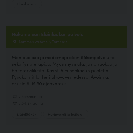
Eläinlääkäri
Hakametsän Eläinlääkäripalvelu
Sammon valtatie 7, Tampere
Monipuolisia ja moderneja eläinlääkäripalveluita
sekä fysioterapiaa. Myös myymälä, josta ruokaa ja
hoitotarvikkeita. Käynti Vipusenkadun puolelta.
Pysäköintitilat heti ulko-oven edessä. Avoinna:
arkisin 8-19.30 ajanvaraus...
2 kommenttia
3.54, 24 ääntä
Eläinlääkäri
Hyvinvointi ja hoitolat