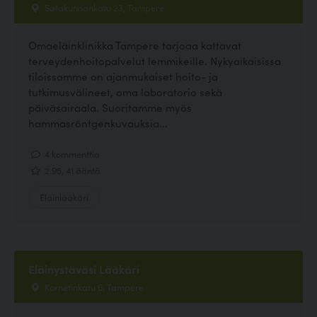
Satakunnankatu 23, Tampere
Omaeläinklinikka Tampere tarjoaa kattavat
terveydenhoitopalvelut lemmikeille. Nykyaikaisissa
tiloissamme on ajanmukaiset hoito- ja
tutkimusvälineet, oma laboratorio sekä
päiväsairaala. Suoritamme myös
hammasröntgenkuvauksia...
4 kommenttia
2.95, 41 ääntä
Eläinlääkäri
Eläinystäväsi Lääkäri
Kornetinkatu 6, Tampere