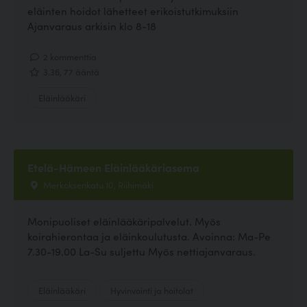
eläinten hoidot lähetteet erikoistutkimuksiin
Ajanvaraus arkisin klo 8-18
2 kommenttia
3.36, 77 ääntä
Eläinlääkäri
Etelä-Hämeen Eläinlääkäriasema
Merkoksenkatu 10, Riihimäki
Monipuoliset eläinlääkäripalvelut. Myös
koirahierontaa ja eläinkoulutusta. Avoinna: Ma-Pe
7.30-19.00 La-Su suljettu Myös nettiajanvaraus.
Eläinlääkäri
Hyvinvointi ja hoitolat