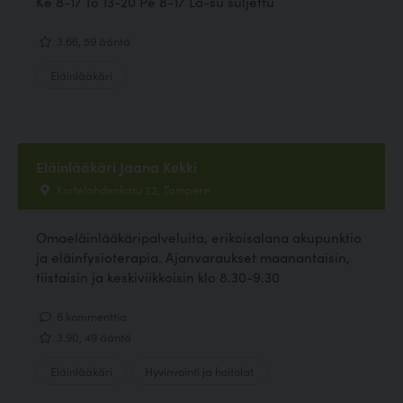
Ke 8-17 To 13-20 Pe 8-17 La-su suljettu
3.66, 59 ääntä
Eläinlääkäri
Eläinlääkäri Jaana Kekki
Kortelahdenkatu 22, Tampere
Omaeläinlääkäripalveluita, erikoisalana akupunktio
ja eläinfysioterapia. Ajanvaraukset maanantaisin,
tiistaisin ja keskiviikkoisin klo 8.30-9.30
6 kommenttia
3.90, 49 ääntä
Eläinlääkäri
Hyvinvointi ja hoitolat