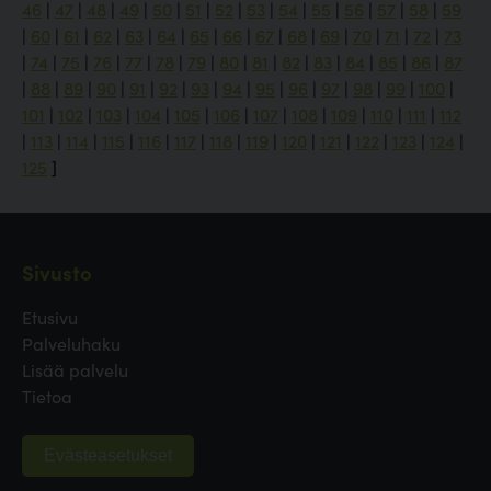
46
|
47
|
48
|
49
|
50
|
51
|
52
|
53
|
54
|
55
|
56
|
57
|
58
|
59
|
60
|
61
|
62
|
63
|
64
|
65
|
66
|
67
|
68
|
69
|
70
|
71
|
72
|
73
|
74
|
75
|
76
|
77
|
78
|
79
|
80
|
81
|
82
|
83
|
84
|
85
|
86
|
87
|
88
|
89
|
90
|
91
|
92
|
93
|
94
|
95
|
96
|
97
|
98
|
99
|
100
|
101
|
102
|
103
|
104
|
105
|
106
|
107
|
108
|
109
|
110
|
111
|
112
|
113
|
114
|
115
|
116
|
117
|
118
|
119
|
120
|
121
|
122
|
123
|
124
|
125
]
Sivusto
Etusivu
Palveluhaku
Lisää palvelu
Tietoa
Evästeasetukset