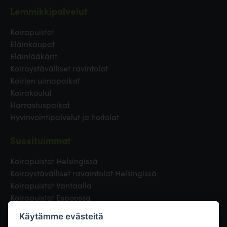
Lemmikkipalvelut
Koirapuistot
Eläinkaupat
Eläinlääkärit
Koiraystävälliset ravintolat
Koirien uimapaikat
Koirakoulut
Harrastuspaikat
Hyvinvointipalvelut ja hoitolat
Suosituimmat
Koirapuistot Helsingissä
Koiraystävälliset ravaintolat Helsingissä
Koirapuistot Vantaalla
Koirapuistot Espoossa
Koirapuistot Turussa
Käytämme evästeitä
Eläinlääkäri Helsingissä