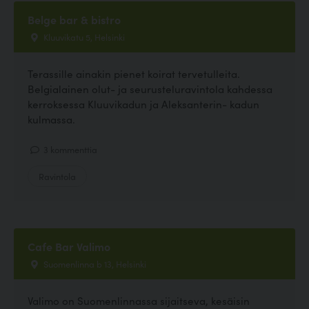
Belge bar & bistro
Kluuvikatu 5, Helsinki
Terassille ainakin pienet koirat tervetulleita.
Belgialainen olut- ja seurusteluravintola kahdessa
kerroksessa Kluuvikadun ja Aleksanterin- kadun
kulmassa.
3 kommenttia
Ravintola
Cafe Bar Valimo
Suomenlinna b 13, Helsinki
Valimo on Suomenlinnassa sijaitseva, kesäisin