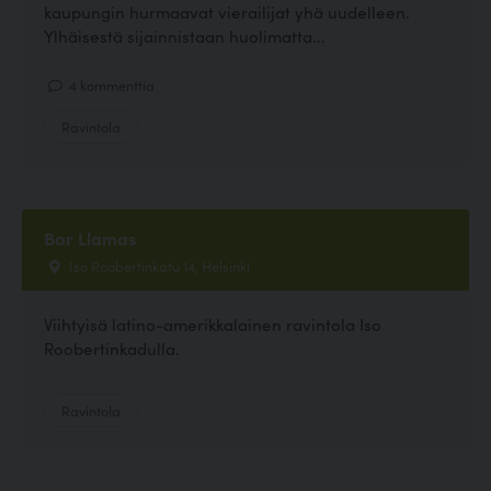
kaupungin hurmaavat vierailijat yhä uudelleen.
Ylhäisestä sijainnistaan huolimatta...
4 kommenttia
Ravintola
Bar Llamas
Iso Roobertinkatu 14, Helsinki
Viihtyisä latino-amerikkalainen ravintola Iso
Roobertinkadulla.
Ravintola