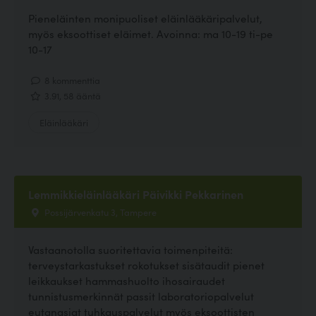
Pieneläinten monipuoliset eläinlääkäripalvelut,
myös eksoottiset eläimet. Avoinna: ma 10-19 ti-pe
10-17
8 kommenttia
3.91, 58 ääntä
Eläinlääkäri
Lemmikkieläinlääkäri Päivikki Pekkarinen
Possijärvenkatu 3, Tampere
Vastaanotolla suoritettavia toimenpiteitä:
terveystarkastukset rokotukset sisätaudit pienet
leikkaukset hammashuolto ihosairaudet
tunnistusmerkinnät passit laboratoriopalvelut
eutanasiat tuhkauspalvelut myös eksoottisten