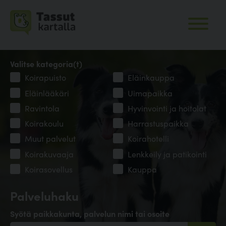
Valitse kategoria(t)
Koirapuisto
Eläinkauppa
Eläinlääkäri
Uimapaikka
Ravintola
Hyvinvointi ja hoitolat
Koirakoulu
Harrastuspaikka
Muut palvelut
Koirahotelli
Koirakuvaaja
Lenkkeily ja patikointi
Koirasovellus
Kauppa
Palveluhaku
Syötä paikkakunta, palvelun nimi tai osoite