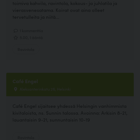
toimiva kahvila, ravintola, kokous- ja juhlatila ja
vierasvenesatama. Koirat ovat aina olleet
tervetulleita ja niitä...
1 kommenttia
5.00, 1 ääntä
Ravintola
Café Engel
Aleksanterinkatu 26, Helsinki
Café Engel sijaitsee yhdessä Helsingin vanhimmista
kivitaloista, ns. Sunnin talossa. Avoinna: Arkisin 8-21,
lauantaisin 9-21, sunnuntaisin 10-19
Ravintola