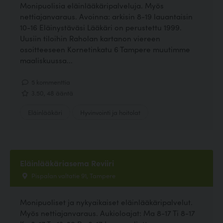
Monipuolisia eläinlääkäripalveluja. Myös
nettiajanvaraus. Avoinna: arkisin 8-19 lauantaisin
10-16 Eläinystäväsi Lääkäri on perustettu 1999.
Uusiin tiloihin Raholan kartanon viereen
osoitteeseen Kornetinkatu 6 Tampere muutimme
maaliskuussa...
5 kommenttia
3.50, 48 ääntä
Eläinlääkäri
Hyvinvointi ja hoitolat
Eläinlääkäriasema Reviiri
Pispalan valtatie 91, Tampere
Monipuoliset ja nykyaikaiset eläinlääkäripalvelut.
Myös nettiajanvaraus. Aukioloajat: Ma 8-17 Ti 8-17