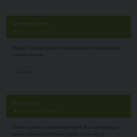
Antin Kahviliiteri
Seurasaari, Helsinki
Ympäri vuoden avoinna oleva kahvila Seurasaaren
ulkomuseossa.
Ravintola
Ateljee Bar
Yrjönkatu 26, Helsinki
Tornin huipulla sijaitseva Ateljee Bar on Helsingin
ensimmäinen kattobaari, jonka näkymät yli