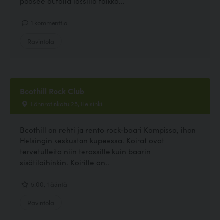
pääsee autolla lossilla taikka...
1 kommenttia
Ravintola
Boothill Rock Club
Lönnrotinkatu 25, Helsinki
Boothill on rehti ja rento rock-baari Kampissa, ihan
Helsingin keskustan kupeessa. Koirat ovat
tervetulleita niin terassille kuin baarin
sisätiloihinkin. Koirille on...
5.00, 1 ääntä
Ravintola