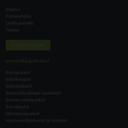
Etusivu
Palveluhaku
Lisää palvelu
Tietoa
Evästeasetukset
Lemmikkipalvelut
Koirapuistot
Eläinkaupat
Eläinlääkärit
Koiraystävälliset ravintolat
Koirien uimapaikat
Koirakoulut
Harrastuspaikat
Hyvinvointipalvelut ja hoitolat