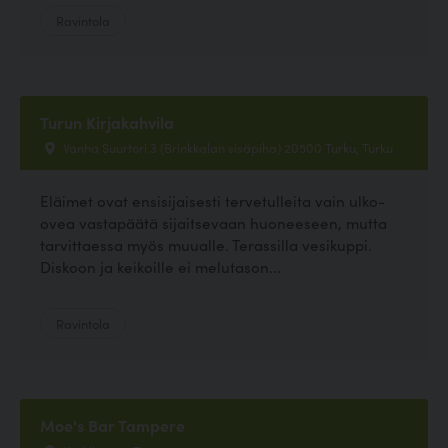
Ravintola
Turun Kirjakahvila
Vanha Suurtori 3 (Brinkkalan sisäpiha) 20500 Turku, Turku
Eläimet ovat ensisijaisesti tervetulleita vain ulko-
ovea vastapäätä sijaitsevaan huoneeseen, mutta
tarvittaessa myös muualle. Terassilla vesikuppi.
Diskoon ja keikoille ei melutason...
Ravintola
Moe's Bar Tampere