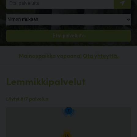
Mainospaikka vapaana!
Ota yhteyttä.
Lemmikkipalvelut
4
Löytyi 817 palvelua
7
15