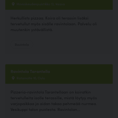
Hovioikeudenpuistikko 13, Vaasa
Herkullists pizzaa. Koira oli terassin lisäksi
tervetullut myös sisälle ravintolaan. Palvelu oli
muutenkin ystävällistä.
Ravintola
Ravintola Tarantella
Ratamotie 16, Oulu
Pizzeria-ravintola Tarantellaan on koiratkin
tervetulleita isolle terassille, mistä löytyy myös
varjopaikkaa ja aidan takaa pehmeää nurmea.
Vesikuppi talon puolesta. Ravintolan...