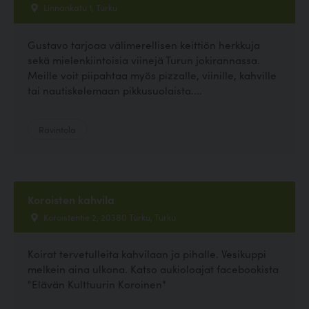
Linnankatu 1, Turku
Gustavo tarjoaa välimerellisen keittiön herkkuja
sekä mielenkiintoisia viinejä Turun jokirannassa.
Meille voit piipahtaa myös pizzalle, viinille, kahville
tai nautiskelemaan pikkusuolaista....
Ravintola
Koroisten kahvila
Koroistentie 2, 20380 Turku, Turku
Koirat tervetulleita kahvilaan ja pihalle. Vesikuppi
melkein aina ulkona. Katso aukioloajat facebookista
"Elävän Kulttuurin Koroinen"