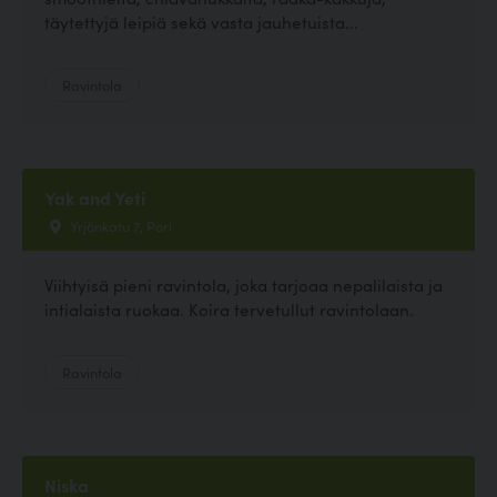
täytettyjä leipiä sekä vasta jauhetuista...
Ravintola
Yak and Yeti
Yrjönkatu 7, Pori
Viihtyisä pieni ravintola, joka tarjoaa nepalilaista ja
intialaista ruokaa. Koira tervetullut ravintolaan.
Ravintola
Niska