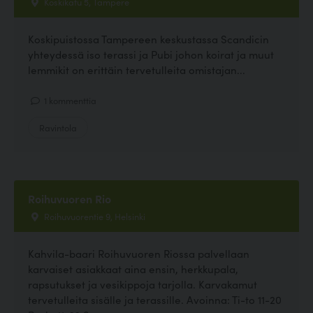
Koskikatu 5, Tampere
Koskipuistossa Tampereen keskustassa Scandicin
yhteydessä iso terassi ja Pubi johon koirat ja muut
lemmikit on erittäin tervetulleita omistajan...
1 kommenttia
Ravintola
Roihuvuoren Rio
Roihuvuorentie 9, Helsinki
Kahvila-baari Roihuvuoren Riossa palvellaan
karvaiset asiakkaat aina ensin, herkkupala,
rapsutukset ja vesikippoja tarjolla. Karvakamut
tervetulleita sisälle ja terassille. Avoinna: Ti-to 11-20