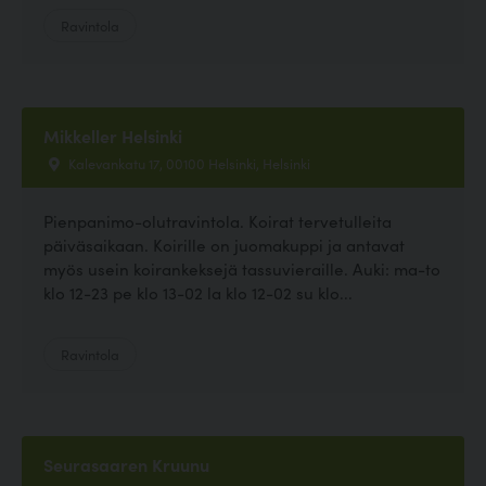
Ravintola
Mikkeller Helsinki
Kalevankatu 17, 00100 Helsinki, Helsinki
Pienpanimo-olutravintola. Koirat tervetulleita
päiväsaikaan. Koirille on juomakuppi ja antavat
myös usein koirankeksejä tassuvieraille. Auki: ma-to
klo 12-23 pe klo 13-02 la klo 12-02 su klo...
Ravintola
Seurasaaren Kruunu