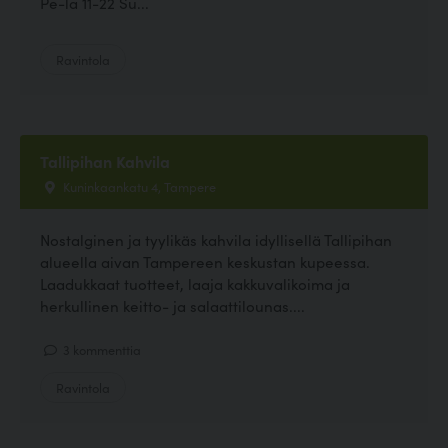
Pe-la 11-22 Su...
Ravintola
Tallipihan Kahvila
Kuninkaankatu 4, Tampere
Nostalginen ja tyylikäs kahvila idyllisellä Tallipihan
alueella aivan Tampereen keskustan kupeessa.
Laadukkaat tuotteet, laaja kakkuvalikoima ja
herkullinen keitto- ja salaattilounas....
3 kommenttia
Ravintola