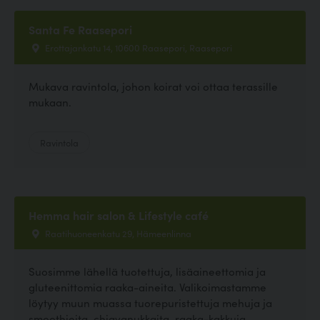
Santa Fe Raasepori
Erottajankatu 14, 10600 Raasepori, Raasepori
Mukava ravintola, johon koirat voi ottaa terassille
mukaan.
Ravintola
Hemma hair salon & Lifestyle café
Raatihuoneenkatu 29, Hämeenlinna
Suosimme lähellä tuotettuja, lisäaineettomia ja
gluteenittomia raaka-aineita. Valikoimastamme
löytyy muun muassa tuorepuristettuja mehuja ja
smoothieita, chiavanukkaita, raaka-kakkuja,