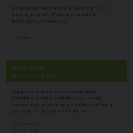
Koirat tervetulleita terassille, vesikuppi tarjolla.
Kahvila, jossa vetyjä/atomeja, salaatteja,
leivonnaisia, jäätelöä yms.
Ravintola
Kahvila Woodss
Koskikatu 14-16, Rovaniemi
Vegaani kahvila Rovaniemen keskustassa.
Salaatteja, toasteja, raakakakkuja, rieskoja,
tuorepuuroja, suuri valikoima erilaisia kahveja ja
paljon muuta! Lounas arkisin klo 11-15...
1 kommenttia
5.00, 1 ääntä