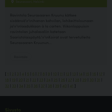
Seurasaari, Helsinki
Ravintola Seurasaaren Kruunu kätkee
sisäänsä\r\nihanan kahvilan, lohikeittolounaan
ja\r\nlaadukkaan à la carten. Viikonloppuisin
ravintolan juhalasaliin katetaan
Saaristolaispöytä.\r\nKoirat ovat tervetulleita
Seurasaaren Kruunun...
Ravintola
[
1
|
2
|
3
|
4
|
5
|
6
|
7
|
8
|
9
|
10
|
11
|
12
|
13
|
14
|
15
|
16
|
17
|
18
|
19
|
20
|
21
|
22
|
23
|
24
|
25
|
26
|
27
|
28
|
29
|
30
|
31
|
32
|
33
|
34
|
35
|
36
|
37
|
38
|
39
|
40
|
41
]
Sivusto