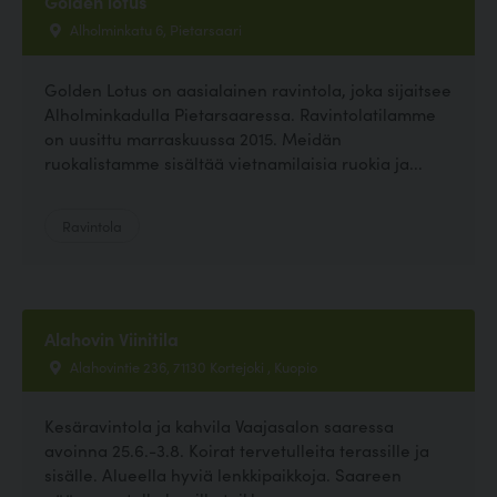
Golden lotus
Alholminkatu 6, Pietarsaari
Golden Lotus on aasialainen ravintola, joka sijaitsee
Alholminkadulla Pietarsaaressa. Ravintolatilamme
on uusittu marraskuussa 2015. Meidän
ruokalistamme sisältää vietnamilaisia ruokia ja...
Ravintola
Alahovin Viinitila
Alahovintie 236, 71130 Kortejoki , Kuopio
Kesäravintola ja kahvila Vaajasalon saaressa
avoinna 25.6.-3.8. Koirat tervetulleita terassille ja
sisälle. Alueella hyviä lenkkipaikkoja. Saareen