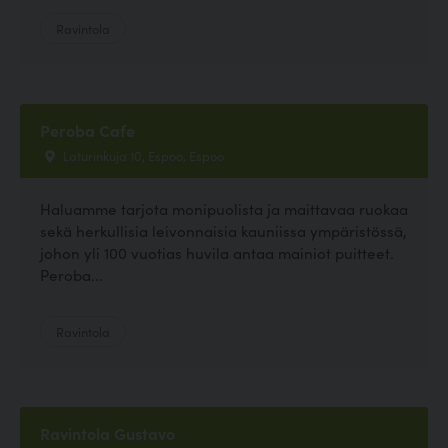
Ravintola
Peroba Cafe
Laturinkuja 10, Espoo, Espoo
Haluamme tarjota monipuolista ja maittavaa ruokaa
sekä herkullisia leivonnaisia kauniissa ympäristössä,
johon yli 100 vuotias huvila antaa mainiot puitteet.
Peroba...
Ravintola
Ravintola Gustavo