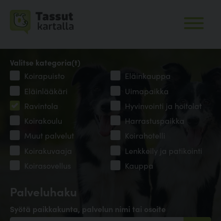
Valitse kategoria(t)
Koirapuisto
Eläinkauppa
Eläinlääkäri
Uimapaikka
Ravintola
Hyvinvointi ja hoitolat
Koirakoulu
Harrastuspaikka
Muut palvelut
Koirahotelli
Koirakuvaaja
Lenkkeily ja patikointi
Koirasovellus
Kauppa
Palveluhaku
Syötä paikkakunta, palvelun nimi tai osoite