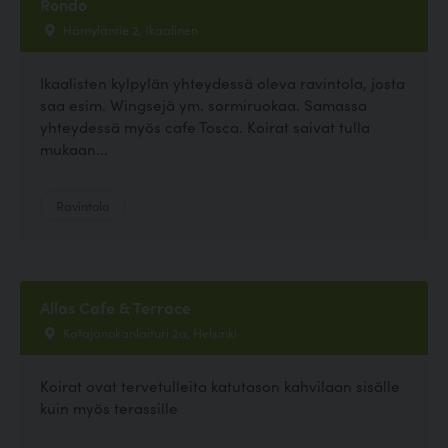
Rondo
Hämyläntie 2, Ikaalinen
Ikaalisten kylpylän yhteydessä oleva ravintola, josta
saa esim. Wingsejä ym. sormiruokaa. Samassa
yhteydessä myös cafe Tosca. Koirat saivat tulla
mukaan...
Ravintola
Allas Cafe & Terrace
Katajanokanlaituri 2a, Helsinki
Koirat ovat tervetulleita katutason kahvilaan sisälle
kuin myös terassille