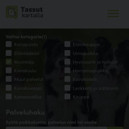
Valitse kategoria(t)
Koirapuisto
Eläinkauppa
Eläinlääkäri
Uimapaikka
Ravintola
Hyvinvointi ja hoitolat
Koirakoulu
Harrastuspaikka
Muut palvelut
Koirahotelli
Koirakuvaaja
Lenkkeily ja patikointi
Koirasovellus
Kauppa
Palveluhaku
Syötä paikkakunta, palvelun nimi tai osoite