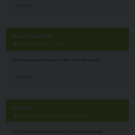
Ravintola
Green Hippo Café
Punavuorenkatu 2 , Helsinki
Koirat pääsevät sekä sisälle että terassille.
Ravintola
Cup&pint
Humalistonkatu 17b, 20100 turku, Turku
Viihtyisä ja moderni kahvila/ravintola/pubi