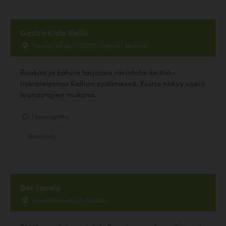
Gastro Cafe Kallio
Fleminginkatu 7 00530 Helsinki, Helsinki
Ruokaa ja kahvia tarjoava ravintola-keittiö-
mikroleipomo Kallion sydämessä. Koiria näkyy usein
lounastajien mukana.
1 kommenttia
Ravintola
Bar Favela
Mechelininkatu 13, Helsinki