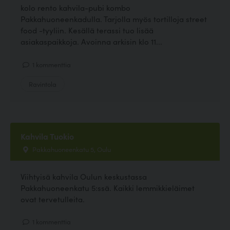
kolo rento kahvila-pubi kombo
Pakkahuoneenkadulla. Tarjolla myös tortilloja street
food -tyyliin. Kesällä terassi tuo lisää
asiakaspaikkoja. Avoinna arkisin klo 11...
1 kommenttia
Ravintola
Kahvila Tuokio
Pakkahuoneenkatu 5, Oulu
Viihtyisä kahvila Oulun keskustassa
Pakkahuoneenkatu 5:ssä. Kaikki lemmikkieläimet
ovat tervetulleita.
1 kommenttia