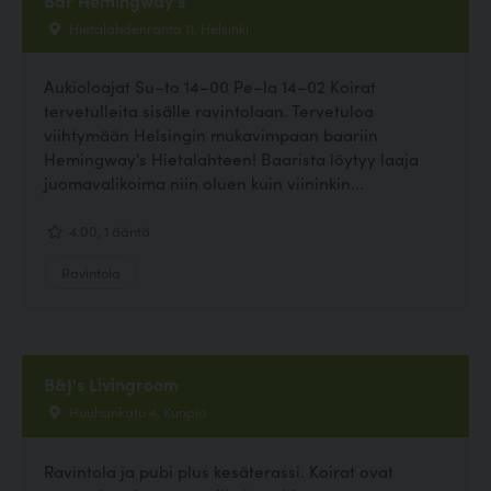
Hietalahdenranta 11, Helsinki
Aukioloajat Su–to 14–00 Pe–la 14–02 Koirat
tervetulleita sisälle ravintolaan. Tervetuloa
viihtymään Helsingin mukavimpaan baariin
Hemingway's Hietalahteen! Baarista löytyy laaja
juomavalikoima niin oluen kuin viininkin...
4.00, 1 ääntä
Ravintola
B&J's Livingroom
Huuhankatu 4, Kuopio
Ravintola ja pubi plus kesäterassi. Koirat ovat