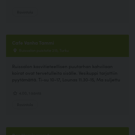
Ravintola
Cafe Vanha Tammi
Ruissalon puistotie 215, Turku
Ruissalon kasvitieteellisen puutarhan kahvilaan
koirat ovat tervetulleita sisälle. Vesikuppi tarjottiin
pyytämättä. Ti-su 10-17, Lounas 11.30-15, Ma suljettu
4.00, 1 ääntä
Ravintola
Bar Hemingway's