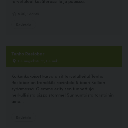
tervetuleet kesäterassille ja pubissa.
5.00, 1 ääntä
Ravintola
Tenho Restobar
Helsinginkatu 15, Helsinki
Kaikenkokoiset karvaturrit tervetulleita! Tenho
Restobar on trendikäs ravintola & baari Kallion
sydämessä. Olemme erityisen tunnettuja
herkullisista pizzoistamme! Sunnuntaista torstaihin
aina...
Ravintola