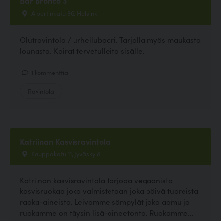
Bar Bronco 3
Albertinkatu 36, Helsinki
Olutravintola / urheilubaari. Tarjolla myös maukasta
lounasta. Koirat tervetulleita sisälle.
1 kommenttia
Ravintola
Katriinan Kasvisravintola
Kauppakatu 11, Jyväskylä
Katriinan kasvisravintola tarjoaa vegaanista
kasvisruokaa joka valmistetaan joka päivä tuoreista
raaka-aineista. Leivomme sämpylät joka aamu ja
ruokamme on täysin lisä-aineetonta. Ruokamme...