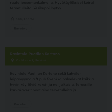
rautatieasemankulmalla. Hyväkäytöksiset koirat
tervetulleita! Vesikuppi löytyy.
5.00, 1 ääntä
Ravintola
Ravintola Puotilan Kartano
Puotilantie 7, Helsinki
Ravintola Puotilan Kartano sekä kahvila-
leipämyymälä & pub Svenkka palvelevat kaikkia
hyvin käyttäviä kaksi- ja nelijalkaisia. Terassille
karvakaverit ovat aina tervetulleita ja...
Ravintola