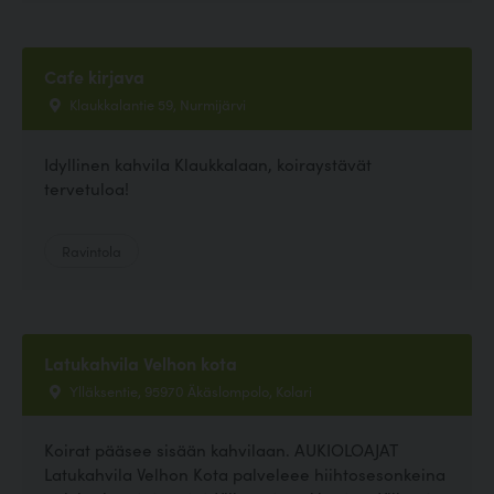
Cafe kirjava
Klaukkalantie 59, Nurmijärvi
Idyllinen kahvila Klaukkalaan, koiraystävät
tervetuloa!
Ravintola
Latukahvila Velhon kota
Ylläksentie, 95970 Äkäslompolo, Kolari
Koirat pääsee sisään kahvilaan. AUKIOLOAJAT
Latukahvila Velhon Kota palveleee hiihtosesonkeina