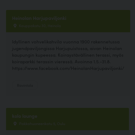
Heinolan Harjupaviljonki
Kauppakatu 30, Heinola
Idyllinen vohvelikahvila vuonna 1900 rakennetussa
jugendpaviljongissa Harjupuistossa, aivan Heinolan
kaupungin kupeessa. Koiraystävällinen terassi, myös
koiraparkki terassin vieressä. Avoinna 1.5.-31.8.
https://www.facebook.com/HeinolanHarjupaviljonki/
Ravintola
kolo lounge
Pakkahuoneenkatu 5, Oulu