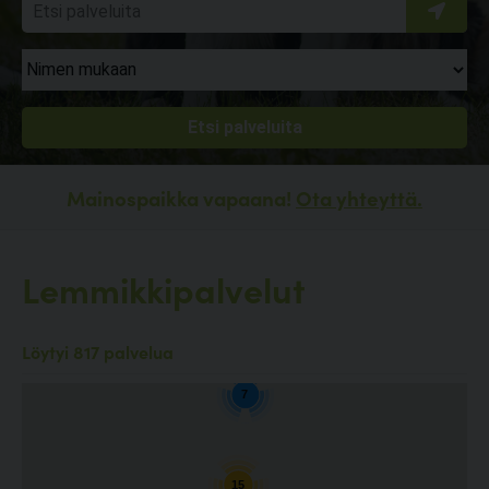
Mainospaikka vapaana!
Ota yhteyttä.
Lemmikkipalvelut
4
Löytyi 817 palvelua
7
15