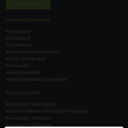
Evästeasetukset
Lemmikkipalvelut
Koirapuistot
Eläinkaupat
Eläinlääkärit
Koiraystävälliset ravintolat
Koirien uimapaikat
Koirakoulut
Harrastuspaikat
Hyvinvointipalvelut ja hoitolat
Suosituimmat
Koirapuistot Helsingissä
Koiraystävälliset ravaintolat Helsingissä
Koirapuistot Vantaalla
Koirapuistot Espoossa