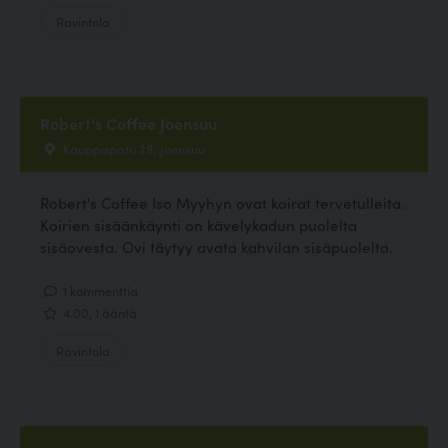
Ravintola
Robert's Coffee Joensuu
Kauppapatu 28, Joensuu
Robert's Coffee Iso Myyhyn ovat koirat tervetulleita.
Koirien sisäänkäynti on kävelykadun puolelta
sisäovesta. Ovi täytyy avata kahvilan sisäpuolelta.
1 kommenttia
4.00, 1 ääntä
Ravintola