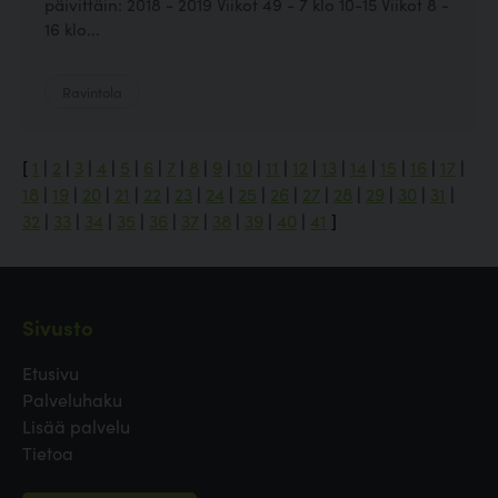
päivittäin: 2018 - 2019 Viikot 49 - 7 klo 10-15 Viikot 8 -
16 klo...
Ravintola
[
1
|
2
|
3
|
4
|
5
|
6
|
7
|
8
|
9
|
10
|
11
|
12
|
13
|
14
|
15
|
16
|
17
|
18
|
19
|
20
|
21
|
22
|
23
|
24
|
25
|
26
|
27
|
28
|
29
|
30
|
31
|
32
|
33
|
34
|
35
|
36
|
37
|
38
|
39
|
40
|
41
]
Sivusto
Etusivu
Palveluhaku
Lisää palvelu
Tietoa