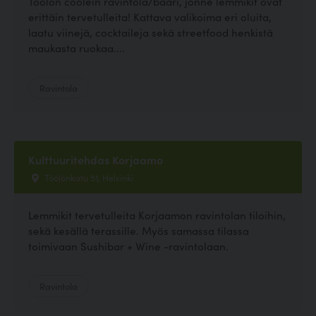
Töölön coolein ravintola/baari, jonne lemmikit ovat
erittäin tervetulleita! Kattava valikoima eri oluita,
laatu viinejä, cocktaileja sekä streetfood henkistä
maukasta ruokaa....
Ravintola
Kulttuuritehdas Korjaamo
Töölönkatu 51, Helsinki
Lemmikit tervetulleita Korjaamon ravintolan tiloihin,
sekä kesällä terassille. Myös samassa tilassa
toimivaan Sushibar + Wine -ravintolaan.
Ravintola