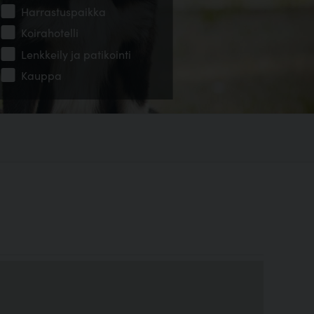
Harrastuspaikka
Koirahotelli
Lenkkeily ja patikointi
Kauppa