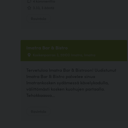
4 kommenttia
3.33, 3 ääntä
Ravintola
Imatra Bar & Bistro
Koskenparras 3, 55100 Imatra, Imatra
Tervetuloa Imatra Bar & Bistroon! Uudistunut
Imatra Bar & Bistro palvelee sinua
Imatrankosken sydämessä kävelykadulla,
välittömästi kosken kuohujen partaalla.
Tehokkaassa...
Ravintola