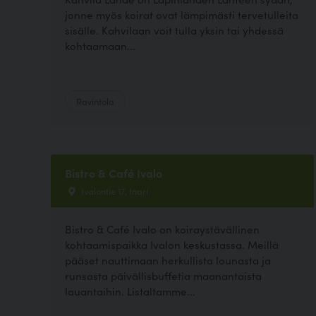
jonne myös koirat ovat lämpimästi tervetulleita
sisälle. Kahvilaan voit tulla yksin tai yhdessä
kohtaamaan...
Ravintola
Bistro & Café Ivalo
Ivalontie 17, Inari
Bistro & Café Ivalo on koiraystävällinen
kohtaamispaikka Ivalon keskustassa. Meillä
pääset nauttimaan herkullista lounasta ja
runsasta päivällisbuffetia maanantaista
lauantaihin. Listaltamme...