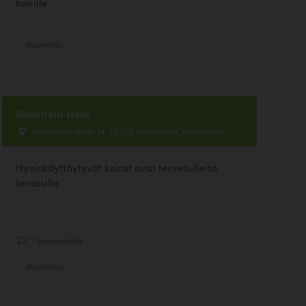
koirille.
Ravintola
Ravintola Holvi
Harjavallankatu 14, 29200 Harjavalta, Harjavalta
Hyvinkäyttäytyvät koirat ovat tervetulleita
terassille
1 kommenttia
Ravintola