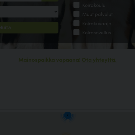
Koirakoulu
Muut palvelut
Koirakuvaaja
Koirasovellus
Mainospaikka vapaana!
Ota yhteyttä.
4
7