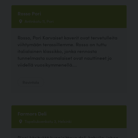
Rosso Pori
Antinkatu 11, Pori
Rosso, Pori Karvaiset kaverit ovat tervetulleita
viihtymään terassillemme. Rosso on tuttu
italialainen klassikko, jonka rennosta
tunnelmasta suomalaiset ovat nauttineet jo
viidellä vuosikymmenellä....
Ravintola
Farmors Deli
Topeliuksenkatu 3, Helsinki
Pieni käsityötä kunnioittava deli-kahvila, johon