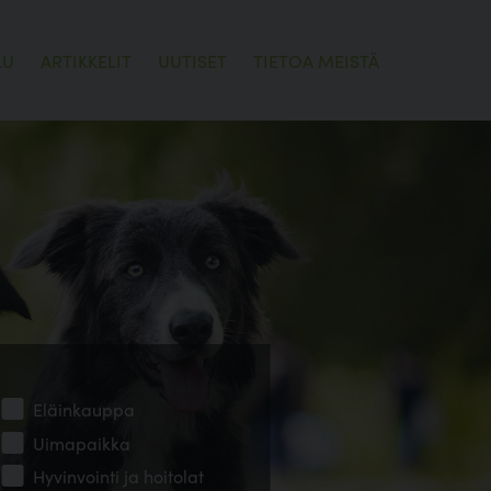
LU
ARTIKKELIT
UUTISET
TIETOA MEISTÄ
Eläinkauppa
Uimapaikka
Hyvinvointi ja hoitolat