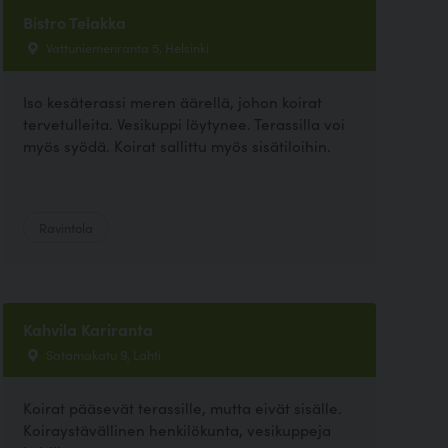
Bistro Telakka
Vattuniemenranta 5, Helsinki
Iso kesäterassi meren äärellä, johon koirat
tervetulleita. Vesikuppi löytynee. Terassilla voi
myös syödä. Koirat sallittu myös sisätiloihin.
Ravintola
Kahvila Kariranta
Satamakatu 9, Lahti
Koirat pääsevät terassille, mutta eivät sisälle.
Koiraystävällinen henkilökunta, vesikuppeja