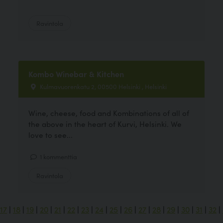
Ravintola
Kombo Winebar & Kitchen
Kulmavuorenkatu 2, 00500 Helsinki , Helsinki
Wine, cheese, food and Kombinations of all of
the above in the heart of Kurvi, Helsinki. We
love to see...
1 kommenttia
Ravintola
17
|
18
|
19
|
20
|
21
|
22
|
23
|
24
|
25
|
26
|
27
|
28
|
29
|
30
|
31
|
32
|