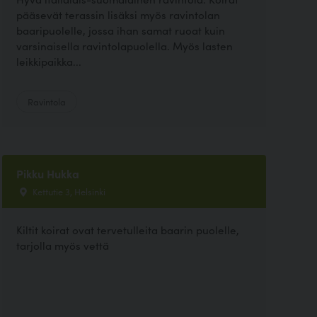
pääsevät terassin lisäksi myös ravintolan
baaripuolelle, jossa ihan samat ruoat kuin
varsinaisella ravintolapuolella. Myös lasten
leikkipaikka...
Ravintola
Pikku Hukka
Kettutie 3, Helsinki
Kiltit koirat ovat tervetulleita baarin puolelle,
tarjolla myös vettä