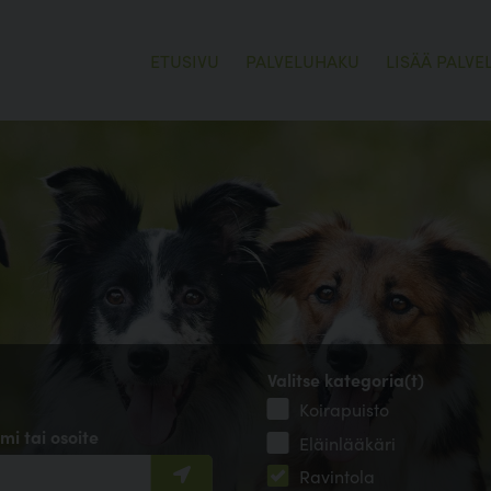
ETUSIVU
PALVELUHAKU
LISÄÄ PALVE
Valitse kategoria(t)
Koirapuisto
mi tai osoite
Eläinlääkäri
Ravintola