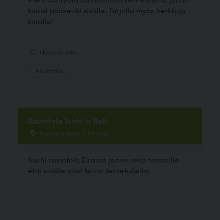
koirat pääsevät sisälle. Tarjolla myös herkkuja
koirille!
1 kommenttia
Ravintola
Ravintola Sushi 'n Roll
Kapteeninkatu 7, Helsinki
Sushi ravintola Eirassa jonne sekä terassille
että sisälle ovat koirat tervetulleita.