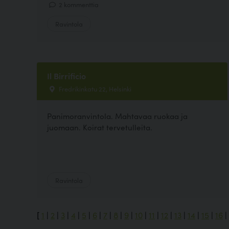
2 kommenttia
Ravintola
Il Birrificio
Fredrikinkatu 22, Helsinki
Panimoranvintola. Mahtavaa ruokaa ja
juomaan. Koirat tervetulleita.
Ravintola
[
1
|
2
|
3
|
4
|
5
|
6
|
7
|
8
|
9
|
10
|
11
|
12
|
13
|
14
|
15
|
16
|