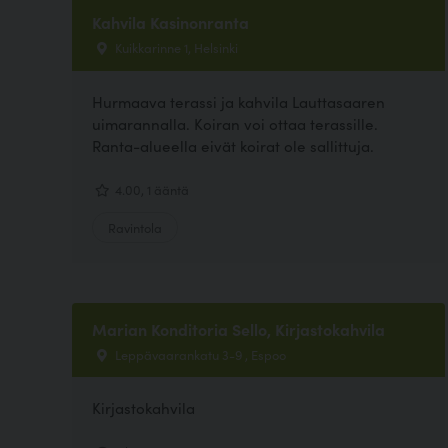
Kahvila Kasinonranta
Kuikkarinne 1, Helsinki
Hurmaava terassi ja kahvila Lauttasaaren
uimarannalla. Koiran voi ottaa terassille.
Ranta-alueella eivät koirat ole sallittuja.
4.00, 1 ääntä
Ravintola
Marian Konditoria Sello, Kirjastokahvila
Leppävaarankatu 3-9 , Espoo
Kirjastokahvila