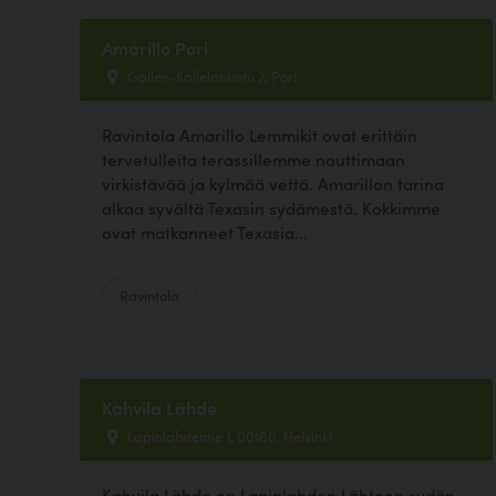
Amarillo Pori
Gallen-Kallelankatu 7, Pori
Ravintola Amarillo Lemmikit ovat erittäin
tervetulleita terassillemme nauttimaan
virkistävää ja kylmää vettä. Amarillon tarina
alkaa syvältä Texasin sydämestä. Kokkimme
ovat matkanneet Texasia...
Ravintola
Kahvila Lähde
Lapinlahdentie 1, 00180, Helsinki
Kahvila Lähde on Lapinlahden Lähteen sydän,