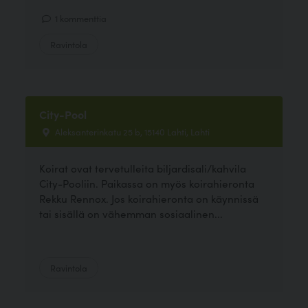
1 kommenttia
Ravintola
City-Pool
Aleksanterinkatu 25 b, 15140 Lahti, Lahti
Koirat ovat tervetulleita biljardisali/kahvila
City-Pooliin. Paikassa on myös koirahieronta
Rekku Rennox. Jos koirahieronta on käynnissä
tai sisällä on vähemman sosiaalinen...
Ravintola