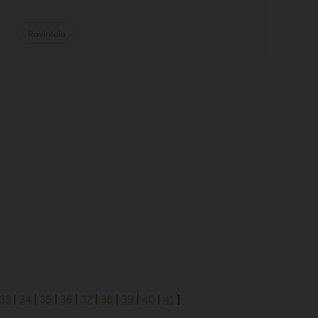
Ravintola
33
|
34
|
35
|
36
|
37
|
38
|
39
|
40
|
41
]