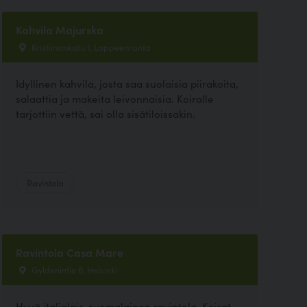
Kahvila Majurska
Kristiinankatu 1, Lappeenranta
Idyllinen kahvila, josta saa suolaisia piirakoita,
salaattia ja makeita leivonnaisia. Koiralle
tarjottiin vettä, sai olla sisätiloissakin.
Ravintola
Ravintola Casa Mare
Gyldenintie 6, Helsinki
Hyvä italialais-suomalainen ravintola. Koirat