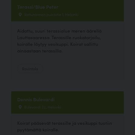
Terassi/Blue Peter
Vattuniemen puistotie 1, Helsinki
Aidattu, suuri terassialue meren äärellä
Lauttasaaressa. Terassille ruokatarjoilu,
koiralle löytyy vesikuppi. Koirat sallittu
ainoastaan terassilla.
Ravintola
Dennis Bulevardi
Bulevardi 32, Helsinki
Koirat pääsevät terassille ja vesikuppi tuotiin
pyytämättä koiralle.