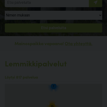
Mainospaikka vapaana!
Ota yhteyttä.
Lemmikkipalvelut
4
Löytyi 817 palvelua
7
15