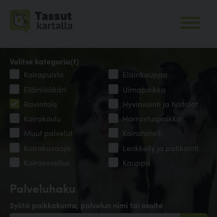
Valitse kategoria(t)
Koirapuisto
Eläinkauppa
Eläinlääkäri
Uimapaikka
Ravintola
Hyvinvointi ja hoitolat
Koirakoulu
Harrastuspaikka
Muut palvelut
Koirahotelli
Koirakuvaaja
Lenkkeily ja patikointi
Koirasovellus
Kauppa
Palveluhaku
Syötä paikkakunta, palvelun nimi tai osoite