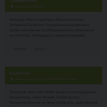
CoolHead Brew
Koetilantie 1, Helsinki
Helsingin Viikissä sijaitseva Panimoravintola.
Entisessä Gardenian Trooppisessa puutarhassa
olutta valmistavan CoolHead panimon yhteydessä
on ravintola, olutkauppa ja tapahtumapaikka.
Ravintola
Kauppa
Kuuttila Bar
Vilhonvuorenkatu 7-9, 00500 Helsinki, Helsinki
Sanomme aina, että meille koirat ovat ensisijaisesti
tervetulleita, sitten ihmiset. Sisälle ja ulos.
Koiraystävillemme on aina vesitarjoilu, sekä yleensä