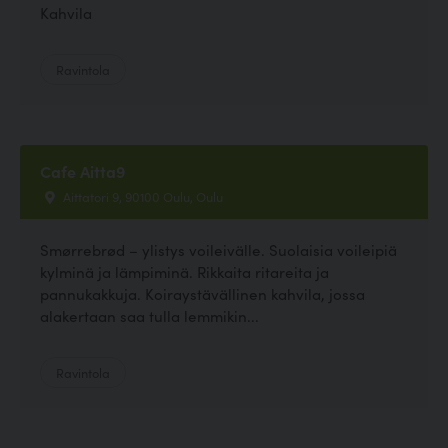
Kahvila
Ravintola
Cafe Aitta9
Aittatori 9, 90100 Oulu, Oulu
Smørrebrød – ylistys voileivälle. Suolaisia voileipiä
kylminä ja lämpiminä. Rikkaita ritareita ja
pannukakkuja. Koiraystävällinen kahvila, jossa
alakertaan saa tulla lemmikin...
Ravintola