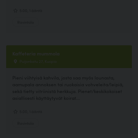
5.00, 1 ääntä
Ravintola
Kaffeteria mummola
Puijonkatu 27, Kuopio
Pieni viihtyisä kahvila, josta saa myös lounasta,
aamupala annoksen tai ruokaisia vohveleita/leipiä,
sekä tietty vitriinistä herkkuja. Pienet/keskikokoiset
asiallisesti käyttäytyvät koirat...
5.00, 1 ääntä
Ravintola