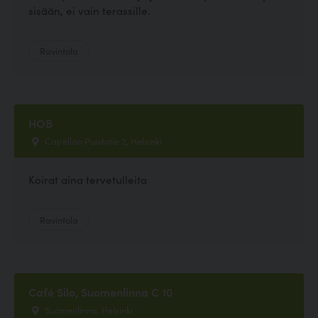
sisään, ei vain terassille.
Ravintola
HOB
Capellan Puistotie 2, Helsinki
Koirat aina tervetulleita
Ravintola
Café Silo, Suomenlinna C 10
Suomenlinna, Helsinki