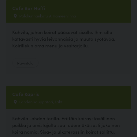
Cafe Bar Hoffi
Palokunnankatu 9, Hämeenlinna
Kahvila, johon koirat pääsevät sisälle. Ihmisille
kattavasti hyviä leivonnaisia ja muuta syötävää.
Koirillekin oma menu ja vesitarjoilu.
Ravintola
Cafe Kapris
Lahden kauppatori, Lahti
Kahvila Lahden torilla. Erittäin koiraystävällinen
paikka ja omistajalta saa todennäköisesti jokainen
koira namia. Sisä- ja ulkoterassiin koirat sallittu,