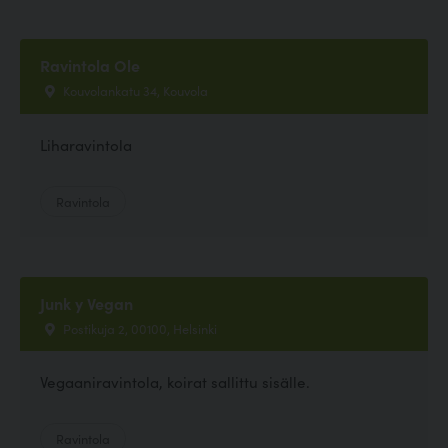
Ravintola Ole
Kouvolankatu 34, Kouvola
Liharavintola
Ravintola
Junk y Vegan
Postikuja 2, 00100, Helsinki
Vegaaniravintola, koirat sallittu sisälle.
Ravintola