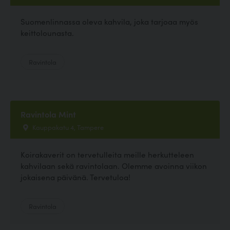
Suomenlinnassa oleva kahvila, joka tarjoaa myös
keittolounasta.
Ravintola
Ravintola Mint
Kauppakatu 4, Tampere
Koirakaverit on tervetulleita meille herkutteleen
kahvilaan sekä ravintolaan. Olemme avoinna viikon
jokaisena päivänä. Tervetuloa!
Ravintola