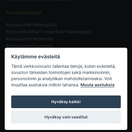
Suosituimmat
Koirapuistot Helsingissä
Koiraystävälliset ravaintolat Helsingissä
Koirapuistot Vantaalla
Koirapuistot Espoossa
Koirapuistot Turussa
Käytämme evästeitä
Eläinlääkäri Helsingissä
Koirapuistot Tampereella
Tämä verkkosivusto tallentaa tietoja, kuten evästeitä,
sivuston tärkeiden toimintojen sekä markkinoinnin,
personoinnin ja analytiikan mahdollistamiseksi. Voit
Linkit
muuttaa asetuksia milloin tahansa.
Muuta asetuksia
Hyväksy kaikki
Hyväksy vain vaaditut