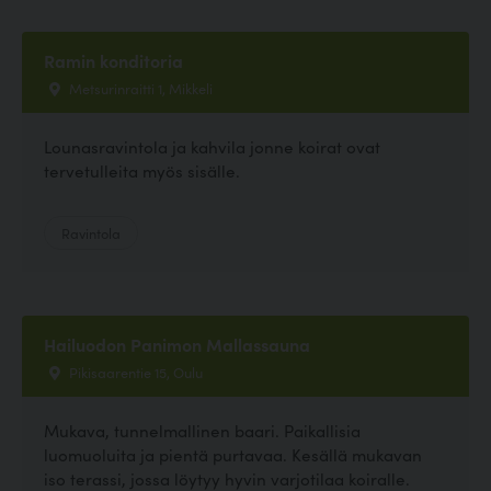
Ramin konditoria
Metsurinraitti 1, Mikkeli
Lounasravintola ja kahvila jonne koirat ovat
tervetulleita myös sisälle.
Ravintola
Hailuodon Panimon Mallassauna
Pikisaarentie 15, Oulu
Mukava, tunnelmallinen baari. Paikallisia
luomuoluita ja pientä purtavaa. Kesällä mukavan
iso terassi, jossa löytyy hyvin varjotilaa koiralle.