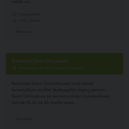
mikäli on...
1 kommenttia
5.00, 1 ääntä
Ravintola
Ravintola Saint Chihuahua
Tehtaankatu 25, 00150 Helsinki, Helsinki
Ravintola Saint Chihuahuaan ovat koirat
tervetulleita sisälle! Vesikuppikin löytyy janoon.
Saint Chihuahua on avoinna aluksi lounasaikaan
ma-pe 10.30-14.30, mutta avaa...
Ravintola