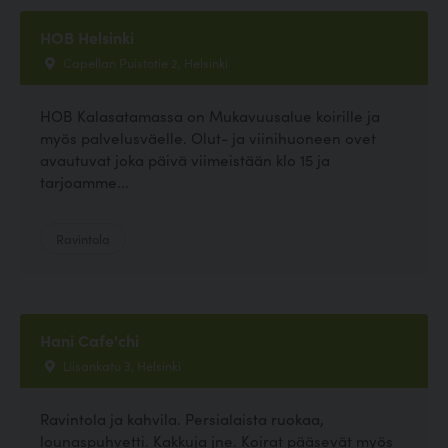
HOB Helsinki
Capellan Puistotie 2, Helsinki
HOB Kalasatamassa on Mukavuusalue koirille ja
myös palvelusväelle. Olut- ja viinihuoneen ovet
avautuvat joka päivä viimeistään klo 15 ja
tarjoamme...
Ravintola
Hani Cafe'chi
Liisankatu 3, Helsinki
Ravintola ja kahvila. Persialaista ruokaa,
lounaspuhvetti. Kakkuja jne. Koirat pääsevät myös