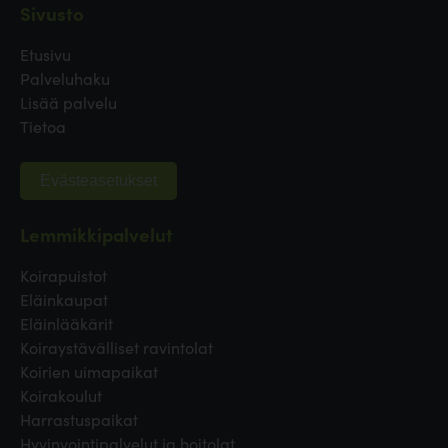
Sivusto
Etusivu
Palveluhaku
Lisää palvelu
Tietoa
Evästeasetukset
Lemmikkipalvelut
Koirapuistot
Eläinkaupat
Eläinlääkärit
Koiraystävälliset ravintolat
Koirien uimapaikat
Koirakoulut
Harrastuspaikat
Hyvinvointipalvelut ja hoitolat