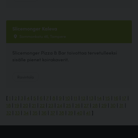
Slicemonger Kaleva
Sammonkatu 46, Tampere
Slicemonger Pizza & Bar toivottaa tervetulleeksi
sisälle pienet koirakaverit.
Ravintola
[
1
|
2
|
3
|
4
|
5
|
6
|
7
|
8
|
9
|
10
|
11
|
12
|
13
|
14
|
15
|
16
|
17
|
18
|
19
|
20
|
21
|
22
|
23
|
24
|
25
|
26
|
27
|
28
|
29
|
30
|
31
|
32
|
33
|
34
|
35
|
36
|
37
|
38
|
39
|
40
|
41
]