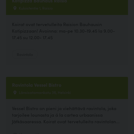
Kotipizza Bauhaus Raisio
Kuloistentie 1, Raisio
Koirat ovat tervetulleita Raision Bauhausin
Kotipizzaan! Avoinna: ma-pe 10.30-19.45 la 9.00-
17.45 su 12.00- 17.45
Ravintola
Ravintola Vessel Bistro
Länsisatamankatu 36, Helsinki
Vessel Bistro on pieni ja viehättävä ravintola, joka
tarjoilee lounasta ja á la cartea urbaanissa
Jätkäsaaressa. Koirat ovat tervetulleita ravintolan...