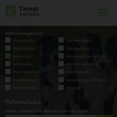
Valitse kategoria(t)
Koirapuisto
Eläinkauppa
Eläinlääkäri
Uimapaikka
Ravintola
Hyvinvointi ja hoitolat
Koirakoulu
Harrastuspaikka
Muut palvelut
Koirahotelli
Koirakuvaaja
Lenkkeily ja patikointi
Koirasovellus
Kauppa
Palveluhaku
Syötä paikkakunta, palvelun nimi tai osoite