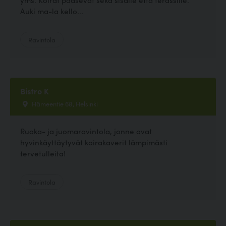
Auki ma-la kello...
Ravintola
Bistro K
Hämeentie 68, Helsinki
Ruoka- ja juomaravintola, jonne ovat
hyvinkäyttäytyvät koirakaverit lämpimästi
tervetulleita!
Ravintola