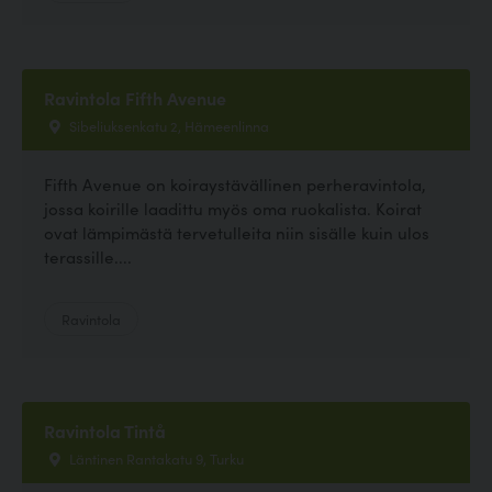
Ravintola Fifth Avenue
Sibeliuksenkatu 2, Hämeenlinna
Fifth Avenue on koiraystävällinen perheravintola,
jossa koirille laadittu myös oma ruokalista. Koirat
ovat lämpimästä tervetulleita niin sisälle kuin ulos
terassille....
Ravintola
Ravintola Tintå
Läntinen Rantakatu 9, Turku