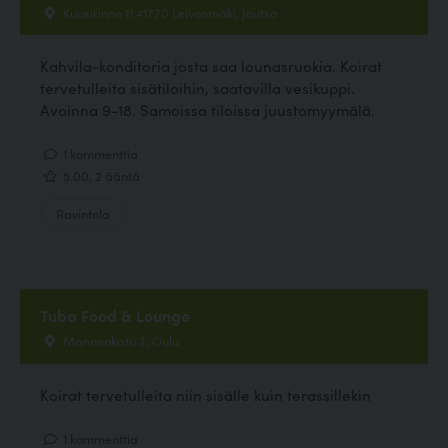
Kuusirinne 11 41770 Leivonmäki, Joutsa
Kahvila-konditoria josta saa lounasruokia. Koirat
tervetulleita sisätiloihin, saatavilla vesikuppi.
Avoinna 9-18. Samoissa tiloissa juustomyymälä.
1 kommenttia
5.00, 2 ääntä
Ravintola
Tuba Food & Lounge
Mannenkatu 2, Oulu
Koirat tervetulleita niin sisälle kuin terassillekin
1 kommenttia