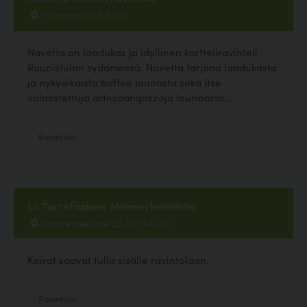
Virusmäentie 9, Turku
Navetta on laadukas ja idyllinen kortteliravinteli
Raunistulan sydämessä. Navetta tarjoaa laadukasta
ja nykyaikaista buffee lounasta sekä itse
valmistettuja artesaanipizzoja lounaasta...
Ravintola
La Torrefazione Mannerheimintie
Mannerheimintie 22-24, Helsinki
Koirat saavat tulla sisälle ravintolaan.
Ravintola