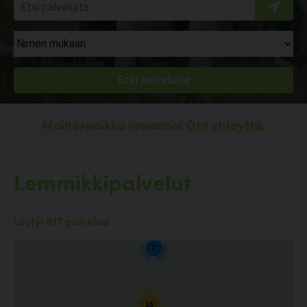
Mainospaikka vapaana!
Ota yhteyttä.
Lemmikkipalvelut
4
Löytyi 817 palvelua
7
15