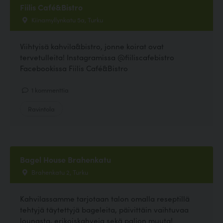
Fiilis Café&Bistro
Kiinamyllynkatu 5a, Turku
Viihtyisä kahvila&bistro, jonne koirat ovat
tervetulleita! Instagramissa @fiiliscafebistro
Facebookissa Fiilis Café&Bistro
1 kommenttia
Ravintola
Bagel House Brahenkatu
Brahenkatu 2, Turku
Kahvilassamme tarjotaan talon omalla reseptillä
tehtyjä täytettyjä bageleita, päivittäin vaihtuvaa
lounasta, erikoiskahveja sekä paljon muuta!