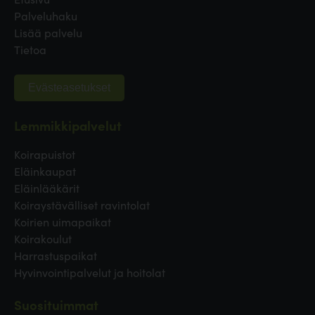
Palveluhaku
Lisää palvelu
Tietoa
Evästeasetukset
Lemmikkipalvelut
Koirapuistot
Eläinkaupat
Eläinlääkärit
Koiraystävälliset ravintolat
Koirien uimapaikat
Koirakoulut
Harrastuspaikat
Hyvinvointipalvelut ja hoitolat
Suosituimmat