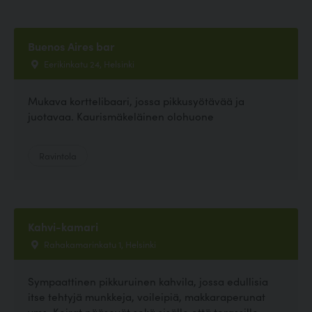
Buenos Aires bar
Eerikinkatu 24, Helsinki
Mukava korttelibaari, jossa pikkusyötävää ja
juotavaa. Kaurismäkeläinen olohuone
Ravintola
Kahvi-kamari
Rahakamarinkatu 1, Helsinki
Sympaattinen pikkuruinen kahvila, jossa edullisia
itse tehtyjä munkkeja, voileipiä, makkaraperunat
yms. Koirat pääsevät sekä sisälle että terassille.