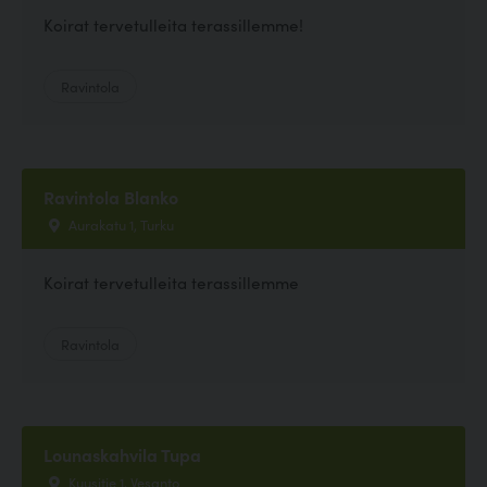
Koirat tervetulleita terassillemme!
Ravintola
Ravintola Blanko
Aurakatu 1, Turku
Koirat tervetulleita terassillemme
Ravintola
Lounaskahvila Tupa
Kuusitie 1, Vesanto