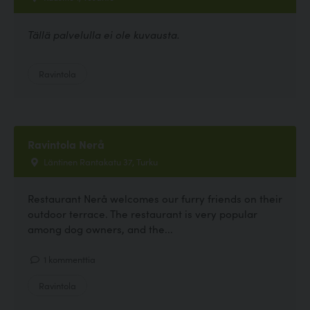
Tällä palvelulla ei ole kuvausta.
Ravintola
Ravintola Nerå
Läntinen Rantakatu 37, Turku
Restaurant Nerå welcomes our furry friends on their
outdoor terrace. The restaurant is very popular
among dog owners, and the...
1 kommenttia
Ravintola