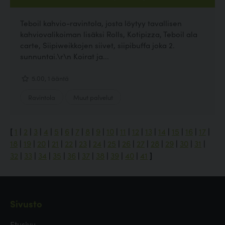
Teboil kahvio-ravintola, josta löytyy tavallisen
kahviovalikoiman lisäksi Rolls, Kotipizza, Teboil ala
carte, Siipiweikkojen siivet, siipibuffa joka 2.
sunnuntai.\r\n Koirat ja...
5.00, 1 ääntä
Ravintola
Muut palvelut
[
1
|
2
|
3
|
4
|
5
|
6
|
7
|
8
|
9
|
10
|
11
|
12
|
13
|
14
|
15
|
16
|
17
|
18
|
19
|
20
|
21
|
22
|
23
|
24
|
25
|
26
|
27
|
28
|
29
|
30
|
31
|
32
|
33
|
34
|
35
|
36
|
37
|
38
|
39
|
40
|
41
]
Sivusto
Etusivu