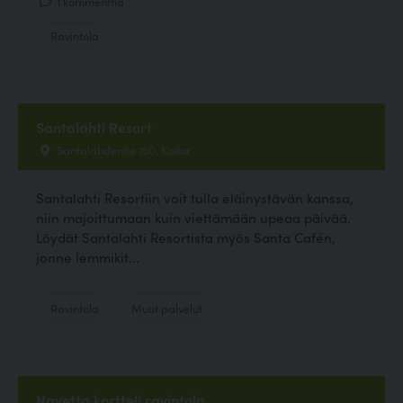
1 kommenttia
Ravintola
Santalahti Resort
Santalahdentie 150, Kotka
Santalahti Resortiin voit tulla eläinystävän kanssa,
niin majoittumaan kuin viettämään upeaa päivää.
Löydät Santalahti Resortista myös Santa Cafén,
jonne lemmikit...
Ravintola
Muut palvelut
Navetta kortteli ravintola