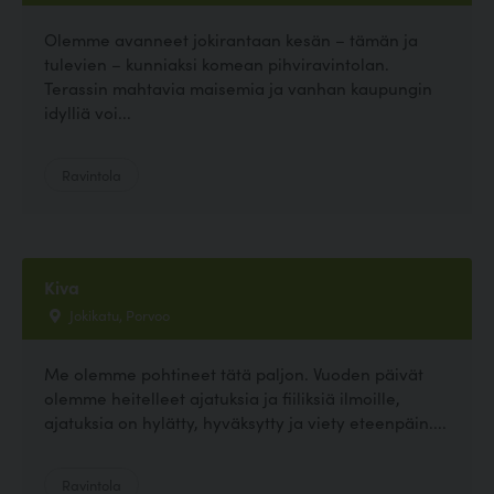
Olemme avanneet jokirantaan kesän – tämän ja
tulevien – kunniaksi komean pihviravintolan.
Terassin mahtavia maisemia ja vanhan kaupungin
idylliä voi...
Ravintola
Kiva
Jokikatu, Porvoo
Me olemme pohtineet tätä paljon. Vuoden päivät
olemme heitelleet ajatuksia ja fiiliksiä ilmoille,
ajatuksia on hylätty, hyväksytty ja viety eteenpäin....
Ravintola