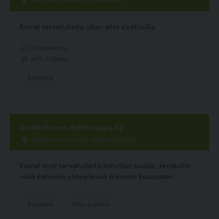
Koirat tervetulleita ulko- että sisätiloille.
1 kommenttia
4.75, 4 ääntä
Ravintola
Ranskalainen Kyläkauppa Ky
Vesijärventie 1, 17200 Vääksy, Asikkala
Koirat ovat tervetulleita kahvilan sisälle, terassille
sekä kahvilan yhteydessä olevaan kauppaan.
Ravintola
Muut palvelut