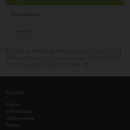
Baari/Kahvila
Ravintola
[
1
|
2
|
3
|
4
|
5
|
6
|
7
|
8
|
9
|
10
|
11
|
12
|
13
|
14
|
15
|
16
|
17
|
18
|
19
|
20
|
21
|
22
|
23
|
24
|
25
|
26
|
27
|
28
|
29
|
30
|
31
|
32
|
33
|
34
|
35
|
36
|
37
|
38
|
39
|
40
|
41
]
Sivusto
Etusivu
Palveluhaku
Lisää palvelu
Tietoa