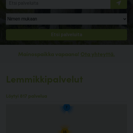
Mainospaikka vapaana!
Ota yhteyttä.
Lemmikkipalvelut
4
Löytyi 817 palvelua
7
15