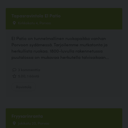
Tapasravintola El Patio
Kirkkokatu 4, Porvoo
El Patio on tunnelmallinen ruokapaikka vanhan
Porvoon sydämessä. Tarjoilemme mutkatonta ja
herkullista ruokaa. 1800-luvulla rakennetussa
puutalossa on mukavaa herkutella talvisaikaan...
3 kommenttia
5.00, 1 ääntä
Ravintola
Fryysarinranta
Jokikatu 20, Porvoo