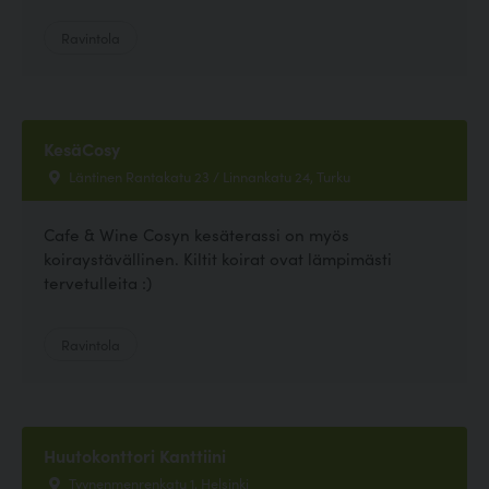
Ravintola
KesäCosy
Läntinen Rantakatu 23 / Linnankatu 24, Turku
Cafe & Wine Cosyn kesäterassi on myös
koiraystävällinen. Kiltit koirat ovat lämpimästi
tervetulleita :)
Ravintola
Huutokonttori Kanttiini
Tyynenmenrenkatu 1, Helsinki