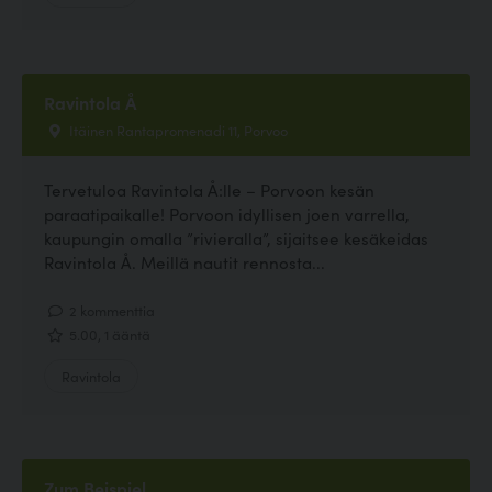
Ravintola Å
Itäinen Rantapromenadi 11, Porvoo
Tervetuloa Ravintola Å:lle – Porvoon kesän
paraatipaikalle! Porvoon idyllisen joen varrella,
kaupungin omalla ”rivieralla”, sijaitsee kesäkeidas
Ravintola Å. Meillä nautit rennosta...
2 kommenttia
5.00, 1 ääntä
Ravintola
Zum Beispiel