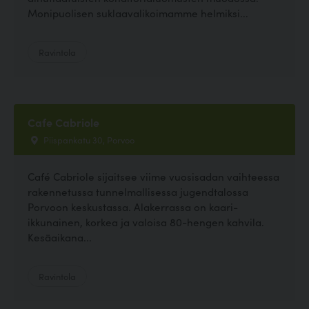
Monipuolisen suklaavalikoimamme helmiksi...
Ravintola
Cafe Cabriole
Piispankatu 30, Porvoo
Café Cabriole sijaitsee viime vuosisadan vaihteessa
rakennetussa tunnelmallisessa jugendtalossa
Porvoon keskustassa. Alakerrassa on kaari-
ikkunainen, korkea ja valoisa 80-hengen kahvila.
Kesäaikana...
Ravintola