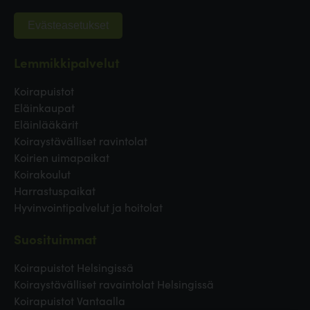
Evästeasetukset
Lemmikkipalvelut
Koirapuistot
Eläinkaupat
Eläinlääkärit
Koiraystävälliset ravintolat
Koirien uimapaikat
Koirakoulut
Harrastuspaikat
Hyvinvointipalvelut ja hoitolat
Suosituimmat
Koirapuistot Helsingissä
Koiraystävälliset ravaintolat Helsingissä
Koirapuistot Vantaalla