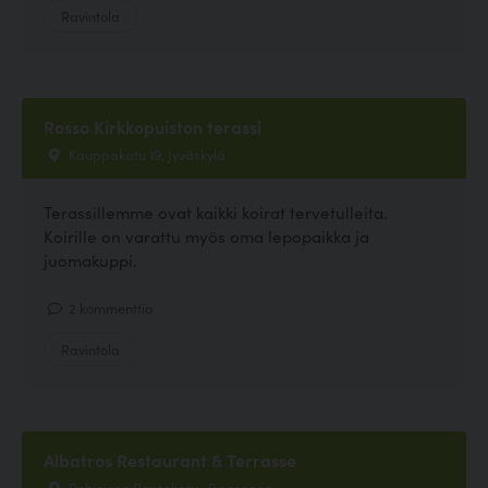
Ravintola
Rosso Kirkkopuiston terassi
Kauppakatu 19, Jyväskylä
Terassillemme ovat kaikki koirat tervetulleita.
Koirille on varattu myös oma lepopaikka ja
juomakuppi.
2 kommenttia
Ravintola
Albatros Restaurant & Terrasse
Pohjoinen Rantakatu , Raasepori