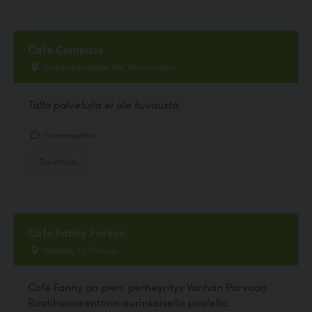
Cafe Compass
Klobbskatvägen 164, Mustasaari
Tällä palvelulla ei ole kuvausta.
1 kommenttia
Ravintola
Cafe Fanny Porvoo
Välikatu 13, Porvoo
Café Fanny on pieni perheyritys Vanhan Porvoon
Raatihuoneentorin aurinkoisella puolella.