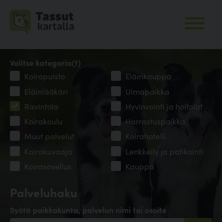
Valitse kategoria(t)
Koirapuisto
Eläinkauppa
Eläinlääkäri
Uimapaikka
Ravintola
Hyvinvointi ja hoitolat
Koirakoulu
Harrastuspaikka
Muut palvelut
Koirahotelli
Koirakuvaaja
Lenkkeily ja patikointi
Koirasovellus
Kauppa
Palveluhaku
Syötä paikkakunta, palvelun nimi tai osoite