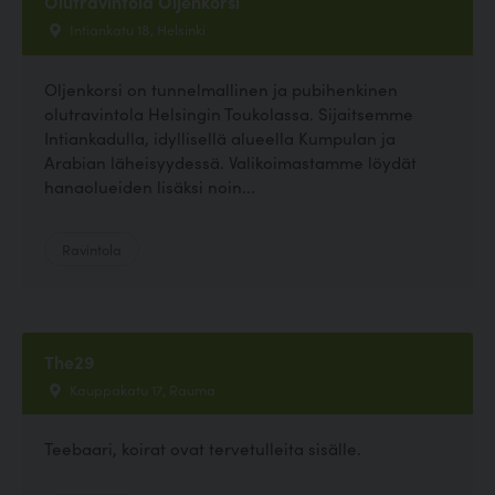
Olutravintola Oljenkorsi
Intiankatu 18, Helsinki
Oljenkorsi on tunnelmallinen ja pubihenkinen
olutravintola Helsingin Toukolassa. Sijaitsemme
Intiankadulla, idyllisellä alueella Kumpulan ja
Arabian läheisyydessä. Valikoimastamme löydät
hanaolueiden lisäksi noin...
Ravintola
The29
Kauppakatu 17, Rauma
Teebaari, koirat ovat tervetulleita sisälle.