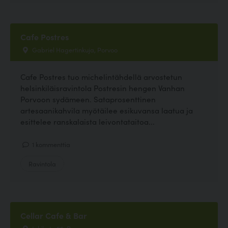
Cafe Postres
Gabriel Hagertinkuja, Porvoo
Cafe Postres tuo michelintähdellä arvostetun
helsinkiläisravintola Postresin hengen Vanhan
Porvoon sydämeen. Sataprosenttinen
artesaanikahvila myötäilee esikuvansa laatua ja
esittelee ranskalaista leivontataitoa...
1 kommenttia
Ravintola
Cellar Cafe & Bar
Jokikatu 55, Porvoo