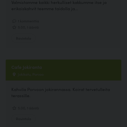
Valmistamme kaikki herkulliset kakkumme itse ja
erikoiskahvit teemme taidolla ja...
1 kommenttia
5.00, 1 ääntä
Ravintola
Cafe Jokiranta
Jokikatu, Porvoo
Kahvila Porvoon jokirannassa. Koirat tervetulleita
terassille.
5.00, 1 ääntä
Ravintola