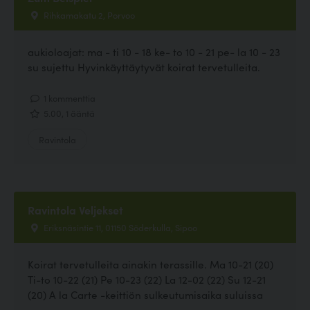
Rihkamakatu 2, Porvoo
aukioloajat: ma - ti 10 - 18 ke- to 10 - 21 pe- la 10 - 23
su sujettu Hyvinkäyttäytyvät koirat tervetulleita.
1 kommenttia
5.00, 1 ääntä
Ravintola
Ravintola Veljekset
Eriksnäsintie 11, 01150 Söderkulla, Sipoo
Koirat tervetulleita ainakin terassille. Ma 10-21 (20)
Ti-to 10-22 (21) Pe 10-23 (22) La 12-02 (22) Su 12-21
(20) A la Carte -keittiön sulkeutumisaika suluissa