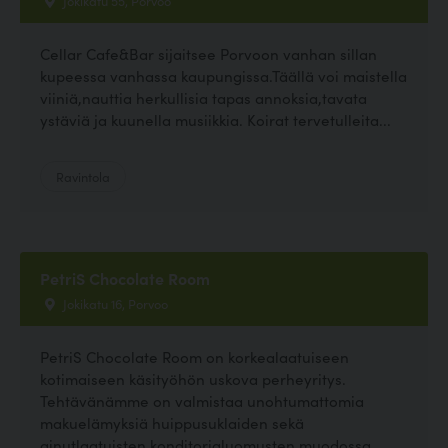
Cellar Cafe&Bar sijaitsee Porvoon vanhan sillan
kupeessa vanhassa kaupungissa.Täällä voi maistella
viiniä,nauttia herkullisia tapas annoksia,tavata
ystäviä ja kuunella musiikkia. Koirat tervetulleita...
Ravintola
PetriS Chocolate Room
Jokikatu 16, Porvoo
PetriS Chocolate Room on korkealaatuiseen
kotimaiseen käsityöhön uskova perheyritys.
Tehtävänämme on valmistaa unohtumattomia
makuelämyksiä huippusuklaiden sekä
ainutlaatuisten konditorialuomusten muodossa.