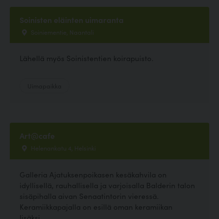
Soinisten eläinten uimaranta
Soiniementie, Naantali
Lähellä myös Soinistentien koirapuisto.
Uimapaikka
Art@cafe
Helenankatu 4, Helsinki
Galleria Ajatuksenpoikasen kesäkahvila on
idyllisellä, rauhallisella ja varjoisalla Balderin talon
sisäpihalla aivan Senaatintorin vieressä.
Keramiikkapajalla on esillä oman keramiikan
lisäksi...