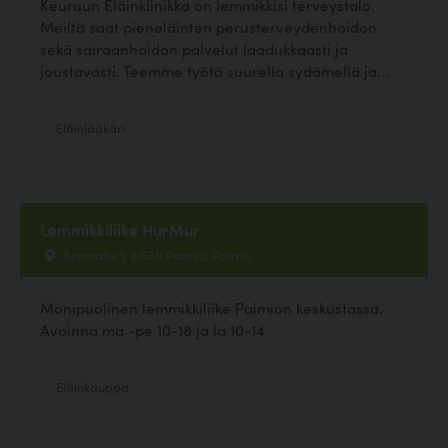
Keuruun Eläinklinikka on lemmikkisi terveystalo.
Meiltä saat pieneläinten perusterveydenhoidon
sekä sairaanhoidon palvelut laadukkaasti ja
joustavasti. Teemme työtä suurella sydämellä ja...
Eläinlääkäri
Lemmikkiliike HurMur
Asematie 1, 21530 Paimio, Paimio
Monipuolinen lemmikkiliike Paimion keskustassa.
Avoinna ma -pe 10-18 ja la 10-14
Eläinkauppa