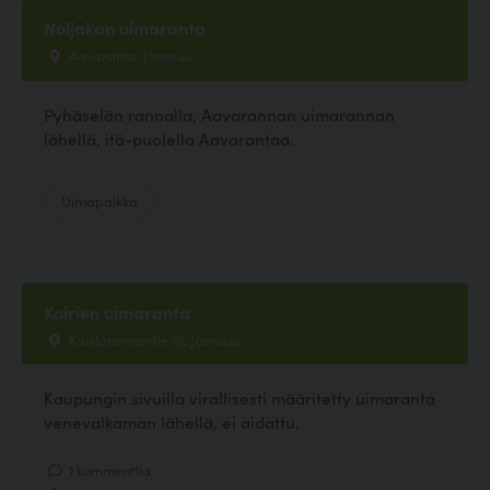
Noljakan uimaranta
Aavaranta, Joensuu
Pyhäselän rannalla, Aavarannan uimarannan
lähellä, itä-puolella Aavarantaa.
Uimapaikka
Koirien uimaranta
Kaislarannantie 19, Joensuu
Kaupungin sivuilla virallisesti määritetty uimaranta
venevalkaman lähellä, ei aidattu.
1 kommenttia