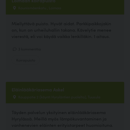
Loimaan koirapuisto
Kaunismäenkatu , Loimaa
Miellyttävä puisto. Hyvät aidat. Parkkipaikkojakin
on, kun on urheiluhallin takana. Kävelytie menee
vierestä, eli voi käydä vaikka lenkilläkin. 1 aitaus.
3 kommenttia
Koirapuisto
Eläinlääkäriasema Askel
Kauppatie 2 (käynti Hyryläntien puolelta), Tuusula
Täyden palvelun yksityinen eläinlääkäriasema
Hyrylässä. Meillä myös lämpökuvantaminen ja
vanhenevien eläinten erityistarpeet huomioituna.