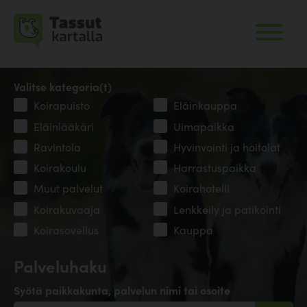
Valitse kategoria(t)
Koirapuisto
Eläinkauppa
Eläinlääkäri
Uimapaikka
Ravintola
Hyvinvointi ja hoitolat
Koirakoulu
Harrastuspaikka
Muut palvelut
Koirahotelli
Koirakuvaaja
Lenkkeily ja patikointi
Koirasovellus
Kauppa
Palveluhaku
Syötä paikkakunta, palvelun nimi tai osoite