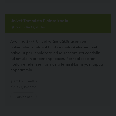
Univet Tammisto Eläinsairaala
Valimotie 29, Vantaa
Avoinna 24/7 Univet-eläinlääkäriasemien
palveluihin kuuluvat kaikki eläinlääketieteelliset
palvelut perushoidosta erikoisosaamista vaativiin
tutkimuksiin ja toimenpiteisiin. Korkeatasoisten
hoitomenetelmien ansiosta lemmikkisi myös toipuu
nopeammin....
11 kommenttia
3.27, 15 ääntä
Eläinlääkäri