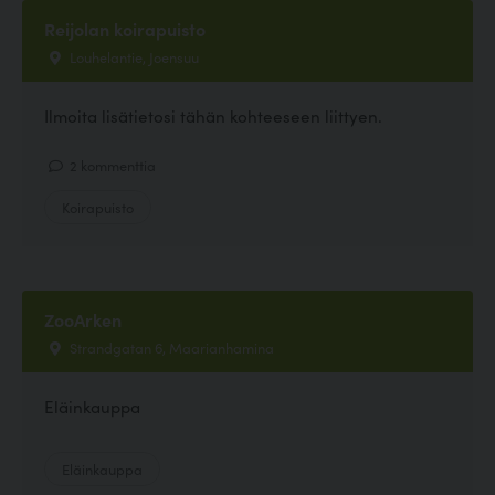
Reijolan koirapuisto
Louhelantie, Joensuu
Ilmoita lisätietosi tähän kohteeseen liittyen.
2 kommenttia
Koirapuisto
ZooArken
Strandgatan 6, Maarianhamina
Eläinkauppa
Eläinkauppa