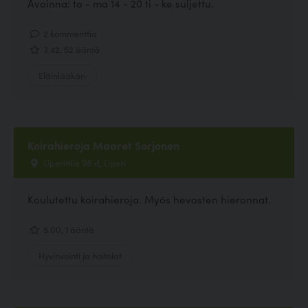
Avoinna: to - ma 14 - 20 ti - ke suljettu.
2 kommenttia
3.42, 52 ääntä
Eläinlääkäri
Koirahieroja Maaret Sorjonen
Liperintie 98 d, Liperi
Koulutettu koirahieroja. Myös hevosten hieronnat.
5.00, 1 ääntä
Hyvinvointi ja hoitolat