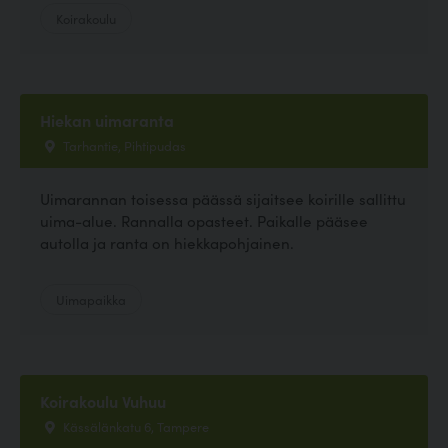
Koirakoulu
Hiekan uimaranta
Tarhantie, Pihtipudas
Uimarannan toisessa päässä sijaitsee koirille sallittu
uima-alue. Rannalla opasteet. Paikalle pääsee
autolla ja ranta on hiekkapohjainen.
Uimapaikka
Koirakoulu Vuhuu
Kässälänkatu 6, Tampere