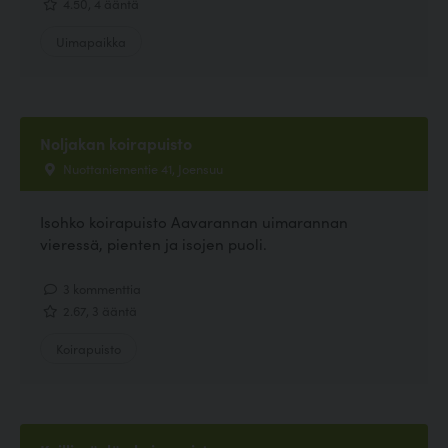
4.50, 4 ääntä
Uimapaikka
Noljakan koirapuisto
Nuottaniementie 41, Joensuu
Isohko koirapuisto Aavarannan uimarannan
vieressä, pienten ja isojen puoli.
3 kommenttia
2.67, 3 ääntä
Koirapuisto