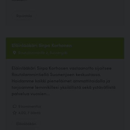
Ravintola
Eläinlääkäri Sirpa Korhonen
Rautalammintie 2, Suonenjoki
Eläinlääkäri Sirpa Korhosen vastaanotto sijaitsee
Rautalammintiellä Suonenjoen keskustassa.
Hoidamme kaikki pieneläimet ammattitaidolla ja
tarjoamme lemmikillesi yksilöllistä sekä ystävällistä
palvelua vuosien...
9 kommenttia
4.00, 7 ääntä
Eläinlääkäri