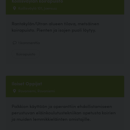
Koillisväylän koirapuisto
Koillisväylä 101, Joensuu
Rantakylän/Utran alueen tilava, metsäinen
koirapuisto. Pienten ja isojen puoli löytyy.
1 kommenttia
Koirapuisto
Iloiset Oppijat
Rovaniemi, Rovaniemi
Palkkion käyttöön ja operanttiin ehdollistamiseen
perustuvan eläinkoulutustekniikan opetusta koirien
ja muiden lemmikkieläinten omistajille.