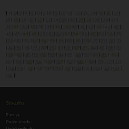
[
1
|
2
|
3
|
4
|
5
|
6
|
7
|
8
|
9
|
10
|
11
|
12
|
13
|
14
|
15
|
16
|
17
|
18
|
19
|
20
|
21
|
22
|
23
|
24
|
25
|
26
|
27
|
28
|
29
|
30
|
31
|
32
|
33
|
34
|
35
|
36
|
37
|
38
|
39
|
40
|
41
|
42
|
43
|
44
|
45
|
46
|
47
|
48
|
49
|
50
|
51
|
52
|
53
|
54
|
55
|
56
|
57
|
58
|
59
|
60
|
61
|
62
|
63
|
64
|
65
|
66
|
67
|
68
|
69
|
70
|
71
|
72
|
73
|
74
|
75
|
76
|
77
|
78
|
79
|
80
|
81
|
82
|
83
|
84
|
85
|
86
|
87
|
88
|
89
|
90
|
91
|
92
|
93
|
94
|
95
|
96
|
97
|
98
|
99
|
100
|
101
|
102
|
103
|
104
|
105
|
106
|
107
|
108
|
109
|
110
|
111
|
112
|
113
|
114
|
115
|
116
|
117
|
118
|
119
|
120
|
121
|
122
|
123
|
124
|
125
]
Sivusto
Etusivu
Palveluhaku
Lisää palvelu