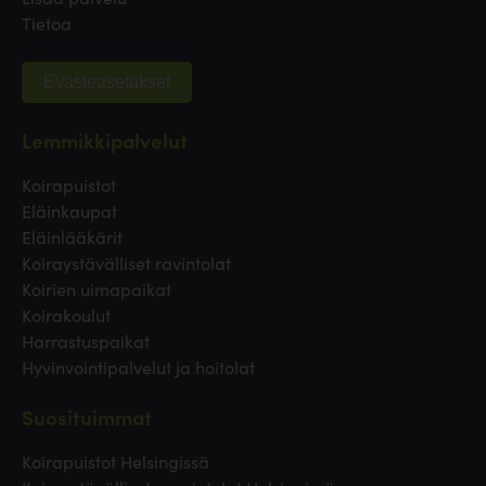
Tietoa
Evästeasetukset
Lemmikkipalvelut
Koirapuistot
Eläinkaupat
Eläinlääkärit
Koiraystävälliset ravintolat
Koirien uimapaikat
Koirakoulut
Harrastuspaikat
Hyvinvointipalvelut ja hoitolat
Suosituimmat
Koirapuistot Helsingissä