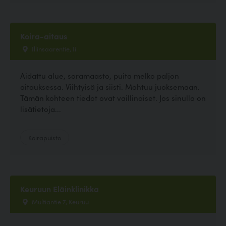
Koira-aitaus
Illinsaarentie, Ii
Aidattu alue, soramaasto, puita melko paljon
aitauksessa. Viihtyisä ja siisti. Mahtuu juoksemaan.
Tämän kohteen tiedot ovat vaillinaiset. Jos sinulla on
lisätietoja...
Koirapuisto
Keuruun Eläinklinikka
Multiantie 7, Keuruu