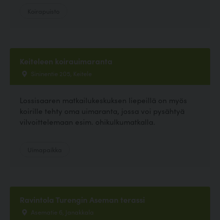
Koirapuisto
Keiteleen koirauimaranta
Sininentie 205, Keitele
Lossisaaren matkailukeskuksen liepeillä on myös
koirille tehty oma uimaranta, jossa voi pysähtyä
vilvoittelemaan esim. ohikulkumatkalla.
Uimapaikka
Ravintola Turengin Aseman terassi
Asematie 6, Janakkala