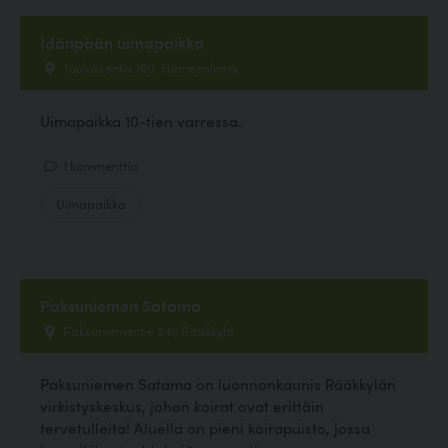
Idänpään uimapaikka
Tuuloksentie 160, Hämeenlinna
Uimapaikka 10-tien varressa.
1 kommenttia
Uimapaikka
Paksuniemen Satama
Paksuniementie 241, Rääkkylä
Paksuniemen Satama on luonnonkaunis Rääkkylän
virkistyskeskus, johon koirat ovat erittäin
tervetulleita! Aluella on pieni koirapuisto, jossa