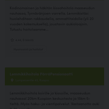
Kodinomainen ja häkitön kissahoitola maaseudun
rauhassa, Tyrnävänjoen varrella. Lemmikistäsi
huolehditaan rakkaudella, ammattitaidolla (yli 20
vuoden kokemuksella), joustavin aukioloajoin.
Tutustu hoitolaamme...
4.44, 9 ääntä
Hyvinvointi ja hoitolat
Lemmikkihoitola PörröPensionaatti
Lumpeisentie 43, Kuopio
Lemmikkihoitola koirille ja kissoille, maaseudun
rauhassa! 20km Kuopion keskustasta ja 15km 5-
tieltä. Myös haku- ja vientipalvelut. Vastaanotto auki
8-21, ennalta...