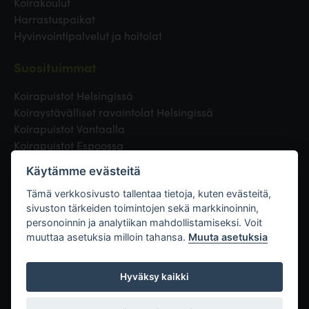
Koirakoulut
Harrastuspaikat
Hyvinvointipalvelut ja hoitolat
Suosituimmat
Koirapuistot Helsingissä
Koiraystävälliset ravaintolat Helsingissä
Koirapuistot Vantaalla
Koirapuistot Espoossa
Koirapuistot Turussa
Käytämme evästeitä
Eläinlääkäri Helsingissä
Koirapuistot Tampereella
Tämä verkkosivusto tallentaa tietoja, kuten evästeitä,
sivuston tärkeiden toimintojen sekä markkinoinnin,
personoinnin ja analytiikan mahdollistamiseksi. Voit
Linkit
muuttaa asetuksia milloin tahansa.
Muuta asetuksia
Hyväksy kaikki