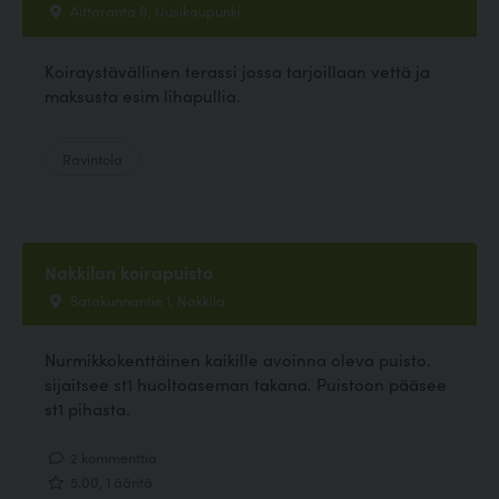
Aittaranta 8, Uusikaupunki
Koiraystävällinen terassi jossa tarjoillaan vettä ja
maksusta esim lihapullia.
Ravintola
Nakkilan koirapuisto
Satakunnantie 1, Nakkila
Nurmikkokenttäinen kaikille avoinna oleva puisto.
sijaitsee st1 huoltoaseman takana. Puistoon pääsee
st1 pihasta.
2 kommenttia
5.00, 1 ääntä