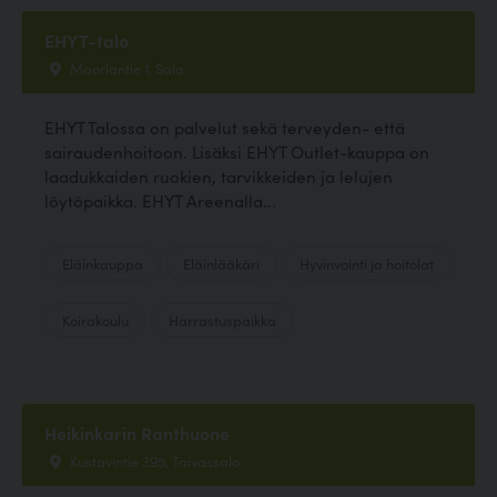
EHYT-talo
Maorlantie 1, Salo
EHYT Talossa on palvelut sekä terveyden- että
sairaudenhoitoon. Lisäksi EHYT Outlet-kauppa on
laadukkaiden ruokien, tarvikkeiden ja lelujen
löytöpaikka. EHYT Areenalla...
Eläinkauppa
Eläinlääkäri
Hyvinvointi ja hoitolat
Koirakoulu
Harrastuspaikka
Heikinkarin Ranthuone
Kustavintie 395, Taivassalo