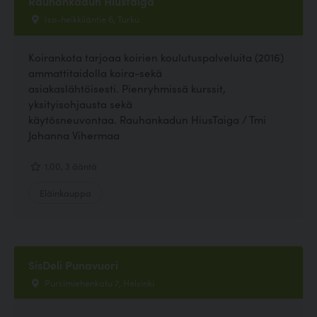
Rauhankadun Hiustaiga
Iso-heikkiläntie 6, Turku
Koirankota tarjoaa koirien koulutuspalveluita (2016)
ammattitaidolla koira-sekä
asiakaslähtöisesti. Pienryhmissä kurssit,
yksityisohjausta sekä
käytösneuvontaa. Rauhankadun HiusTaiga / Tmi
Johanna Vihermaa
1.00, 3 ääntä
Eläinkauppa
SisDeli Punavuori
Pursimiehenkatu 7, Helsinki