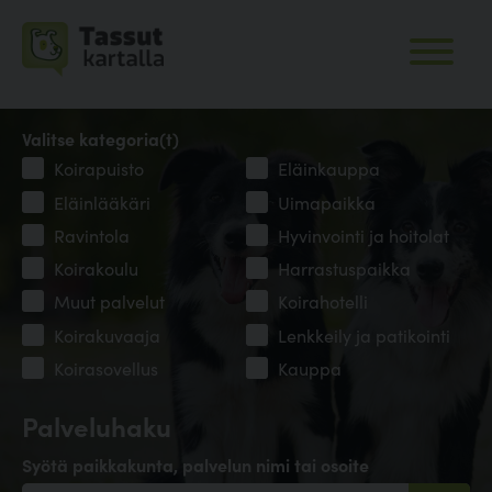
Valitse kategoria(t)
Koirapuisto
Eläinkauppa
Eläinlääkäri
Uimapaikka
Ravintola
Hyvinvointi ja hoitolat
Koirakoulu
Harrastuspaikka
Muut palvelut
Koirahotelli
Koirakuvaaja
Lenkkeily ja patikointi
Koirasovellus
Kauppa
Palveluhaku
Syötä paikkakunta, palvelun nimi tai osoite