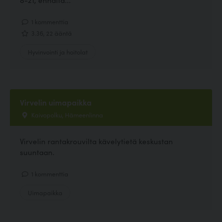
1 kommenttia
3.36, 22 ääntä
Hyvinvointi ja hoitolat
Virvelin uimapaikka
Kaivopolku, Hämeenlinna
Virvelin rantakrouvilta kävelytietä keskustan
suuntaan.
1 kommenttia
Uimapaikka