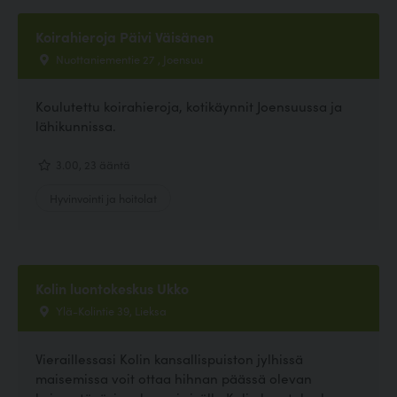
Koirahieroja Päivi Väisänen
Nuottaniementie 27 , Joensuu
Koulutettu koirahieroja, kotikäynnit Joensuussa ja
lähikunnissa.
3.00, 23 ääntä
Hyvinvointi ja hoitolat
Kolin luontokeskus Ukko
Ylä-Kolintie 39, Lieksa
Vieraillessasi Kolin kansallispuiston jylhissä
maisemissa voit ottaa hihnan päässä olevan