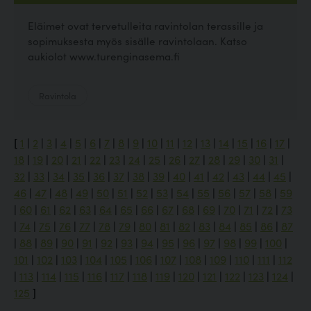
Eläimet ovat tervetulleita ravintolan terassille ja
sopimuksesta myös sisälle ravintolaan. Katso
aukiolot www.turenginasema.fi
Ravintola
[
1
|
2
|
3
|
4
|
5
|
6
|
7
|
8
|
9
|
10
|
11
|
12
|
13
|
14
|
15
|
16
|
17
|
18
|
19
|
20
|
21
|
22
|
23
|
24
|
25
|
26
|
27
|
28
|
29
|
30
|
31
|
32
|
33
|
34
|
35
|
36
|
37
|
38
|
39
|
40
|
41
|
42
|
43
|
44
|
45
|
46
|
47
|
48
|
49
|
50
|
51
|
52
|
53
|
54
|
55
|
56
|
57
|
58
|
59
|
60
|
61
|
62
|
63
|
64
|
65
|
66
|
67
|
68
|
69
|
70
|
71
|
72
|
73
|
74
|
75
|
76
|
77
|
78
|
79
|
80
|
81
|
82
|
83
|
84
|
85
|
86
|
87
|
88
|
89
|
90
|
91
|
92
|
93
|
94
|
95
|
96
|
97
|
98
|
99
|
100
|
101
|
102
|
103
|
104
|
105
|
106
|
107
|
108
|
109
|
110
|
111
|
112
|
113
|
114
|
115
|
116
|
117
|
118
|
119
|
120
|
121
|
122
|
123
|
124
|
125
]