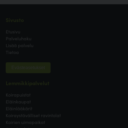
Sivusto
Etusivu
Palveluhaku
Lisää palvelu
Tietoa
Evästeasetukset
Lemmikkipalvelut
Koirapuistot
Eläinkaupat
Eläinlääkärit
Koiraystävälliset ravintolat
Koirien uimapaikat