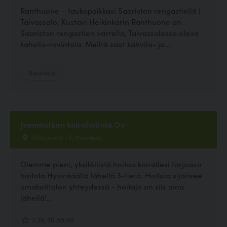
Ranthuone – taukopaikkasi Saariston rengastiellä |
Taivassalo, Kustavi Heikinkarin Ranthuone on
Saariston rengastien varrella, Taivassalossa oleva
kahvila-ravintola. Meiltä saat kahvila- ja...
Ravintola
Joenmutkan koirahoitola Oy
Vakkurintie 73, Hyvinkää
Olemme pieni, yksilöllistä hoitoa koirallesi tarjoava
hoitola Hyvinkäällä lähellä 3-tietä. Hoitola sijaitsee
omakotitalon yhteydessä - hoitaja on siis aina
lähellä!...
3.36, 50 ääntä