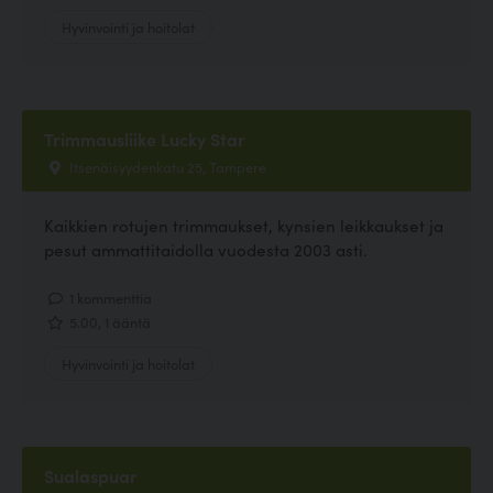
Hyvinvointi ja hoitolat
Trimmausliike Lucky Star
Itsenäisyydenkatu 25, Tampere
Kaikkien rotujen trimmaukset, kynsien leikkaukset ja
pesut ammattitaidolla vuodesta 2003 asti.
1 kommenttia
5.00, 1 ääntä
Hyvinvointi ja hoitolat
Sualaspuar