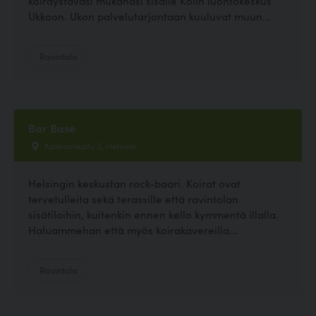
koiraystäväsi mukanasi sisälle Kolin luontokeskus
Ukkoon. Ukon palvelutarjontaan kuuluvat muun...
Ravintola
Bar Base
Kalevankatu 3, Helsinki
Helsingin keskustan rock-baari. Koirat ovat
tervetulleita sekä terassille että ravintolan
sisätiloihin, kuitenkin ennen kello kymmentä illalla.
Haluammehan että myös koirakavereilla...
Ravintola