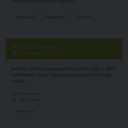
lemmikit voivat telmiä vapaasti...
Koirapuisto
Uimapaikka
Ravintola
Kauhavan koirapuisto
Mäki-Passintie 9, Kauhava
Avataan heinä-elokuussa 2015. Puiston koko n. 4000
neliömetriä. Omat aidatut alueet pienille ja isoille
koirille.
3 kommenttia
4.57, 7 ääntä
Koirapuisto