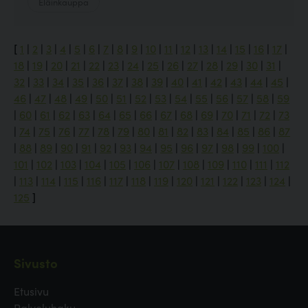
Eläinkauppa
[
1
|
2
|
3
|
4
|
5
|
6
|
7
|
8
|
9
|
10
|
11
|
12
|
13
|
14
|
15
|
16
|
17
|
18
|
19
|
20
|
21
|
22
|
23
|
24
|
25
|
26
|
27
|
28
|
29
|
30
|
31
|
32
|
33
|
34
|
35
|
36
|
37
|
38
|
39
|
40
|
41
|
42
|
43
|
44
|
45
|
46
|
47
|
48
|
49
|
50
|
51
|
52
|
53
|
54
|
55
|
56
|
57
|
58
|
59
|
60
|
61
|
62
|
63
|
64
|
65
|
66
|
67
|
68
|
69
|
70
|
71
|
72
|
73
|
74
|
75
|
76
|
77
|
78
|
79
|
80
|
81
|
82
|
83
|
84
|
85
|
86
|
87
|
88
|
89
|
90
|
91
|
92
|
93
|
94
|
95
|
96
|
97
|
98
|
99
|
100
|
101
|
102
|
103
|
104
|
105
|
106
|
107
|
108
|
109
|
110
|
111
|
112
|
113
|
114
|
115
|
116
|
117
|
118
|
119
|
120
|
121
|
122
|
123
|
124
|
125
]
Sivusto
Etusivu
Palveluhaku