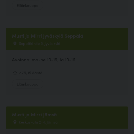
Eläinkauppa
Musti ja Mirri Jyväskylä Seppälä
Seppäläntie 5, Jyväskylä
Avoinna: ma-pe 10-19, la 10-16.
2.79, 19 ääntä
Eläinkauppa
Musti ja Mirri Jämsä
Keskuskatu 2-4, Jämsä