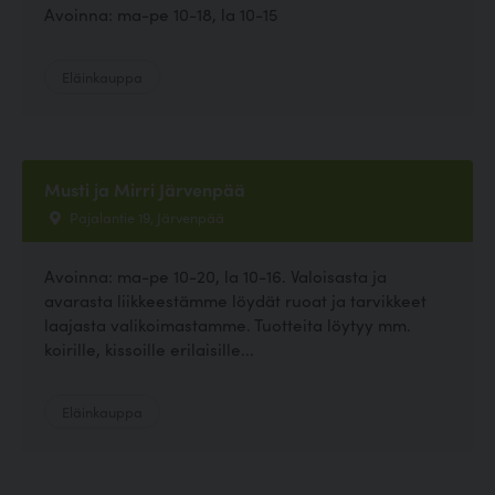
Avoinna: ma-pe 10-18, la 10-15
Eläinkauppa
Musti ja Mirri Järvenpää
Pajalantie 19, Järvenpää
Avoinna: ma-pe 10-20, la 10-16. Valoisasta ja
avarasta liikkeestämme löydät ruoat ja tarvikkeet
laajasta valikoimastamme. Tuotteita löytyy mm.
koirille, kissoille erilaisille...
Eläinkauppa