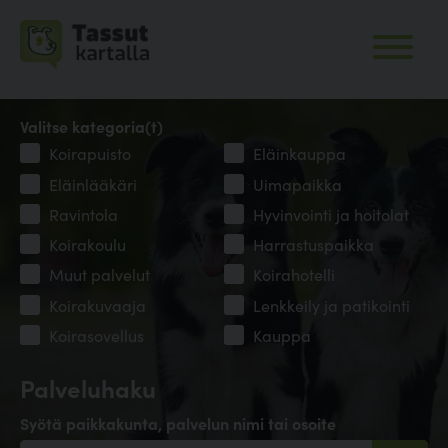
Valitse kategoria(t)
Koirapuisto
Eläinkauppa
Eläinlääkäri
Uimapaikka
Ravintola
Hyvinvointi ja hoitolat
Koirakoulu
Harrastuspaikka
Muut palvelut
Koirahotelli
Koirakuvaaja
Lenkkeily ja patikointi
Koirasovellus
Kauppa
Palveluhaku
Syötä paikkakunta, palvelun nimi tai osoite