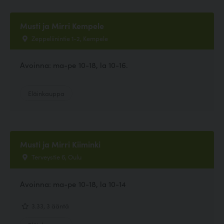
Musti ja Mirri Kempele
Zeppeliinintie 1-2, Kempele
Avoinna: ma-pe 10-18, la 10-16.
Eläinkauppa
Musti ja Mirri Kiiminki
Terveystie 6, Oulu
Avoinna: ma-pe 10-18, la 10-14
3.33, 3 ääntä