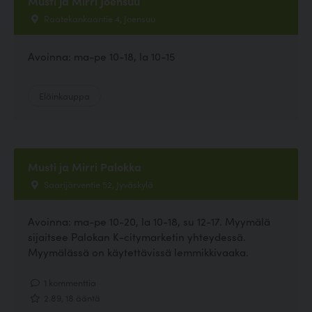
Musti ja Mirri Joensuu
Raatekankaantie 4, Joensuu
Avoinna: ma-pe 10-18, la 10-15
Eläinkauppa
Musti ja Mirri Palokka
Saarijärventie 52, Jyväskylä
Avoinna: ma-pe 10-20, la 10-18, su 12-17. Myymälä
sijaitsee Palokan K-citymarketin yhteydessä.
Myymälässä on käytettävissä lemmikkivaaka.
1 kommenttia
2.89, 18 ääntä