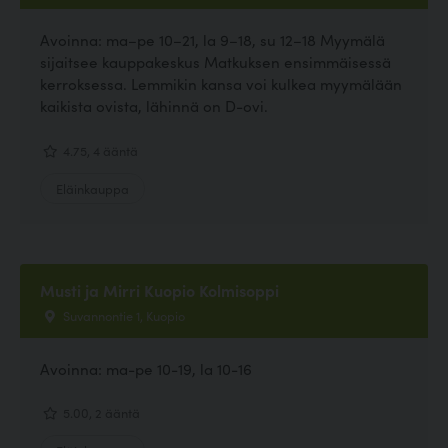
Avoinna: ma–pe 10–21, la 9–18, su 12–18 Myymälä
sijaitsee kauppakeskus Matkuksen ensimmäisessä
kerroksessa. Lemmikin kansa voi kulkea myymälään
kaikista ovista, lähinnä on D-ovi.
4.75, 4 ääntä
Eläinkauppa
Musti ja Mirri Kuopio Kolmisoppi
Suvannontie 1, Kuopio
Avoinna: ma-pe 10-19, la 10-16
5.00, 2 ääntä