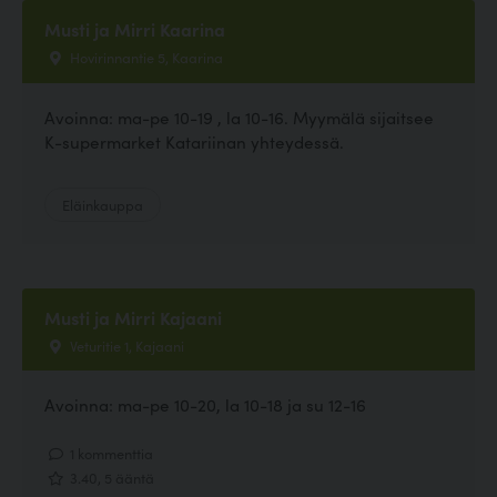
Musti ja Mirri Kaarina
Hovirinnantie 5, Kaarina
Avoinna: ma-pe 10-19 , la 10-16. Myymälä sijaitsee
K-supermarket Katariinan yhteydessä.
Eläinkauppa
Musti ja Mirri Kajaani
Veturitie 1, Kajaani
Avoinna: ma-pe 10-20, la 10-18 ja su 12-16
1 kommenttia
3.40, 5 ääntä