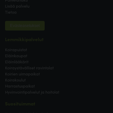
Lisää palvelu
Tietoa
Evästeasetukset
Lemmikkipalvelut
Koirapuistot
Eläinkaupat
Eläinlääkärit
Koiraystävälliset ravintolat
Koirien uimapaikat
Koirakoulut
Harrastuspaikat
Hyvinvointipalvelut ja hoitolat
Suosituimmat