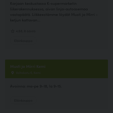
Karjaan keskustassa K-supermarketin
liikerakennuksessa, aivan linja-autoasemaa
vastapäätä. Liikkeestämme löydät Musti ja Mirri -
ketjun kattavan...
4.88, 8 ääntä
Eläinkauppa
Musti ja Mirri Kemi
Valtakatu 6, Kemi
Avoinna: ma-pe 9-18, la 9-15.
Eläinkauppa