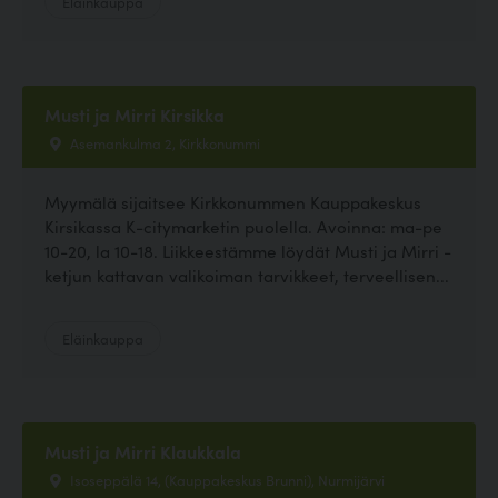
Eläinkauppa
Musti ja Mirri Kirsikka
Asemankulma 2, Kirkkonummi
Myymälä sijaitsee Kirkkonummen Kauppakeskus
Kirsikassa K-citymarketin puolella. Avoinna: ma-pe
10-20, la 10-18. Liikkeestämme löydät Musti ja Mirri -
ketjun kattavan valikoiman tarvikkeet, terveellisen...
Eläinkauppa
Musti ja Mirri Klaukkala
Isoseppälä 14, (Kauppakeskus Brunni), Nurmijärvi