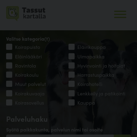
Valitse kategoria(t)
Koirapuisto
Eläinkauppa
Eläinlääkäri
Uimapaikka
Ravintola
Hyvinvointi ja hoitolat
Koirakoulu
Harrastuspaikka
Muut palvelut
Koirahotelli
Koirakuvaaja
Lenkkeily ja patikointi
Koirasovellus
Kauppa
Palveluhaku
Syötä paikkakunta, palvelun nimi tai osoite