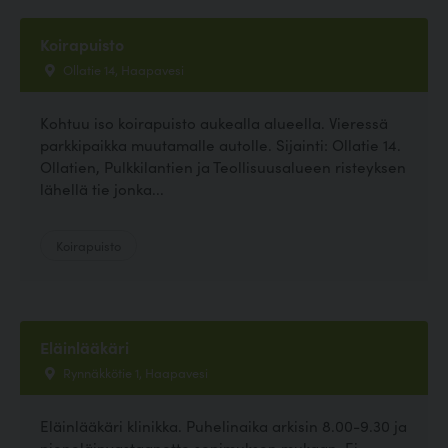
Koirapuisto
Ollatie 14, Haapavesi
Kohtuu iso koirapuisto aukealla alueella. Vieressä
parkkipaikka muutamalle autolle. Sijainti: Ollatie 14.
Ollatien, Pulkkilantien ja Teollisuusalueen risteyksen
lähellä tie jonka...
Koirapuisto
Eläinlääkäri
Rynnäkkötie 1, Haapavesi
Eläinlääkäri klinikka. Puhelinaika arkisin 8.00-9.30 ja
pieneläinvastaanotto sopimuksen mukaan. Ei