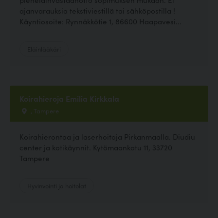
ajanvarauksia tekstiviestillä tai sähköpostilla !
Käyntiosoite: Rynnäkkötie 1, 86600 Haapavesi...
Eläinlääkäri
Koirahieroja Emilia Kirkkala
, Tampere
Koirahierontaa ja laserhoitoja Pirkanmaalla. Diudiu
center ja kotikäynnit. Kytömaankatu 11, 33720
Tampere
Hyvinvointi ja hoitolat