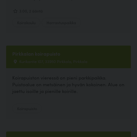
3.00, 2 ääntä
Koirakoulu
Harrastuspaikka
Pirkkalan koirapuisto
Kurikantie 107, 33950 Pirkkala, Pirkkala
Koirapuiston vieressä on pieni parkkipaikka.
Puistoalue on metsäinen ja hyvän kokoinen. Alue on
jaettu isoille ja pienille koirille.
Koirapuisto