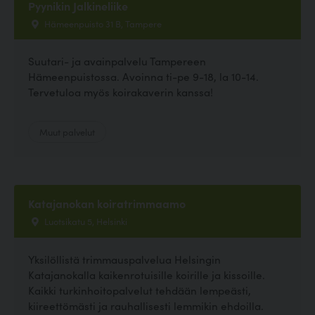
Pyynikin Jalkineliike
Hämeenpuisto 31 B, Tampere
Suutari- ja avainpalvelu Tampereen
Hämeenpuistossa. Avoinna ti-pe 9-18, la 10-14.
Tervetuloa myös koirakaverin kanssa!
Muut palvelut
Katajanokan koiratrimmaamo
Luotsikatu 5, Helsinki
Yksilöllistä trimmauspalvelua Helsingin
Katajanokalla kaikenrotuisille koirille ja kissoille.
Kaikki turkinhoitopalvelut tehdään lempeästi,
kiireettömästi ja rauhallisesti lemmikin ehdoilla.