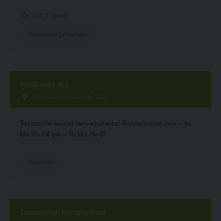
3.67, 3 ääntä
Hyvinvointi ja hoitolat
Viinibaari Vox
Pakkahuoneenkatu 8, Oulu
Terassille koirat tervetulleita! Aukioloajat: ma – to
klo 15-24 pe – la klo 15-01
Ravintola
Tassuniityn koirahoitola