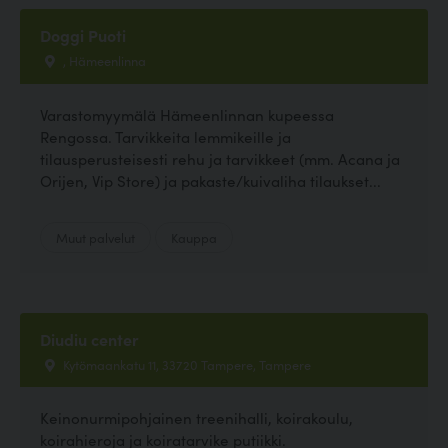
Doggi Puoti
, Hämeenlinna
Varastomyymälä Hämeenlinnan kupeessa
Rengossa. Tarvikkeita lemmikeille ja
tilausperusteisesti rehu ja tarvikkeet (mm. Acana ja
Orijen, Vip Store) ja pakaste/kuivaliha tilaukset...
Muut palvelut
Kauppa
Diudiu center
Kytömaankatu 11, 33720 Tampere, Tampere
Keinonurmipohjainen treenihalli, koirakoulu,
koirahieroja ja koiratarvike putiikki.