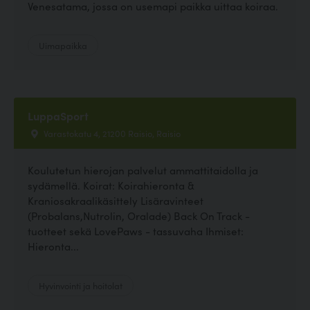
Venesatama, jossa on usemapi paikka uittaa koiraa.
Uimapaikka
LuppaSport
Varastokatu 4, 21200 Raisio, Raisio
Koulutetun hierojan palvelut ammattitaidolla ja
sydämellä. Koirat: Koirahieronta &
Kraniosakraalikäsittely Lisäravinteet
(Probalans,Nutrolin, Oralade) Back On Track -
tuotteet sekä LovePaws - tassuvaha Ihmiset:
Hieronta...
Hyvinvointi ja hoitolat