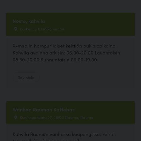
Neste, kahvila
Koskentie 1, Kirkkonummi
X-mealin hampurilaiset keittiön aukioloaikoina.
Kahvila avoinna arkisin: 06.00-20.00 Lauantaisin
08.30-20.00 Sunnuntaisin 09.00-19.00
Ravintola
Wanhan Rauman Kaffebar
Kuninkaankatu 27, 26100 Rauma, Rauma
Kahvila Rauman vanhassa kaupungissa, koirat
tervetulleita sisäpihan terassille