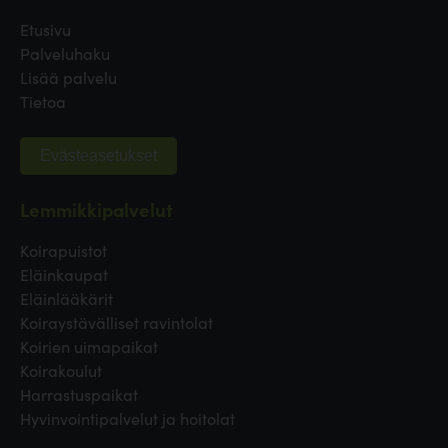
Etusivu
Palveluhaku
Lisää palvelu
Tietoa
Evästeasetukset
Lemmikkipalvelut
Koirapuistot
Eläinkaupat
Eläinlääkärit
Koiraystävälliset ravintolat
Koirien uimapaikat
Koirakoulut
Harrastuspaikat
Hyvinvointipalvelut ja hoitolat