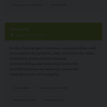
Hyvinvointi ja hoitolat
Koirahotelli
Petbros Oy
Kontiotie 3A, Nurmijärvi
Koirien fysioterapia, trimmaus, vesijuoksuallas sekä
kuntoutettaville potilaille, että urheilukoirille. Kaksi
erikokoista uima-allasta tarjoavat
uintimahdollisuudet kaikenlaisille koirille.
Ammattitaitoinen koirahieroja. Luentotila
vuokrattavana n.40 hengelle....
Uimapaikka
Hyvinvointi ja hoitolat
Harrastuspaikka
Koirakuvaaja