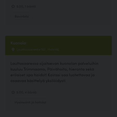
5.00, 1 ääntä
Ravintola
Kuonola
Lauttasaarentie 50 , Helsinki
Lauttasaaressa sijaitsevan kuonolan palveluihin
kuuluu Trimmaamo, Päivähoito, hieronta sekä
erilaiset spa hoidot! Koirasi saa luotettavaa ja
osaavaa käsittelyä yksilöidysti
5.00, 4 ääntä
Hyvinvointi ja hoitolat