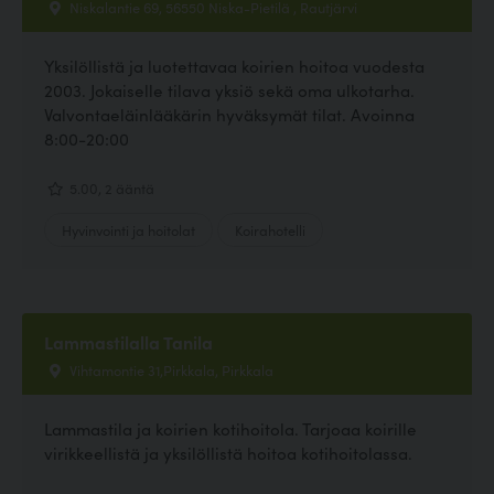
Niskalantie 69, 56550 Niska-Pietilä , Rautjärvi
Yksilöllistä ja luotettavaa koirien hoitoa vuodesta
2003. Jokaiselle tilava yksiö sekä oma ulkotarha.
Valvontaeläinlääkärin hyväksymät tilat. Avoinna
8:00-20:00
5.00, 2 ääntä
Hyvinvointi ja hoitolat
Koirahotelli
Lammastilalla Tanila
Vihtamontie 31,Pirkkala, Pirkkala
Lammastila ja koirien kotihoitola. Tarjoaa koirille
virikkeellistä ja yksilöllistä hoitoa kotihoitolassa.