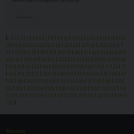
Ravintola
[
1
|
2
|
3
|
4
|
5
|
6
|
7
|
8
|
9
|
10
|
11
|
12
|
13
|
14
|
15
|
16
|
17
|
18
|
19
|
20
|
21
|
22
|
23
|
24
|
25
|
26
|
27
|
28
|
29
|
30
|
31
|
32
|
33
|
34
|
35
|
36
|
37
|
38
|
39
|
40
|
41
|
42
|
43
|
44
|
45
|
46
|
47
|
48
|
49
|
50
|
51
|
52
|
53
|
54
|
55
|
56
|
57
|
58
|
59
|
60
|
61
|
62
|
63
|
64
|
65
|
66
|
67
|
68
|
69
|
70
|
71
|
72
|
73
|
74
|
75
|
76
|
77
|
78
|
79
|
80
|
81
|
82
|
83
|
84
|
85
|
86
|
87
|
88
|
89
|
90
|
91
|
92
|
93
|
94
|
95
|
96
|
97
|
98
|
99
|
100
|
101
|
102
|
103
|
104
|
105
|
106
|
107
|
108
|
109
|
110
|
111
|
112
|
113
|
114
|
115
|
116
|
117
|
118
|
119
|
120
|
121
|
122
|
123
|
124
|
125
]
Sivusto