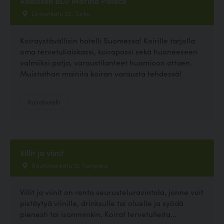
Radisson BLU Marina Palace
Linnankatu 32, Turku
Koiraystävällisin hotelli Suomessa! Koirille tarjolla
oma tervetuliaiskassi, koirapassi sekä huoneeseen
valmiiksi patja, varaustilanteet huomioon ottaen.
Muistathan mainita koiran varausta tehdessä!
Koirahotelli
Villit ja viinit
Rautatienkatu 12, Tampere
Villit ja viinit on rento seurusteluravintola, jonne voit
pistäytyä viinille, drinksulle tai oluelle ja syödä
pienesti tai isomminkin. Koirat tervetulleita...