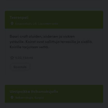
Teerenpeli
Kauppakatu 28, Lappeenranta
Baari craft oluiden, siiderien ja viskien
ystäville. Koirat ovat sallittuja terassilla ja sisällä.
Koirille tarjotaan vettä.
5.00, 1 ääntä
Ravintola
Uintipaikka Valkamakujalla
Valkamakuja, Kuopio