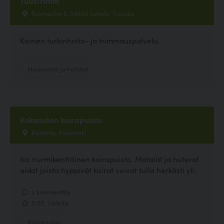
TuusTrimm
Sointupiha 5, 04330 Lahela, Tuusula
Koirien turkinhoito- ja trimmauspalvelu.
Hyvinvointi ja hoitolat
Kokemäen koirapuisto
Ratastie, Kokemäki
Iso nurmikenttäinen koirapuisto. Matalat ja huterat
aidat joista hyppivät koirat voivat tulla herkästi yli.
2 kommenttia
5.00, 1 ääntä
Koirapuisto