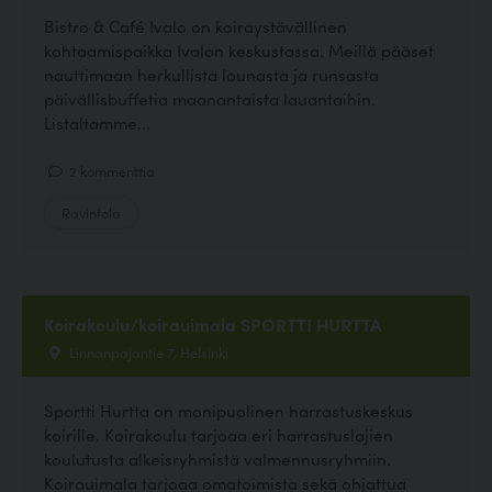
Bistro & Café Ivalo on koiraystävällinen
kohtaamispaikka Ivalon keskustassa. Meillä pääset
nauttimaan herkullista lounasta ja runsasta
päivällisbuffetia maanantaista lauantaihin.
Listaltamme...
2 kommenttia
Ravintola
Koirakoulu/koirauimala SPORTTI HURTTA
Linnanpajantie 7, Helsinki
Sportti Hurtta on monipuolinen harrastuskeskus
koirille. Koirakoulu tarjoaa eri harrastuslajien
koulutusta alkeisryhmistä valmennusryhmiin.
Koirauimala tarjoaa omatoimista sekä ohjattua