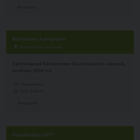
Koirakoulu
Keltinmäen koirapuisto
Kotasenpolku, Jyväskylä
Keltinmäessä Kotalammen liikuntapuiston vieressä,
kooltaan 2000 m2
1 kommenttia
3.00, 5 ääntä
Koirapuisto
Eläinklinikka EHYT