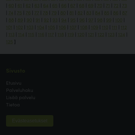
|
60
|
61
|
62
|
63
|
64
|
65
|
66
|
67
|
68
|
69
|
70
|
71
|
72
|
73
|
74
|
75
|
76
|
77
|
78
|
79
|
80
|
81
|
82
|
83
|
84
|
85
|
86
|
87
|
88
|
89
|
90
|
91
|
92
|
93
|
94
|
95
|
96
|
97
|
98
|
99
|
100
|
101
|
102
|
103
|
104
|
105
|
106
|
107
|
108
|
109
|
110
|
111
|
112
|
113
|
114
|
115
|
116
|
117
|
118
|
119
|
120
|
121
|
122
|
123
|
124
|
125
]
Sivusto
Etusivu
Palveluhaku
Lisää palvelu
Tietoa
Evästeasetukset