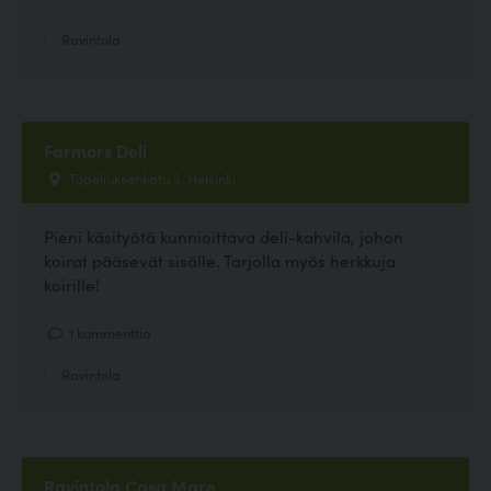
Ravintola
Farmors Deli
Topeliuksenkatu 3, Helsinki
Pieni käsityötä kunnioittava deli-kahvila, johon
koirat pääsevät sisälle. Tarjolla myös herkkuja
koirille!
1 kommenttia
Ravintola
Ravintola Casa Mare