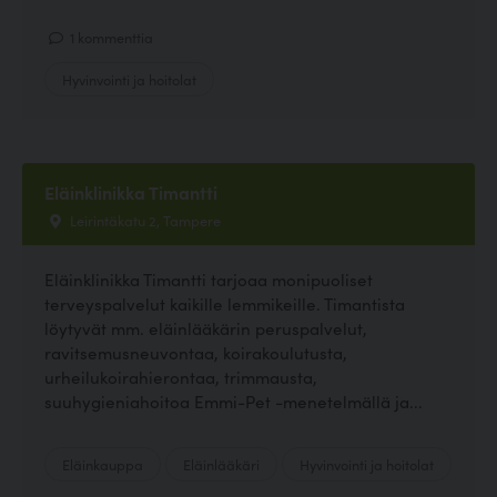
1 kommenttia
Hyvinvointi ja hoitolat
Eläinklinikka Timantti
Leirintäkatu 2, Tampere
Eläinklinikka Timantti tarjoaa monipuoliset
terveyspalvelut kaikille lemmikeille. Timantista
löytyvät mm. eläinlääkärin peruspalvelut,
ravitsemusneuvontaa, koirakoulutusta,
urheilukoirahierontaa, trimmausta,
suuhygieniahoitoa Emmi-Pet -menetelmällä ja...
Eläinkauppa
Eläinlääkäri
Hyvinvointi ja hoitolat