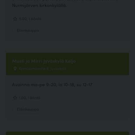
Nurmijärven kirkonkylällä.
5.00, 1 ääntä
Eläinkauppa
Musti ja Mirri Jyväskylä Keljo
Kylmälahdentie 6, Jyväskylä
Avoinna ma-pe 9-20, la 10-18, su 12-17
1.00, 1 ääntä
Eläinkauppa