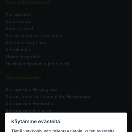
Lemmikkipalvelut
Koirapuistot
Eläinkaupat
Eläinlääkärit
Koiraystävälliset ravintolat
Koirien uimapaikat
Koirakoulut
Harrastuspaikat
Hyvinvointipalvelut ja hoitolat
Suosituimmat
Koirapuistot Helsingissä
Koiraystävälliset ravaintolat Helsingissä
Koirapuistot Vantaalla
Koirapuistot Espoossa
Koirapuistot Turussa
Käytämme evästeitä
Eläinlääkäri Helsingissä
Koirapuistot Tampereella
Tämä verkkosivusto tallentaa tietoja, kuten evästeitä,