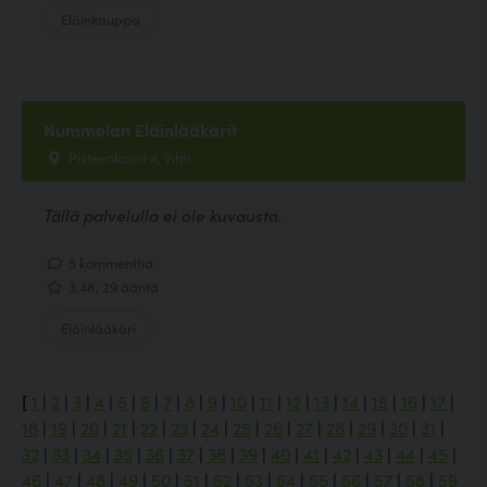
Eläinkauppa
Nummelan Eläinlääkärit
Pisteenkaari 4, Vihti
Tällä palvelulla ei ole kuvausta.
5 kommenttia
3.48, 29 ääntä
Eläinlääkäri
[
1
|
2
|
3
|
4
|
5
|
6
|
7
|
8
|
9
|
10
|
11
|
12
|
13
|
14
|
15
|
16
|
17
|
18
|
19
|
20
|
21
|
22
|
23
|
24
|
25
|
26
|
27
|
28
|
29
|
30
|
31
|
32
|
33
|
34
|
35
|
36
|
37
|
38
|
39
|
40
|
41
|
42
|
43
|
44
|
45
|
46
|
47
|
48
|
49
|
50
|
51
|
52
|
53
|
54
|
55
|
56
|
57
|
58
|
59