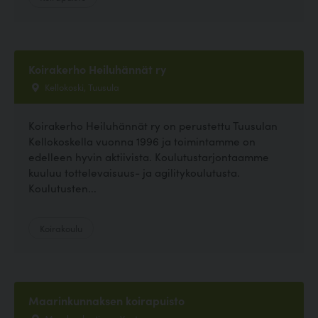
Koirakerho Heiluhännät ry
Kellokoski, Tuusula
Koirakerho Heiluhännät ry on perustettu Tuusulan
Kellokoskella vuonna 1996 ja toimintamme on
edelleen hyvin aktiivista. Koulutustarjontaamme
kuuluu tottelevaisuus- ja agilitykoulutusta.
Koulutusten...
Koirakoulu
Maarinkunnaksen koirapuisto
Marsbacksstigen, Vantaa