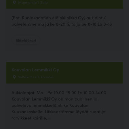
Maorlantie 1, Salo
(Ent. Kuninkaantien eläinklinikka Oy) aukiolot /
palvelemme ma ja ke 8-20 ti, to ja pe 8-18 La 8-16
Eläinlääkäri
Kouvolan Lemmikki Oy
Valtakatu 40, Kouvola
Aukioloajat: Ma - Pe 10.00-18.00 La 10.00-14.00
Kouvolan Lemmikki Oy on monipuolinen ja
palveleva lemmikkieläinliike Kouvolan
Kuusankoskella. Liikkeestämme löydät ruoat ja
tarvikkeet koirille,...