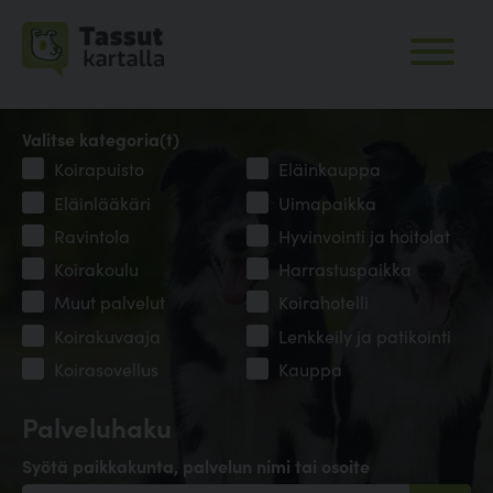
Valitse kategoria(t)
Koirapuisto
Eläinkauppa
Eläinlääkäri
Uimapaikka
Ravintola
Hyvinvointi ja hoitolat
Koirakoulu
Harrastuspaikka
Muut palvelut
Koirahotelli
Koirakuvaaja
Lenkkeily ja patikointi
Koirasovellus
Kauppa
Palveluhaku
Syötä paikkakunta, palvelun nimi tai osoite