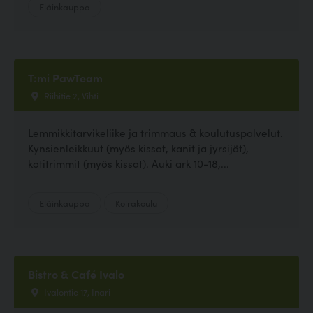
Eläinkauppa
T:mi PawTeam
Riihitie 2, Vihti
Lemmikkitarvikeliike ja trimmaus & koulutuspalvelut.
Kynsienleikkuut (myös kissat, kanit ja jyrsijät),
kotitrimmit (myös kissat). Auki ark 10-18,...
Eläinkauppa
Koirakoulu
Bistro & Café Ivalo
Ivalontie 17, Inari