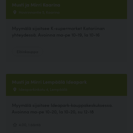
Musti ja Mirri Kaarina
Hovirinnantie 5, Kaarina
Myymälä sijaitsee K-supermarket Katariinan
yhteydessä. Avoinna ma-pe 10-19, la 10-16
Eläinkauppa
Musti ja Mirri Lempäälä Ideapark
Ideaparkinkatu 4, Lempäälä
Myymälä sijaitsee Ideapark-kauppakeskuksessa.
Avoinna ma-pe 10-20, la 10-20, su 12-18
4.00, 1 ääntä