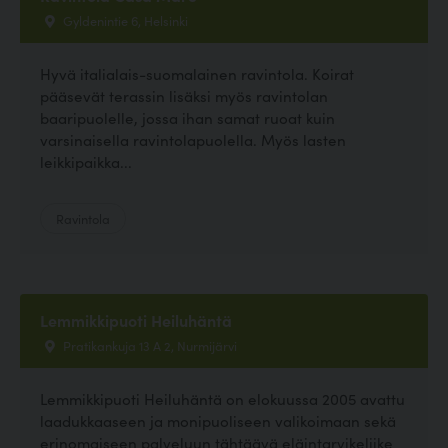
Gyldenintie 6, Helsinki
Hyvä italialais-suomalainen ravintola. Koirat
pääsevät terassin lisäksi myös ravintolan
baaripuolelle, jossa ihan samat ruoat kuin
varsinaisella ravintolapuolella. Myös lasten
leikkipaikka...
Ravintola
Lemmikkipuoti Heiluhäntä
Pratikankuja 13 A 2, Nurmijärvi
Lemmikkipuoti Heiluhäntä on elokuussa 2005 avattu
laadukkaaseen ja monipuoliseen valikoimaan sekä
erinomaiseen palveluun tähtäävä eläintarvikeliike