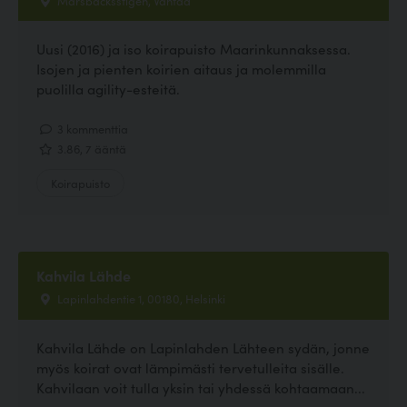
Uusi (2016) ja iso koirapuisto Maarinkunnaksessa.
Isojen ja pienten koirien aitaus ja molemmilla
puolilla agility-esteitä.
3 kommenttia
3.86, 7 ääntä
Koirapuisto
Kahvila Lähde
Lapinlahdentie 1, 00180, Helsinki
Kahvila Lähde on Lapinlahden Lähteen sydän, jonne
myös koirat ovat lämpimästi tervetulleita sisälle.
Kahvilaan voit tulla yksin tai yhdessä kohtaamaan...