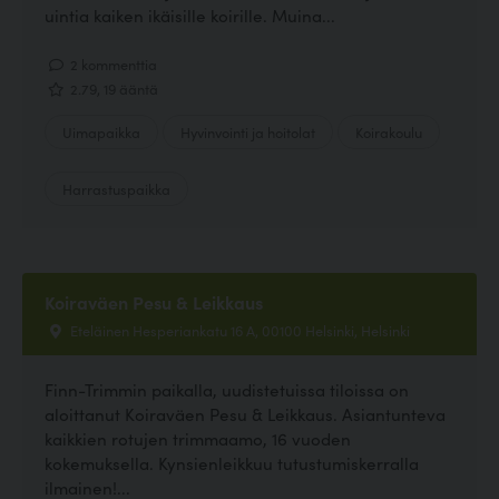
uintia kaiken ikäisille koirille. Muina...
2 kommenttia
2.79, 19 ääntä
Uimapaikka
Hyvinvointi ja hoitolat
Koirakoulu
Harrastuspaikka
Koiraväen Pesu & Leikkaus
Eteläinen Hesperiankatu 16 A, 00100 Helsinki, Helsinki
Finn-Trimmin paikalla, uudistetuissa tiloissa on
aloittanut Koiraväen Pesu & Leikkaus. Asiantunteva
kaikkien rotujen trimmaamo, 16 vuoden
kokemuksella. Kynsienleikkuu tutustumiskerralla
ilmainen!...