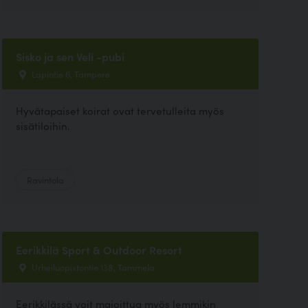
Sisko ja sen Veli -pubi
Lapintie 6, Tampere
Hyvätapaiset koirat ovat tervetulleita myös
sisätiloihin.
Ravintola
Eerikkilä Sport & Outdoor Resort
Urheiluopistontie 138, Tammela
Eerikkilässä voit majoittua myös lemmikin