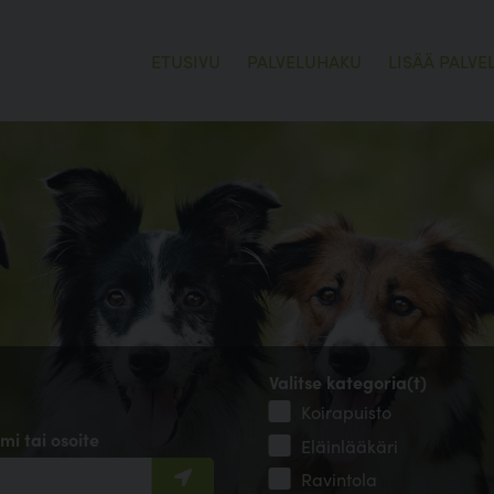
ETUSIVU
PALVELUHAKU
LISÄÄ PALVE
Valitse kategoria(t)
Koirapuisto
mi tai osoite
Eläinlääkäri
Ravintola