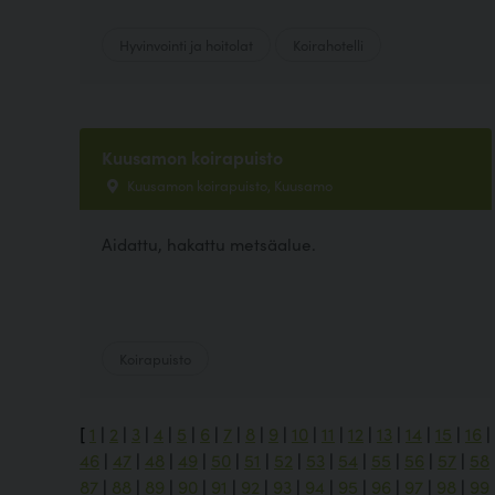
Hyvinvointi ja hoitolat
Koirahotelli
Kuusamon koirapuisto
Kuusamon koirapuisto, Kuusamo
Aidattu, hakattu metsäalue.
Koirapuisto
[
1
|
2
|
3
|
4
|
5
|
6
|
7
|
8
|
9
|
10
|
11
|
12
|
13
|
14
|
15
|
16
|
46
|
47
|
48
|
49
|
50
|
51
|
52
|
53
|
54
|
55
|
56
|
57
|
58
87
|
88
|
89
|
90
|
91
|
92
|
93
|
94
|
95
|
96
|
97
|
98
|
99