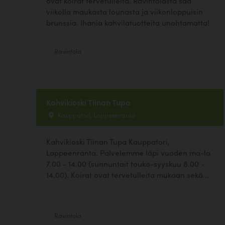
ovat koirat tervetulleita. Ravintolasta saa
viikolla maukasta lounasta ja viikonloppuisin
brunssia. Ihania kahvilatuotteita unohtamatta!
Ravintola
Kahvikioski Tiinan Tupa
Kauppatori, Lappeenranta
Kahvikioski Tiinan Tupa Kauppatori,
Lappeenranta. Palvelemme läpi vuoden ma-la
7.00 - 14.00 (sunnuntait touko-syyskuu 8.00 -
14.00). Koirat ovat tervetulleita mukaan sekä...
Ravintola