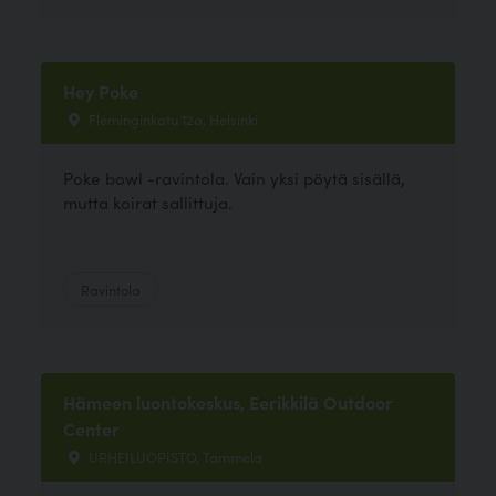
Hey Poke
Fleminginkatu 12a, Helsinki
Poke bowl -ravintola. Vain yksi pöytä sisällä,
mutta koirat sallittuja.
Ravintola
Hämeen luontokeskus, Eerikkilä Outdoor
Center
URHEILUOPISTO, Tammela