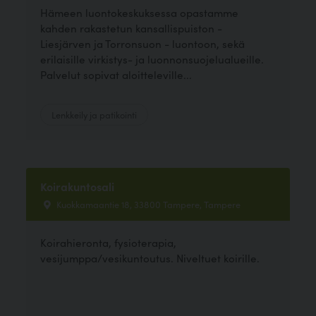
Hämeen luontokeskuksessa opastamme
kahden rakastetun kansallispuiston -
Liesjärven ja Torronsuon - luontoon, sekä
erilaisille virkistys- ja luonnonsuojelualueille.
Palvelut sopivat aloitteleville...
Lenkkeily ja patikointi
Koirakuntosali
Kuokkamaantie 18, 33800 Tampere, Tampere
Koirahieronta, fysioterapia,
vesijumppa/vesikuntoutus. Niveltuet koirille.