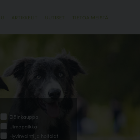
LU
ARTIKKELIT
UUTISET
TIETOA MEISTÄ
Eläinkauppa
Uimapaikka
Hyvinvointi ja hoitolat