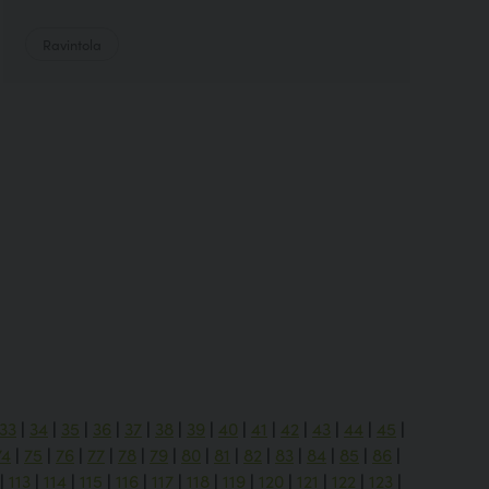
Ravintola
33
|
34
|
35
|
36
|
37
|
38
|
39
|
40
|
41
|
42
|
43
|
44
|
45
|
74
|
75
|
76
|
77
|
78
|
79
|
80
|
81
|
82
|
83
|
84
|
85
|
86
|
|
113
|
114
|
115
|
116
|
117
|
118
|
119
|
120
|
121
|
122
|
123
|