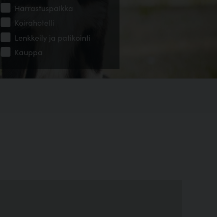
Harrastuspaikka
Koirahotelli
Lenkkeily ja patikointi
Kauppa