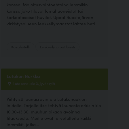
kanssa. Majoitusvaihtoehtoina lemmikin
kanssa joko tilavat lomahuoneistot tai
korkeatasoiset huvilat. Upeat Ruostejärven
virkistysalueen lenkkeilymaastot lähtee heti...
Koirahotelli
Lenkkeily ja patikointi
Lutakon Nurkka
Lutakonaukio 3, Jyväskylä
Viihtyisä lounasravintola Lutakonaukion
laidalla. Tarjolla itse tehtyä lounasta arkisin klo
10.30-13.30, muuhun aikaan avoinna
tilauksesta. Meille ovat tervetulleita kaikki
lemmikit, jotka...