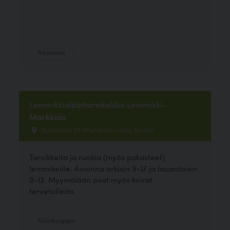
Ravintola
Lemmikkieläintarvikeliike Lemmikki-
Markkala
Sysmäntie 55 (Markkalan talo), Sysmä
Tarvikkeita ja ruokia (myös pakasteet)
lemmikeille. Avoinna arkisin 9-17 ja lauantaisin
9-13. Myymälään ovat myös koirat
tervetulleita.
Eläinkauppa