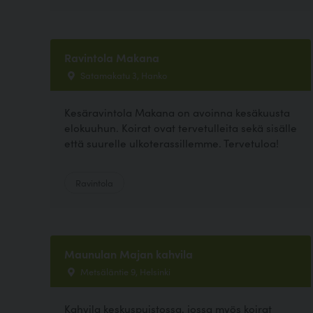
Ravintola Makana
Satamakatu 3, Hanko
Kesäravintola Makana on avoinna kesäkuusta
elokuuhun. Koirat ovat tervetulleita sekä sisälle
että suurelle ulkoterassillemme. Tervetuloa!
Ravintola
Maunulan Majan kahvila
Metsäläntie 9, Helsinki
Kahvila keskuspuistossa, jossa myös koirat