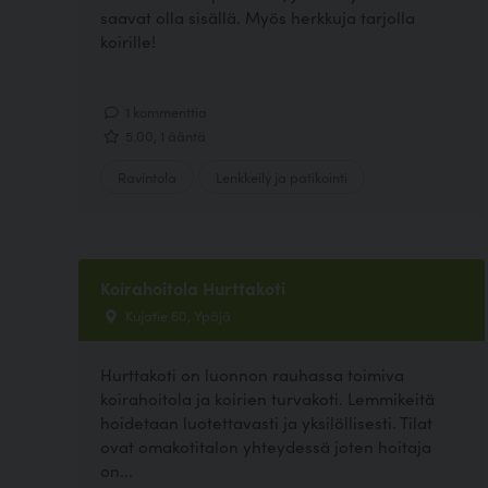
saavat olla sisällä. Myös herkkuja tarjolla
koirille!
1 kommenttia
5.00, 1 ääntä
Ravintola
Lenkkeily ja patikointi
Koirahoitola Hurttakoti
Kujatie 60, Ypäjä
Hurttakoti on luonnon rauhassa toimiva
koirahoitola ja koirien turvakoti. Lemmikeitä
hoidetaan luotettavasti ja yksilöllisesti. Tilat
ovat omakotitalon yhteydessä joten hoitaja
on...