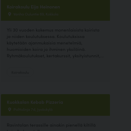
Koirakoulu Eija Heinonen
Vanha Ouluntie 69, Kokkola
Yli 30 vuoden kokemus monenlaisista koirista
ja niiden koulutuksessa. Koulutuksissa
käytetään ajanmukaisia menetelmiä,
huomioiden koira ja ihminen yksilöinä.
Ryhmäkoulutukset, kertakurssit, yksityistunnit,...
Koirakoulu
Kuokkalan Kebab Pizzeria
Polttolinja 7d, Jyväskylä
Ravintolan terassille ainakin pienellä kiltillä