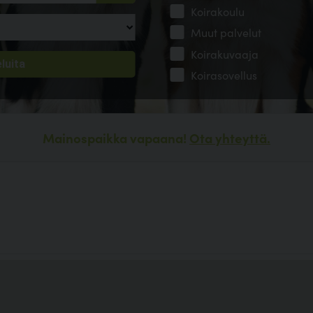
Koirakoulu
Muut palvelut
Koirakuvaaja
Koirasovellus
Mainospaikka vapaana!
Ota yhteyttä.