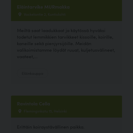
Eläintarvike MURmakka
Vaskelantie 2, Kontiolahti
Meiltä saat laadukkaat ja käytössä hyväksi
todetut lemmikkien tarvikkeet kissoille, koirille,
kaneille sekä pienjyrsijöille. Meidän
valikoimistamme löydät ruuat, kuljetusvälineet,
vaateet,...
Eläinkauppa
Ravintola Cella
Fleminginkatu 15, Helsinki
Erittäin koiraystävällinen paikka.