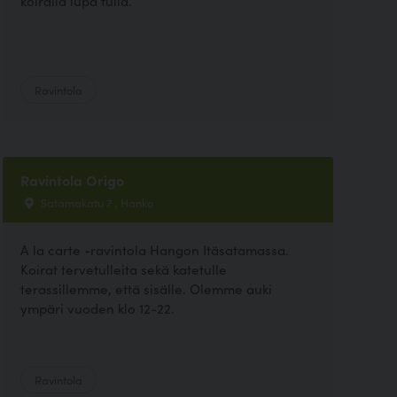
koiralla lupa tulla.
Ravintola
Ravintola Origo
Satamakatu 7 , Hanko
A la carte -ravintola Hangon Itäsatamassa.
Koirat tervetulleita sekä katetulle
terassillemme, että sisälle. Olemme auki
ympäri vuoden klo 12-22.
Ravintola