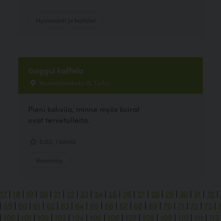
Hyvinvointi ja hoitolat
Gaggui kaffela
Humalistonkatu 15, Turku
Pieni kahvila, minne myös koirat
ovat tervetulleita.
5.00, 1 ääntä
Ravintola
17
|
18
|
19
|
20
|
21
|
22
|
23
|
24
|
25
|
26
|
27
|
28
|
29
|
30
|
31
|
32
|
|
59
|
60
|
61
|
62
|
63
|
64
|
65
|
66
|
67
|
68
|
69
|
70
|
71
|
72
|
73
|
|
100
|
101
|
102
|
103
|
104
|
105
|
106
|
107
|
108
|
109
|
110
|
111
|
112