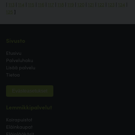
|
113
|
114
|
115
|
116
|
117
|
118
|
119
|
120
|
121
|
122
|
123
|
124
|
125
]
Sivusto
Etusivu
Palveluhaku
Lisää palvelu
Tietoa
Evästeasetukset
Lemmikkipalvelut
Koirapuistot
Eläinkaupat
Eläinlääkärit