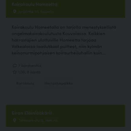
Koirakoulu Homeetta
Jyrääntie 55, Kouvola
Koirakoulu Homeetalla on tarjolla menestyksellistä
ongelmakoirakoulutusta Kouvolassa. Kaikkien
harrastajien ulottuville Homeetta tarjoaa
Valkealassa laadukkaat puitteet, niin kylmän
keinonurmipohjaisen koiraurheiluhallin kuin...
7 kommenttia
1.00, 8 ääntä
Koirakoulu
Harrastuspaikka
Eiran Eläinlääkärit
Tehtaankatu 12, Helsinki