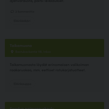
ajanvarausta, paitsi leikkaukset.
2 kommenttia
Eläinlääkäri
Taikamuona
Bastubackantie 118, Inkoo
Taikamuonasta löydät erinomaisen valikoiman
raakaruokaa, mm. eettiset rotukarjatuotteet.
Eläinkauppa
Swedun paimennuskoulu