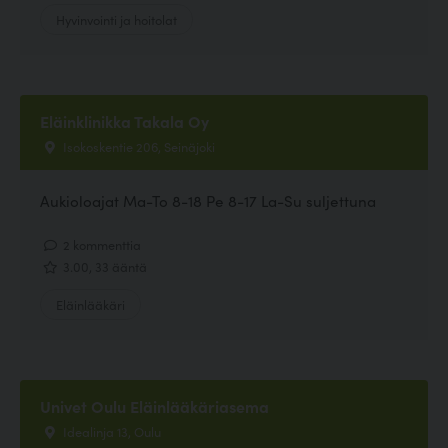
Hyvinvointi ja hoitolat
Eläinklinikka Takala Oy
Isokoskentie 206, Seinäjoki
Aukioloajat Ma-To 8-18 Pe 8-17 La-Su suljettuna
2 kommenttia
3.00, 33 ääntä
Eläinlääkäri
Univet Oulu Eläinlääkäriasema
Idealinja 13, Oulu