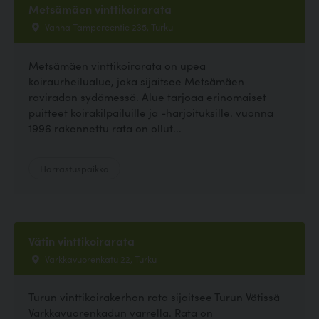
Metsämäen vinttikoirarata
Vanha Tampereentie 235, Turku
Metsämäen vinttikoirarata on upea
koiraurheilualue, joka sijaitsee Metsämäen
raviradan sydämessä. Alue tarjoaa erinomaiset
puitteet koirakilpailuille ja -harjoituksille. vuonna
1996 rakennettu rata on ollut...
Harrastuspaikka
Vätin vinttikoirarata
Varkkavuorenkatu 22, Turku
Turun vinttikoirakerhon rata sijaitsee Turun Vätissä
Varkkavuorenkadun varrella. Rata on