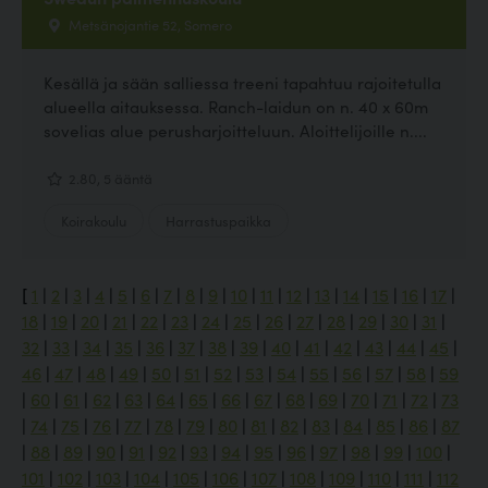
Metsänojantie 52, Somero
Kesällä ja sään salliessa treeni tapahtuu rajoitetulla
alueella aitauksessa. Ranch-laidun on n. 40 x 60m
sovelias alue perusharjoitteluun. Aloittelijoille n....
2.80, 5 ääntä
Koirakoulu
Harrastuspaikka
[
1
|
2
|
3
|
4
|
5
|
6
|
7
|
8
|
9
|
10
|
11
|
12
|
13
|
14
|
15
|
16
|
17
|
18
|
19
|
20
|
21
|
22
|
23
|
24
|
25
|
26
|
27
|
28
|
29
|
30
|
31
|
32
|
33
|
34
|
35
|
36
|
37
|
38
|
39
|
40
|
41
|
42
|
43
|
44
|
45
|
46
|
47
|
48
|
49
|
50
|
51
|
52
|
53
|
54
|
55
|
56
|
57
|
58
|
59
|
60
|
61
|
62
|
63
|
64
|
65
|
66
|
67
|
68
|
69
|
70
|
71
|
72
|
73
|
74
|
75
|
76
|
77
|
78
|
79
|
80
|
81
|
82
|
83
|
84
|
85
|
86
|
87
|
88
|
89
|
90
|
91
|
92
|
93
|
94
|
95
|
96
|
97
|
98
|
99
|
100
|
101
|
102
|
103
|
104
|
105
|
106
|
107
|
108
|
109
|
110
|
111
|
112