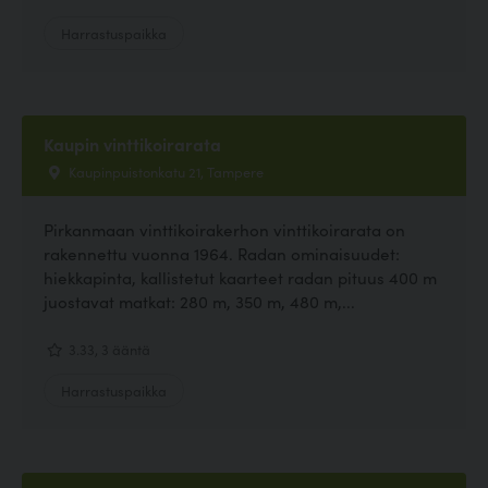
Harrastuspaikka
Kaupin vinttikoirarata
Kaupinpuistonkatu 21, Tampere
Pirkanmaan vinttikoirakerhon vinttikoirarata on
rakennettu vuonna 1964. Radan ominaisuudet:
hiekkapinta, kallistetut kaarteet radan pituus 400 m
juostavat matkat: 280 m, 350 m, 480 m,...
3.33, 3 ääntä
Harrastuspaikka