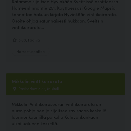
Ratamme sijaitsee Hyvinkään Sveitsissä osoitteessa
Hämeenlinnantie 251. Käyttäessäsi Google Mapsia,
kannattaa hakuun kirjata Hyvinkään vinttikoirarata.
Osoite ohjaa satunnaisesti hukkaan. Sveitsin
vinttikoirarata...
5.00, 1 ääntä
Harrastuspaikka
Mikkelin vinttikoirarata
Raviradantie 22, Mikkeli
Mikkelin Vinttikoiraseuran vinttikoirarata on
nurmipohjainen ja sijaitsee raviradan keskellä
luonnonkauniilla paikalla Kalevankankaan
ulkoilualueen keskellä.