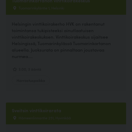
Tuomarinkartanon vinttikoirakeskus
Tuomarinkyläntie 1, Helsinki
Helsingin vinttikoirakerho HVK on rakentanut
toimintansa tukipisteeksi ainutlaatuisen
vinttikoirakeskuksen. Vinttikoirakeskus sijaitsee
Helsingissä, Tuomarinkylässä Tuomarinkartanon
alueella. Juoksurata on pinnaltaan joustavaa
nurmea....
3.00, 3 ääntä
Harrastuspaikka
Sveitsin vinttikoirarata
Hämeenlinnantie 251, Hyvinkää