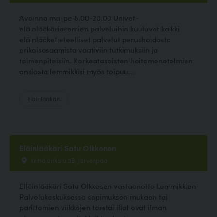
Avoinna ma-pe 8.00-20.00 Univet-
eläinlääkäriasemien palveluihin kuuluvat kaikki
eläinlääketieteelliset palvelut perushoidosta
erikoisosaamista vaativiin tutkimuksiin ja
toimenpiteisiin. Korkeatasoisten hoitomenetelmien
ansiosta lemmikkisi myös toipuu...
Eläinlääkäri
Eläinlääkäri Satu Olkkonen
Yrittäjänkatu 5B, Järvenpää
Elläinlääkäri Satu Olkkosen vastaanotto Lemmikkien
Palvelukeskuksessa sopimuksen mukaan tai
parittomien viikkojen torstai illat ovat ilman