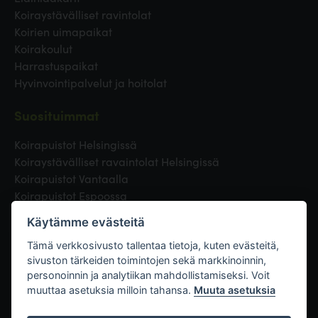
Koiraystävälliset ravintolat
Koirien uimapaikat
Koirakoulut
Harrastuspaikat
Hyvinvointipalvelut ja hoitolat
Suosituimmat
Koirapuistot Helsingissä
Koiraystävälliset ravaintolat Helsingissä
Koirapuistot Vantaalla
Koirapuistot Espoossa
Koirapuistot Turussa
Käytämme evästeitä
Eläinlääkäri Helsingissä
Koirapuistot Tampereella
Tämä verkkosivusto tallentaa tietoja, kuten evästeitä,
sivuston tärkeiden toimintojen sekä markkinoinnin,
personoinnin ja analytiikan mahdollistamiseksi. Voit
Linkit
muuttaa asetuksia milloin tahansa.
Muuta asetuksia