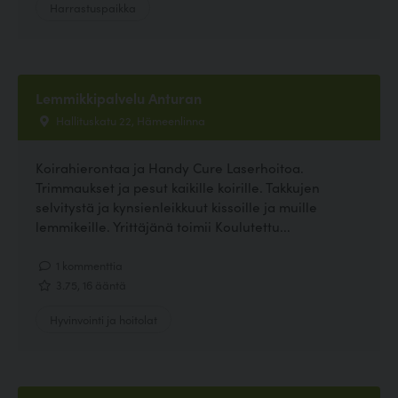
Harrastuspaikka
Lemmikkipalvelu Anturan
Hallituskatu 22, Hämeenlinna
Koirahierontaa ja Handy Cure Laserhoitoa.
Trimmaukset ja pesut kaikille koirille. Takkujen
selvitystä ja kynsienleikkuut kissoille ja muille
lemmikeille. Yrittäjänä toimii Koulutettu...
1 kommenttia
3.75, 16 ääntä
Hyvinvointi ja hoitolat