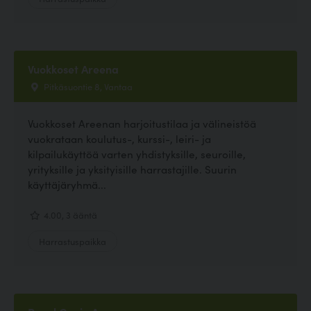
Vuokkoset Areena
Pitkäsuontie 8, Vantaa
Vuokkoset Areenan harjoitustilaa ja välineistöä
vuokrataan koulutus-, kurssi-, leiri- ja
kilpailukäyttöä varten yhdistyksille, seuroille,
yrityksille ja yksityisille harrastajille. Suurin
käyttäjäryhmä...
4.00, 3 ääntä
Harrastuspaikka