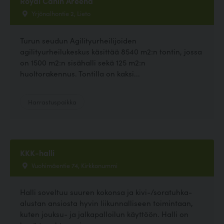
Royal Canin Areena
Yrjönalhontie 2, Lieto
Turun seudun Agilityurheilijoiden
agilityurheilukeskus käsittää 8540 m2:n tontin, jossa
on 1500 m2:n sisähalli sekä 125 m2:n
huoltorakennus. Tontilla on kaksi...
Harrastuspaikka
KKK-halli
Vuohimäentie 74, Kirkkonummi
Halli soveltuu suuren kokonsa ja kivi-/soratuhka-
alustan ansiosta hyvin liikunnalliseen toimintaan,
kuten jouksu- ja jalkapalloilun käyttöön. Halli on