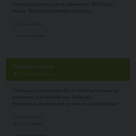
hiekkapohjainen ja se on rakennettu 1970 luvun
alussa. Radalla järjestetään kesäisin...
1 kommenttia
Harrastuspaikka
Talinhuipun kenttä
Takkatie 36, Helsinki
Talinhuipun koulutuskenttä on Helsingin kaupungin
omistama, jota käyttää mm. Helsingin
Palveluskoiraharrastajat ry sekä muut yhdistykset.
11 kommenttia
3.33, 3 ääntä
Harrastuspaikka