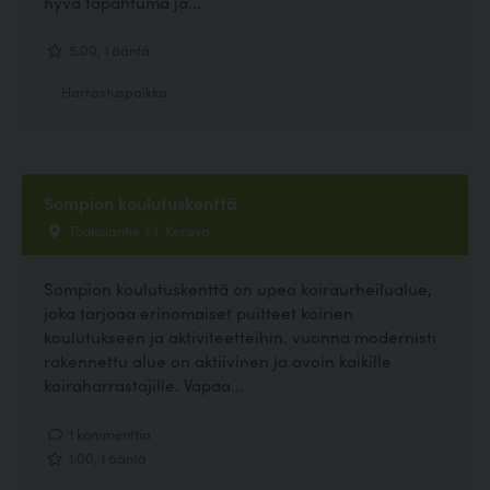
hyvä tapahtuma ja...
5.00, 1 ääntä
Harrastuspaikka
Sompion koulutuskenttä
Toukolantie 33, Kerava
Sompion koulutuskenttä on upea koiraurheilualue,
joka tarjoaa erinomaiset puitteet koirien
koulutukseen ja aktiviteetteihin. vuonna modernisti
rakennettu alue on aktiivinen ja avoin kaikille
koiraharrastajille. Vapaa...
1 kommenttia
1.00, 1 ääntä