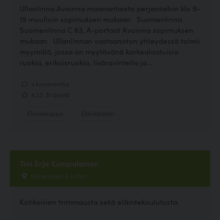
Ullanlinna Avoinna maanantaista perjantaihin klo 9-
19 muulloin sopimuksen mukaan Suomenlinna
Suomenlinna C 83, A-portaat Avoinna sopimuksen
mukaan Ullanlinnan vastaanoton yhteydessä toimii
myymälä, jossa on myytävänä korkealaatuisia
ruokia, erikoisruokia, lisäravinteita ja...
4 kommenttia
4.23, 31 ääntä
Eläinkauppa
Eläinlääkäri
Tmi Erja Kumpulainen
Sampokuja 3, Lohja
Kotikoirien trimmausta sekä eläintekoulutusta.