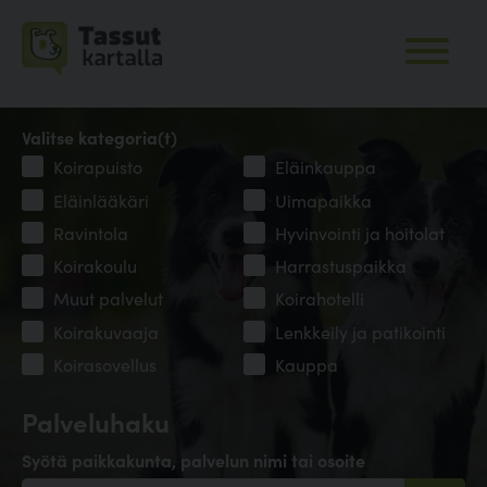
Valitse kategoria(t)
Koirapuisto
Eläinkauppa
Eläinlääkäri
Uimapaikka
Ravintola
Hyvinvointi ja hoitolat
Koirakoulu
Harrastuspaikka
Muut palvelut
Koirahotelli
Koirakuvaaja
Lenkkeily ja patikointi
Koirasovellus
Kauppa
Palveluhaku
Syötä paikkakunta, palvelun nimi tai osoite