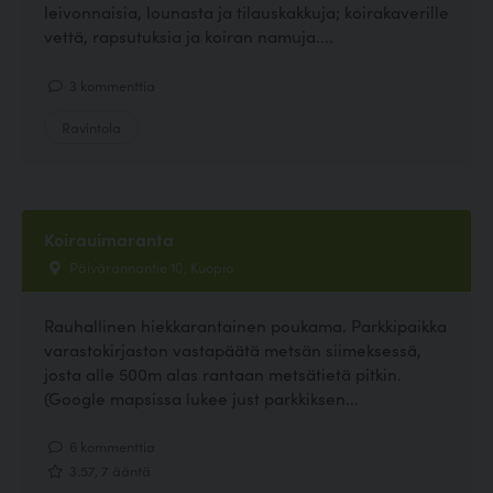
leivonnaisia, lounasta ja tilauskakkuja; koirakaverille
vettä, rapsutuksia ja koiran namuja....
3 kommenttia
Ravintola
Koirauimaranta
Päivärannantie 10, Kuopio
Rauhallinen hiekkarantainen poukama. Parkkipaikka
varastokirjaston vastapäätä metsän siimeksessä,
josta alle 500m alas rantaan metsätietä pitkin.
(Google mapsissa lukee just parkkiksen...
6 kommenttia
3.57, 7 ääntä