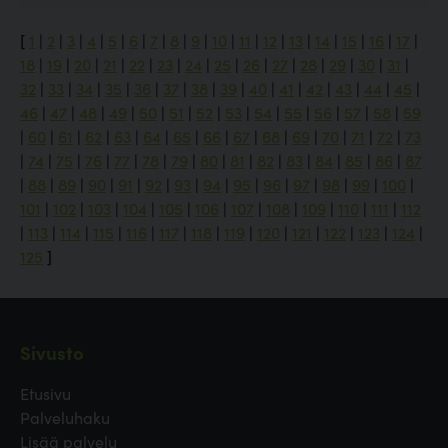
[
1
|
2
|
3
|
4
|
5
|
6
|
7
|
8
|
9
|
10
|
11
|
12
|
13
|
14
|
15
|
16
|
17
|
18
|
19
|
20
|
21
|
22
|
23
|
24
|
25
|
26
|
27
|
28
|
29
|
30
|
31
|
32
|
33
|
34
|
35
|
36
|
37
|
38
|
39
|
40
|
41
|
42
|
43
|
44
|
45
|
46
|
47
|
48
|
49
|
50
|
51
|
52
|
53
|
54
|
55
|
56
|
57
|
58
|
59
|
60
|
61
|
62
|
63
|
64
|
65
|
66
|
67
|
68
|
69
|
70
|
71
|
72
|
73
|
74
|
75
|
76
|
77
|
78
|
79
|
80
|
81
|
82
|
83
|
84
|
85
|
86
|
87
|
88
|
89
|
90
|
91
|
92
|
93
|
94
|
95
|
96
|
97
|
98
|
99
|
100
|
101
|
102
|
103
|
104
|
105
|
106
|
107
|
108
|
109
|
110
|
111
|
112
|
113
|
114
|
115
|
116
|
117
|
118
|
119
|
120
|
121
|
122
|
123
|
124
|
125
]
Sivusto
Etusivu
Palveluhaku
Lisää palvelu