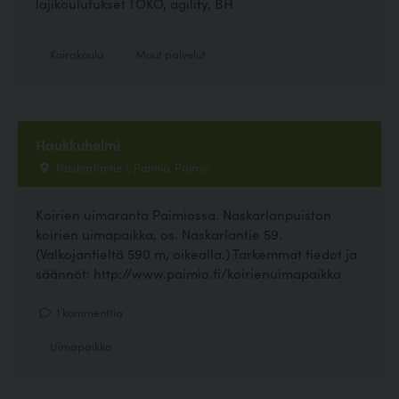
lajikoulutukset TOKO, agility, BH
Koirakoulu
Muut palvelut
Haukkuhelmi
Naskarlantie 1, Paimio, Paimio
Koirien uimaranta Paimiossa. Naskarlanpuiston
koirien uimapaikka, os. Naskarlantie 59.
(Valkojantieltä 590 m, oikealla.) Tarkemmat tiedot ja
säännöt: http://www.paimio.fi/koirienuimapaikka
1 kommenttia
Uimapaikka