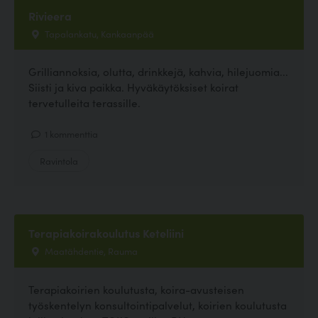
Rivieera
Tapalankatu, Kankaanpää
Grilliannoksia, olutta, drinkkejä, kahvia, hilejuomia...
Siisti ja kiva paikka. Hyväkäytöksiset koirat
tervetulleita terassille.
1 kommenttia
Ravintola
Terapiakoirakoulutus Keteliini
Maatähdentie, Rauma
Terapiakoirien koulutusta, koira-avusteisen
työskentelyn konsultointipalvelut, koirien koulutusta