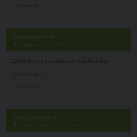
Uimapaikka
Koirien uimaranta
Kangassaarentie 50, Akaa
Erittäin hyvä hiekkaranta koírille ja hevosille.
5.00, 1 ääntä
Uimapaikka
Gallerian Cafeteria
Kauppakatu 40, 53100 Lappeenranta, Lappeenranta