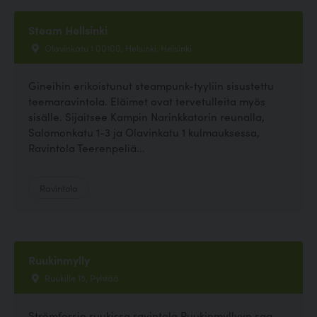
Steam Hellsinki
Olavinkatu 1 00100, Helsinki, Helsinki
Gineihin erikoistunut steampunk-tyyliin sisustettu
teemaravintola. Eläimet ovat tervetulleita myös
sisälle. Sijaitsee Kampin Narinkkatorin reunalla,
Salomonkatu 1-3 ja Olavinkatu 1 kulmauksessa,
Ravintola Teerenpeliä...
Ravintola
Ruukinmylly
Ruukille 15, Pyhtää
Strömforsin ruukissa ravintola Ruukinmyllyyn saa