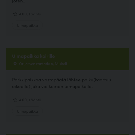
joten...
4.00, 1 ääntä
Uimapaikka
Uimapaikka koirille
Orijärven rantatie 5, Mikkeli
Parkkipaikkaa vastapäätä lähtee polku(kaartuu
oikealle) joka vie koirien uimapaikalle.
4.00, 1 ääntä
Uimapaikka