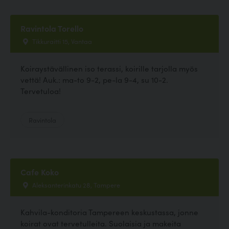
Ravintola Torello
Tikkuraitti 15, Vantaa
Koiraystävällinen iso terassi, koirille tarjolla myös
vettä! Auk.: ma-to 9-2, pe-la 9-4, su 10-2.
Tervetuloa!
Ravintola
Cafe Koko
Aleksanterinkatu 28, Tampere
Kahvila-konditoria Tampereen keskustassa, jonne
koirat ovat tervetulleita. Suolaisia ja makeita