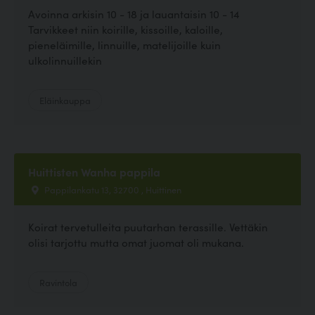
Avoinna arkisin 10 - 18 ja lauantaisin 10 - 14
Tarvikkeet niin koirille, kissoille, kaloille,
pieneläimille, linnuille, matelijoille kuin
ulkolinnuillekin
Eläinkauppa
Huittisten Wanha pappila
Pappilankatu 13, 32700 , Huittinen
Koirat tervetulleita puutarhan terassille. Vettäkin
olisi tarjottu mutta omat juomat oli mukana.
Ravintola