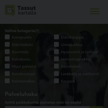
Valitse kategoria(t)
Koirapuisto
Eläinkauppa
Eläinlääkäri
Uimapaikka
Ravintola
Hyvinvointi ja hoitolat
Koirakoulu
Harrastuspaikka
Muut palvelut
Koirahotelli
Koirakuvaaja
Lenkkeily ja patikointi
Koirasovellus
Kauppa
Palveluhaku
Syötä paikkakunta, palvelun nimi tai osoite