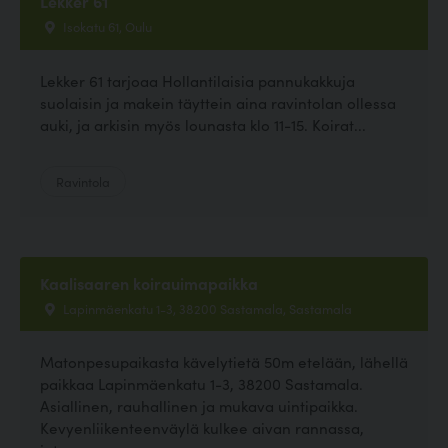
Lekker 61
Isokatu 61, Oulu
Lekker 61 tarjoaa Hollantilaisia pannukakkuja
suolaisin ja makein täyttein aina ravintolan ollessa
auki, ja arkisin myös lounasta klo 11-15. Koirat...
Ravintola
Kaalisaaren koirauimapaikka
Lapinmäenkatu 1-3, 38200 Sastamala, Sastamala
Matonpesupaikasta kävelytietä 50m etelään, lähellä
paikkaa Lapinmäenkatu 1-3, 38200 Sastamala.
Asiallinen, rauhallinen ja mukava uintipaikka.
Kevyenliikenteenväylä kulkee aivan rannassa,