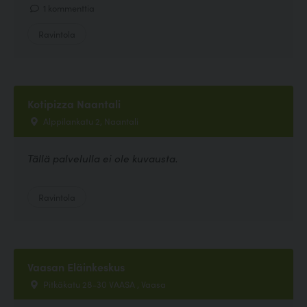
1 kommenttia
Ravintola
Kotipizza Naantali
Alppilankatu 2, Naantali
Tällä palvelulla ei ole kuvausta.
Ravintola
Vaasan Eläinkeskus
Pitkäkatu 28-30 VAASA , Vaasa