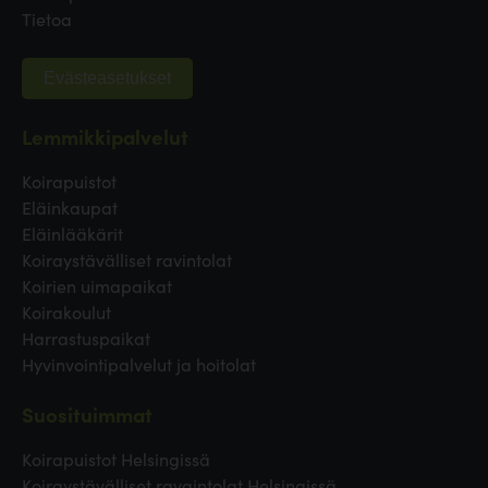
Tietoa
Evästeasetukset
Lemmikkipalvelut
Koirapuistot
Eläinkaupat
Eläinlääkärit
Koiraystävälliset ravintolat
Koirien uimapaikat
Koirakoulut
Harrastuspaikat
Hyvinvointipalvelut ja hoitolat
Suosituimmat
Koirapuistot Helsingissä
Koiraystävälliset ravaintolat Helsingissä