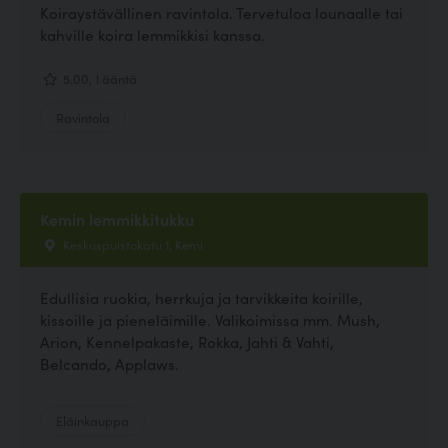
Koiraystävällinen ravintola. Tervetuloa lounaalle tai
kahville koira lemmikkisi kanssa.
5.00, 1 ääntä
Ravintola
Kemin lemmikkitukku
Keskuspuistokatu 1, Kemi
Edullisia ruokia, herrkuja ja tarvikkeita koirille,
kissoille ja pieneläimille. Valikoimissa mm. Mush,
Arion, Kennelpakaste, Rokka, Jahti & Vahti,
Belcando, Applaws.
Eläinkauppa