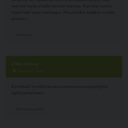
mennä myös sisälle koirien kanssa. Koiralle tuotiin
myös heti oma vesikippo. Muutoinkin kaikkiin ruukin
alueen...
Ravintola
KIVA-areena
Telekatu 1, Turku
Koirahalli hyvällä kumirouhekeinonurmipohjalla
agilityesteineen
Harrastuspaikka