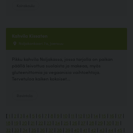
Koirakoulu
Kahvila Kissaten
Noljakankaari 7a, Joensuu
Pikku kahvila Noljakassa, jossa tarjolla on paikan
päällä leivottua suolaista ja makeaa, myös
gluteenittomia ja vegaanisia vaihtoehtoja.
Tervetuloa kaiken kokoiset...
Ravintola
[
1
|
2
|
3
|
4
|
5
|
6
|
7
|
8
|
9
|
10
|
11
|
12
|
13
|
14
|
15
|
16
|
17
|
18
|
19
|
20
|
21
|
22
|
23
|
24
|
25
|
26
|
27
|
28
|
29
|
30
|
31
|
32
|
33
|
34
|
35
|
36
|
37
|
38
|
39
|
40
|
41
|
42
|
43
|
44
|
45
|