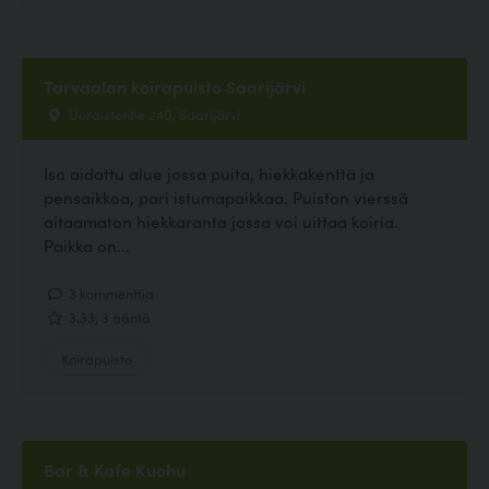
Tarvaalan koirapuisto Saarijärvi
Uuraistentie 240, Saarijärvi
Iso aidattu alue jossa puita, hiekkakenttä ja
pensaikkoa, pari istumapaikkaa. Puiston vierssä
aitaamaton hiekkaranta jossa voi uittaa koiria.
Paikka on...
3 kommenttia
3.33, 3 ääntä
Koirapuisto
Bar & Kafe Kuohu