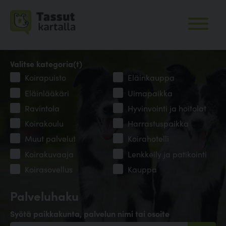
Valitse kategoria(t)
Koirapuisto
Eläinkauppa
Eläinlääkäri
Uimapaikka
Ravintola
Hyvinvointi ja hoitolat
Koirakoulu
Harrastuspaikka
Muut palvelut
Koirahotelli
Koirakuvaaja
Lenkkeily ja patikointi
Koirasovellus
Kauppa
Palveluhaku
Syötä paikkakunta, palvelun nimi tai osoite