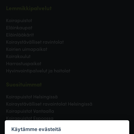
Lemmikkipalvelut
Koirapuistot
Eläinkaupat
Eläinlääkärit
Koiraystävälliset ravintolat
Koirien uimapaikat
Koirakoulut
Harrastuspaikat
Hyvinvointipalvelut ja hoitolat
Suosituimmat
Koirapuistot Helsingissä
Koiraystävälliset ravaintolat Helsingissä
Koirapuistot Vantaalla
Koirapuistot Espoossa
Koirapuistot Turussa
Käytämme evästeitä
Eläinlääkäri Helsingissä