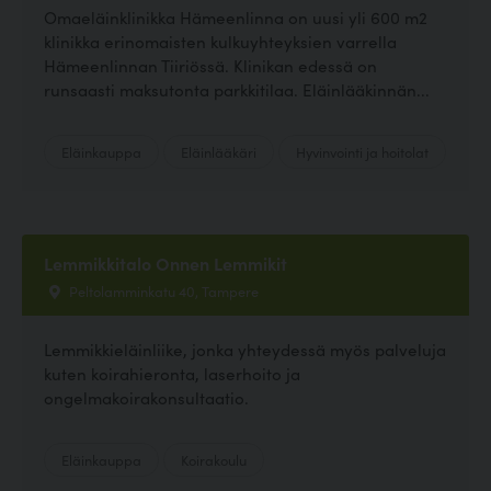
Omaeläinklinikka Hämeenlinna on uusi yli 600 m2
klinikka erinomaisten kulkuyhteyksien varrella
Hämeenlinnan Tiiriössä. Klinikan edessä on
runsaasti maksutonta parkkitilaa. Eläinlääkinnän...
Eläinkauppa
Eläinlääkäri
Hyvinvointi ja hoitolat
Lemmikkitalo Onnen Lemmikit
Peltolamminkatu 40, Tampere
Lemmikkieläinliike, jonka yhteydessä myös palveluja
kuten koirahieronta, laserhoito ja
ongelmakoirakonsultaatio.
Eläinkauppa
Koirakoulu