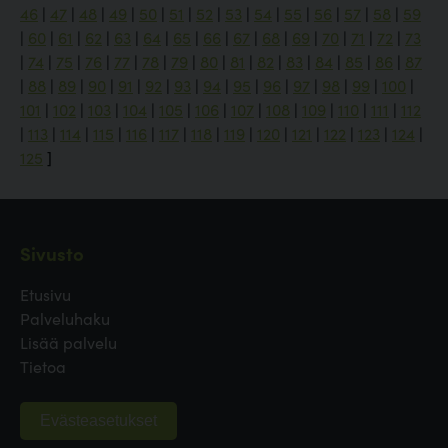
46
|
47
|
48
|
49
|
50
|
51
|
52
|
53
|
54
|
55
|
56
|
57
|
58
|
59
|
60
|
61
|
62
|
63
|
64
|
65
|
66
|
67
|
68
|
69
|
70
|
71
|
72
|
73
|
74
|
75
|
76
|
77
|
78
|
79
|
80
|
81
|
82
|
83
|
84
|
85
|
86
|
87
|
88
|
89
|
90
|
91
|
92
|
93
|
94
|
95
|
96
|
97
|
98
|
99
|
100
|
101
|
102
|
103
|
104
|
105
|
106
|
107
|
108
|
109
|
110
|
111
|
112
|
113
|
114
|
115
|
116
|
117
|
118
|
119
|
120
|
121
|
122
|
123
|
124
|
125
]
Sivusto
Etusivu
Palveluhaku
Lisää palvelu
Tietoa
Evästeasetukset