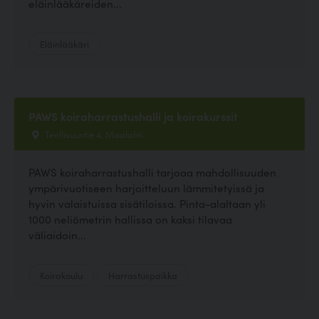
eläinlääkäreiden...
Eläinlääkäri
PAWS koiraharrastushalli ja koirakurssit
Teollisuustie 4, Maalahti
PAWS koiraharrastushalli tarjoaa mahdollisuuden
ympärivuotiseen harjoitteluun lämmitetyissä ja
hyvin valaistuissa sisätiloissa. Pinta-alaltaan yli
1000 neliömetrin hallissa on kaksi tilavaa
väliaidoin...
Koirakoulu
Harrastuspaikka