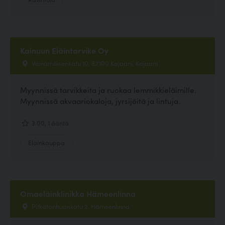
Kainuun Eläintarvike Oy
Väinämöisenkatu 10, 87100 Kajaani, Kajaani
Myynnissä tarvikkeita ja ruokaa lemmikkieläimille.
Myynnissä akvaariokaloja, jyrsijöitä ja lintuja.
3.00, 1 ääntä
Eläinkauppa
Omaeläinklinikka Hämeenlinna
Pitkätanhuankatu 2, Hämeenlinna