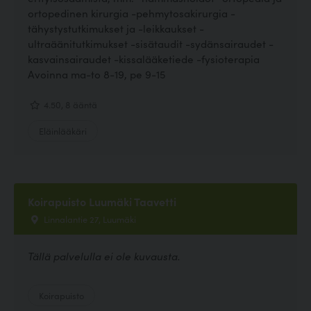
ortopedinen kirurgia -pehmytosakirurgia -
tähystystutkimukset ja -leikkaukset -
ultraäänitutkimukset -sisätaudit -sydänsairaudet -
kasvainsairaudet -kissalääketiede -fysioterapia
Avoinna ma-to 8-19, pe 9-15
4.50, 8 ääntä
Eläinlääkäri
Koirapuisto Luumäki Taavetti
Linnalantie 27, Luumäki
Tällä palvelulla ei ole kuvausta.
Koirapuisto