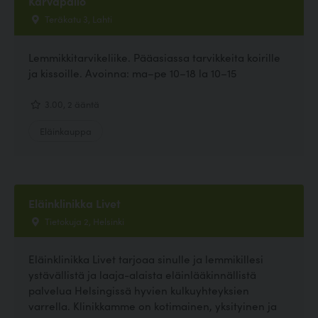
Karvapallo
Teräkatu 3, Lahti
Lemmikkitarvikeliike. Pääasiassa tarvikkeita koirille
ja kissoille. Avoinna: ma–pe 10–18 la 10–15
3.00, 2 ääntä
Eläinkauppa
Eläinklinikka Livet
Tietokuja 2, Helsinki
Eläinklinikka Livet tarjoaa sinulle ja lemmikillesi
ystävällistä ja laaja-alaista eläinlääkinnällistä
palvelua Helsingissä hyvien kulkuyhteyksien
varrella. Klinikkamme on kotimainen, yksityinen ja