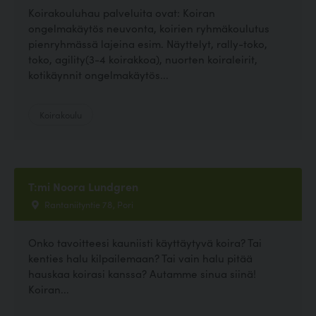
Koirakouluhau palveluita ovat: Koiran
ongelmakäytös neuvonta, koirien ryhmäkoulutus
pienryhmässä lajeina esim. Näyttelyt, rally-toko,
toko, agility(3-4 koirakkoa), nuorten koiraleirit,
kotikäynnit ongelmakäytös...
Koirakoulu
T:mi Noora Lundgren
Rantaniityntie 78, Pori
Onko tavoitteesi kauniisti käyttäytyvä koira? Tai
kenties halu kilpailemaan? Tai vain halu pitää
hauskaa koirasi kanssa? Autamme sinua siinä!
Koiran...