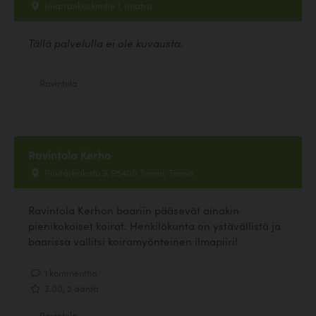
Imatrankoskentie 1, Imatra
Tällä palvelulla ei ole kuvausta.
Ravintola
Ravintola Kerho
Puutarhakatu 9, 95400 Tornio, Tornio
Ravintola Kerhon baariin pääsevät ainakin
pienikokoiset koirat. Henkilökunta on ystävällistä ja
baarissa vallitsi koiramyönteinen ilmapiiri!
1 kommenttia
3.00, 2 ääntä
Ravintola