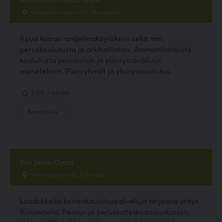
Haapakorventie 337, Nurmijärvi
Apua koirasi ongelmakäytöksiin sekä mm.
peruskoulutusta ja arkihallintaa. Ammattitaitoista
koulutusta positiivisin ja eläinystävällisin
menetelmin. Pienryhmät ja yksityiskoulutus.
2.86, 7 ääntä
Koirakoulu
tmi Jenni Ojala
Hermannintie 12, Riihimäki
Laadukkaita koirankoulutuspalveluja tarjoava yritys
Riihimäellä. Pentu- ja perustottelevaisuuskurssit,