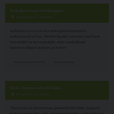
Kulkukoira.com nettikauppa
Lahnaojantie 17, Pyhäjoki
kulkukoira.com on koirankuljetustuotteisiin
erikoistunut yritys. Meiltä löydät varmasti parhaat
koirahäkit ja koiraveräjät, sekä laadukkaat
koiratarvikkeet autoon ja kotiin!
Hyvinvointi ja hoitolat
Muut palvelut
Keski-Suomen eläinklinikka
Kirrinpolku 4, Jyväskylä
Yksityinen ja kotimainen pieneläinklinikka. Laajasti
erityisosaamista, mm. -hammashoidot -ortopedia ja