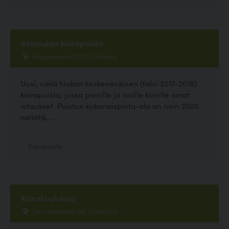
Renssulan koirapuisto
Korjaamontie 21-23, Ylivieska
Uusi, vielä hiukan keskeneräinen (talvi 2017-2018)
koirapuisto, jossa pienille ja isoille koirille omat
aitaukset. Puiston kokonaispinta-ala on noin 2500
neliötä,...
Koirapuisto
Koirakouluhau
Terriniementie 136, Orimattila