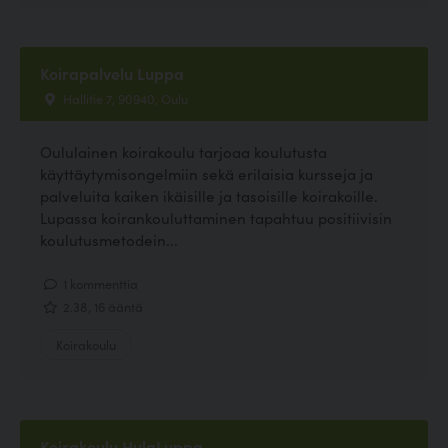
Koirapalvelu Luppa
Hallitie 7, 90940, Oulu
Oululainen koirakoulu tarjoaa koulutusta
käyttäytymisongelmiin sekä erilaisia kursseja ja
palveluita kaiken ikäisille ja tasoisille koirakoille.
Lupassa koirankouluttaminen tapahtuu positiivisin
koulutusmetodein...
1 kommenttia
2.38, 16 ääntä
Koirakoulu
Koirakoulu HulaLuppa