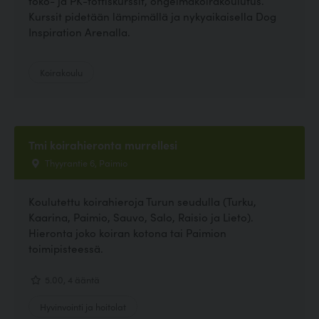
toko- ja PK-tottiskurssit, ongelmakoirakoulutus.
Kurssit pidetään lämpimällä ja nykyaikaisella Dog
Inspiration Arenalla.
Koirakoulu
Tmi koirahieronta murrellesi
Thyyrantie 6, Paimio
Koulutettu koirahieroja Turun seudulla (Turku,
Kaarina, Paimio, Sauvo, Salo, Raisio ja Lieto).
Hieronta joko koiran kotona tai Paimion
toimipisteessä.
5.00, 4 ääntä
Hyvinvointi ja hoitolat