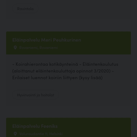
Ravintola
Eläinpalvelu Meri Peuhkurinen
Rovaniemi, Rovaniemi
- Koirahierontaa kotikäynteinä - Eläintenkoulutus
(aloittanut eläintenkouluttaja opinnot 3/2020) -
Erilaiset luennot koiriin liittyen (kysy lisää)
Hyvinvointi ja hoitolat
Eläinpalvelu Feeniks
Valuraudantie 11, Helsinki