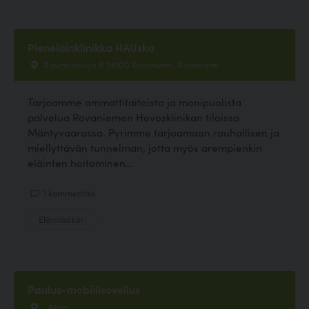
Pieneläinklinikka HAUska
Ravitallinkuja 8 96100 Rovaniemi, Rovaniemi
Tarjoamme ammattitaitoista ja monipuolista
palvelua Rovaniemen Hevosklinikan tiloissa
Mäntyvaarassa. Pyrimme tarjoamaan rauhallisen ja
miellyttävän tunnelman, jotta myös arempienkin
eläinten hoitaminen...
1 kommenttia
Eläinlääkäri
Paulus-mobiilisovellus
, Akaa