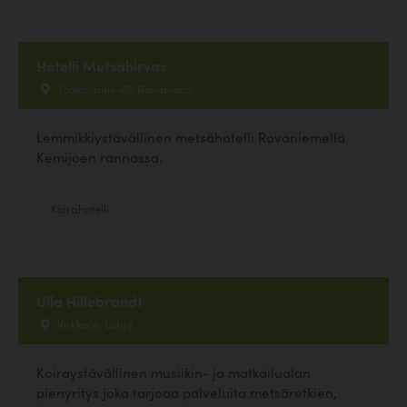
Hotelli Metsähirvas
Toukolantie 49, Rovaniemi
Lemmikkiystävällinen metsähotelli Rovaniemellä
Kemijoen rannassa.
Koirahotelli
Ulla Hillebrandt
Virkkala, Lohja
Koiraystävällinen musiikin- ja matkailualan
pienyritys joka tarjoaa palveluita metsäretkien,