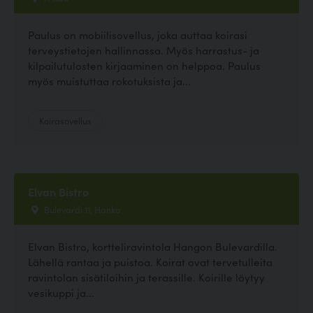
Paulus on mobiilisovellus, joka auttaa koirasi
terveystietojen hallinnassa. Myös harrastus- ja
kilpailutulosten kirjaaminen on helppoa. Paulus
myös muistuttaa rokotuksista ja...
Koirasovellus
Elvan Bistro
Bulevardi 11, Hanko
Elvan Bistro, kortteliravintola Hangon Bulevardilla.
Lähellä rantaa ja puistoa. Koirat ovat tervetulleita
ravintolan sisätiloihin ja terassille. Koirille löytyy
vesikuppi ja...