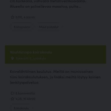
cm korkealla, vahvalla metalliverkkoaidalla.
Alueella on polveilevaa maastoa, puita...
5.00, 4 ääntä
Koirapuisto
Muut palvelut
Vauhtimopo koirakoulu
Sykeraitti 6, Jyväskylä
Koiralähtöinen koulutus. Meillä on moniosainen
tiimi koirakoulutuksen, ja lisäksi meiltä löytyy koirien
lenkityspalvelua.
6 kommenttia
4.38, 16 ääntä
Koirakoulu