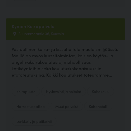
Kymen Koirapalvelu
Suurenmaantie 36, Kouvola
Vastuullinen koira- ja kissahoitola maalaismiljöössä.
Meillä on myös kurssitoimintaa, koirien käytös- ja
ongelmakoirakoulutusta, mahdollisuus
kotikäynteihin sekä koulutuskokonaisuuksiin
etätoteutuksina. Kaikki koulutukset toteutamme...
Koirapuisto
Hyvinvointi ja hoitolat
Koirakoulu
Harrastuspaikka
Muut palvelut
Koirahotelli
Lenkkeily ja patikointi