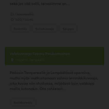
sekä jos sää sallii, terassimme on...
1 kommenttia
5.00, 1 ääntä
Ravintola
Koirakuvaaja
Kauppa
Valokuvaaja Teemu Paukamainen
Höytämö, Lempäälä
Pääosin Tampereella ja Lempäälässä operoiva,
mutta myös matkustamaan valmis lemmikkikuvaaja,
joka kuvaa niin studiossa, miljöössä kuin vaikkapa
mallin kotonakin. Ota rohkeasti...
Koirakuvaaja