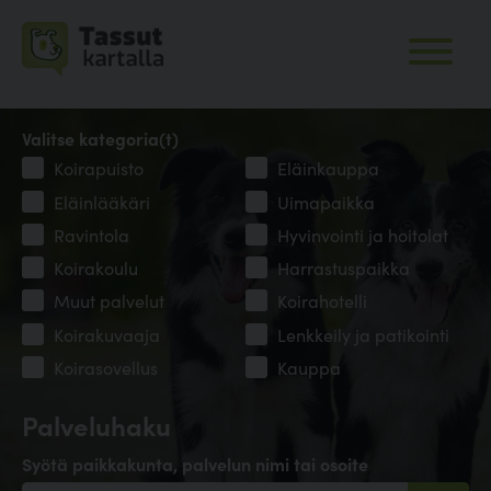
Valitse kategoria(t)
Koirapuisto
Eläinkauppa
Eläinlääkäri
Uimapaikka
Ravintola
Hyvinvointi ja hoitolat
Koirakoulu
Harrastuspaikka
Muut palvelut
Koirahotelli
Koirakuvaaja
Lenkkeily ja patikointi
Koirasovellus
Kauppa
Palveluhaku
Syötä paikkakunta, palvelun nimi tai osoite