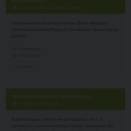
Tuomiokirkonkatu 24, 33100, Tampere
Tampereen keskustassa kotoisa Bistro Naapuri
toivottaa hyvinkäyttäytyvät koirakamut tervetulleiksi
kylään!
2 kommenttia
1.00, 1 ääntä
Ravintola
Yksityinen koirapuisto Sudenkuoppa
Pirttiahontie 118, Kouvola
Sudenkuoppa, yksityinen koirapuisto, on n. 2
hehtaarin luonnonniittyinen laidun, aidattuna 150