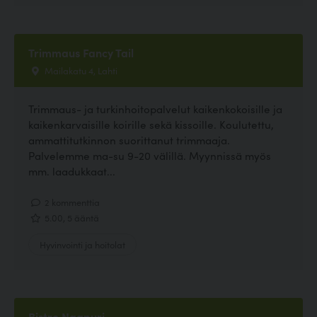
Trimmaus Fancy Tail
Mailakatu 4, Lahti
Trimmaus- ja turkinhoitopalvelut kaikenkokoisille ja
kaikenkarvaisille koirille sekä kissoille. Koulutettu,
ammattitutkinnon suorittanut trimmaaja.
Palvelemme ma-su 9-20 välillä. Myynnissä myös
mm. laadukkaat...
2 kommenttia
5.00, 5 ääntä
Hyvinvointi ja hoitolat
Bistro Naapuri