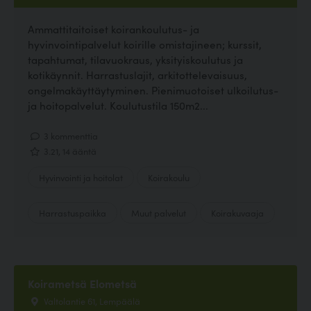
Ammattitaitoiset koirankoulutus- ja
hyvinvointipalvelut koirille omistajineen; kurssit,
tapahtumat, tilavuokraus, yksityiskoulutus ja
kotikäynnit. Harrastuslajit, arkitottelevaisuus,
ongelmakäyttäytyminen. Pienimuotoiset ulkoilutus-
ja hoitopalvelut. Koulutustila 150m2...
3 kommenttia
3.21, 14 ääntä
Hyvinvointi ja hoitolat
Koirakoulu
Harrastuspaikka
Muut palvelut
Koirakuvaaja
Koirametsä Elometsä
Valtolantie 61, Lempäälä