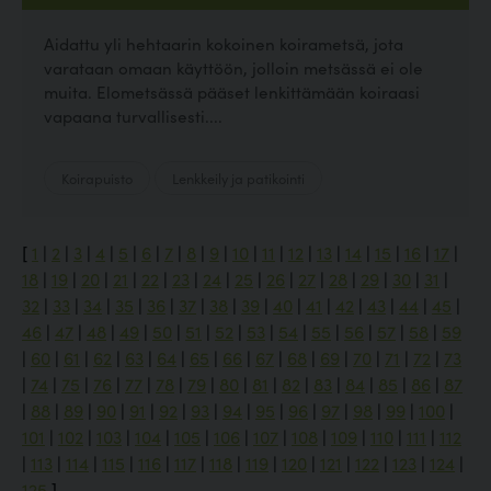
Aidattu yli hehtaarin kokoinen koirametsä, jota
varataan omaan käyttöön, jolloin metsässä ei ole
muita. Elometsässä pääset lenkittämään koiraasi
vapaana turvallisesti....
Koirapuisto
Lenkkeily ja patikointi
[
1
|
2
|
3
|
4
|
5
|
6
|
7
|
8
|
9
|
10
|
11
|
12
|
13
|
14
|
15
|
16
|
17
|
18
|
19
|
20
|
21
|
22
|
23
|
24
|
25
|
26
|
27
|
28
|
29
|
30
|
31
|
32
|
33
|
34
|
35
|
36
|
37
|
38
|
39
|
40
|
41
|
42
|
43
|
44
|
45
|
46
|
47
|
48
|
49
|
50
|
51
|
52
|
53
|
54
|
55
|
56
|
57
|
58
|
59
|
60
|
61
|
62
|
63
|
64
|
65
|
66
|
67
|
68
|
69
|
70
|
71
|
72
|
73
|
74
|
75
|
76
|
77
|
78
|
79
|
80
|
81
|
82
|
83
|
84
|
85
|
86
|
87
|
88
|
89
|
90
|
91
|
92
|
93
|
94
|
95
|
96
|
97
|
98
|
99
|
100
|
101
|
102
|
103
|
104
|
105
|
106
|
107
|
108
|
109
|
110
|
111
|
112
|
113
|
114
|
115
|
116
|
117
|
118
|
119
|
120
|
121
|
122
|
123
|
124
|
125
]