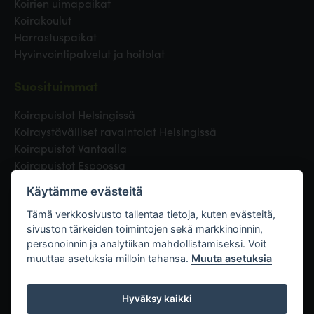
Koirien uimapaikat
Koirakoulut
Harrastuspaikat
Hyvinvointipalvelut ja hoitolat
Suosituimmat
Koirapuistot Helsingissä
Koiraystävälliset ravaintolat Helsingissä
Koirapuistot Vantaalla
Koirapuistot Espoossa
Koirapuistot Turussa
Käytämme evästeitä
Eläinlääkäri Helsingissä
Koirapuistot Tampereella
Tämä verkkosivusto tallentaa tietoja, kuten evästeitä,
sivuston tärkeiden toimintojen sekä markkinoinnin,
personoinnin ja analytiikan mahdollistamiseksi. Voit
Linkit
muuttaa asetuksia milloin tahansa.
Muuta asetuksia
Hyväksy kaikki