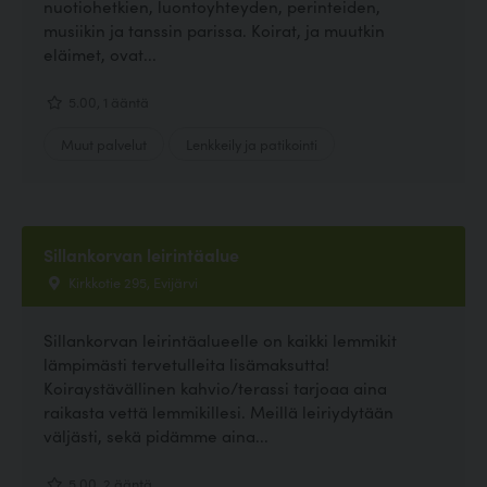
nuotiohetkien, luontoyhteyden, perinteiden,
musiikin ja tanssin parissa. Koirat, ja muutkin
eläimet, ovat...
5.00, 1 ääntä
Muut palvelut
Lenkkeily ja patikointi
Sillankorvan leirintäalue
Kirkkotie 295, Evijärvi
Sillankorvan leirintäalueelle on kaikki lemmikit
lämpimästi tervetulleita lisämaksutta!
Koiraystävällinen kahvio/terassi tarjoaa aina
raikasta vettä lemmikillesi. Meillä leiriydytään
väljästi, sekä pidämme aina...
5.00, 2 ääntä