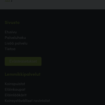
Sivusto
Etusivu
Palveluhaku
Lisää palvelu
Tietoa
Evästeasetukset
Lemmikkipalvelut
Koirapuistot
Eläinkaupat
Eläinlääkärit
Koiraystävälliset ravintolat