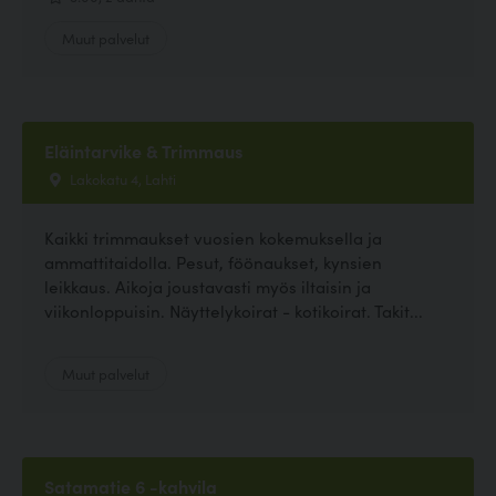
Muut palvelut
Eläintarvike & Trimmaus
Lakokatu 4, Lahti
Kaikki trimmaukset vuosien kokemuksella ja
ammattitaidolla. Pesut, föönaukset, kynsien
leikkaus. Aikoja joustavasti myös iltaisin ja
viikonloppuisin. Näyttelykoirat - kotikoirat. Takit...
Muut palvelut
Satamatie 6 -kahvila