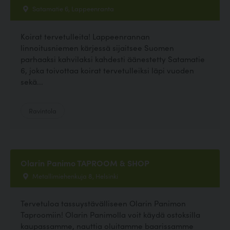
Satamatie 6, Lappeenranta
Koirat tervetulleita! Lappeenrannan
linnoitusniemen kärjessä sijaitsee Suomen
parhaaksi kahvilaksi kahdesti äänestetty Satamatie
6, joka toivottaa koirat tervetulleiksi läpi vuoden
sekä...
Ravintola
Olarin Panimo TAPROOM & SHOP
Metallimiehenkuja 8, Helsinki
Tervetuloa tassuystävälliseen Olarin Panimon
Taproomiin! Olarin Panimolla voit käydä ostoksilla
kaupassamme, nauttia oluitamme baarissamme