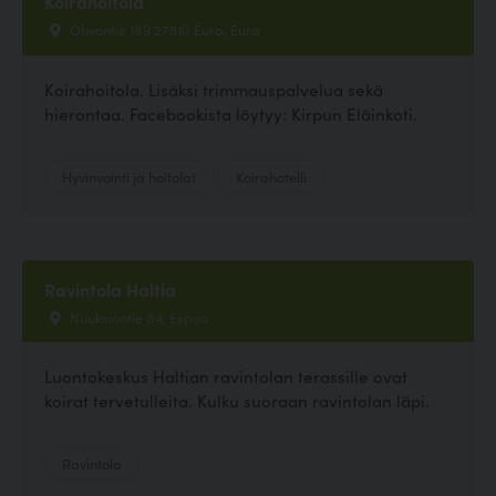
Koirahoitola
Ohvontie 189 27510 Eura, Eura
Koirahoitola. Lisäksi trimmauspalvelua sekä
hierontaa. Facebookista löytyy: Kirpun Eläinkoti.
Hyvinvointi ja hoitolat
Koirahotelli
Ravintola Haltia
Nuuksiontie 84, Espoo
Luontokeskus Haltian ravintolan terassille ovat
koirat tervetulleita. Kulku suoraan ravintolan läpi.
Ravintola