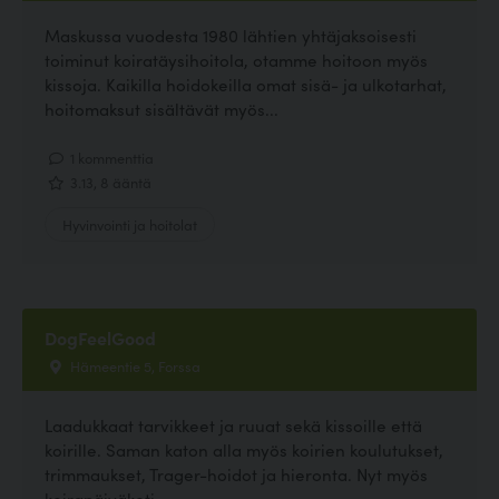
Maskussa vuodesta 1980 lähtien yhtäjaksoisesti
toiminut koiratäysihoitola, otamme hoitoon myös
kissoja. Kaikilla hoidokeilla omat sisä- ja ulkotarhat,
hoitomaksut sisältävät myös...
1 kommenttia
3.13, 8 ääntä
Hyvinvointi ja hoitolat
DogFeelGood
Hämeentie 5, Forssa
Laadukkaat tarvikkeet ja ruuat sekä kissoille että
koirille. Saman katon alla myös koirien koulutukset,
trimmaukset, Trager-hoidot ja hieronta. Nyt myös
koirapäiväkoti.