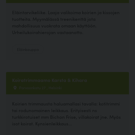
Eläintarvikeliike. Laaja valikoima koirien ja kissojen
tuotteita. Myymälässä treenikenttä jota
mahdollisuus vuokrata omaan käyttöön.
Urheilukoirahierojan vastaanotto.
Eläinkauppa
Koiratrimmaamo Karsta & Kihara
Porvoonkatu 27 , Helsinki
Koirien trimmausta haluamallasi tavalla: kotitrimmi
tai rodunomainen leikkaus. Erityisesti ns
turkkirotuiset mm Bichon Frise, villakoirat jne. Myös
isot koirat. Kynsienleikkaus...