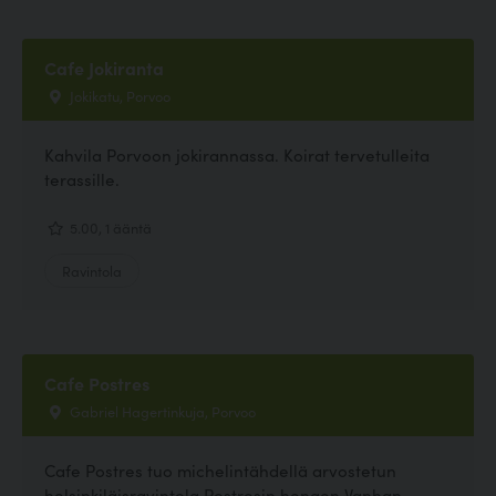
Cafe Jokiranta
Jokikatu, Porvoo
Kahvila Porvoon jokirannassa. Koirat tervetulleita
terassille.
5.00, 1 ääntä
Ravintola
Cafe Postres
Gabriel Hagertinkuja, Porvoo
Cafe Postres tuo michelintähdellä arvostetun
helsinkiläisravintola Postresin hengen Vanhan