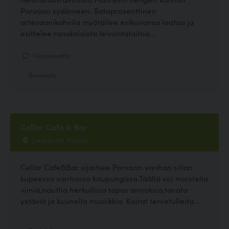
Porvoon sydämeen. Sataprosenttinen
artesaanikahvila myötäilee esikuvansa laatua ja
esittelee ranskalaista leivontataitoa...
1 kommenttia
Ravintola
Cellar Cafe & Bar
Jokikatu 55, Porvoo
Cellar Cafe&Bar sijaitsee Porvoon vanhan sillan
kupeessa vanhassa kaupungissa.Täällä voi maistella
viiniä,nauttia herkullisia tapas annoksia,tavata
ystäviä ja kuunella musiikkia. Koirat tervetulleita...