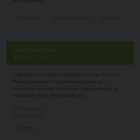
Eläinkauppa
Hyvinvointi ja hoitolat
Koirakoulu
Cafe Fanny Porvoo
Välikatu 13, Porvoo
Café Fanny on pieni perheyritys Vanhan Porvoon
Raatihuoneentorin aurinkoisella puolella.
Valmistamme kaikki herkulliset kakkumme itse ja
erikoiskahvit teemme taidolla ja...
1 kommenttia
5.00, 1 ääntä
Ravintola