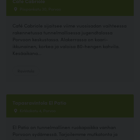
Cafe Cabriole
Piispankatu 30, Porvoo
Café Cabriole sijaitsee viime vuosisadan vaihteessa
rakennetussa tunnelmallisessa jugendtalossa
Porvoon keskustassa. Alakerrassa on kaari-
ikkunainen, korkea ja valoisa 80-hengen kahvila.
Kesäaikana...
Ravintola
Tapasravintola El Patio
Kirkkokatu 4, Porvoo
El Patio on tunnelmallinen ruokapaikka vanhan
Porvoon sydämessä. Tarjoilemme mutkatonta ja