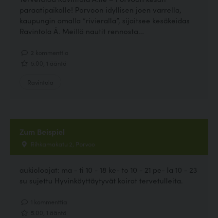
paraatipaikalle! Porvoon idyllisen joen varrella,
kaupungin omalla ”rivieralla”, sijaitsee kesäkeidas
Ravintola Å. Meillä nautit rennosta...
2 kommenttia
5.00, 1 ääntä
Ravintola
Zum Beispiel
Rihkamakatu 2, Porvoo
aukioloajat: ma - ti 10 - 18 ke- to 10 - 21 pe- la 10 - 23
su sujettu Hyvinkäyttäytyvät koirat tervetulleita.
1 kommenttia
5.00, 1 ääntä