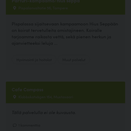
Parturi-kampaamo/hius seppä
Pispalanvaltatie 56, Tampere
Pispalassa sijaitsevaan kampaamoon Hius Seppään
on koirat tervetulleita omistajineen. Koiralle
tarjoamme raikasta vettä, sekä pienen herkun ja
ajanvietteeksi leluja ...
Hyvinvointi ja hoitolat
Muut palvelut
Cafe Compass
Klobbskatvägen 164, Mustasaari
Tällä palvelulla ei ole kuvausta.
1 kommenttia