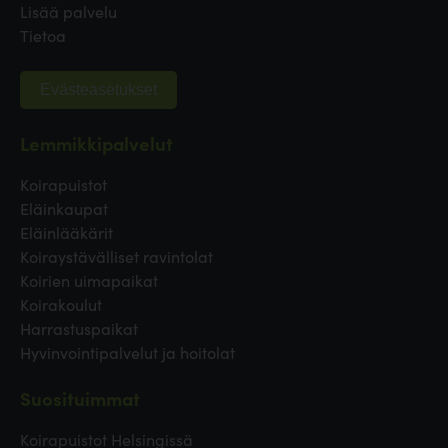
Lisää palvelu
Tietoa
Evästeasetukset
Lemmikkipalvelut
Koirapuistot
Eläinkaupat
Eläinlääkärit
Koiraystävälliset ravintolat
Koirien uimapaikat
Koirakoulut
Harrastuspaikat
Hyvinvointipalvelut ja hoitolat
Suosituimmat
Koirapuistot Helsingissä