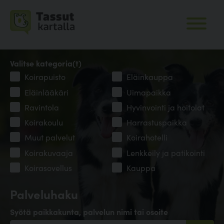
Valitse kategoria(t)
Koirapuisto
Eläinkauppa
Eläinlääkäri
Uimapaikka
Ravintola
Hyvinvointi ja hoitolat
Koirakoulu
Harrastuspaikka
Muut palvelut
Koirahotelli
Koirakuvaaja
Lenkkeily ja patikointi
Koirasovellus
Kauppa
Palveluhaku
Syötä paikkakunta, palvelun nimi tai osoite