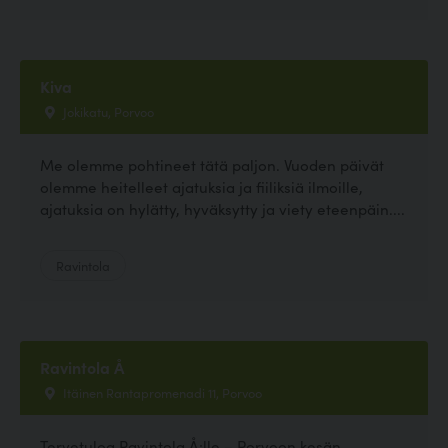
Kiva
Jokikatu, Porvoo
Me olemme pohtineet tätä paljon. Vuoden päivät
olemme heitelleet ajatuksia ja fiiliksiä ilmoille,
ajatuksia on hylätty, hyväksytty ja viety eteenpäin....
Ravintola
Ravintola Å
Itäinen Rantapromenadi 11, Porvoo
Tervetuloa Ravintola Å:lle – Porvoon kesän