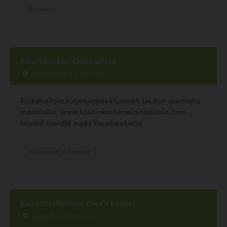
Ravintola
Kaurinkosken Eläinhoitola
Kaurinkoskentie 155, Lieto
Koirahoitola kuljetuspalveluineen Liedon asemalla
maatilalla. www.kaurinkoskenelainhoitola.com
Löydät meidät myös Facebookista!
Hyvinvointi ja hoitolat
Koiratäysihoitola Clea's kennel
Kennelkuja 7, Masku