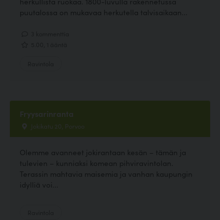
herkullista ruokaa. 1800-luvulla rakennetussa
puutalossa on mukavaa herkutella talvisaikaan...
3 kommenttia
5.00, 1 ääntä
Ravintola
Fryysarinranta
Jokikatu 20, Porvoo
Olemme avanneet jokirantaan kesän – tämän ja
tulevien – kunniaksi komean pihviravintolan.
Terassin mahtavia maisemia ja vanhan kaupungin
idylliä voi...
Ravintola