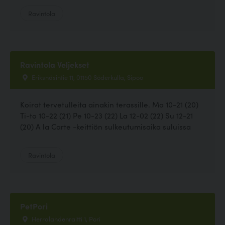
Ravintola
Ravintola Veljekset
Eriksnäsintie 11, 01150 Söderkulla, Sipoo
Koirat tervetulleita ainakin terassille. Ma 10-21 (20)
Ti-to 10-22 (21) Pe 10-23 (22) La 12-02 (22) Su 12-21
(20) A la Carte -keittiön sulkeutumisaika suluissa
Ravintola
PetPori
Herralahdenraitti 1, Pori