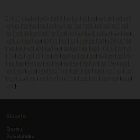
[
1
|
2
|
3
|
4
|
5
|
6
|
7
|
8
|
9
|
10
|
11
|
12
|
13
|
14
|
15
|
16
|
17
|
18
|
19
|
20
|
21
|
22
|
23
|
24
|
25
|
26
|
27
|
28
|
29
|
30
|
31
|
32
|
33
|
34
|
35
|
36
|
37
|
38
|
39
|
40
|
41
|
42
|
43
|
44
|
45
|
46
|
47
|
48
|
49
|
50
|
51
|
52
|
53
|
54
|
55
|
56
|
57
|
58
|
59
|
60
|
61
|
62
|
63
|
64
|
65
|
66
|
67
|
68
|
69
|
70
|
71
|
72
|
73
|
74
|
75
|
76
|
77
|
78
|
79
|
80
|
81
|
82
|
83
|
84
|
85
|
86
|
87
|
88
|
89
|
90
|
91
|
92
|
93
|
94
|
95
|
96
|
97
|
98
|
99
|
100
|
101
|
102
|
103
|
104
|
105
|
106
|
107
|
108
|
109
|
110
|
111
|
112
|
113
|
114
|
115
|
116
|
117
|
118
|
119
|
120
|
121
|
122
|
123
|
124
|
125
]
Sivusto
Etusivu
Palveluhaku