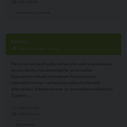
1.00, 1 ääntä
Hyvinvointi ja hoitolat
EasyVet
Suomalaistentie 7, Espoo
Perusterveydenhuolto palveluita sekä ennakoivaa
terveydenhoitoa lemmikeille ja hevosille.
Haluamme tehdä lemmikkien hoitamisesta
mahdollisimman vaivatonta sekä sinulle että
eläimellesi. Käytössämme on pieneläinvastaanotto
Espoon...
1 kommenttia
4.20, 5 ääntä
Eläinlääkäri