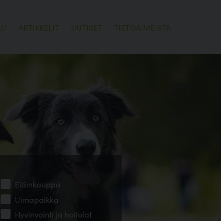
LU
ARTIKKELIT
UUTISET
TIETOA MEISTÄ
Eläinkauppa
Uimapaikka
Hyvinvointi ja hoitolat