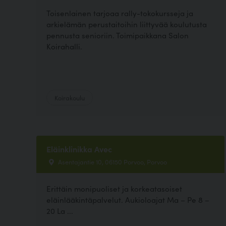
Toisenlainen tarjoaa rally-tokokursseja ja
arkielämän perustaitoihin liittyvää koulutusta
pennusta senioriin. Toimipaikkana Salon
Koirahalli.
Koirakoulu
Eläinklinikka Avec
Asentajantie 10, 06150 Porvoo, Porvoo
Erittäin monipuoliset ja korkeatasoiset
eläinlääkintäpalvelut. Aukioloajat Ma – Pe 8 –
20 La ...