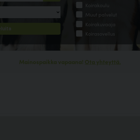
Koirakoulu
Muut palvelut
Koirakuvaaja
Koirasovellus
Mainospaikka vapaana!
Ota yhteyttä.