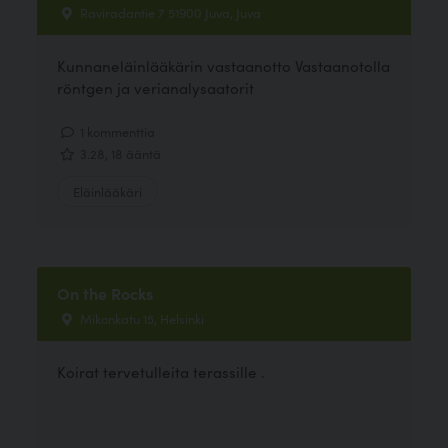
Raviradantie 7 51900 Juva, Juva
Kunnaneläinlääkärin vastaanotto Vastaanotolla
röntgen ja verianalysaatorit
1 kommenttia
3.28, 18 ääntä
Eläinlääkäri
On the Rocks
Mikonkatu 15, Helsinki
Koirat tervetulleita terassille .