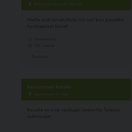
Aleksanterinkatu 15 , Helsinki
Meille ovat tervetulleita niin isot kuin pienetkin
hyvätapaiset koirat!
1 kommenttia
1.00, 1 ääntä
Ravintola
Koivurannan kahvila
Kasarmintie 51, Oulu
Koiralle on oma vesikuppi saatavilla. Tarkista
aukioloajat!