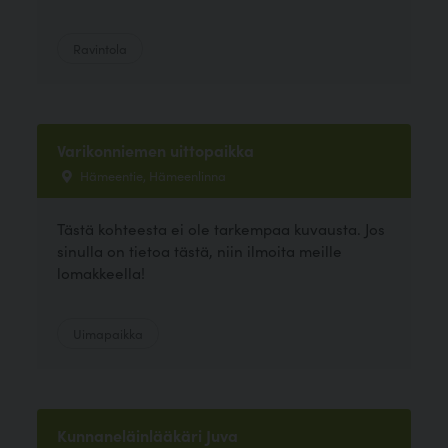
Ravintola
Varikonniemen uittopaikka
Hämeentie, Hämeenlinna
Tästä kohteesta ei ole tarkempaa kuvausta. Jos
sinulla on tietoa tästä, niin ilmoita meille
lomakkeella!
Uimapaikka
Kunnaneläinlääkäri Juva