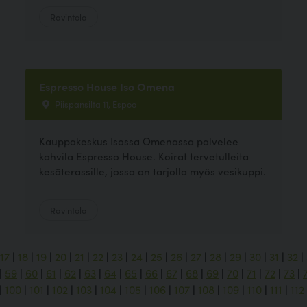
Ravintola
Espresso House Iso Omena
Piispansilta 11, Espoo
Kauppakeskus Isossa Omenassa palvelee
kahvila Espresso House. Koirat tervetulleita
kesäterassille, jossa on tarjolla myös vesikuppi.
Ravintola
17
|
18
|
19
|
20
|
21
|
22
|
23
|
24
|
25
|
26
|
27
|
28
|
29
|
30
|
31
|
32
|
|
59
|
60
|
61
|
62
|
63
|
64
|
65
|
66
|
67
|
68
|
69
|
70
|
71
|
72
|
73
|
|
100
|
101
|
102
|
103
|
104
|
105
|
106
|
107
|
108
|
109
|
110
|
111
|
112