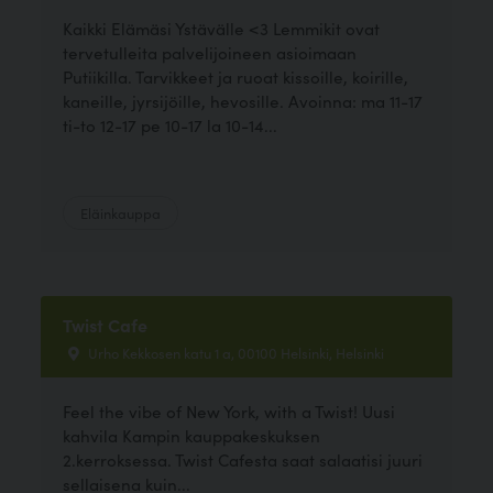
Kaikki Elämäsi Ystävälle <3 Lemmikit ovat
tervetulleita palvelijoineen asioimaan
Putiikilla. Tarvikkeet ja ruoat kissoille, koirille,
kaneille, jyrsijöille, hevosille. Avoinna: ma 11-17
ti-to 12-17 pe 10-17 la 10-14...
Eläinkauppa
Twist Cafe
Urho Kekkosen katu 1 a, 00100 Helsinki, Helsinki
Feel the vibe of New York, with a Twist! Uusi
kahvila Kampin kauppakeskuksen
2.kerroksessa. Twist Cafesta saat salaatisi juuri
sellaisena kuin...