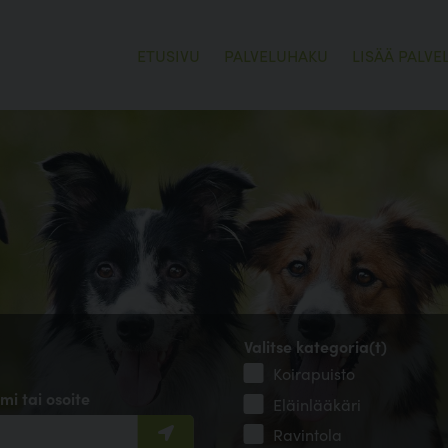
ETUSIVU
PALVELUHAKU
LISÄÄ PALVE
Valitse kategoria(t)
Koirapuisto
mi tai osoite
Eläinlääkäri
Ravintola