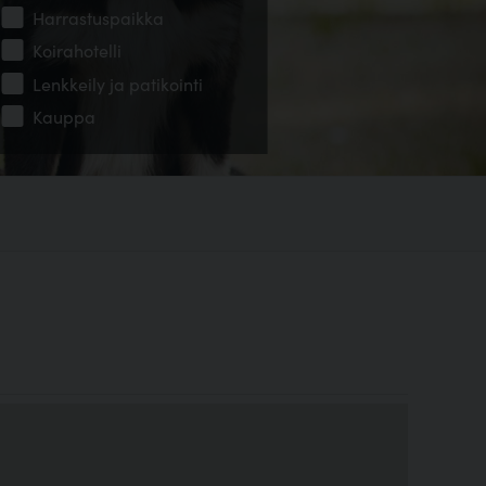
Harrastuspaikka
Koirahotelli
Lenkkeily ja patikointi
Kauppa