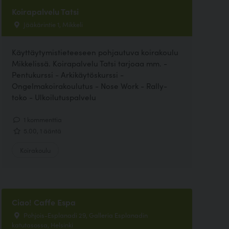
Koirapalvelu Tatsi
Jääkärintie 1, Mikkeli
Käyttäytymistieteeseen pohjautuva koirakoulu
Mikkelissä. Koirapalvelu Tatsi tarjoaa mm. -
Pentukurssi - Arkikäytöskurssi -
Ongelmakoirakoulutus - Nose Work - Rally-
toko - Ulkoilutuspalvelu
1 kommenttia
5.00, 1 ääntä
Koirakoulu
Ciao! Caffe Espa
Pohjois-Esplanadi 29, Galleria Esplanadin
katutasossa, Helsinki