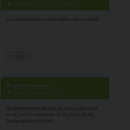
Telakkakatu 8, 00100 Helsinki, Helsinki
Koirat tervetulleita sekä sisälle että terassille!
Ravintola
Birgitta Hernesaari
Hernesaarenranta 2, Helsinki
Ravintola meren äärellä. Avoinna joka päivä
9–22, keittiö auki arkisin 11–20, la–su 12–20,
lounas arkisin 11–14.30.