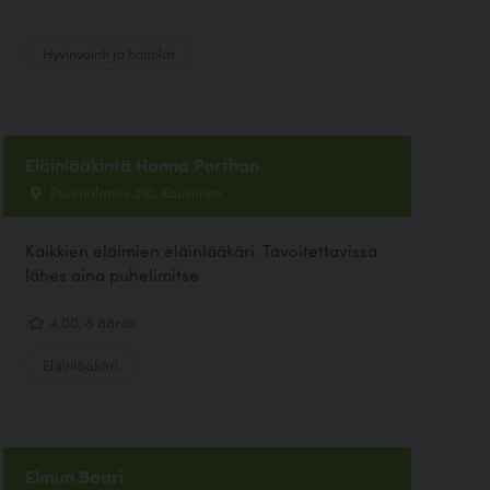
Hyvinvointi ja hoitolat
Eläinlääkintä Hanna Porthan
Puumalantie 210, Kaustinen
Kaikkien eläimien eläinlääkäri. Tavoitettavissa
lähes aina puhelimitse
4.00, 8 ääntä
Eläinlääkäri
Elmun Baari