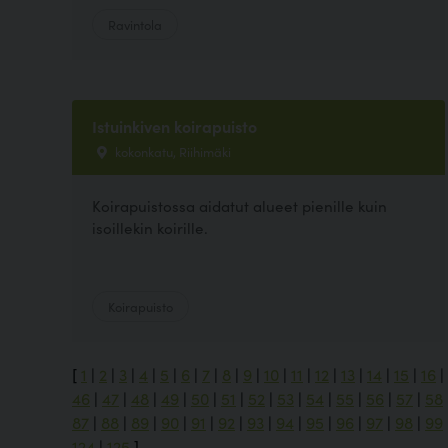
Ravintola
Istuinkiven koirapuisto
kokonkatu, Riihimäki
Koirapuistossa aidatut alueet pienille kuin
isoillekin koirille.
Koirapuisto
[
1
|
2
|
3
|
4
|
5
|
6
|
7
|
8
|
9
|
10
|
11
|
12
|
13
|
14
|
15
|
16
|
46
|
47
|
48
|
49
|
50
|
51
|
52
|
53
|
54
|
55
|
56
|
57
|
58
87
|
88
|
89
|
90
|
91
|
92
|
93
|
94
|
95
|
96
|
97
|
98
|
99
124
|
125
]