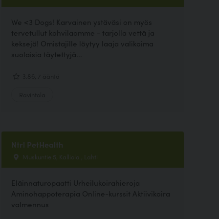
We <3 Dogs! Karvainen ystäväsi on myös
tervetullut kahvilaamme - tarjolla vettä ja
keksejä! Omistajille löytyy laaja valikoima
suolaisia täytettyjä...
3.86, 7 ääntä
Ravintola
Ntrl PetHealth
Muskuntie 5, Kalliola , Lahti
Eläinnaturopaatti Urheilukoirahieroja
Aminohappoterapia Online-kurssit Aktiivikoira
valmennus