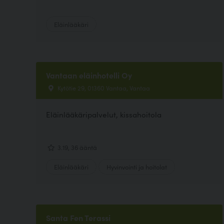
Eläinlääkäri
Vantaan eläinhotelli Oy
Kytötie 29, 01360 Vantaa, Vantaa
Eläinlääkäripalvelut, kissahoitola
3.19, 36 ääntä
Eläinlääkäri
Hyvinvointi ja hoitolat
Santa Fen Terassi