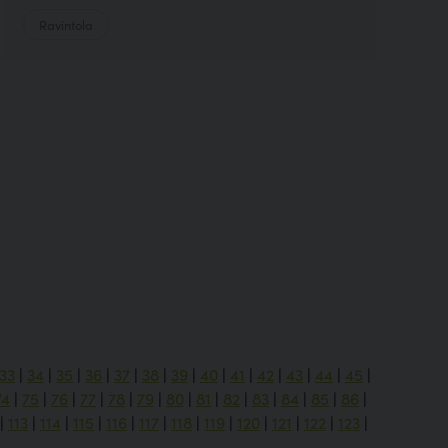
Ravintola
33
|
34
|
35
|
36
|
37
|
38
|
39
|
40
|
41
|
42
|
43
|
44
|
45
|
74
|
75
|
76
|
77
|
78
|
79
|
80
|
81
|
82
|
83
|
84
|
85
|
86
|
|
113
|
114
|
115
|
116
|
117
|
118
|
119
|
120
|
121
|
122
|
123
|