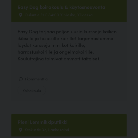
Easy Dog koirakoulu & käytösneuvonta
Ouluntie 31 C 84100 Ylivieska, Ylivieska
Easy Dog tarjoaa paljon uusia kursseja kaiken
ikäisille ja tasoisille koirille! Tarjonnastamme
löydät kursseja mm. kotikoirille,
harrastuskoirille ja ongelmakoirille.
Kouluttajina toimivat ammattitaitoiset...
1 kommenttia
Koirakoulu
Pieni Lemmikkiputiikki
Keskustie 37, Hankasalmi