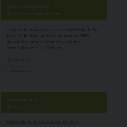
Musti ja Mirri Malmi
Malmin kauppatie 18, Helsinki
Myymälän aukioloajat ovat ma-pe 9-20, la 10-
17, su 12-16. Musti ja Mirri on vuonna 1988
perustettu lemmikkieläintarvikkeiden
erikoisliikeketju. Liikkeitä on...
5.00, 4 ääntä
Eläinkauppa
Faunatar Sello
Leppävaarankatu 3-9, Espoo
Arkisin klo 10-21 Lauantaisin klo 9-18