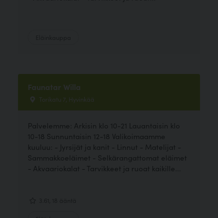
Eläinkauppa
Faunatar Willa
Torikatu 7, Hyvinkää
Palvelemme: Arkisin klo 10-21 Lauantaisin klo
10-18 Sunnuntaisin 12-18 Valikoimaamme
kuuluu: - Jyrsijät ja kanit - Linnut - Matelijat -
Sammakkoeläimet - Selkärangattomat eläimet
- Akvaariokalat - Tarvikkeet ja ruoat kaikille...
3.61, 18 ääntä