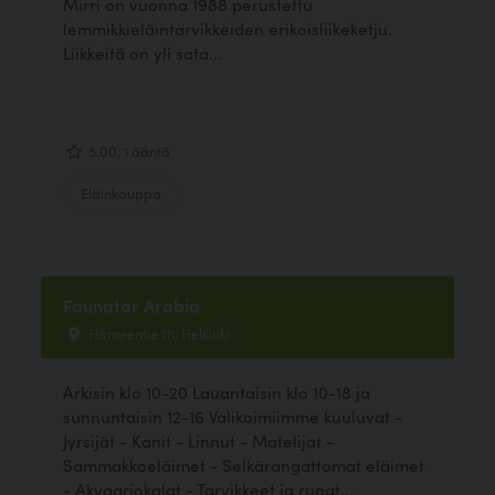
Mirri on vuonna 1988 perustettu
lemmikkieläintarvikkeiden erikoisliikeketju.
Liikkeitä on yli sata...
5.00, 1 ääntä
Eläinkauppa
Faunatar Arabia
Hämeentie 111, Helsinki
Arkisin klo 10-20 Lauantaisin klo 10-18 ja
sunnuntaisin 12-16 Valikoimiimme kuuluvat -
Jyrsijät - Kanit - Linnut - Matelijat -
Sammakkoeläimet - Selkärangattomat eläimet
- Akvaariokalat - Tarvikkeet ja ruoat...