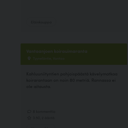
Eläinkauppa
Vantaanjoen koirauimaranta
Tyyneläntie, Vantaa
Kahluuniityntien pohjoispäästä kävelymatkaa
koirarantaan on noin 80 metriä. Rannassa ei
ole aitausta.
8 kommenttia
3.50, 2 ääntä