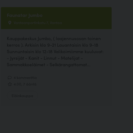
Faunatar Jumbo
Vantaanportinkatu 7, Vantaa
Kauppakeskus Jumbo, ( laajennusosan toinen
kerros ). Arkisin klo 9-21 Lauantaisin klo 9-18
Sunnuntaisin klo 12-18 Valikoimiimme kuuluvat:
- Jyrsijät - Kanit - Linnut - Matelijat -
Sammakkoeläimet - Selkärangattomat...
4 kommenttia
4.00, 7 ääntä
Eläinkauppa