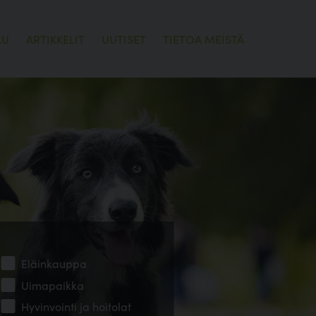
LU
ARTIKKELIT
UUTISET
TIETOA MEISTÄ
Eläinkauppa
Uimapaikka
Hyvinvointi ja hoitolat