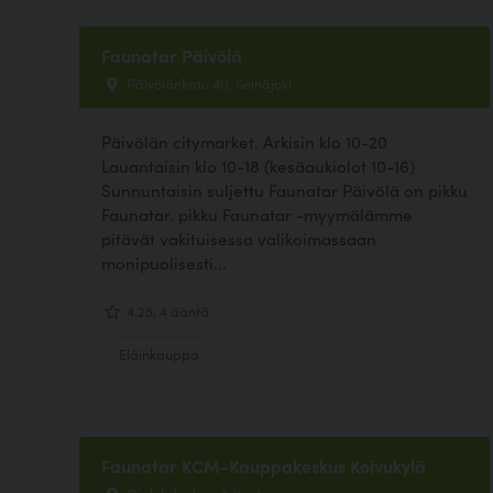
Faunatar Päivölä
Päivölänkatu 40, Seinäjoki
Päivölän citymarket. Arkisin klo 10-20
Lauantaisin klo 10-18 (kesäaukiolot 10-16)
Sunnuntaisin suljettu Faunatar Päivölä on pikku
Faunatar. pikku Faunatar -myymälämme
pitävät vakituisessa valikoimassaan
monipuolisesti...
4.25, 4 ääntä
Eläinkauppa
Faunatar KCM-Kauppakeskus Koivukylä
Ojalehdonkuja 1, Vantaa