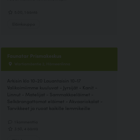
5.00, 1 ääntä
Eläinkauppa
Faunatar Prismakeskus
Wartiamäentie 2, Hämeenlinna
Arkisin klo 10-20 Lauantaisin 10-17
Valikoimiimme kuuluvat - Jyrsijät - Kanit -
Linnut - Matelijat - Sammakkoeläimet -
Selkärangattomat eläimet - Akvaariokalat -
Tarvikkeet ja ruoat kaikille lemmikeille
1 kommenttia
3.50, 4 ääntä