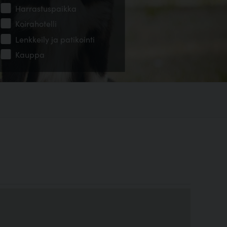
Harrastuspaikka
Koirahotelli
Lenkkeily ja patikointi
Kauppa