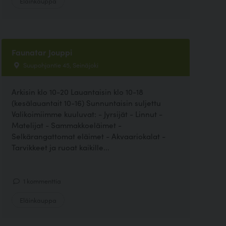
Eläinkauppa
Faunatar Jouppi
Suupohjantie 45, Seinäjoki
Arkisin klo 10-20 Lauantaisin klo 10-18
(kesälauantait 10-16) Sunnuntaisin suljettu
Valikoimiimme kuuluvat: - Jyrsijät - Linnut -
Matelijat - Sammakkoeläimet -
Selkärangattomat eläimet - Akvaariokalat -
Tarvikkeet ja ruoat kaikille...
1 kommenttia
Eläinkauppa