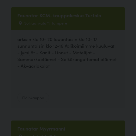
Faunatar KCM-kauppakeskus Turtola
Sotilaankatu 11, Tampere
arkisin klo 10- 20 lauantaisin klo 10- 17
sunnuntaisin klo 12-16 Valikoimiimme kuuluvat:
- Jyrsijät - Kanit - Linnut - Matelijat -
Sammakkoeläimet - Selkärangattomat eläimet
- Akvaariokalat
Eläinkauppa
Faunatar Myyrmanni
Iskoskuja 3 A 40, Vantaa