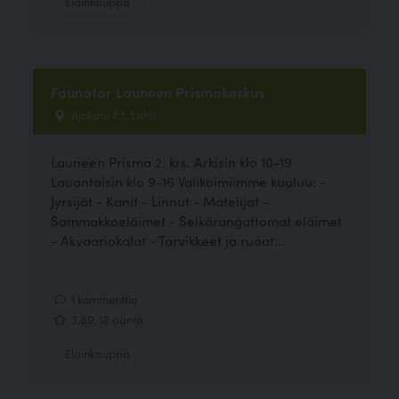
Eläinkauppa
Faunatar Launeen Prismakeskus
Ajokatu 83, Lahti
Launeen Prisma 2. krs. Arkisin klo 10-19
Lauantaisin klo 9-16 Valikoimiimme kuuluu: -
Jyrsijät - Kanit - Linnut - Matelijat -
Sammakkoeläimet - Selkärangattomat eläimet
- Akvaariokalat - Tarvikkeet ja ruoat...
1 kommenttia
3.89, 18 ääntä
Eläinkauppa