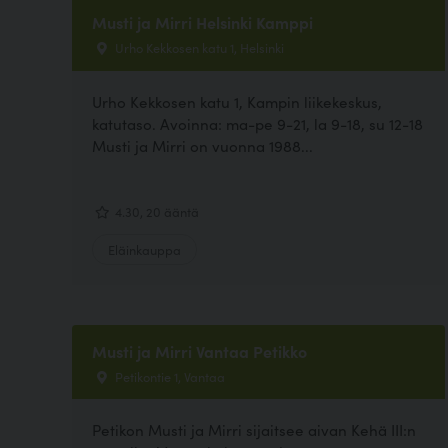
Musti ja Mirri Helsinki Kamppi
Urho Kekkosen katu 1, Helsinki
Urho Kekkosen katu 1, Kampin liikekeskus,
katutaso. Avoinna: ma-pe 9-21, la 9-18, su 12-18
Musti ja Mirri on vuonna 1988...
4.30, 20 ääntä
Eläinkauppa
Musti ja Mirri Vantaa Petikko
Petikontie 1, Vantaa
Petikon Musti ja Mirri sijaitsee aivan Kehä III:n