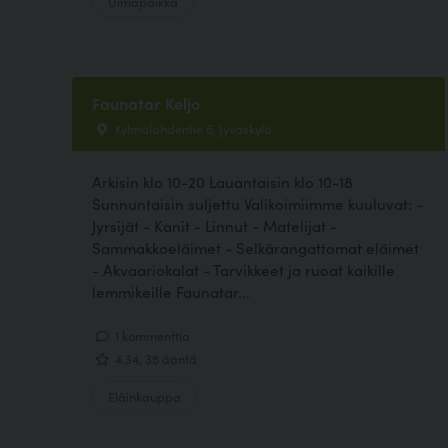
Uimapaikka
Faunatar Keljo
Kylmälahdentie 6, Jyväskylä
Arkisin klo 10-20 Lauantaisin klo 10-18
Sunnuntaisin suljettu Valikoimiimme kuuluvat: -
Jyrsijät - Kanit - Linnut - Matelijat -
Sammakkoeläimet - Selkärangattomat eläimet
- Akvaariokalat - Tarvikkeet ja ruoat kaikille
lemmikeille Faunatar...
1 kommenttia
4.34, 35 ääntä
Eläinkauppa