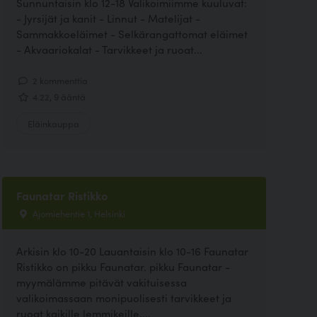
Sunnuntaisin klo 12-18 Valikoimiimme kuuluvat:
- Jyrsijät ja kanit - Linnut - Matelijat -
Sammakkoeläimet - Selkärangattomat eläimet
- Akvaariokalat - Tarvikkeet ja ruoat...
2 kommenttia
4.22, 9 ääntä
Eläinkauppa
Faunatar Ristikko
Ajomiehentie 1, Helsinki
Arkisin klo 10-20 Lauantaisin klo 10-16 Faunatar
Ristikko on pikku Faunatar. pikku Faunatar -
myymälämme pitävät vakituisessa
valikoimassaan monipuolisesti tarvikkeet ja
ruoat kaikille lemmikeille,...