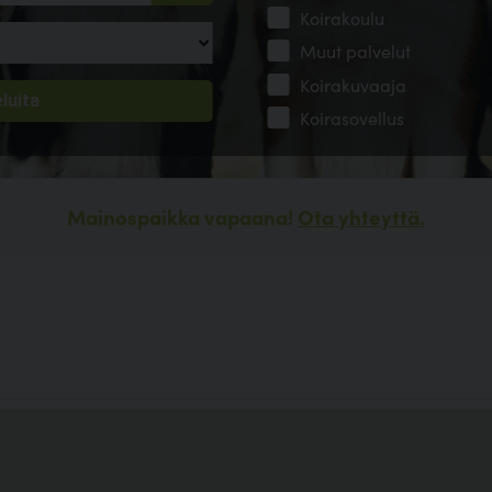
Koirakoulu
Muut palvelut
Koirakuvaaja
Koirasovellus
Mainospaikka vapaana!
Ota yhteyttä.