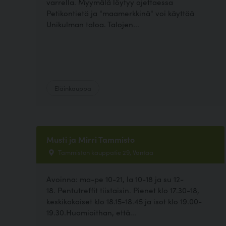
varrella. Myymälä löytyy ajettaessa
Petikontietä ja "maamerkkinä" voi käyttää
Unikulman taloa. Talojen...
Eläinkauppa
Musti ja Mirri Tammisto
Tammiston kauppatie 29, Vantaa
Avoinna: ma-pe 10-21, la 10-18 ja su 12-
18. Pentutreffit tiistaisin. Pienet klo 17.30-18,
keskikokoiset klo 18.15-18.45 ja isot klo 19.00-
19.30.Huomioithan, että...