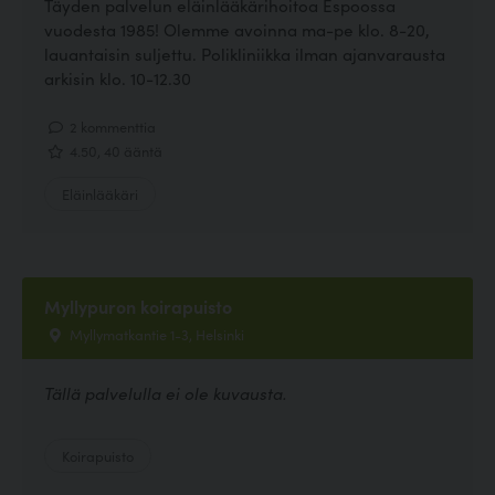
Täyden palvelun eläinlääkärihoitoa Espoossa
vuodesta 1985! Olemme avoinna ma-pe klo. 8-20,
lauantaisin suljettu. Polikliniikka ilman ajanvarausta
arkisin klo. 10-12.30
2 kommenttia
4.50, 40 ääntä
Eläinlääkäri
Myllypuron koirapuisto
Myllymatkantie 1-3, Helsinki
Tällä palvelulla ei ole kuvausta.
Koirapuisto