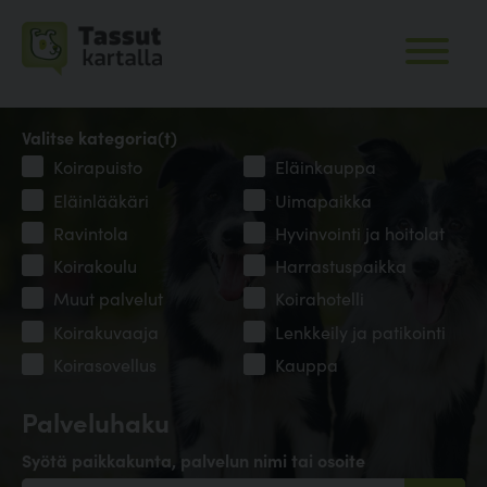
Valitse kategoria(t)
Koirapuisto
Eläinkauppa
Eläinlääkäri
Uimapaikka
Ravintola
Hyvinvointi ja hoitolat
Koirakoulu
Harrastuspaikka
Muut palvelut
Koirahotelli
Koirakuvaaja
Lenkkeily ja patikointi
Koirasovellus
Kauppa
Palveluhaku
Syötä paikkakunta, palvelun nimi tai osoite