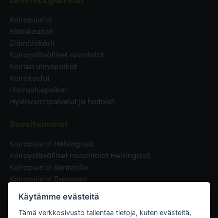
Koirapuistot
Eläinkaupat
Eläinlääkärit
Koiraystävälliset ravintolat
Koirien uimapaikat
Koirakoulut
Harrastuspaikat
Hyvinvointipalvelut ja hoitolat
Suosituimmat
Koirapuistot Helsingissä
Koiraystävälliset ravaintolat Helsingissä
Koirapuistot Vantaalla
Koirapuistot Espoossa
Koirapuistot Turussa
Käytämme evästeitä
Eläinlääkäri Helsingissä
Koirapuistot Tampereella
Tämä verkkosivusto tallentaa tietoja, kuten evästeitä,