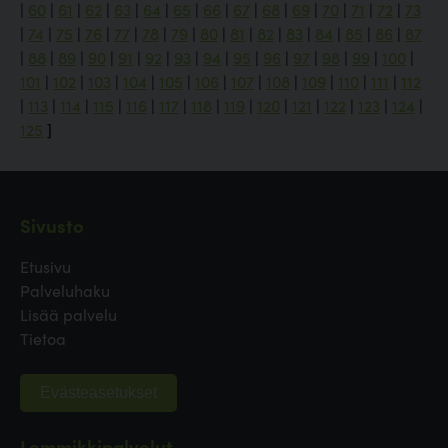
|
60
|
61
|
62
|
63
|
64
|
65
|
66
|
67
|
68
|
69
|
70
|
71
|
72
|
73
|
74
|
75
|
76
|
77
|
78
|
79
|
80
|
81
|
82
|
83
|
84
|
85
|
86
|
87
|
88
|
89
|
90
|
91
|
92
|
93
|
94
|
95
|
96
|
97
|
98
|
99
|
100
|
101
|
102
|
103
|
104
|
105
|
106
|
107
|
108
|
109
|
110
|
111
|
112
|
113
|
114
|
115
|
116
|
117
|
118
|
119
|
120
|
121
|
122
|
123
|
124
|
125
]
Sivusto
Etusivu
Palveluhaku
Lisää palvelu
Tietoa
Evästeasetukset
Lemmikkipalvelut