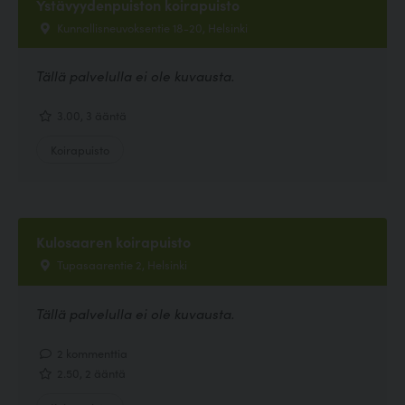
Ystävyydenpuiston koirapuisto
Kunnallisneuvoksentie 18-20, Helsinki
Tällä palvelulla ei ole kuvausta.
3.00, 3 ääntä
Koirapuisto
Kulosaaren koirapuisto
Tupasaarentie 2, Helsinki
Tällä palvelulla ei ole kuvausta.
2 kommenttia
2.50, 2 ääntä