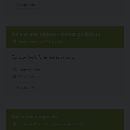
Koirapuisto
Roihuvuoren selänne - metsän pohjoisosa
Vuorenpeikontie 7, Helsinki
Tällä palvelulla ei ole kuvausta.
1 kommenttia
4.00, 1 ääntä
Koirapuisto
Sarvaston aluepuisto
Sarvastonkaari 15, itäinen puoli, Helsinki