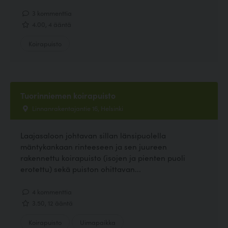
3 kommenttia
4.00, 4 ääntä
Koirapuisto
Tuorinniemen koirapuisto
Linnanrakentajantie 16, Helsinki
Laajasaloon johtavan sillan länsipuolella
mäntykankaan rinteeseen ja sen juureen
rakennettu koirapuisto (isojen ja pienten puoli
erotettu) sekä puiston ohittavan...
4 kommenttia
3.50, 12 ääntä
Koirapuisto
Uimapaikka