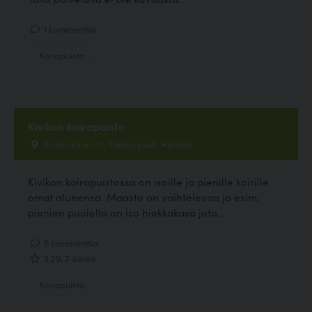
1 kommenttia
Koirapuisto
Kivikon koirapuisto
Kivikonkaari 35, itäinen puoli, Helsinki
Kivikon koirapuistossa on isoille ja pienille koirille
omat alueensa. Maasto on vaihtelevaa ja esim.
pienien puolella on iso hiekkakasa jota...
6 kommenttia
3.29, 7 ääntä
Koirapuisto