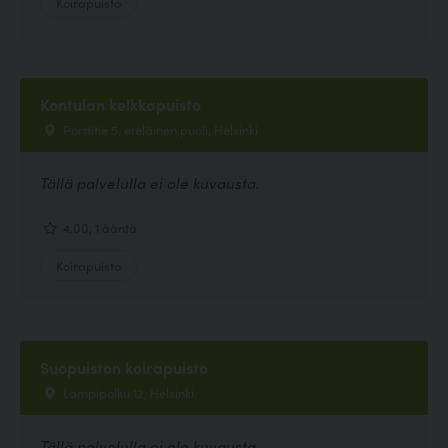
Koirapuisto
Kontulan kelkkapuisto
Porttitie 5, eteläinen puoli, Helsinki
Tällä palvelulla ei ole kuvausta.
4.00, 1 ääntä
Koirapuisto
Suopuiston koirapuisto
Lampipolku 12, Helsinki
Tällä palvelulla ei ole kuvausta.