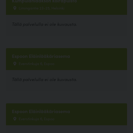
Kumpulanlaakson koirapuisto
Limingantie 23-25, Helsinki
Tällä palvelulla ei ole kuvausta.
Espoon Eläinlääkäriasema
Everstinkuja 6, Espoo
Tällä palvelulla ei ole kuvausta.
Espoon Eläinlääkäriasema
Everstinkuja 6, Espoo