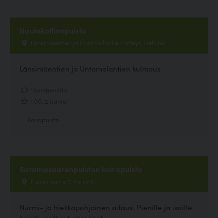
Naulakallionpuisto
Länsimäentien ja Untamalantien risteys, Helsinki
Länsimäentien ja Untamalantien kulmaus
1 kommenttia
1.00, 2 ääntä
Koirapuisto
Satamasaarenpuiston koirapuisto
Punakiventie 7, Helsinki
Nurmi- ja hiekkapohjainen aitaus. Pienille ja isoille
koirille erilliset aitaukset.