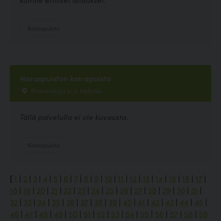
Koirapuisto
Haruspuiston koirapuisto
Prammikuja 2-3, Helsinki
Tällä palvelulla ei ole kuvausta.
Koirapuisto
[
1
|
2
|
3
|
4
|
5
|
6
|
7
|
8
|
9
|
10
|
11
|
12
|
13
|
14
|
15
|
16
|
17
|
18
|
19
|
20
|
21
|
22
|
23
|
24
|
25
|
26
|
27
|
28
|
29
|
30
|
31
|
32
|
33
|
34
|
35
|
36
|
37
|
38
|
39
|
40
|
41
|
42
|
43
|
44
|
45
|
46
|
47
|
48
|
49
|
50
|
51
|
52
|
53
|
54
|
55
|
56
|
57
|
58
|
59