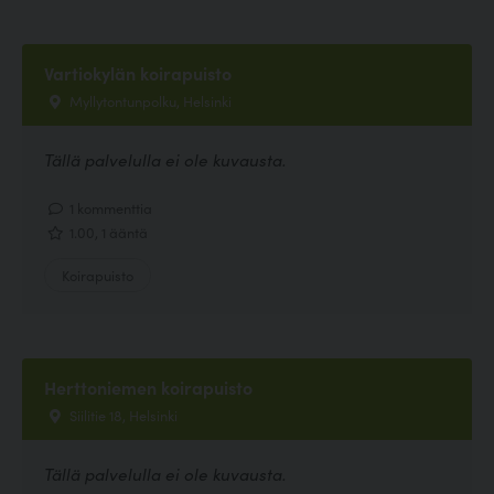
Vartiokylän koirapuisto
Myllytontunpolku, Helsinki
Tällä palvelulla ei ole kuvausta.
1 kommenttia
1.00, 1 ääntä
Koirapuisto
Herttoniemen koirapuisto
Siilitie 18, Helsinki
Tällä palvelulla ei ole kuvausta.